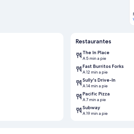
Restaurantes
The In Place
A 5 min a pie
Fast Burritos Forks
A 12 min a pie
Sully's Drive-In
A 14 min a pie
Pacific Pizza
A 7 min a pie
Subway
A 19 min a pie