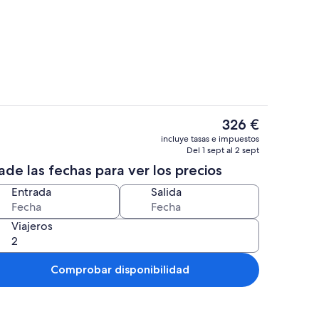
Cafetera o tetera, frigorífico, microo
El
326 €
precio
n
Una televisión
incluye tasas e impuestos
actual
Del 1 sept al 2 sept
es
de las fechas para ver los precios
de
326 €
Entrada
Salida
Viajeros
Comprobar disponibilidad