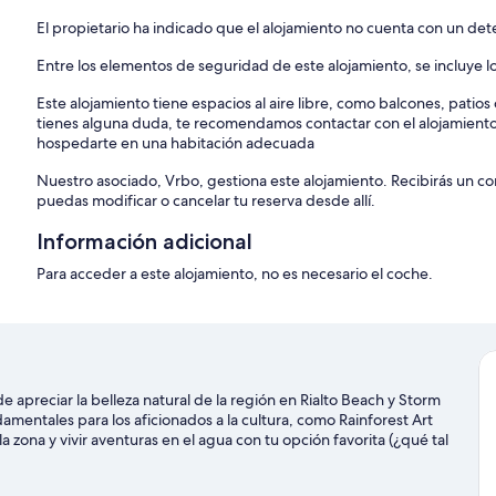
El propietario ha indicado que el alojamiento no cuenta con un de
Entre los elementos de seguridad de este alojamiento, se incluye lo
Este alojamiento tiene espacios al aire libre, como balcones, patio
tienes alguna duda, te recomendamos contactar con el alojamient
hospedarte en una habitación adecuada
Nuestro asociado, Vrbo, gestiona este alojamiento. Recibirás un c
puedas modificar o cancelar tu reserva desde allí.
Información adicional
Para acceder a este alojamiento, no es necesario el coche.
 apreciar la belleza natural de la región en Rialto Beach y Storm
amentales para los aficionados a la cultura, como Rainforest Art
a zona y vivir aventuras en el agua con tu opción favorita (¿qué tal
vidades como los manantiales de aguas termales.
Ver guía de viaje