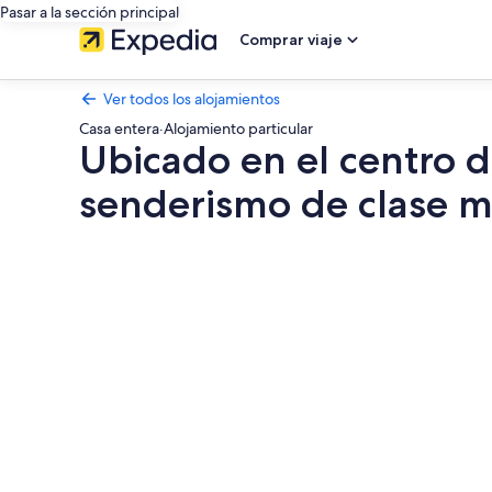
Pasar a la sección principal
Comprar viaje
Ver todos los alojamientos
Casa entera
·
Alojamiento particular
Ubicado en el centro d
senderismo de clase m
Galería
de
imágenes
de
Ubicado
en
el
centro