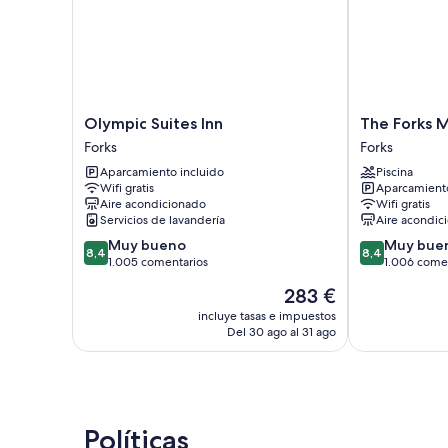
Olympic
The
Olympic Suites Inn
The Forks 
Suites
Forks
Forks
Forks
Inn
Motel
Aparcamiento incluido
Piscina
Forks
Forks
Wifi gratis
Aparcamiento
Aire acondicionado
Wifi gratis
Servicios de lavandería
Aire acondic
8.4
8.4
Muy bueno
Muy bue
8,4
8,4
sobre
sobre
1.005 comentarios
1.006 come
10,
10,
El
283 €
Muy
Muy
precio
bueno,
bueno,
incluye tasas e impuestos
actual
Del 30 ago al 31 ago
1.005 comentarios
1.006 comenta
es
de
283 €
Políticas