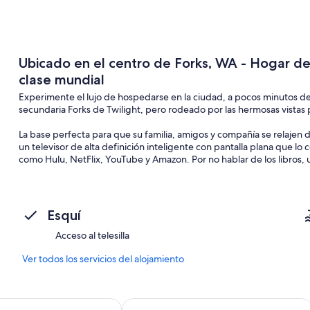
Ubicado en el centro de Forks, WA - Hogar d
clase mundial
Experimente el lujo de hospedarse en la ciudad, a pocos minutos d
secundaria Forks de Twilight, pero rodeado por las hermosas vistas 
La base perfecta para que su familia, amigos y compañía se relajen du
un televisor de alta definición inteligente con pantalla plana que lo 
como Hulu, NetFlix, YouTube y Amazon. Por no hablar de los libros, 
En la cocina - Una mesa para cuatro. Nuevos electrodomésticos para
microondas, Keurig, nevera / congelador. Gabinetes que están equipado
Una canasta de regalo llena de bocadillos y golosinas.
Esquí
El cuarto de lavado está disponible para usar con una lavadora, seca
Acceso al telesilla
La casa tiene un dormitorio grande que tiene una cama doble de estilo
Ver todos los servicios del alojamiento
Asar malvaviscos en el fogón en el patio trasero y en noches claras disf
tel
Pacific Inn Motel
Justo afuera de su puerta trasera, puede experimentar la belleza na