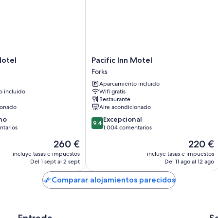
de la Selva Tropical Hoh, las playas y las montañas cerca de esta cas
ofrece una gran variedad de aventuras.
Pacific
Motel
Pacific Inn Motel
Inn
Forks
Motel
Aparcamiento incluido
Forks
 incluido
Wifi gratis
Restaurante
ionado
Aire acondicionado
9.4
no
Excepcional
9,4
sobre
ntarios
1.004 comentarios
10,
El
El
260 €
220 €
Excepcional,
precio
precio
1.004 comentarios
incluye tasas e impuestos
incluye tasas e impuestos
actual
actual
Del 1 sept al 2 sept
Del 11 ago al 12 ago
rios
es
es
de
de
Comparar alojamientos parecidos
260 €
220 €