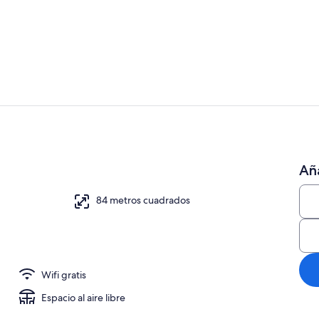
Exterior
Restauració
Aña
alojamiento
84 metros cuadrados
Wifi gratis
Espacio al aire libre