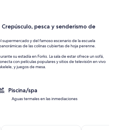
e Crepúsculo, pesca y senderismo de
el supermercado y del famoso escenario de la escuela
panorámicas de las colinas cubiertas de hoja perenne.
rante su estadía en Forks. La sala de estar ofrece un sofá,
conecta con películas populares y sitios de televisión en vivo
ukelele, y juegos de mesa.
 todas sus necesidades de cocción: una tostadora, cafetera,
s con utensilios de cocina, vajilla, utensilios y cristalería.
Piscina/spa
dora y jabón para la ropa.
Aguas termales en las inmediaciones
 rústico y literas.
rutará del brillo de las estrellas.
Rain Forest Resort Village
The Dew Drop Inn Mot
tural intacta en los parques olímpicos nacionales protegidos