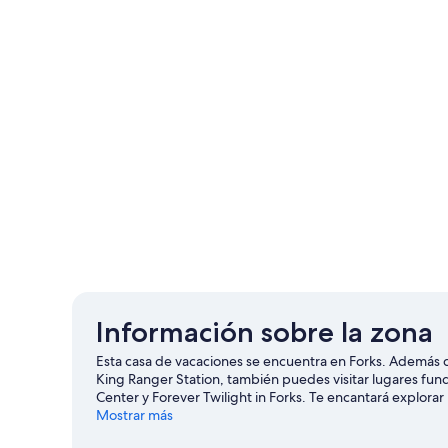
Información sobre la zona
Esta casa de vacaciones se encuentra en Forks. Además de
King Ranger Station, también puedes visitar lugares fund
Center y Forever Twilight in Forks. Te encantará explorar l
submarinismo?). También puedes animarte a probar acti
Mostrar más
de Forks