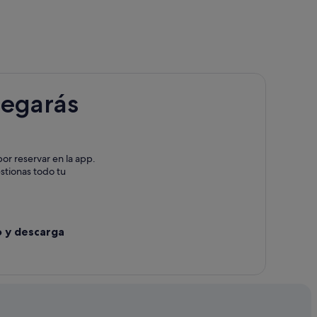
le
s Arribes del Duero
legarás
ailes
ca
or reservar en la app.
Buey
estionas todo tu
e
o y descarga
ermoselle
os