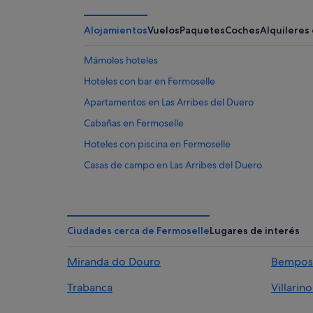
Alojamientos
Vuelos
Paquetes
Coches
Alquileres
Mámoles hoteles
Hoteles con bar en Fermoselle
Apartamentos en Las Arribes del Duero
Cabañas en Fermoselle
Hoteles con piscina en Fermoselle
Casas de campo en Las Arribes del Duero
Hoteles de 4 estrellas en Fermoselle
Hoteles cerca de Pozo Airón
Campings de caravanas en Fermoselle
Ciudades cerca de Fermoselle
Lugares de interés
Hoteles de 5 estrellas en Las Arribes del Duero
Miranda do Douro
Bempos
Casas rurales en Villar del Buey
Trabanca
Villarin
Casas de campo en Villar del Buey
Apartamentos en Fornillos de Fermoselle