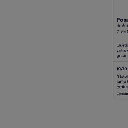
Pos
3
out
C. de
272 F
of
Zamor
5
Quédat
Entre 
gratis,
atracc
10
/
10
"Hotel
tanto 
Arribe
suite,
Coment
destac
de luj
excele
muy bi