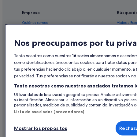
Empresa
Búsqued
Quiénes somos
Viajes a Esp
Empleo
Hoteles en 
Nos preocupamos por tu priva
Anuncia tu alojamiento
Alquileres 
Publicidad
Paquetes de
Tanto nosotros como nuestros
16
socios almacenamos o accedemos
Prensa
Vuelos bara
como identificadores únicos en las cookies para tratar datos per
tus preferencias haciendo clic abajo o, en cualquier momento, a t
Alquiler de
privacidad. Tus preferencias se notificarán a nuestros socios y n
Todos los a
Tanto nosotros como nuestros asociados tratamos l
Utilizar datos de localización geográfica precisa. Analizar activamente
su identificación. Almacenar la información en un dispositivo y/o acc
personalizados, medición de publicidad y contenido, investigación de
Lista de asociados (proveedores)
Mostrar los propósitos
Rechaza
© 2026 Expedia, Inc., una empresa de Expedia Group. Todos los derec
de Viajes, I-AV-0000631.3.