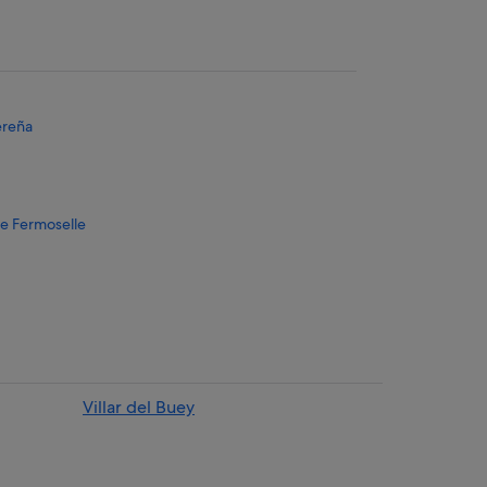
ereña
 de Fermoselle
elle
bes del Duero
Villar del Buey
selle