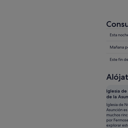
Consu
Compru
Esta noch
los
precios
Compru
Mañana po
en
los
Fermosel
precios
Compru
Este fin 
para
en
los
esta
Fermosel
precios
Alója
noche,
para
en
7
mañana
Fermosel
ago
por
para
Iglesia d
-
la
este
de la Asu
8
noche,
fin
Iglesia de N
ago
8
de
Asunción es 
ago
semana,
muchos rinc
-
7
por Fermosel
9
explorar est
ago