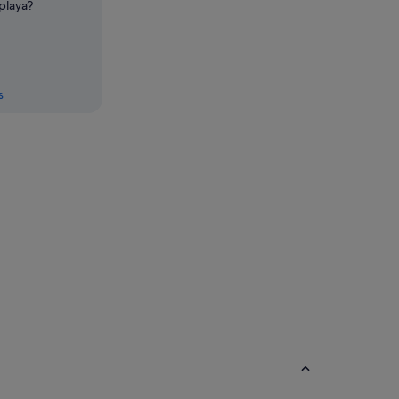
playa?
s