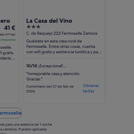
uero
La Casa del Vino
El
3
41 €
precio
out
C. de Requejo 222 Fermoselle Zamora
ago al 9 ago
es
of
 e impuestos
Quédate en esta casa rural de
de
5
Fermoselle. Entre otras cosas, cuenta
oselle.
41 €
con wifi gratis y asistencia turística y para
i gratis,
la compra de entradas. Dos atracciones
ndería.
por
turísticas ...
res ...
noche
10
/
10
¡Excepcional!
del
(2 comentarios)
"Inmejorable casa y atención.
8
Gracias."
ago
Obtener
Comentario del 27 de feb de
al
tarifas
2026
9
ago
Fermoselle
ras para una estancia de 1 noche
os a cambios. Pueden aplicarse