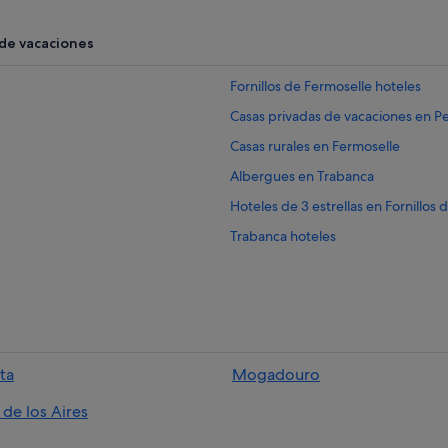
 de vacaciones
Fornillos de Fermoselle hoteles
Casas privadas de vacaciones en P
Casas rurales en Fermoselle
Albergues en Trabanca
Hoteles de 3 estrellas en Fornillos
Trabanca hoteles
Muga de Sayago hoteles
Hoteles con restaurante en Fermos
Albergues en Pereña
Campings de caravanas en Las Arri
ta
Mogadouro
Hoteles cerca de Castillo de Fermo
o de los Aires
Casas de campo en Badilla
Casas rurales en Muga de Sayago