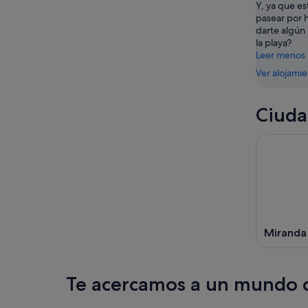
Y, ya que es
ago
-
pasear por 
9
darte algún
ago
la playa?
Leer menos
Ver alojami
Ciuda
Miranda
Te acercamos a un mundo d