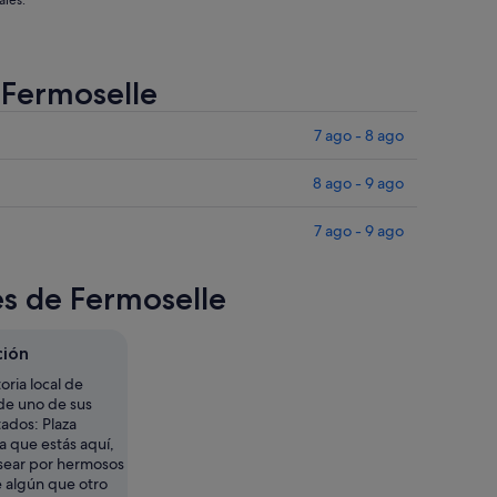
ales.
 Fermoselle
7 ago - 8 ago
8 ago - 9 ago
7 ago - 9 ago
es de Fermoselle
ción
oria local de
de uno de sus
tados: Plaza
a que estás aquí,
sear por hermosos
 algún que otro