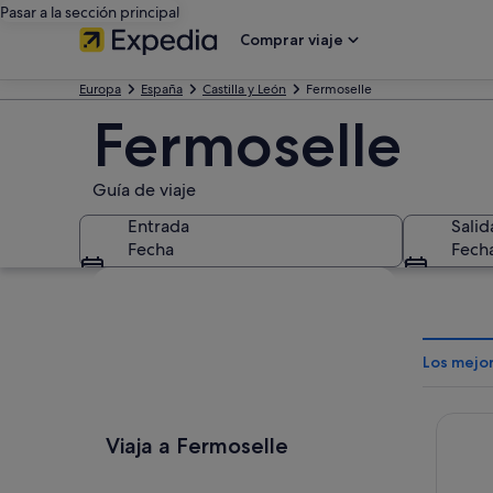
Pasar a la sección principal
Comprar viaje
Europa
España
Castilla y León
Fermoselle
Fermoselle
Guía de viaje
Entrada
Salid
Fecha
Fech
Ver mapa
Los mejo
Posada
Viaja a Fermoselle