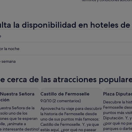
términos y condiciones adicion
lta la disponibilidad en hoteles de
eba
e
eba
r la noche
le
eba
de semana
le
te cerca de las atracciones popular
le
e Nuestra Señora
Castillo de Fermoselle
Plaza Diputa
nción
9.0/10 (2 comentarios)
Descubre la hist
Fermoselle des
uestra Señora de la
Aprovecha tu viaje para descubrir
puntos más visi
solo uno de los
la historia de Fermoselle desde
Diputación. Y, y
ones que te esperan
uno de sus puntos más famosos:
¿por qué no pa
le, ¡anímate a
Castillo de Fermoselle. Y, ya que
parques o darte
e interesante destino!
estás aquí, ¿por qué no pasear