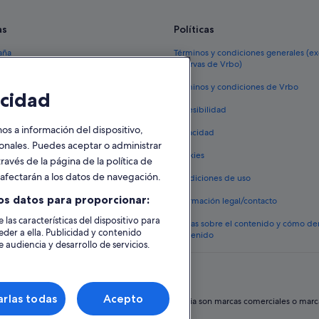
as
Políticas
aña
Términos y condiciones generales (e
reservas de Vrbo)
España
Términos y condiciones de Vrbo
cidad
vacacionales España
Accesibilidad
 viaje a España
 a información del dispositivo,
Privacidad
tos en España
sonales. Puedes aceptar o administrar
Cookies
ravés de la página de la política de
 coches en España
o afectarán a los datos de navegación.
Condiciones de uso
lojamientos
os datos para proporcionar:
Información legal/contacto
 las características del dispositivo para
Pautas sobre el contenido y cómo de
eder a ella. Publicidad y contenido
contenido
 audiencia y desarrollo de servicios.
rlas todas
Acepto
hos reservados. Expedia y el logotipo de Expedia son marcas comerciales o marcas 