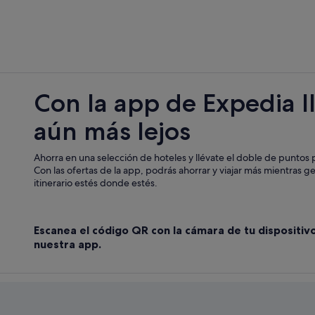
Albergues en Fornillos de Fermosel
Casas de campo en Fermoselle
Pereña hoteles
Casas privadas de vacaciones en La
Con la app de Expedia l
Casas de campo en Sardón de los Fr
aún más lejos
Albergues en Sardón de los Frailes
Campings de caravanas en Traban
Ahorra en una selección de hoteles y llévate el doble de puntos p
Independent hoteles en Villar del 
Con las ofertas de la app, podrás ahorrar y viajar más mientras g
itinerario estés donde estés.
Hoteles de 3 estrellas en Fermosell
B&B en Las Arribes del Duero
Escanea el código QR con la cámara de tu dispositiv
Casas privadas de vacaciones en F
nuestra app.
Hoteles cerca de Pozo de los Hum
Cabañas en Las Arribes del Duero
Casas rurales en Formariz