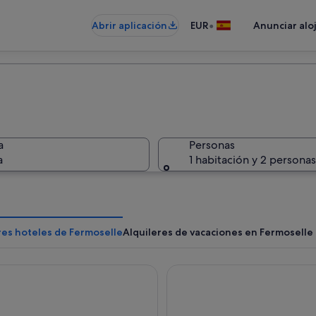
•
Abrir aplicación
EUR
Anunciar alo
a
Personas
a
1 habitación y 2 personas
res hoteles de Fermoselle
Alquileres de vacaciones en Fermoselle
 Doña Urraca
Hostal Arribes Del Duero