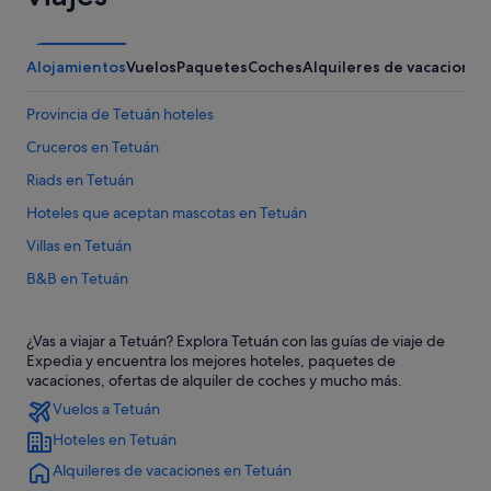
Alojamientos
Vuelos
Paquetes
Coches
Alquileres de vacaciones
Provincia de Tetuán hoteles
Cruceros en Tetuán
Riads en Tetuán
Hoteles que aceptan mascotas en Tetuán
Villas en Tetuán
B&B en Tetuán
Campings de caravanas en Tetuán
¿Vas a viajar a Tetuán? Explora Tetuán con las guías de viaje de
Hoteles cerca de Sania Ramel
Expedia y encuentra los mejores hoteles, paquetes de
Cabañas en Tetuán
vacaciones, ofertas de alquiler de coches y mucho más.
Vuelos a Tetuán
Moteles en Tetuán
Hoteles en Tetuán
Hoteles con bar en Tetuán
Alquileres de vacaciones en Tetuán
Albergues en Tetuán