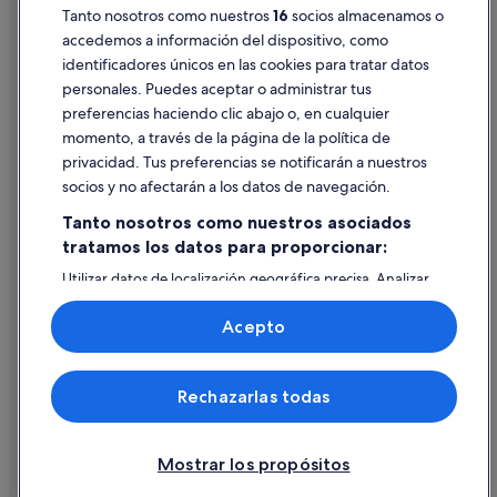
Tanto nosotros como nuestros
16
socios almacenamos o
Pautas sobre el contenido y cómo denunciar contenido
accedemos a información del dispositivo, como
identificadores únicos en las cookies para tratar datos
Ayuda
personales. Puedes aceptar o administrar tus
Ayuda
preferencias haciendo clic abajo o, en cualquier
momento, a través de la página de la política de
Cancelar un vuelo
privacidad. Tus preferencias se notificarán a nuestros
Cancelar una reserva de hotel o de un alquiler vacacional
socios y no afectarán a los datos de navegación.
Plazos de reembolso
Tanto nosotros como nuestros asociados
tratamos los datos para proporcionar:
Utilizar un cupón de Expedia
Utilizar datos de localización geográfica precisa. Analizar
Documentos para viajes internacionales
activamente las características del dispositivo para su
identificación. Almacenar la información en un dispositivo
Acepto
y/o acceder a ella. Publicidad y contenido personalizados,
medición de publicidad y contenido, investigación de
audiencia y desarrollo de servicios.
© 2026 Expedia, Inc., una empresa de Expedia Group. Todos los
Rechazarlas todas
Lista de asociados (proveedores)
derechos reservados. Expedia y el logotipo de Expedia son marcas
comerciales o marcas comerciales registradas de Expedia, Inc.
Vacationspot, S.L., Agencia de Viajes, I-AV-0000631.3.
Mostrar los propósitos