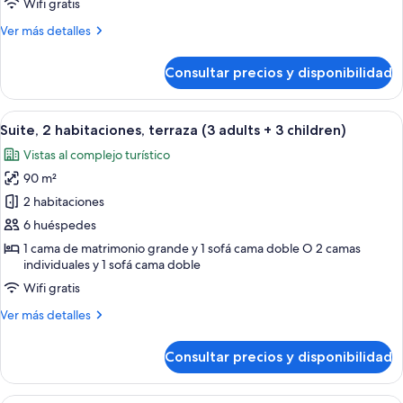
terraza
Wifi gratis
(3
Más
Ver más detalles
adults
detalles
+
de
Consultar precios y disponibilidad
Suite,
2
2
children)
habitaciones,
Abrir
Una habitación de hotel con cama, mes
7
terraza
Suite, 2 habitaciones, terraza (3 adults + 3 children)
todas
(3
Vistas al complejo turístico
adults
las
+
90 m²
fotos
2
de
2 habitaciones
children)
Suite,
6 huéspedes
2
1 cama de matrimonio grande y 1 sofá cama doble O 2 camas
habitaciones,
individuales y 1 sofá cama doble
terraza
Wifi gratis
(3
Más
Ver más detalles
adults
detalles
+
de
Consultar precios y disponibilidad
Suite,
3
2
children)
habitaciones,
Una habitación de hotel con cama, mes