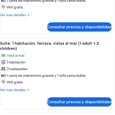
Suite,
1 cama de matrimonio grande y 1 sofá cama doble
1
Wifi gratis
habitación,
Más
Ver más detalles
terraza,
detalles
vistas
de
Consultar precios y disponibilidad
Suite,
al
1
mar
habitación,
Abrir
Una habitación de hotel con cama, mes
(1
5
terraza,
Suite, 1 habitación, terraza, vistas al mar (1 adult + 2
todas
adult
vistas
children)
al
las
+
Vista al mar
mar
fotos
1
(1
1 habitación
de
child)
adult
3 huéspedes
Suite,
+
1
1
1 cama de matrimonio grande y 1 sofá cama doble
child)
habitación,
Wifi gratis
terraza,
Más
Ver más detalles
vistas
detalles
al
de
Consultar precios y disponibilidad
Suite,
mar
1
(1
habitación,
Una habitación de hotel con cama, mes