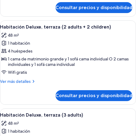
de
+
Consultar precios y disponibilidad
Habitación
1
Deluxe,
child)
terraza
Abrir
Un balcón con mesa y sillas, con vistas 
5
(2
Habitación Deluxe, terraza (2 adults + 2 children)
todas
adults
48 m²
+
las
1
1 habitación
fotos
child)
de
4 huéspedes
Habitación
1 cama de matrimonio grande y 1 sofá cama individual O 2 camas
individuales y 1 sofá cama individual
Deluxe,
terraza
Wifi gratis
(2
Más
Ver más detalles
adults
detalles
de
+
Consultar precios y disponibilidad
Habitación
2
Deluxe,
children)
terraza
Abrir
Un balcón con mesa y sillas, con vistas 
5
(2
Habitación Deluxe, terraza (3 adults)
todas
adults
48 m²
+
las
2
1 habitación
fotos
children)