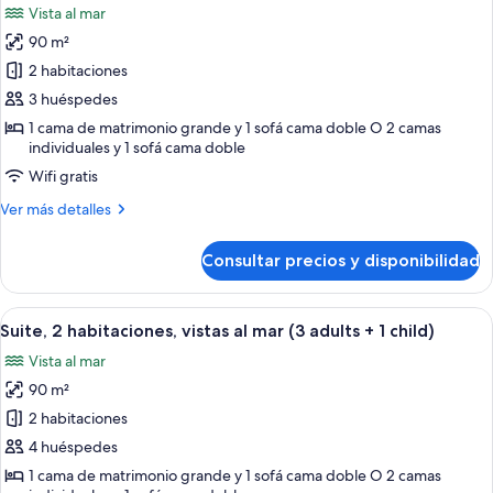
children)
Vista al mar
mar
las
(2
90 m²
fotos
adults
de
2 habitaciones
+
Suite,
4
3 huéspedes
children)
2
1 cama de matrimonio grande y 1 sofá cama doble O 2 camas
habitaciones,
individuales y 1 sofá cama doble
vistas
Wifi gratis
al
Más
Ver más detalles
mar
detalles
(3
de
Consultar precios y disponibilidad
Suite,
adults)
2
habitaciones,
Abrir
Una habitación de hotel con cama, mes
7
vistas
Suite, 2 habitaciones, vistas al mar (3 adults + 1 child)
todas
al
Vista al mar
mar
las
(3
90 m²
fotos
adults)
de
2 habitaciones
Suite,
4 huéspedes
2
1 cama de matrimonio grande y 1 sofá cama doble O 2 camas