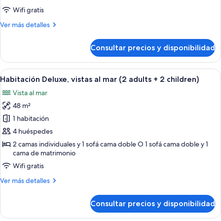
vistas
Wifi gratis
al
Más
Ver más detalles
mar
detalles
(2
de
Consultar precios y disponibilidad
Habitación
adults
Deluxe,
+
terraza,
Abrir
Una habitación de hotel con cama, mes
1
6
vistas
Habitación Deluxe, vistas al mar (2 adults + 2 children)
todas
al
child)
Vista al mar
mar
las
(2
48 m²
fotos
adults
de
1 habitación
+
Habitación
1
4 huéspedes
child)
Deluxe,
2 camas individuales y 1 sofá cama doble O 1 sofá cama doble y 1
vistas
cama de matrimonio
al
Wifi gratis
mar
Más
Ver más detalles
(2
detalles
adults
de
Consultar precios y disponibilidad
Habitación
+
Deluxe,