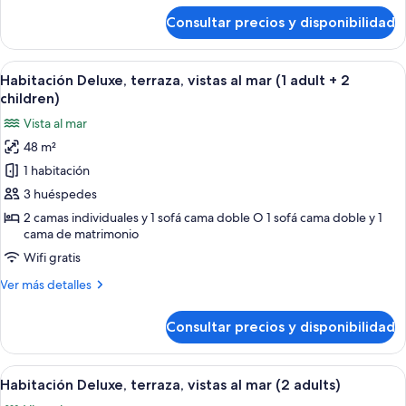
(1
de
Consultar precios y disponibilidad
Habitación
adult
Deluxe,
+
terraza,
Abrir
Una habitación de hotel con cama, mes
1
6
vistas
Habitación Deluxe, terraza, vistas al mar (1 adult + 2
todas
al
child)
children)
mar
las
Vista al mar
(1
fotos
adult
48 m²
de
+
1 habitación
Habitación
1
child)
Deluxe,
3 huéspedes
terraza,
2 camas individuales y 1 sofá cama doble O 1 sofá cama doble y 1
cama de matrimonio
vistas
al
Wifi gratis
mar
Más
Ver más detalles
(1
detalles
de
adult
Consultar precios y disponibilidad
Habitación
+
Deluxe,
2
terraza,
Abrir
Una habitación de hotel con cama, mes
children)
6
vistas
Habitación Deluxe, terraza, vistas al mar (2 adults)
todas
al