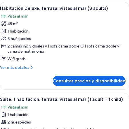
2
vistas
Abrir
Balcón con una mesa dispuesta para el 
children)
6
al
Habitación Deluxe, terraza, vistas al mar (3 adults)
todas
mar
Vista al mar
(2
las
adults
48 m²
fotos
+
de
1 habitación
2
Habitación
children)
3 huéspedes
Deluxe,
2 camas individuales y 1 sofá cama doble O 1 sofá cama doble y 1
terraza,
cama de matrimonio
vistas
Wifi gratis
al
Más
Ver más detalles
mar
detalles
(3
de
Consultar precios y disponibilidad
Habitación
adults)
Deluxe,
terraza,
Abrir
Una habitación de hotel con cama, mes
5
vistas
Suite, 1 habitación, terraza, vistas al mar (1 adult + 1 child)
todas
al
Vista al mar
mar
las
(3
1 habitación
fotos
adults)
de
2 huéspedes