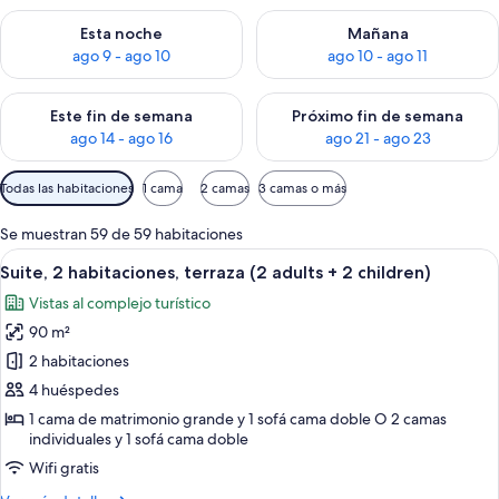
Consulta la disponibilidad para esta noche, ago 9 - ago 10
Consulta la disponibilidad par
Esta noche
Mañana
ago 9 - ago 10
ago 10 - ago 11
Consulta la disponibilidad para este fin de semana, ago 14 - a
Consulta la disponibilidad par
Este fin de semana
Próximo fin de semana
ago 14 - ago 16
ago 21 - ago 23
Filtros
Todas las habitaciones
1 cama
2 camas
3 camas o más
disponibles
para
Se muestran 59 de 59 habitaciones
las
Abrir
Una habitación de hotel con cama, mes
7
Suite, 2 habitaciones, terraza (2 adults + 2 children)
habitaciones
todas
Vistas al complejo turístico
las
90 m²
fotos
de
2 habitaciones
Suite,
4 huéspedes
2
1 cama de matrimonio grande y 1 sofá cama doble O 2 camas
habitaciones,
individuales y 1 sofá cama doble
terraza
Wifi gratis
(2