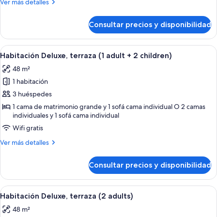
Más
Ver más detalles
adult
detalles
de
+
Consultar precios y disponibilidad
Habitación
1
Deluxe,
child)
terraza
Abrir
Un balcón con mesa y sillas, con vistas 
5
(1
Habitación Deluxe, terraza (1 adult + 2 children)
todas
adult
48 m²
+
las
1
1 habitación
fotos
child)
de
3 huéspedes
Habitación
1 cama de matrimonio grande y 1 sofá cama individual O 2 camas
individuales y 1 sofá cama individual
Deluxe,
terraza
Wifi gratis
(1
Más
Ver más detalles
adult
detalles
de
+
Consultar precios y disponibilidad
Habitación
2
Deluxe,
children)
terraza
Abrir
Un balcón con mesa y sillas, con vistas 
5
(1
Habitación Deluxe, terraza (2 adults)
todas
adult
48 m²
+
las