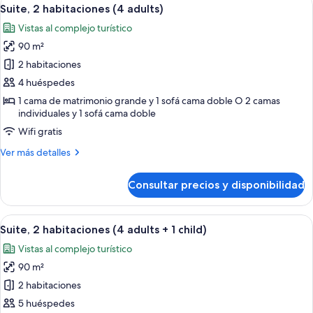
Abrir
7
terraza
Suite, 2 habitaciones (4 adults)
todas
(3
Vistas al complejo turístico
adults
las
+
90 m²
fotos
3
de
2 habitaciones
children)
Suite,
4 huéspedes
2
1 cama de matrimonio grande y 1 sofá cama doble O 2 camas
habitaciones
individuales y 1 sofá cama doble
(4
Wifi gratis
adults)
Más
Ver más detalles
detalles
de
Consultar precios y disponibilidad
Suite,
2
habitaciones
Abrir
Una habitación de hotel con cama, mes
7
(4
Suite, 2 habitaciones (4 adults + 1 child)
todas
adults)
Vistas al complejo turístico
las
90 m²
fotos
de
2 habitaciones
Suite,
5 huéspedes