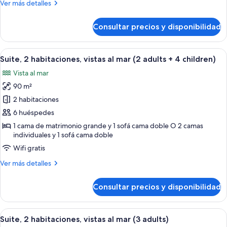
Más
Ver más detalles
mar
detalles
(2
de
Consultar precios y disponibilidad
Suite,
adults
2
+
habitaciones,
Abrir
Una habitación de hotel con cama, mes
3
7
vistas
Suite, 2 habitaciones, vistas al mar (2 adults + 4 children)
todas
al
children)
Vista al mar
mar
las
(2
90 m²
fotos
adults
de
2 habitaciones
+
Suite,
3
6 huéspedes
children)
2
1 cama de matrimonio grande y 1 sofá cama doble O 2 camas
habitaciones,
individuales y 1 sofá cama doble
vistas
Wifi gratis
al
Más
Ver más detalles
mar
detalles
(2
de
Consultar precios y disponibilidad
Suite,
adults
2
+
habitaciones,
Abrir
Una habitación de hotel con cama, mes
4
7
vistas
Suite, 2 habitaciones, vistas al mar (3 adults)
todas
al