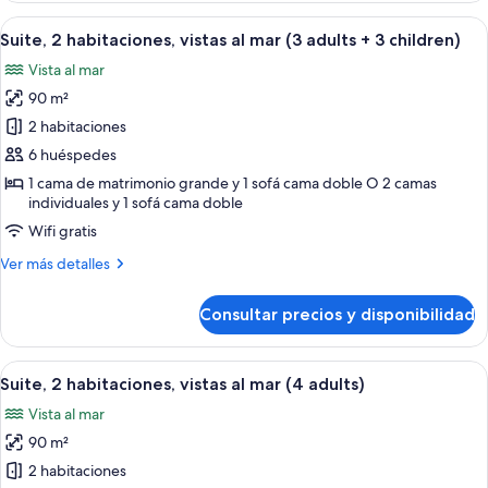
+
habitaciones,
Abrir
Una habitación de hotel con cama, mes
2
7
vistas
Suite, 2 habitaciones, vistas al mar (3 adults + 3 children)
todas
al
children)
Vista al mar
mar
las
(3
90 m²
fotos
adults
de
2 habitaciones
+
Suite,
2
6 huéspedes
children)
2
1 cama de matrimonio grande y 1 sofá cama doble O 2 camas
habitaciones,
individuales y 1 sofá cama doble
vistas
Wifi gratis
al
Más
Ver más detalles
mar
detalles
(3
de
Consultar precios y disponibilidad
Suite,
adults
2
+
habitaciones,
Abrir
Una habitación de hotel con cama, mes
3
7
vistas
Suite, 2 habitaciones, vistas al mar (4 adults)
todas
al
children)
Vista al mar
mar
las
(3
90 m²
fotos
adults
de
2 habitaciones
+