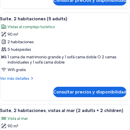
Consultar precios y disponibilidad
Suite,
children)
2
habitaciones
Abrir
Una habitación de hotel con cama, mes
7
(4
Suite, 2 habitaciones (5 adults)
todas
adults
Vistas al complejo turístico
+
las
2
90 m²
fotos
children)
de
2 habitaciones
Suite,
5 huéspedes
2
1 cama de matrimonio grande y 1 sofá cama doble O 2 camas
habitaciones
individuales y 1 sofá cama doble
(5
Wifi gratis
adults)
Más
Ver más detalles
detalles
de
Consultar precios y disponibilidad
Suite,
2
habitaciones
Abrir
Una habitación de hotel con cama, mes
7
(5
Suite, 2 habitaciones, vistas al mar (2 adults + 2 children)
todas
adults)
Vista al mar
las
90 m²
fotos