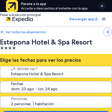
Pásate a la app
Accede a descuentos al instante con la app
Pasar a la sección principal
Descargar app
Ver todos los alojamientos
Estepona Hotel & Spa Resort
Alojamiento
de
4.0 estrellas
Elige las fechas para ver los precios
¿A dónde vas?
Fechas
Personas