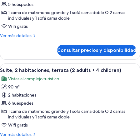
Suite,
5 huéspedes
2
1 cama de matrimonio grande y 1 sofá cama doble O 2 camas
habitaciones,
individuales y 1 sofá cama doble
terraza
Wifi gratis
(2
Más
Ver más detalles
adults
detalles
+
de
Consultar precios y disponibilidad
Suite,
3
2
children)
habitaciones,
Abrir
Una habitación de hotel con cama, mes
7
terraza
Suite, 2 habitaciones, terraza (2 adults + 4 children)
todas
(2
Vistas al complejo turístico
adults
las
+
90 m²
fotos
3
de
2 habitaciones
children)
Suite,
6 huéspedes
2
1 cama de matrimonio grande y 1 sofá cama doble O 2 camas
habitaciones,
individuales y 1 sofá cama doble
terraza
Wifi gratis
(2
Más
Ver más detalles
adults
detalles