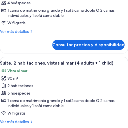
Suite,
3
4 huéspedes
children)
2
1 cama de matrimonio grande y 1 sofá cama doble O 2 camas
habitaciones,
individuales y 1 sofá cama doble
vistas
Wifi gratis
al
Más
Ver más detalles
mar
detalles
(4
de
Consultar precios y disponibilidad
Suite,
adults)
2
habitaciones,
Abrir
Una habitación de hotel con cama, mes
7
vistas
Suite, 2 habitaciones, vistas al mar (4 adults + 1 child)
todas
al
Vista al mar
mar
las
(4
90 m²
fotos
adults)
de
2 habitaciones
Suite,
5 huéspedes
2
1 cama de matrimonio grande y 1 sofá cama doble O 2 camas
habitaciones,
individuales y 1 sofá cama doble
vistas
Wifi gratis
al
Más
Ver más detalles
mar
detalles