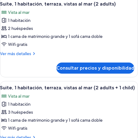
Abrir
adult
5
terraza,
Suite, 1 habitación, terraza, vistas al mar (2 adults)
todas
vistas
+
Vista al mar
al
las
2
mar
1 habitación
fotos
children)
(1
de
2 huéspedes
adult
Suite,
+
1 cama de matrimonio grande y 1 sofá cama doble
2
1
Wifi gratis
children)
habitación,
Más
Ver más detalles
terraza,
detalles
vistas
de
Consultar precios y disponibilidad
Suite,
al
1
mar
habitación,
Abrir
Una habitación de hotel con cama, mes
(2
5
terraza,
Suite, 1 habitación, terraza, vistas al mar (2 adults + 1 child)
todas
adults)
vistas
Vista al mar
al
las
mar
1 habitación
fotos
(2
de
3 huéspedes
adults)
Suite,
1 cama de matrimonio grande y 1 sofá cama doble
1
Wifi gratis
habitación,
Más
Ver más detalles