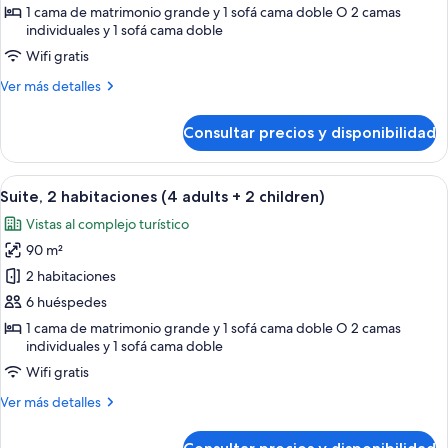
2
1 cama de matrimonio grande y 1 sofá cama doble O 2 camas
habitaciones
individuales y 1 sofá cama doble
(4
Wifi gratis
adults
Más
Ver más detalles
+
detalles
1
de
Consultar precios y disponibilidad
Suite,
child)
2
habitaciones
Abrir
Una habitación de hotel con cama, mes
7
(4
Suite, 2 habitaciones (4 adults + 2 children)
todas
adults
Vistas al complejo turístico
+
las
1
90 m²
fotos
child)
de
2 habitaciones
Suite,
6 huéspedes
2
1 cama de matrimonio grande y 1 sofá cama doble O 2 camas
habitaciones
individuales y 1 sofá cama doble
(4
Wifi gratis
adults
Más
Ver más detalles
+
detalles
2
de