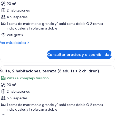
90 m²
fotos
de
2 habitaciones
Suite,
4 huéspedes
2
1 cama de matrimonio grande y 1 sofá cama doble O 2 camas
habitaciones,
individuales y 1 sofá cama doble
terraza
Wifi gratis
(3
Más
Ver más detalles
adults
detalles
+
de
Consultar precios y disponibilidad
Suite,
1
2
child)
habitaciones,
Abrir
Una habitación de hotel con cama, mes
7
terraza
Suite, 2 habitaciones, terraza (3 adults + 2 children)
todas
(3
Vistas al complejo turístico
adults
las
+
90 m²
fotos
1
de
2 habitaciones
child)
Suite,
5 huéspedes
2
1 cama de matrimonio grande y 1 sofá cama doble O 2 camas
habitaciones,
individuales y 1 sofá cama doble