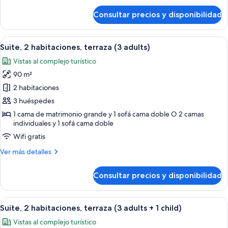
+
de
Consultar precios y disponibilidad
Suite,
4
2
children)
habitaciones,
Abrir
Una habitación de hotel con cama, mes
7
terraza
Suite, 2 habitaciones, terraza (3 adults)
todas
(2
Vistas al complejo turístico
adults
las
+
90 m²
fotos
4
de
2 habitaciones
children)
Suite,
3 huéspedes
2
1 cama de matrimonio grande y 1 sofá cama doble O 2 camas
habitaciones,
individuales y 1 sofá cama doble
terraza
Wifi gratis
(3
Más
Ver más detalles
adults)
detalles
de
Consultar precios y disponibilidad
Suite,
2
habitaciones,
Abrir
Una habitación de hotel con cama, mes
7
terraza
Suite, 2 habitaciones, terraza (3 adults + 1 child)
todas
(3
Vistas al complejo turístico
adults)
las