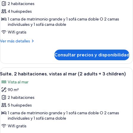
de
2 habitaciones
Suite,
4 huéspedes
2
1 cama de matrimonio grande y 1 sofá cama doble O 2 camas
habitaciones,
individuales y 1 sofá cama doble
vistas
Wifi gratis
al
Más
Ver más detalles
mar
detalles
(2
de
Consultar precios y disponibilidad
Suite,
adults
2
+
habitaciones,
Abrir
Una habitación de hotel con cama, mes
2
7
vistas
Suite, 2 habitaciones, vistas al mar (2 adults + 3 children)
todas
al
children)
Vista al mar
mar
las
(2
90 m²
fotos
adults
de
2 habitaciones
+
Suite,
2
5 huéspedes
children)
2
1 cama de matrimonio grande y 1 sofá cama doble O 2 camas
habitaciones,
individuales y 1 sofá cama doble
vistas
Wifi gratis
al