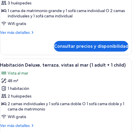
de
3 huéspedes
Habitación
1 cama de matrimonio grande y 1 sofá cama individual O 2 camas
individuales y 1 sofá cama individual
Deluxe,
terraza
Wifi gratis
(3
Más
Ver más detalles
adults)
detalles
de
Consultar precios y disponibilidad
Habitación
Deluxe,
terraza
Abrir
Una habitación de hotel con cama, mes
6
(3
Habitación Deluxe, terraza, vistas al mar (1 adult + 1 child)
todas
adults)
Vista al mar
las
48 m²
fotos
de
1 habitación
Habitación
2 huéspedes
Deluxe,
2 camas individuales y 1 sofá cama doble O 1 sofá cama doble y 1
terraza,
cama de matrimonio
vistas
Wifi gratis
al
Más
Ver más detalles
mar
detalles