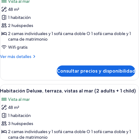
Vista al mar
mar
las
(1
48 m²
fotos
adult
de
1 habitación
+
Habitación
2
2 huéspedes
children)
Deluxe,
2 camas individuales y 1 sofá cama doble O 1 sofá cama doble y 1
terraza,
cama de matrimonio
vistas
Wifi gratis
al
Más
Ver más detalles
mar
detalles
(2
de
Consultar precios y disponibilidad
Habitación
adults)
Deluxe,
terraza,
Abrir
Balcón con una mesa dispuesta para el 
6
vistas
Habitación Deluxe, terraza, vistas al mar (2 adults + 1 child)
todas
al
Vista al mar
mar
las
(2
48 m²
fotos
adults)
de
1 habitación
Habitación
3 huéspedes
Deluxe,
2 camas individuales y 1 sofá cama doble O 1 sofá cama doble y 1
terraza,
cama de matrimonio