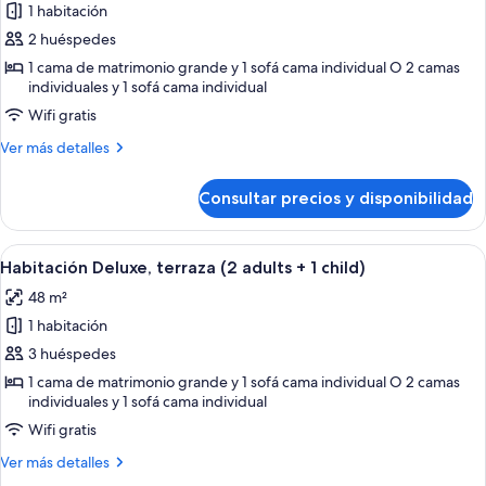
2
1 habitación
fotos
children)
de
2 huéspedes
Habitación
1 cama de matrimonio grande y 1 sofá cama individual O 2 camas
individuales y 1 sofá cama individual
Deluxe,
terraza
Wifi gratis
(2
Más
Ver más detalles
adults)
detalles
de
Consultar precios y disponibilidad
Habitación
Deluxe,
terraza
Abrir
Un balcón con mesa y sillas, con vistas 
5
(2
Habitación Deluxe, terraza (2 adults + 1 child)
todas
adults)
48 m²
las
1 habitación
fotos
de
3 huéspedes
Habitación
1 cama de matrimonio grande y 1 sofá cama individual O 2 camas
individuales y 1 sofá cama individual
Deluxe,
terraza
Wifi gratis
(2
Más
Ver más detalles
adults
detalles