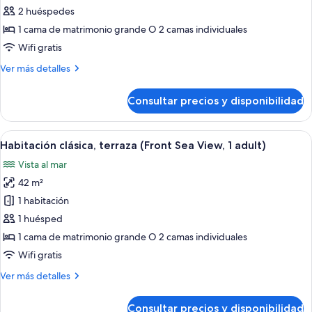
de
2 huéspedes
Habitación
1 cama de matrimonio grande O 2 camas individuales
clásica
Wifi gratis
(1
Más
Ver más detalles
adult
detalles
+
de
Consultar precios y disponibilidad
Habitación
1
clásica
child)
(1
Abrir
Balcón con una mesa dispuesta para el 
5
adult
Habitación clásica, terraza (Front Sea View, 1 adult)
todas
+
Vista al mar
1
las
child)
42 m²
fotos
de
1 habitación
Habitación
1 huésped
clásica,
1 cama de matrimonio grande O 2 camas individuales
terraza
Wifi gratis
(Front
Más
Ver más detalles
Sea
detalles
View,
de
Consultar precios y disponibilidad