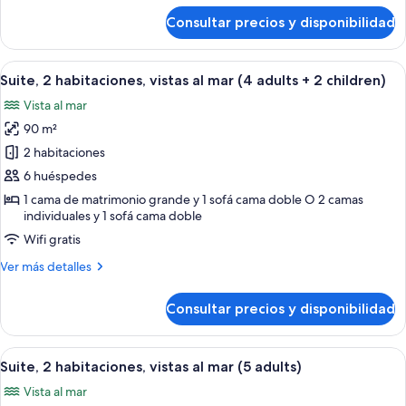
(4
de
Consultar precios y disponibilidad
Suite,
adults
2
+
habitaciones,
Abrir
Una habitación de hotel con cama, mes
1
7
vistas
Suite, 2 habitaciones, vistas al mar (4 adults + 2 children)
todas
al
child)
Vista al mar
mar
las
(4
90 m²
fotos
adults
de
2 habitaciones
+
Suite,
1
6 huéspedes
child)
2
1 cama de matrimonio grande y 1 sofá cama doble O 2 camas
habitaciones,
individuales y 1 sofá cama doble
vistas
Wifi gratis
al
Más
Ver más detalles
mar
detalles
(4
de
Consultar precios y disponibilidad
Suite,
adults
2
+
habitaciones,
Abrir
Una habitación de hotel con cama, mes
2
7
vistas
Suite, 2 habitaciones, vistas al mar (5 adults)
todas
al
children)
Vista al mar
mar
las