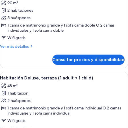
(4
90 m²
fotos
adults
de
2 habitaciones
+
Suite,
2
5 huéspedes
children)
2
1 cama de matrimonio grande y 1 sofá cama doble O 2 camas
habitaciones,
individuales y 1 sofá cama doble
vistas
Wifi gratis
al
Más
Ver más detalles
mar
detalles
(5
de
Consultar precios y disponibilidad
Suite,
adults)
2
habitaciones,
Abrir
Un balcón con mesa y sillas, con vistas 
5
vistas
Habitación Deluxe, terraza (1 adult + 1 child)
todas
al
48 m²
mar
las
(5
1 habitación
fotos
adults)
de
2 huéspedes
Habitación
1 cama de matrimonio grande y 1 sofá cama individual O 2 camas
individuales y 1 sofá cama individual
Deluxe,
terraza
Wifi gratis
(1