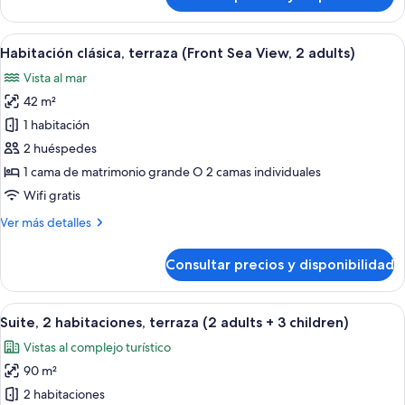
1
Habitación
clásica,
adult)
terraza
Abrir
Habitación de hotel con una cama grand
5
(Front
Habitación clásica, terraza (Front Sea View, 2 adults)
todas
Sea
Vista al mar
View,
las
1
42 m²
fotos
adult)
de
1 habitación
Habitación
2 huéspedes
clásica,
1 cama de matrimonio grande O 2 camas individuales
terraza
Wifi gratis
(Front
Más
Ver más detalles
Sea
detalles
View,
de
Consultar precios y disponibilidad
2
Habitación
clásica,
adults)
terraza
Abrir
Una habitación de hotel con cama, mes
7
(Front
Suite, 2 habitaciones, terraza (2 adults + 3 children)
todas
Sea
Vistas al complejo turístico
View,
las
2
90 m²
fotos
adults)
de
2 habitaciones