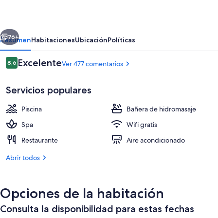
&
Spa
erior
Siguiente
Resort
76+
Resumen
Habitaciones
Ubicación
Políticas
Comentarios
Excelente
8,6
Ver 477 comentarios
8,6 de 10
Servicios populares
Piscina
Bañera de hidromasaje
Spa
Wifi gratis
Restaurante
Aire acondicionado
Una piscina al aire libre (de 10:00 a 
Abrir todos
Opciones de la habitación
Consulta la disponibilidad para estas fechas