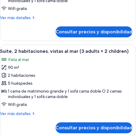
habitaciones,
individuales y 1 sofá cama doble
vistas
Wifi gratis
al
Más
Ver más detalles
mar
detalles
(3
de
Consultar precios y disponibilidad
Suite,
adults
2
+
habitaciones,
Abrir
Una habitación de hotel con cama, mes
1
7
vistas
Suite, 2 habitaciones, vistas al mar (3 adults + 2 children)
todas
al
child)
Vista al mar
mar
las
(3
90 m²
fotos
adults
de
2 habitaciones
+
Suite,
1
5 huéspedes
child)
2
1 cama de matrimonio grande y 1 sofá cama doble O 2 camas
habitaciones,
individuales y 1 sofá cama doble
vistas
Wifi gratis
al
Más
Ver más detalles
mar
detalles
(3
de
Consultar precios y disponibilidad
Suite,
adults
2