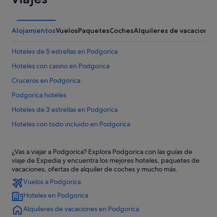
Alojamientos
Vuelos
Paquetes
Coches
Alquileres de vacaciones
Hoteles de 5 estrellas en Podgorica
Hoteles con casino en Podgorica
Cruceros en Podgorica
Podgorica hoteles
Hoteles de 3 estrellas en Podgorica
Hoteles con todo incluido en Podgorica
Hoteles en la playa en Podgorica
¿Vas a viajar a Podgorica? Explora Podgorica con las guías de
Hoteles con spa en Podgorica
viaje de Expedia y encuentra los mejores hoteles, paquetes de
Apartamentos en Podgorica
vacaciones, ofertas de alquiler de coches y mucho más.
Vuelos a Podgorica
Hoteles en Podgorica
Alquileres de vacaciones en Podgorica