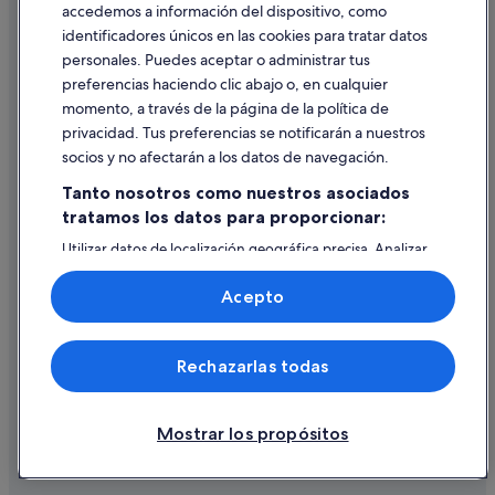
accedemos a información del dispositivo, como
identificadores únicos en las cookies para tratar datos
Ayuda
personales. Puedes aceptar o administrar tus
Ayuda
preferencias haciendo clic abajo o, en cualquier
momento, a través de la página de la política de
Cancelar un vuelo
privacidad. Tus preferencias se notificarán a nuestros
Cancelar una reserva de hotel o de un alquiler vacacional
socios y no afectarán a los datos de navegación.
Plazos de reembolso
Tanto nosotros como nuestros asociados
tratamos los datos para proporcionar:
Utilizar un cupón de Expedia
Utilizar datos de localización geográfica precisa. Analizar
Documentos para viajes internacionales
activamente las características del dispositivo para su
identificación. Almacenar la información en un dispositivo
Acepto
y/o acceder a ella. Publicidad y contenido personalizados,
medición de publicidad y contenido, investigación de
audiencia y desarrollo de servicios.
© 2026 Expedia, Inc., una empresa de Expedia Group. Todos los
Rechazarlas todas
Lista de asociados (proveedores)
derechos reservados. Expedia y el logotipo de Expedia son marcas
comerciales o marcas comerciales registradas de Expedia, Inc.
Vacationspot, S.L., Agencia de Viajes, I-AV-0000631.3.
Mostrar los propósitos