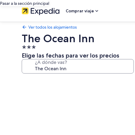
Pasar a la sección principal
Comprar viaje
Ver todos los alojamientos
The Ocean Inn
Alojamiento
de
Elige las fechas para ver los precios
3.0 estrellas
¿A dónde vas?
Galería
de
imágenes
de
The
Ocean
Inn