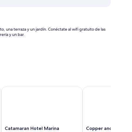
 una terraza y un jardín. Conéctate al wifi gratuito de las
ería y un bar.
al
de características que incluyen aire acondicionado, además
Catamaran Hotel Marina
Copper and Lumber St
uertes.
cluyen los siguientes:
Catamaran
Copper
Catamaran Hotel Marina
Copper and Lumber 