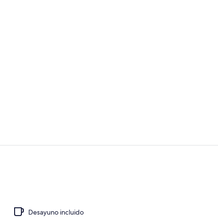
Vistas desde
Una piscina a
Desayuno incluido