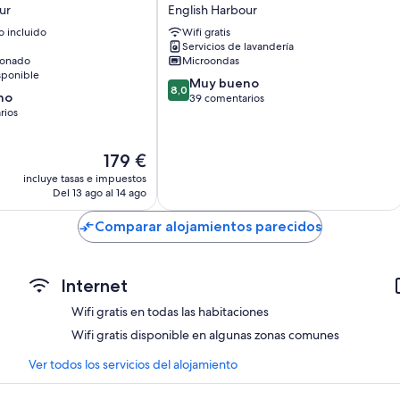
Waterfront
ur
English Harbour
Inn
 incluido
Wifi gratis
-
Servicios de lavandería
Hostel
ionado
Microondas
English
sponible
8.0
Harbour
Muy bueno
8,0
no
sobre
39 comentarios
rios
10,
Muy
bueno,
El
179 €
39 comentarios
precio
os
incluye tasas e impuestos
actual
Del 13 ago al 14 ago
es
de
Comparar alojamientos parecidos
179 €
Internet
Wifi gratis en todas las habitaciones
Wifi gratis disponible en algunas zonas comunes
Ver todos los servicios del alojamiento