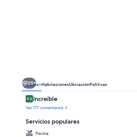
25+
Resumen
Habitaciones
Ubicación
Políticas
Comentarios
Increíble
9,2
9,2 de 10
Ver 177 comentarios
Servicios populares
Piscina