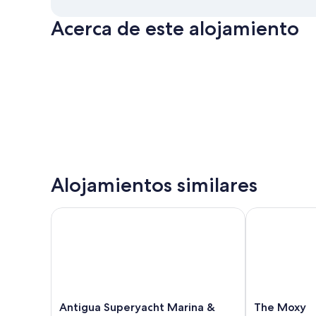
Acerca de este alojamiento
Alojamientos similares
Antigua Superyacht Marina & Resort
The Moxy
Antigua
The
Antigua Superyacht Marina &
The Moxy