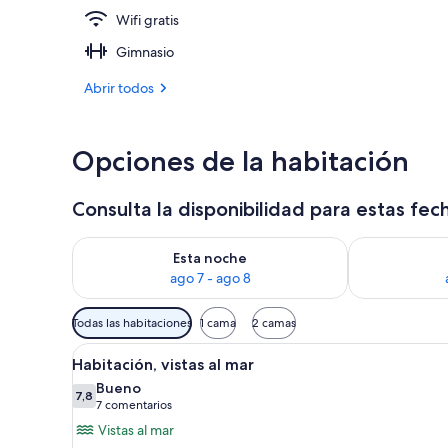
Wifi gratis
Vistas desde 
Gimnasio
Abrir todos
Opciones de la habitación
Consulta la disponibilidad para estas fec
Consulta la disponibilidad para esta noche, ago 7 - 
Consulta la d
Esta noche
ago 7 - ago 8
Filtros
Todas las habitaciones
1 cama
2 camas
disponibles
Abrir
Vista costera con barcos amar
para
4
Habitación, vistas al mar
todas
las
Bueno
las
7,8
habitaciones
7,8 de 10
(7 comentarios)
7 comentarios
fotos
Vistas al mar
de