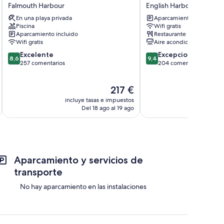
Hotel
and
Falmouth Harbour
English Harbour
Marina
Lumber
En una playa privada
Aparcamiento incluido
Falmouth
Store
Piscina
Wifi gratis
Harbour
Hotel
Aparcamiento incluido
Restaurante
English
Wifi gratis
Aire acondicionado
Harbour
8.6
9.4
Excelente
Excepcional
8,6
9,4
sobre
sobre
257 comentarios
204 comentarios
10,
10,
Excelente,
Excepcional,
El
217 €
257 comentarios
204 comentarios
precio
incluye tasas e impuestos
incluye
actual
Del 18 ago al 19 ago
D
es
de
217 €
Aparcamiento y servicios de
transporte
No hay aparcamiento en las instalaciones