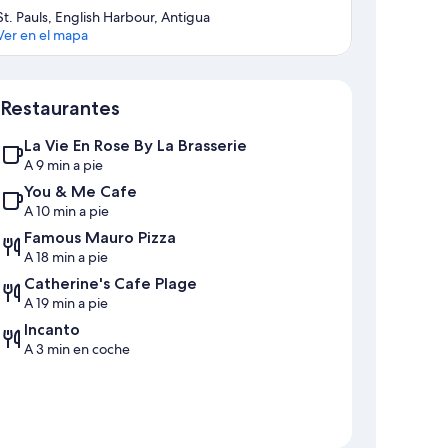
St. Pauls, English Harbour, Antigua
Ver en el mapa
Mapa
Restaurantes
La Vie En Rose By La Brasserie
A 9 min a pie
You & Me Cafe
A 10 min a pie
Famous Mauro Pizza
A 18 min a pie
Catherine's Cafe Plage
A 19 min a pie
Incanto
A 3 min en coche