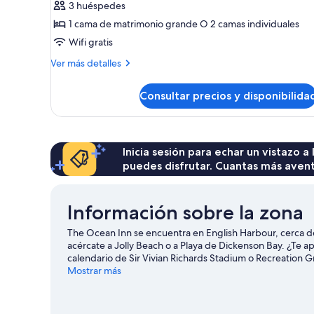
3 huéspedes
Habitación,
1 cama de matrimonio grande O 2 camas individuales
vistas
Wifi gratis
al
mar
Más
Ver más detalles
detalles
de
Consultar precios y disponibilida
Habitación,
vistas
al
mar
Inicia sesión para echar un vistazo a
puedes disfrutar. Cuantas más aven
Información sobre la zona
The Ocean Inn se encuentra en English Harbour, cerca de l
acércate a Jolly Beach o a Playa de Dickenson Bay. ¿Te a
calendario de Sir Vivian Richards Stadium o Recreation 
submarinismo, esnórquel y excursiones en barco, así que
Mostrar más
Harbour
Ver más casas de huéspedes en English Harbou