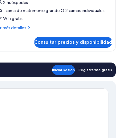
2 huéspedes
abitación
1 cama de matrimonio grande O 2 camas individuales
ásica,
Wifi gratis
año
ompartido
ás
r más detalles
talles
Consultar precios y disponibilidad
bitación
sica,
ño
mpartido
Iniciar sesión
Registrarme gratis