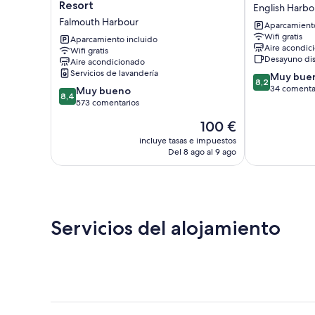
Superyacht
Moxy
Resort
English Harbo
Marina
English
Falmouth Harbour
Aparcamiento
&
Harbour
Wifi gratis
Resort
Aparcamiento incluido
Aire acondic
Wifi gratis
Falmouth
Desayuno di
Aire acondicionado
Harbour
Servicios de lavandería
8.2
Muy bue
8,2
sobre
34 comenta
8.4
Muy bueno
8,4
10,
sobre
573 comentarios
Muy
10,
El
100 €
bueno,
Muy
precio
34 comentari
bueno,
incluye tasas e impuestos
actual
Del 8 ago al 9 ago
573 comentarios
es
de
100 €
Servicios del alojamiento