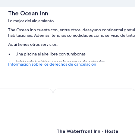
The Ocean Inn
Lo mejor del alojamiento
The Ocean Inn cuenta con, entre otros, desayuno continental gratuito,
habitaciones. Además, tendrás comodidades como servicio de tintor
Aquí tienes otros servicios:
Una piscina al aire libre con tumbonas
Asistencia turística y para la compra de entradas
Información sobre los derechos de cancelación
Los viajeros valoran muy positivamente la amabilidad del person
Características de la habitación
Todas las habitaciones cuentan con muebles diferentes y disponen 
The Waterfront Inn - Hostel
de algunas comodidades adicionales, tales como wifi gratis y cajas f
Además, otros servicios que encontrarás en todas las habitaciones in
Baños con duchas
Televisiones con canales por cable
Balcones, servicio de limpieza diario y teléfonos
The
The Waterfront Inn - Hostel