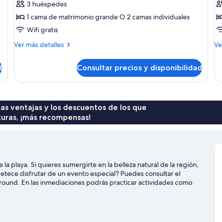
3 huéspedes
Casa
H
1 cama de matrimonio grande O 2 camas individuales
de
b
Wifi gratis
campo
b
c
Más
M
Ver más detalles
Ve
detalles
de
de
de
d
Consultar precios y disponibilidad
Casa
Ha
de
bá
campo
ba
co
 las ventajas y los descuentos de los que
turas, ¡más recompensas!
a playa. Si quieres sumergirte en la belleza natural de la región,
petece disfrutar de un evento especial? Puedes consultar el
Ground. En las inmediaciones podrás practicar actividades como
 disfrutarás como nunca en el agua.
Ver guía de viaje de English
r