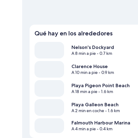
Qué hay en los alrededores
Nelson's Dockyard
A 8 min a pie
- 0.7 km
Clarence House
A 10 min a pie
- 0.9 km
Playa Pigeon Point Beach
A 18 min a pie
- 1.6 km
Playa Galleon Beach
A 2 min en coche
- 1.6 km
Falmouth Harbour Marina
A 4 min a pie
- 0.4 km