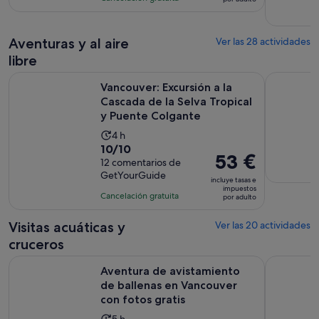
de
68
es
123 €
comentarios
de
por
Aventuras y al aire
6 horas
Ver las 28 actividades
adulto
libre
Vancouver: Excursión a la Cascada de la Selva Tropical y Pu
Whistler S
Vancouver: Excursión a la
Cascada de la Selva Tropical
y Puente Colgante
La
4 h
10.0
10/10
duración
El
53 €
sobre
12 comentarios de
de
precio
GetYourGuide
10
la
incluye tasas e
es
impuestos
con
actividad
Cancelación gratuita
por adulto
de
12
es
53 €
comentarios
de
Visitas acuáticas y
Ver las 20 actividades
por
4 horas
cruceros
adulto
Aventura de avistamiento de ballenas en Vancouver con foto
Excursión 
Aventura de avistamiento
de ballenas en Vancouver
con fotos gratis
5 h