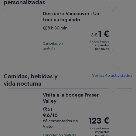
1 día
personalizadas
adulto
Se abre en una pe
Descubre Vancouver : Un tour autoguiado
Visita pri
Descubre Vancouver : Un
tour autoguiado
La
8 h 30 min
El
1 €
duración
3 €
precio
de
incluye tasas e
Cancelación
anterior
impuestos
la
gratuita
por adulto
era
actividad
de
es
3 €
de
y
8 horas
Comidas, bebidas y
Ver las 45 actividades
el
y
actual
vida nocturna
30 minutos
es
Se abre en una pestaña nueva
Visita a la bodega Fraser Valley
Vancouver 
Visita a la bodega Fraser
de
Valley
1 €
por
La
6 h
adulto
9.6
9,6/10
duración
El
123 €
sobre
68 comentarios de
de
precio
Viator
10
la
incluye tasas e
es
impuestos
con
actividad
Cancelación gratuita
por adulto