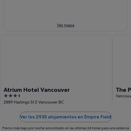
este
8
noche,
fin
ago
8
de
ago
semana,
-
7
Ver mapa
9
ago
ago
-
Atrium Hotel Vancouver
The Pine
9
ago
Atrium Hotel Vancouver
The P
3.5
Vancouv
out
2889 Hastings St E Vancouver BC
of
5
Ver los 2935 alojamientos en Empire Field
Precio más bajo por noche encontrado en las últimas 24 horas para una estancia