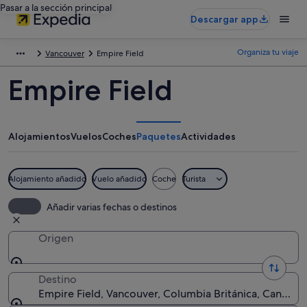
Pasar a la sección principal
Descargar app
Organiza tu viaje
Vancouver
Empire Field
Empire Field
Alojamientos
Vuelos
Coches
Paquetes
Actividades
Alojamiento añadido
Vuelo añadido
Coche
Turista
Añadir varias fechas o destinos
Origen
Destino
Empire Field, Vancouver, Columbia Británica, Canadá