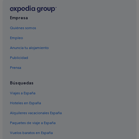
Apartamentos en Vancouver
Chinatown hoteles
Empresa
Distrito de North Vancouver hoteles
Quiénes somos
Burnaby hoteles
Empleo
Centro de Vancouver hoteles
Anuncia tu alojamiento
Lynn Valley hoteles
Publicidad
Metrotown hoteles
Prensa
Vancouver hoteles
Centro de Vancouver hoteles
Búsquedas
Gastown hoteles
Viajes a España
Ioco hoteles
Hoteles en España
Casas de campo en Vancouver
Alquileres vacacionales España
Hoteles de lujo en Vancouver
Paquetes de viaje a España
Condominios en Vancouver
Vuelos baratos en España
West End hoteles