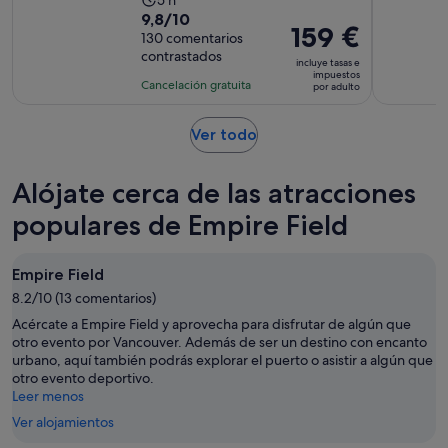
La
9.8
9,8/10
duración
El
159 €
sobre
130 comentarios
de
precio
contrastados
10
la
incluye tasas e
es
impuestos
con
actividad
Cancelación gratuita
por adulto
de
130
es
159 €
comentarios
de
Se
Ver todo
por
5 horas
abre
adulto
en
Alójate cerca de las atracciones
una
pestaña
populares de Empire Field
nueva
Empire Field
8.2/10 (13 comentarios)
Acércate a Empire Field y aprovecha para disfrutar de algún que
otro evento por Vancouver. Además de ser un destino con encanto
urbano, aquí también podrás explorar el puerto o asistir a algún que
otro evento deportivo.
Leer menos
Ver alojamientos