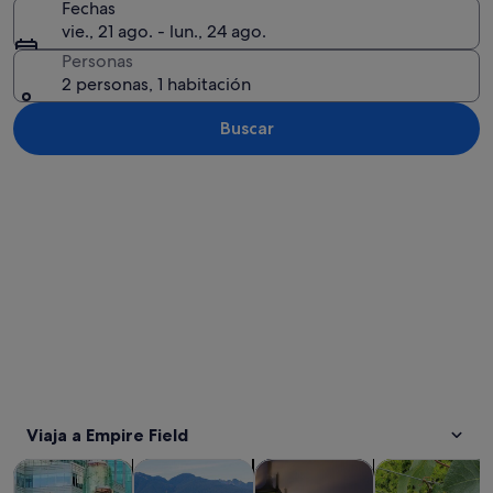
Fechas
vie., 21 ago. - lun., 24 ago.
Personas
2 personas, 1 habitación
Buscar
Ver mapa
Viaja a Empire Field
Se abre en una pesta
Se abre en u
Se abre en u
Visitas guiadas y excursiones de un día
Visitas privadas y personalizadas
Historia y cultura
Comidas, bebid