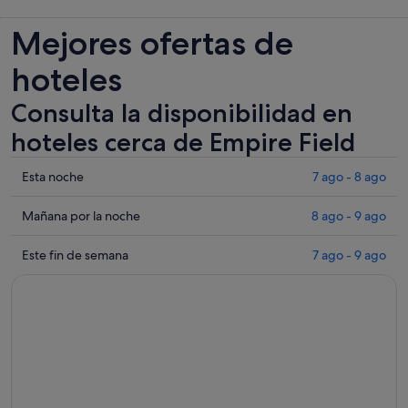
Mejores ofertas de
hoteles
Consulta la disponibilidad en
hoteles cerca de Empire Field
Comprueba
Esta noche
7 ago - 8 ago
los
precios
Comprueba
Mañana por la noche
8 ago - 9 ago
cerca
los
de
precios
Comprueba
Este fin de semana
7 ago - 9 ago
Empire
cerca
los
Field
de
precios
para
Empire
cerca
esta
Field
de
noche,
para
Empire
7
mañana
Field
ago
por
para
-
la