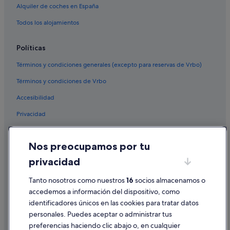
Alquiler de coches en España
Riley Park hoteles
Todos los alojamientos
North Vancouver hoteles
Hastings-Sunrise hoteles
Políticas
Hoteles boutique en Centro de Vancouver
Términos y condiciones generales (excepto para reservas de Vrbo)
Yaletown hoteles
Términos y condiciones de Vrbo
Edgemont hoteles
Accesibilidad
Hoteles boutique en Vancouver
Privacidad
Marpole hoteles
Cookies
Davie Village hoteles
Nos preocupamos por tu
Condiciones de uso
East Vancouver hoteles
privacidad
Información legal/contacto
Apartamentos en New Westminster
Tanto nosotros como nuestros
16
socios almacenamos o
Pautas sobre el contenido y cómo denunciar contenido
accedemos a información del dispositivo, como
identificadores únicos en las cookies para tratar datos
Ayuda
personales. Puedes aceptar o administrar tus
Ayuda
preferencias haciendo clic abajo o, en cualquier