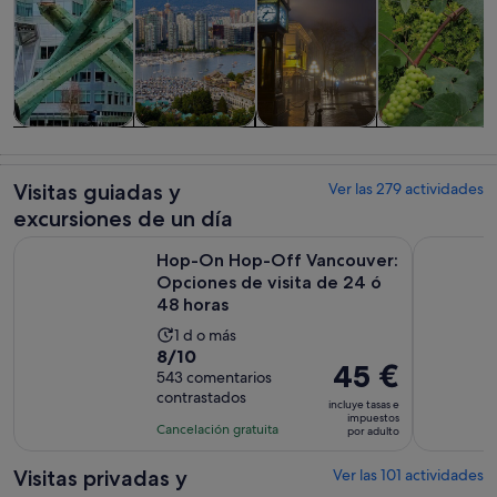
Visitas guiadas
Visitas
Historia y
Comidas,
y excursiones
privadas y
cultura
bebidas y vida
de un día
personalizadas
nocturna
Visitas guiadas y
Ver las 279 actividades
excursiones de un día
Hop-On Hop-Off Vancouver: Opciones de visita de 24 ó 48 
Excursión 
Hop-On Hop-Off Vancouver:
Opciones de visita de 24 ó
48 horas
La
1 d o más
8.0
8/10
duración
El
45 €
sobre
543 comentarios
de
precio
contrastados
10
la
incluye tasas e
es
impuestos
con
actividad
Cancelación gratuita
por adulto
de
543
es
45 €
comentarios
de
Visitas privadas y
Ver las 101 actividades
por