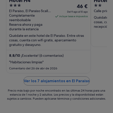
Hotel H4
Hotel H
3
El
2
46 €
out
precio
out
El Paraiso, El Paraiso 5calle
Calle princi
Del 9 ago al 10 ago
El Paraíso El Paraíso
Completamente
de El Paraís
of
es
of
incluye tasas e impuestos
Quédate en e
Department
reembolsable
5
de
5
cosas, cuent
Reserva ahora y paga
46 €
recepción la
durante la estancia
acondiciona
por
Quédate en este hotel de El Paraíso. Entre otras
noche
cosas, cuenta con wifi gratis, aparcamiento
del
gratuito y desayuno.
9
ago
8,8
/
10
¡Excelente! (6 comentarios)
al
"Habitaciones limpias"
10
Comentario del 26 de abr de 2026
ago
Ver los 7 alojamientos en El Paraíso
Precio más bajo por noche encontrado en las últimas 24 horas para una
estancia de 1 noche y 2 adultos. Los precios y la disponibilidad están
sujetos a cambios. Pueden aplicarse términos y condiciones adicionales.