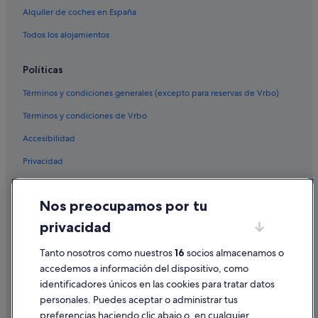
Alquiler de coches en España
Todos los alojamientos
Políticas
Términos y condiciones generales (excepto para reservas de Vrbo)
Términos y condiciones de Vrbo
Accesibilidad
Privacidad
Cookies
Nos preocupamos por tu
Condiciones de uso
privacidad
Información legal/contacto
Pautas sobre el contenido y cómo denunciar contenido
Tanto nosotros como nuestros
16
socios almacenamos o
accedemos a información del dispositivo, como
identificadores únicos en las cookies para tratar datos
Ayuda
personales. Puedes aceptar o administrar tus
Ayuda
preferencias haciendo clic abajo o, en cualquier