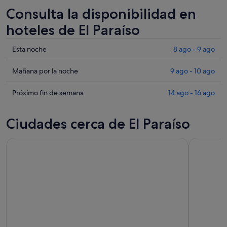
Consulta la disponibilidad en
hoteles de El Paraíso
Comprueba
Esta noche
8 ago - 9 ago
los
precios
Comprueba
Mañana por la noche
9 ago - 10 ago
en
los
El
precios
Comprueba
Próximo fin de semana
14 ago - 16 ago
Paraíso
en
los
para
El
precios
Ciudades cerca de El Paraíso
esta
Paraíso
en
noche,
para
El
8
mañana
Paraíso
ago
por
para
-
la
el
9
noche,
próximo
ago
9
fin
ago
de
-
semana,
10
14