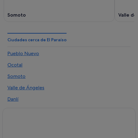
ago
ago
-
Somoto
Valle de
16
ago
Ciudades cerca de El Paraíso
Pueblo Nuevo
Ocotal
Somoto
Valle de Ángeles
Danlí
Juticalpa
Texiguat
Jalapa