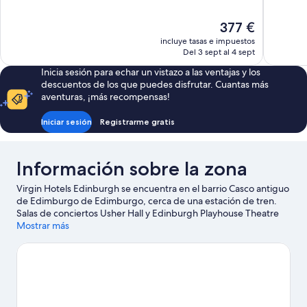
10,
10,
Excelente,
Impresion
El
377 €
307 comentarios
1.005 com
precio
incluye tasas e impuestos
actual
Del 3 sept al 4 sept
es
Inicia sesión para echar un vistazo a las ventajas y los
de
descuentos de los que puedes disfrutar. Cuantas más
377 €
aventuras, ¡más recompensas!
Iniciar sesión
Registrarme gratis
Información sobre la zona
Virgin Hotels Edinburgh se encuentra en el barrio Casco antiguo
de Edimburgo de Edimburgo, cerca de una estación de tren.
Salas de conciertos Usher Hall y Edinburgh Playhouse Theatre
son lugares de visita obligada para los aficionados a la cultura;
Mostrar más
añádelos a tu itinerario junto con Mercado Grassmarket y Royal
Mile. No olvides visitar Zoológico de Edimburgo: ¡te encantará!
Los huéspedes destacan la ubicación céntrica de este hotel.
Ver
guía de viaje de Edimburgo