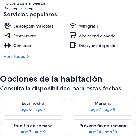
precio
incluye tasas e impuestos
actual
Del 1 sept al 2 sept
es
Servicios populares
de
405 €
Se aceptan mascotas
Wifi gratis
Restaurante
Aire acondicionado
Gimnasio
Desayuno disponible
Abrir todos
Opciones de la habitación
Consulta la disponibilidad para estas fechas
Consulta la disponibilidad para esta noche, ago 6 - ago 7
Consulta la disponibilidad pa
Esta noche
Mañana
ago 6 - ago 7
ago 7 - ago 8
Consulta la disponibilidad para este fin de semana, ago 7 - ag
Consulta la disponibilidad par
Este fin de semana
Próximo fin de semana
ago 7 - ago 9
ago 14 - ago 16