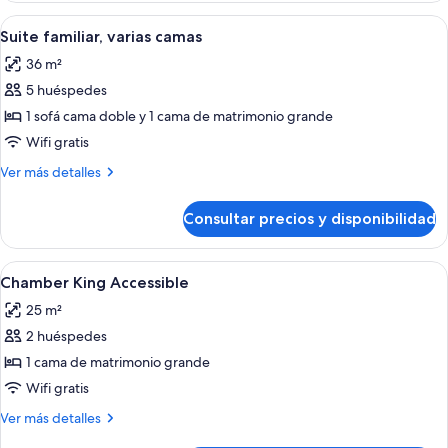
matrimonio
1
Abrir
Una sala moderna con un sofá modular
5
cama
Suite familiar, varias camas
todas
de
36 m²
matrimonio
las
5 huéspedes
fotos
de
1 sofá cama doble y 1 cama de matrimonio grande
Suite
Wifi gratis
familiar,
Más
Ver más detalles
varias
detalles
camas
de
Consultar precios y disponibilidad
Suite
familiar,
varias
Abrir
Habitación de hotel con una cama grand
3
camas
Chamber King Accessible
todas
25 m²
las
2 huéspedes
fotos
de
1 cama de matrimonio grande
Chamber
Wifi gratis
King
Más
Ver más detalles
Accessible
detalles