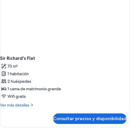
Sir Richard's Flat
73 m²
1 habitación
2 huéspedes
1 cama de matrimonio grande
Wifi gratis
Más
Ver más detalles
detalles
de
Consultar precios y disponibilidad
Sir
Richard's