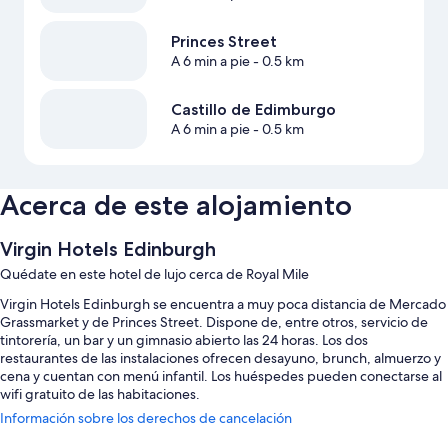
Princes Street
A 6 min a pie
- 0.5 km
Castillo de Edimburgo
A 6 min a pie
- 0.5 km
Acerca de este alojamiento
Virgin Hotels Edinburgh
Quédate en este hotel de lujo cerca de Royal Mile
Virgin Hotels Edinburgh se encuentra a muy poca distancia de Mercado
Grassmarket y de Princes Street. Dispone de, entre otros, servicio de
tintorería, un bar y un gimnasio abierto las 24 horas. Los dos
restaurantes de las instalaciones ofrecen desayuno, brunch, almuerzo y
cena y cuentan con menú infantil. Los huéspedes pueden conectarse al
wifi gratuito de las habitaciones.
Información sobre los derechos de cancelación
También podrás disfrutar de otros servicios, como: