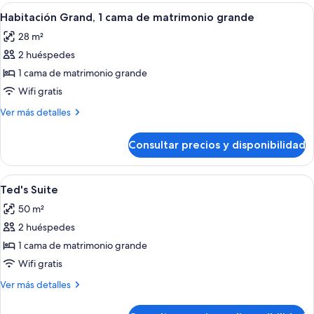
Flat
Abrir
Una habitación de hotel con una cama
4
Habitación Grand, 1 cama de matrimonio grande
todas
28 m²
las
2 huéspedes
fotos
de
1 cama de matrimonio grande
Habitación
Wifi gratis
Grand,
Más
Ver más detalles
1
detalles
cama
de
Consultar precios y disponibilidad
Habitación
de
Grand,
matrimonio
1
Abrir
Habitación de hotel con una cama, dos
grande
2
cama
Ted's Suite
todas
de
50 m²
matrimonio
las
grande
2 huéspedes
fotos
de
1 cama de matrimonio grande
Ted's
Wifi gratis
Suite
Más
Ver más detalles
detalles
de