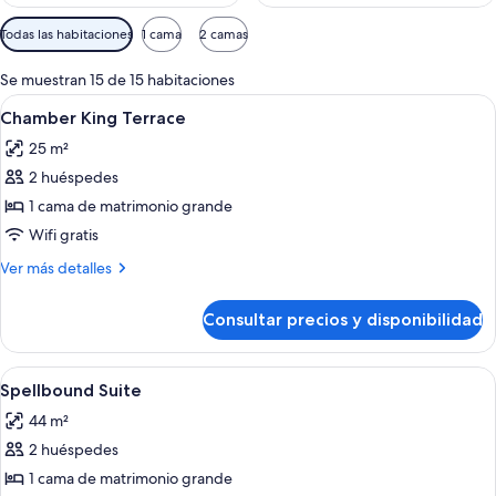
Filtros
Todas las habitaciones
1 cama
2 camas
disponibles
para
Se muestran 15 de 15 habitaciones
las
Abrir
Habitación de hotel con una cama grand
5
Chamber King Terrace
habitaciones
todas
25 m²
las
2 huéspedes
fotos
de
1 cama de matrimonio grande
Chamber
Wifi gratis
King
Más
Ver más detalles
Terrace
detalles
de
Consultar precios y disponibilidad
Chamber
King
Terrace
Abrir
Un espacio habitable compacto con kit
2
Spellbound Suite
todas
44 m²
las
2 huéspedes
fotos
de
1 cama de matrimonio grande