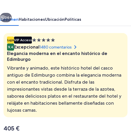
Edinburgh
erior
Siguiente
34+
Resumen
Habitaciones
Ubicación
Políticas
Alojamiento
Lujo
VIP Access
de
Excepcional
1480 comentarios
9,4
5.0 estrellas
Elegancia moderna en el encanto histórico de
Edimburgo
Vibrante y animado, este histórico hotel del casco
antiguo de Edimburgo combina la elegancia moderna
Terraza en la azotea
con el encanto tradicional. Disfruta de las
impresionantes vistas desde la terraza de la azotea,
saborea deliciosos platos en el restaurante del hotel y
relájate en habitaciones bellamente diseñadas con
lujosas camas.
El
405 €