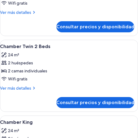
Spellbound
Wifi gratis
Suite
Más
Ver más detalles
detalles
de
Consultar precios y disponibilidad
Spellbound
Suite
Abrir
Habitación de hotel con cama, baño co
3
Chamber Twin 2 Beds
todas
24 m²
las
2 huéspedes
fotos
de
2 camas individuales
Chamber
Wifi gratis
Twin
Más
Ver más detalles
2
detalles
Beds
de
Consultar precios y disponibilidad
Chamber
Twin
2
Abrir
Habitación de hotel con una cama grand
4
Beds
Chamber King
todas
24 m²
las