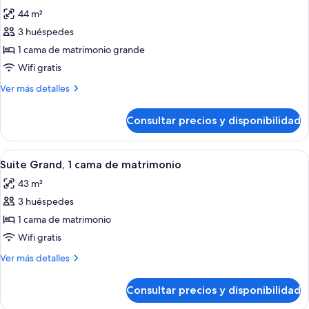
todas
44 m²
las
3 huéspedes
fotos
de
1 cama de matrimonio grande
Grand
Wifi gratis
Chamber
Más
Ver más detalles
Junior
detalles
Suite
de
Consultar precios y disponibilidad
Grand
Chamber
Junior
Abrir
Una cama bien hecha con un cojín dec
4
Suite
Suite Grand, 1 cama de matrimonio
todas
43 m²
las
3 huéspedes
fotos
de
1 cama de matrimonio
Suite
Wifi gratis
Grand,
Más
Ver más detalles
1
detalles
cama
de
Consultar precios y disponibilidad
Suite
de
Grand,