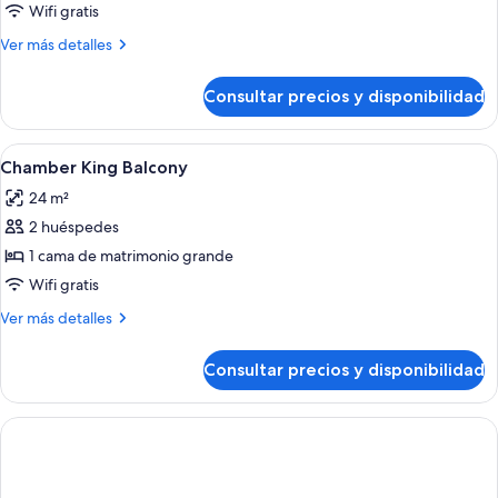
Eve
Wifi gratis
Branson
Más
Ver más detalles
Suite
detalles
de
Consultar precios y disponibilidad
Eve
Branson
Suite
Abrir
Habitación de hotel con cama, baño co
3
Chamber King Balcony
todas
24 m²
las
2 huéspedes
fotos
de
1 cama de matrimonio grande
Chamber
Wifi gratis
King
Más
Ver más detalles
Balcony
detalles
de
Consultar precios y disponibilidad
Chamber
King
Balcony