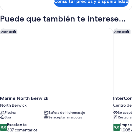
Consultar precios y disponibilidad
Ted's
Suite
Puede que también te interese...
Marine North Berwick
InterCon
Anuncio
Anuncio
Marine North Berwick
InterCo
North Berwick
Centro de
Piscina
Bañera de hidromasaje
Se acept
Spa
Se aceptan mascotas
Restaura
8.8
9.0
Excelente
Impre
8,8
9,0
sobre
sobre
307 comentarios
1.005