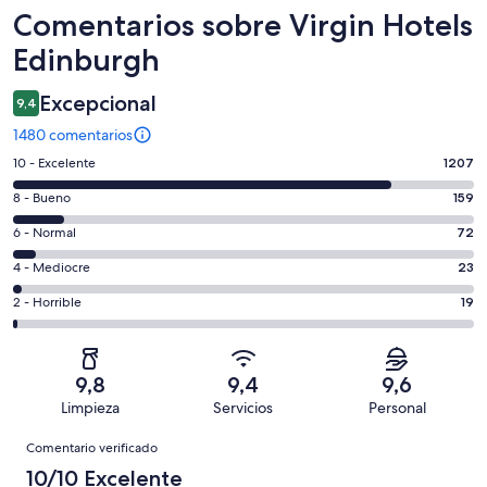
Comentarios
Comentarios sobre Virgin Hotels
Edinburgh
Excepcional
9,4
1480 comentarios
1207
10 - Excelente
1207
comentarios
159
8 - Bueno
159
de
comentarios
un
72
6 - Normal
72
de
total
comentarios
un
23
4 - Mediocre
23
de
de
total
comentarios
1480
un
19
2 - Horrible
19
de
de
con
total
comentarios
1480
un
una
de
de
con
total
puntuación
1480
un
una
de
9,8
9,4
9,6
de
con
total
puntuación
1480
Limpieza
Servicios
Personal
10
una
de
de
con
Comentarios
-
puntuación
1480
8
Comentario verificado
una
Excelente
de
con
-
puntuación
10/10 Excelente
6
una