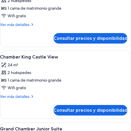
2 huéspedes
fotos
de
1 cama de matrimonio grande
Chamber
Wifi gratis
King
Más
Ver más detalles
detalles
de
Consultar precios y disponibilidad
Chamber
King
Abrir
Habitación de hotel con cama, baño co
3
Chamber King Castle View
todas
24 m²
las
2 huéspedes
fotos
de
1 cama de matrimonio grande
Chamber
Wifi gratis
King
Más
Ver más detalles
Castle
detalles
View
de
Consultar precios y disponibilidad
Chamber
King
Castle
Abrir
Un dormitorio con una cama, un cuadr
4
View
Grand Chamber Junior Suite