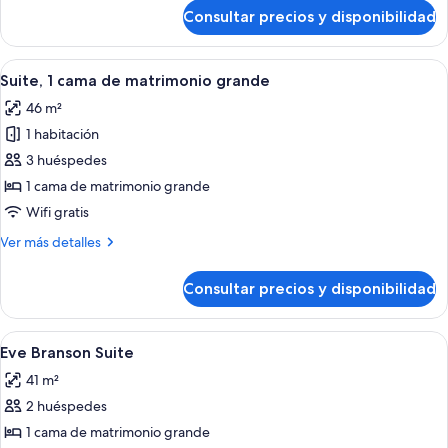
de
Consultar precios y disponibilidad
Chamber
King
Accessible
Abrir
Habitación de hotel con una cama, dos
3
Suite, 1 cama de matrimonio grande
todas
46 m²
las
1 habitación
fotos
de
3 huéspedes
Suite,
1 cama de matrimonio grande
1
Wifi gratis
cama
Más
Ver más detalles
de
detalles
matrimonio
de
Consultar precios y disponibilidad
Suite,
grande
1
cama
Abrir
Un espacio habitable compacto con kit
2
de
Eve Branson Suite
todas
matrimonio
41 m²
grande
las
2 huéspedes
fotos
de
1 cama de matrimonio grande