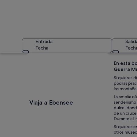
Entrada
Salid
Fecha
Fech
Ver mapa
En esta bo
Guerra Mu
Si quieres d
podrás pract
las montañas
La amplia of
Un pueblo colorido
Viaja a Ebensee
senderismo 
dulce, donde
de un crucer
Durante el i
Si quieres e
otros museos