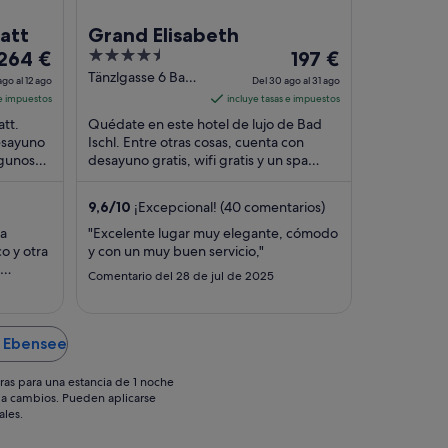
tatt
Grand Elisabeth
El
4.5
El
264 €
197 €
precio
out
precio
Tänzlgasse 6 Bad
ago al 12 ago
Del 30 ago al 31 ago
Ischl
es
of
es
 e impuestos
incluye tasas e impuestos
de
5
de
att.
Quédate en este hotel de lujo de Bad
264 €
197 €
esayuno
Ischl. Entre otras cosas, cuenta con
lgunos
por
desayuno gratis, wifi gratis y un spa
por
stacan
completo. Dos atracciones turísticas
noche
noche
populares ...
del
del
9,6
/
10
¡Excepcional! (40 comentarios)
1
30
na
"Excelente lugar muy elegante, cómodo
ago
ago
o y otra
y con un muy buen servicio,"
al
al
Comentario del 28 de jul de 2025
12
31
l cuarto
o, solo
ago
ago
 y dejar
lgunos
n Ebensee
..."
ras para una estancia de 1 noche
os a cambios. Pueden aplicarse
ales.