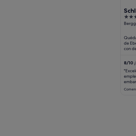
Schl
3
Hote
out
Bergg
Ebens
of
Oberö
5
Quéda
de Ebe
con de
aparca
turístic
8
/
10
¡
"Excel
emplea
embar
hotel 
Coment
gener
desayu
y todo