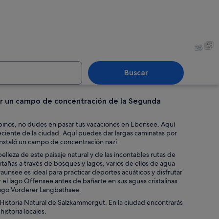
ranquilo con varios veleros amarrados, rodeado de montañas verdes y un ci
Un canal estrecho bordeado p
25
Buscar
itar un campo de concentración de la Segunda
 a orillas del lago con casas de madera y un bote en el agua.
Una calle estrecha en un pue
lpinos, no dudes en pasar tus vacaciones en Ebensee. Aquí
a reciente de la ciudad. Aquí puedes dar largas caminatas por
instaló un campo de concentración nazi.
belleza de este paisaje natural y de las incontables rutas de
añas a través de bosques y lagos, varios de ellos de agua
Traunsee es ideal para practicar deportes acuáticos y disfrutar
el lago Offensee antes de bañarte en sus aguas cristalinas.
 lago Vorderer Langbathsee.
de Historia Natural de Salzkammergut. En la ciudad encontrarás
istoria locales.