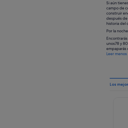
Si aún tien
campo de con
construir e
después de l
historia de
Por la noche
Encontrarás 
unos78 y 80
empaparás de
Leer menos
Los mejo
Schlafm