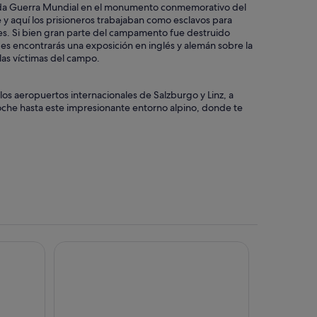
unda Guerra Mundial en el monumento conmemorativo del
 y aquí los prisioneros trabajaban como esclavos para
es. Si bien gran parte del campamento fue destruido
des encontrarás una exposición en inglés y alemán sobre la
las víctimas del campo.
os aeropuertos internacionales de Salzburgo y Linz, a
oche hasta este impresionante entorno alpino, donde te
Grand Elisabeth