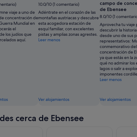
campo de conce
mentario)
10.0/10 (1 comentario)
de Ebensee
mne viaje a uno de
Adéntrate en el corazón de las
8.0/10 (1 comentari
de concentración de
montañas austriacas y descubre
Guerra Mundial en
esta acogedora estación de
Aprovecha tu viaje 
ocerás el
esquí familiar, con excelentes
descubrir la histor
de los judíos que
pistas y amplias zonas agrestes.
desde uno de sus 
rcelados aquí.
Leer menos
representativos: 
conmemorativo de
concentración de E
ya que estás en la 
qué no admirar los
lagos o salir a explo
imponentes cordill
Leer menos
entos
Ver alojamientos
Ver alojamientos
des cerca de Ebensee