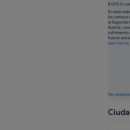
8.0/10 (1 co
16
En este sole
ago
los campos 
la Segunda 
Austria, con
sufrimiento 
fueron enca
Leer menos
Ver alojami
Ciuda