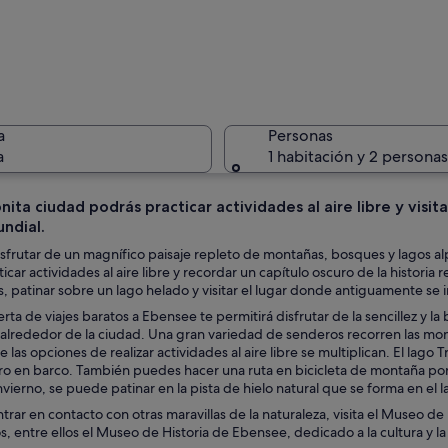
Un lago t
a
Personas
a
1 habitación y 2 personas
nita ciudad podrás practicar actividades al aire libre y vis
ndial.
Un pueblo
isfrutar de un magnífico paisaje repleto de montañas, bosques y lagos a
icar actividades al aire libre y recordar un capítulo oscuro de la histori
, patinar sobre un lago helado y visitar el lugar donde antiguamente se 
erta de viajes baratos a Ebensee te permitirá disfrutar de la sencillez y la 
 con una iglesia y montañas al fondo.
alrededor de la ciudad. Una gran variedad de senderos recorren las mont
 las opciones de realizar actividades al aire libre se multiplican. El lago 
o en barco. También puedes hacer una ruta en bicicleta de montaña por 
nvierno, se puede patinar en la pista de hielo natural que se forma en el
ntrar en contacto con otras maravillas de la naturaleza, visita el Museo 
, entre ellos el Museo de Historia de Ebensee, dedicado a la cultura y la h