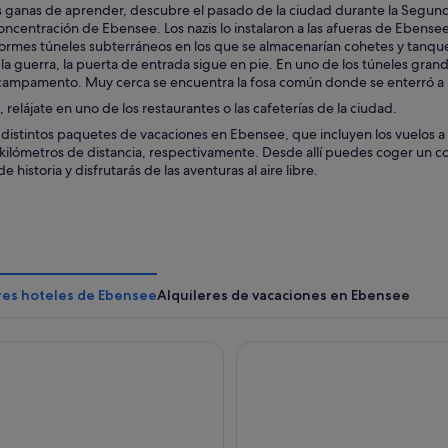
es ganas de aprender, descubre el pasado de la ciudad durante la Seg
centración de Ebensee. Los nazis lo instalaron a las afueras de Ebensee
normes túneles subterráneos en los que se almacenarían cohetes y tanqu
a guerra, la puerta de entrada sigue en pie. En uno de los túneles gran
l campamento. Muy cerca se encuentra la fosa común donde se enterró a 
, relájate en uno de los restaurantes o las cafeterías de la ciudad.
distintos paquetes de vacaciones en Ebensee, que incluyen los vuelos a l
kilómetros de distancia, respectivamente. Desde allí puedes coger un c
 historia y disfrutarás de las aventuras al aire libre.
res hoteles de Ebensee
Alquileres de vacaciones en Ebensee
eile Traunsee - Hotel Garni
Heritage Hotel Hallstatt