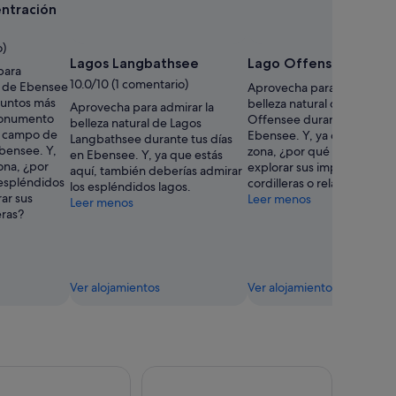
ntración
o)
Lagos Langbathsee
Lago Offensee
para
10.0/10 (1 comentario)
ia de Ebensee
Aprovecha para admirar la
puntos más
belleza natural de Lago
Aprovecha para admirar la
Monumento
Offensee durante tus días
belleza natural de Lagos
l campo de
Ebensee. Y, ya que estás en
Langbathsee durante tus días
bensee. Y,
zona, ¿por qué no salir a
en Ebensee. Y, ya que estás
zona, ¿por
explorar sus imponentes
aquí, también deberías admirar
 espléndidos
cordilleras o relajarte en el
los espléndidos lagos.
rar sus
Leer menos
Leer menos
eras?
Ver alojamientos
Ver alojamientos