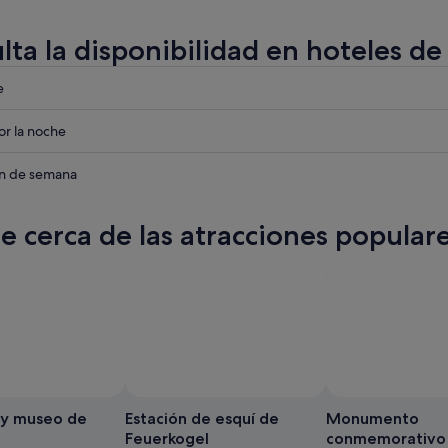
lta la disponibilidad en hoteles d
eba
e
eba
r la noche
eba
in de semana
te cerca de las atracciones popula
 y museo de
Estación de esquí de
Monumento
Feuerkogel
conmemorativo 