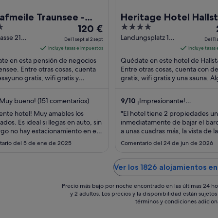
afmeile Traunsee -
Heritage Hotel Halls
El
4
l Garni
120 €
precio
out
asse 21
Landungsplatz 101
Del 1 sept al 2 sept
Del 11 
ee
Hallstatt Upper
es
of
incluye tasas e impuestos
incluye tasas
sterreich
Austria
de
5
te en esta pensión de negocios
Quédate en este hotel de Hallst
120 €
nsee. Entre otras cosas, cuenta
Entre otras cosas, cuenta con d
sayuno gratis, wifi gratis y
por
gratis, wifi gratis y una sauna. A
miento gratuito. Dos atracciones
aspectos que los huéspedes de
noche
as ...
en los ...
del
Muy bueno! (151 comentarios)
9
/
10
¡Impresionante!
1
1
(1008 comentarios)
ente hotel! Muy amables los
"El hotel tiene 2 propiedades u
sept
dos. Es ideal si llegas en auto, sin
inmediatamente de bajar el barc
al
go no hay estacionamiento en el
a unas cuadras más, la vista de la
2
está a unas cuadras pero en
segunda era muy linda al lago, e
ario del 5 de ene de 2025
Comentario del 24 de jun de 2026
al lo recomiendo mucho el
no cuenta con Aire acondicionad
sept
no muy buenos Fui con mi familia
un ventilador, había mucho calor
 muy bien"
eabeirto en la noche entrabaj a
Ver los 1826 alojamientos e
insectos. Fue lo único incómodo, 
Precio más bajo por noche encontrado en las últimas 24 ho
y 2 adultos. Los precios y la disponibilidad están sujet
términos y condiciones adicion