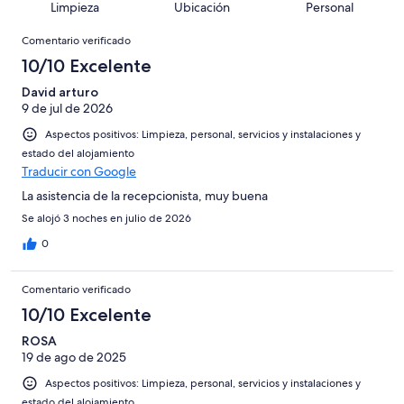
puntuación
764
Limpieza
Ubicación
Personal
10
una
de
de
con
Comentarios
-
puntuación
764
8
Comentario verificado
una
Excelente
de
con
-
puntuación
10/10 Excelente
6
una
Bueno
de
-
puntuación
David arturo
4
Normal
9 de jul de 2026
de
-
2
Aspectos positivos: Limpieza, personal, servicios y instalaciones y
Mediocre
-
estado del alojamiento
Horrible
Traducir con Google
La asistencia de la recepcionista, muy buena
Se alojó 3 noches en julio de 2026
0
Comentario verificado
10/10 Excelente
ROSA
19 de ago de 2025
Aspectos positivos: Limpieza, personal, servicios y instalaciones y
estado del alojamiento