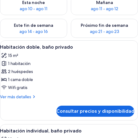
Esta noche
Mañana
ago 10 - ago 11
ago 11 - ago 12
Consulta la disponibilidad para este fin de semana, ago 14 - a
Consulta la disponibilidad par
Este fin de semana
Próximo fin de semana
ago 14 - ago 16
ago 21 - ago 23
Abrir
Un dormitorio con pared de piedra, un
20
Habitación doble, baño privado
todas
15 m²
las
1 habitación
fotos
de
2 huéspedes
Habitación
1 cama doble
doble,
Wifi gratis
baño
Más
Ver más detalles
privado
detalles
de
Consultar precios y disponibilidad
Habitación
doble,
baño
Abrir
Un dormitorio con techo inclinado, un
10
privado
Habitación individual, baño privado
todas