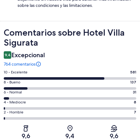
sobre las condiciones y las limitaciones.
Comentarios
Comentarios sobre Hotel Villa
Sigurata
Excepcional
9,4
764 comentarios
581
10 - Excelente
581
comentarios
137
8 - Bueno
137
de
comentarios
un
31
6 - Normal
31
de
total
comentarios
un
8
4 - Mediocre
8
de
de
total
comentarios
764
un
7
2 - Horrible
7
de
de
con
total
comentarios
764
un
una
de
de
con
total
puntuación
764
un
una
de
9,6
9,4
9,6
de
con
total