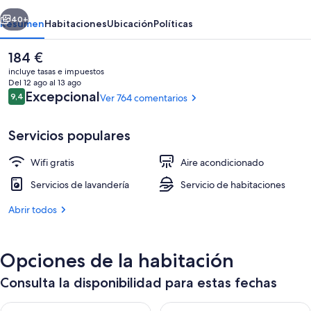
erior
Siguiente
40+
Resumen
Habitaciones
Ubicación
Políticas
El
184 €
precio
incluye tasas e impuestos
actual
Del 12 ago al 13 ago
es
Comentarios
Excepcional
9,4
Ver 764 comentarios
9,4 de 10
de
184 €
Servicios populares
Wifi gratis
Aire acondicionado
Jardines del alojamiento
Servicios de lavandería
Servicio de habitaciones
Abrir todos
Opciones de la habitación
Consulta la disponibilidad para estas fechas
Consulta la disponibilidad para esta noche, ago 10 - ago 11
Consulta la disponibilidad par