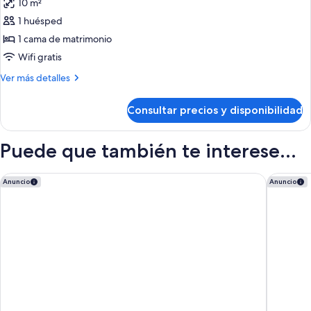
10 m²
las
1 huésped
fotos
de
1 cama de matrimonio
Habitación
Wifi gratis
individual,
Más
Ver más detalles
baño
detalles
privado
de
Consultar precios y disponibilidad
Habitación
individual,
baño
Puede que también te interese...
privado
Villa Avantgarde B&B
Boutique
Anuncio
Anuncio