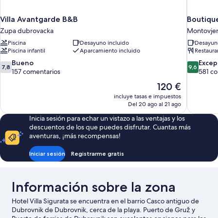
Villa Avantgarde B&B
Boutiqu
Zupa dubrovacka
Montovje
Piscina
Desayuno incluido
Desayuno
Piscina infantil
Aparcamiento incluido
Restaura
7.8
9.6
Bueno
Excep
7,8
9,6
sobre
sobre
157 comentarios
581 c
10,
10,
El
120 €
Bueno,
Excepcion
precio
incluye tasas e impuestos
157 comentarios
581 comen
actual
Del 20 ago al 21 ago
es
Inicia sesión para echar un vistazo a las ventajas y los
de
descuentos de los que puedes disfrutar. Cuantas más
120 €
aventuras, ¡más recompensas!
Iniciar sesión
Registrarme gratis
Información sobre la zona
Hotel Villa Sigurata se encuentra en el barrio Casco antiguo de
Dubrovnik de Dubrovnik, cerca de la playa. Puerto de Gruž y