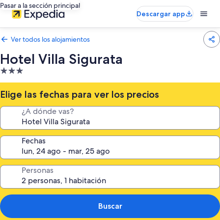
Pasar a la sección principal
Descargar app
Ver todos los alojamientos
Hotel Villa Sigurata
Alojamiento
de
3.0 estrellas
Elige las fechas para ver los precios
¿A dónde vas?
Fechas
Personas
Buscar