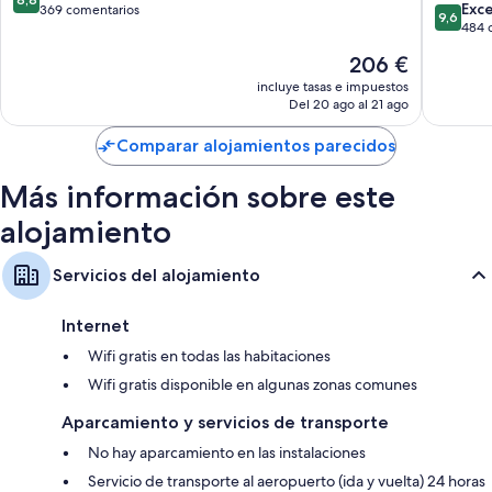
9.6
Dubrovn
Exc
sobre
369 comentarios
9,6
sobre
484 
10,
10,
Excelente,
El
206 €
Excepcio
369 comentarios
precio
484 com
incluye tasas e impuestos
actual
Del 20 ago al 21 ago
es
de
Comparar alojamientos parecidos
206 €
Más información sobre este
alojamiento
Servicios del alojamiento
Internet
Wifi gratis en todas las habitaciones
Wifi gratis disponible en algunas zonas comunes
Aparcamiento y servicios de transporte
No hay aparcamiento en las instalaciones
Servicio de transporte al aeropuerto (ida y vuelta) 24 horas