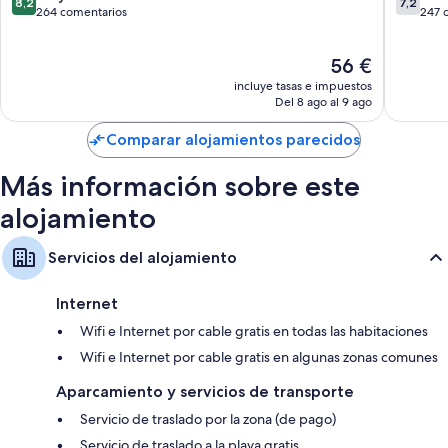
8,2
7,2
Qasimia
sobre
sobre
264 comentarios
247 
Duchas, artículos de higiene personal gratuitos y secadores de pelo
10,
10,
Televisiones de 43 pulgadas con canales por cable
Muy
Bueno,
El
56 €
bueno,
247 com
Armarios o roperos, bombillas LED y frigoríficos
precio
264 comentarios
incluye tasas e impuestos
actual
Del 8 ago al 9 ago
es
de
Comparar alojamientos parecidos
56 €
Más información sobre este
alojamiento
Servicios del alojamiento
Internet
Wifi e Internet por cable gratis en todas las habitaciones
Wifi e Internet por cable gratis en algunas zonas comunes
Aparcamiento y servicios de transporte
Servicio de traslado por la zona (de pago)
Servicio de traslado a la playa gratis