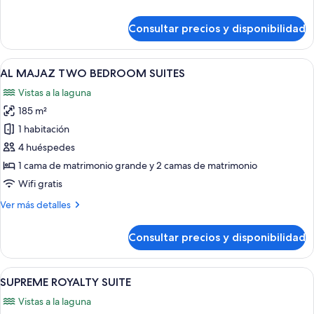
LAGOON
detalles
&
de
Consultar precios y disponibilidad
POOL
PRESIDENTIAL
SUITE
VIEW
w/
Abrir
Una habitación de hotel moderna con c
13
BALCONY
AL MAJAZ TWO BEDROOM SUITES
todas
LAGOON
Vistas a la laguna
&
las
POOL
185 m²
fotos
VIEW
de
1 habitación
AL
4 huéspedes
MAJAZ
1 cama de matrimonio grande y 2 camas de matrimonio
TWO
Wifi gratis
BEDROOM
Más
Ver más detalles
SUITES
detalles
de
Consultar precios y disponibilidad
AL
MAJAZ
TWO
Abrir
Habitación de hotel con cama, escritorio
12
BEDROOM
SUPREME ROYALTY SUITE
todas
SUITES
Vistas a la laguna
las