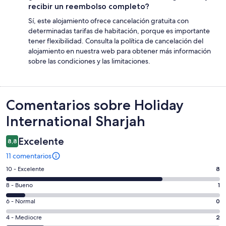
recibir un reembolso completo?
Sí, este alojamiento ofrece cancelación gratuita con
determinadas tarifas de habitación, porque es importante
tener flexibilidad. Consulta la política de cancelación del
alojamiento en nuestra web para obtener más información
sobre las condiciones y las limitaciones.
Comentarios
Comentarios sobre Holiday
International Sharjah
Excelente
8,8
11 comentarios
8
10 - Excelente
8
comentarios
1
8 - Bueno
1
de
comentarios
un
0
6 - Normal
0
de
total
comentarios
un
2
4 - Mediocre
2
de
de