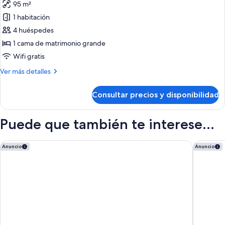
95 m²
fotos
de
1 habitación
SUPREME
4 huéspedes
ROYALTY
1 cama de matrimonio grande
SUITE
Wifi gratis
Más
Ver más detalles
detalles
de
Consultar precios y disponibilidad
SUPREME
ROYALTY
SUITE
Puede que también te interese...
The Canvas Dubai - MGallery Hotel Collection
Embassy 
Anuncio
Anuncio