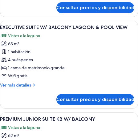
WITH
de
Consultar precios y disponibilidad
BALCONY
PREMIER
QUEEN
BED
Abrir
Una habitación de hotel moderna con u
14
CITY
EXECUTIVE SUITE W/ BALCONY LAGOON & POOL VIEW
todas
VIEW
Vistas a la laguna
WITH
las
BALCONY
63 m²
fotos
de
1 habitación
EXECUTIVE
4 huéspedes
SUITE
1 cama de matrimonio grande
W/
Wifi gratis
BALCONY
Más
Ver más detalles
LAGOON
detalles
&
de
Consultar precios y disponibilidad
POOL
EXECUTIVE
SUITE
VIEW
W/
Abrir
Habitación de hotel con cama, escritorio
11
BALCONY
PREMIUM JUNIOR SUITE KB W/ BALCONY
todas
LAGOON
Vistas a la laguna
&
las
POOL
62 m²
fotos