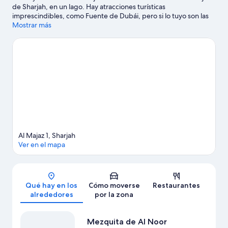
de Sharjah, en un lago. Hay atracciones turísticas
imprescindibles, como Fuente de Dubái, pero si lo tuyo son las
compras, tampoco te puedes perder Centro comercial de Dubái
Mostrar más
y Centro comercial City Centre Deira. ¿Viajas con niños? Si es así,
puedes llevarlos a Isla Al Noor o a Al Jazeera Park (parque).
Dedica algo de tiempo a descubrir cuáles son las actividades de
la zona, entre las que se incluye los safaris.
Ver guía de viaje de
Sharjah
Al Majaz 1, Sharjah
Ver en el mapa
Mapa
Qué hay en los
Cómo moverse
Restaurantes
alrededores
por la zona
Mezquita de Al Noor