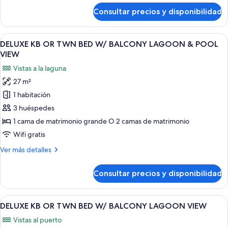
W/
de
Consultar precios y disponibilidad
BALCONY
SUPERIOR
KB
CITY
OR
Abrir
Habitación de hotel con dos camas, un 
VIEW
8
TWN
DELUXE KB OR TWN BED W/ BALCONY LAGOON & POOL
todas
BED
VIEW
W/
las
Vistas a la laguna
BALCONY
fotos
CITY
27 m²
de
VIEW
1 habitación
DELUXE
KB
3 huéspedes
OR
1 cama de matrimonio grande O 2 camas de matrimonio
TWN
Wifi gratis
BED
Más
Ver más detalles
W/
detalles
BALCONY
de
Consultar precios y disponibilidad
DELUXE
LAGOON
KB
&
OR
Abrir
Habitación de hotel con dos camas, un
POOL
9
TWN
DELUXE KB OR TWN BED W/ BALCONY LAGOON VIEW
todas
VIEW
BED
Vistas al puerto
W/
las