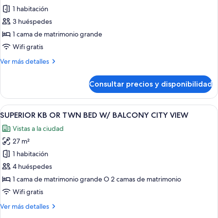
VIEW
de
1 habitación
PREMIUM
3 huéspedes
JUNIOR
1 cama de matrimonio grande
SUITE
Wifi gratis
KB
Más
Ver más detalles
W/
detalles
BALCONY
de
Consultar precios y disponibilidad
PREMIUM
JUNIOR
SUITE
Abrir
Habitación de hotel con dos camas, un
10
KB
SUPERIOR KB OR TWN BED W/ BALCONY CITY VIEW
todas
W/
Vistas a la ciudad
BALCONY
las
27 m²
fotos
de
1 habitación
SUPERIOR
4 huéspedes
KB
1 cama de matrimonio grande O 2 camas de matrimonio
OR
Wifi gratis
TWN
Más
Ver más detalles
BED
detalles