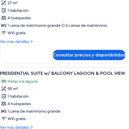
BALCONY
27 m²
fotos
LAGOON
de
1 habitación
&
DELUXE
POOL
4 huéspedes
VIEW
KB
1 cama de matrimonio grande O 2 camas de matrimonio
OR
Wifi gratis
TWN
Más
Ver más detalles
BED
detalles
W/
de
Consultar precios y disponibilidad
BALCONY
DELUXE
KB
LAGOON
OR
Abrir
Una habitación de hotel moderna con u
VIEW
17
TWN
PRESIDENTIAL SUITE w/ BALCONY LAGOON & POOL VIEW
todas
BED
Vistas a la laguna
W/
las
BALCONY
95 m²
fotos
LAGOON
de
1 habitación
VIEW
PRESIDENTIAL
4 huéspedes
SUITE
1 cama de matrimonio grande
w/
Wifi gratis
BALCONY
Más
Ver más detalles