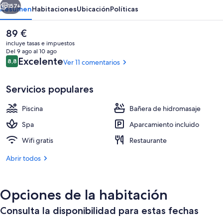
157+
Resumen
Habitaciones
Ubicación
Políticas
El
89 €
precio
incluye tasas e impuestos
actual
Del 9 ago al 10 ago
es
Comentarios
Excelente
8,8
Ver 11 comentarios
8,8 de 10
de
89 €
Servicios populares
Piscina
Bañera de hidromasaje
Tobogán acuático
Spa
Aparcamiento incluido
Wifi gratis
Restaurante
Abrir todos
Opciones de la habitación
Consulta la disponibilidad para estas fechas