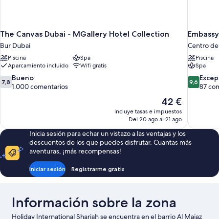
The Canvas Dubai - MGallery Hotel Collection
Embassy 
Bur Dubai
Centro de
Piscina
Spa
Piscina
Aparcamiento incluido
Wifi gratis
Spa
7.8
9.6
Bueno
Excep
7,8
9,6
sobre
sobre
1.000 comentarios
87 co
10,
10,
El
42 €
Bueno,
Excepcion
precio
incluye tasas e impuestos
1.000 comentarios
87 coment
actual
Del 20 ago al 21 ago
es
Inicia sesión para echar un vistazo a las ventajas y los
de
descuentos de los que puedes disfrutar. Cuantas más
42 €
aventuras, ¡más recompensas!
Iniciar sesión
Registrarme gratis
Información sobre la zona
Holiday International Sharjah se encuentra en el barrio Al Majaz