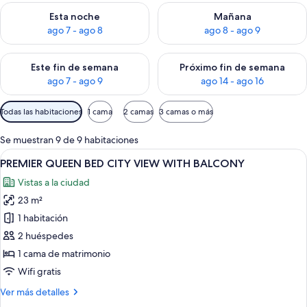
Consulta la disponibilidad para esta noche, ago 7 - ago 8
Consulta la disponibilidad pa
Esta noche
Mañana
ago 7 - ago 8
ago 8 - ago 9
Consulta la disponibilidad para este fin de semana, ago 7 - ag
Consulta la disponibilidad par
Este fin de semana
Próximo fin de semana
ago 7 - ago 9
ago 14 - ago 16
Filtros
Todas las habitaciones
1 cama
2 camas
3 camas o más
disponibles
para
Se muestran 9 de 9 habitaciones
las
Abrir
Una habitación de hotel moderna con u
8
PREMIER QUEEN BED CITY VIEW WITH BALCONY
habitaciones
todas
Vistas a la ciudad
las
23 m²
fotos
de
1 habitación
PREMIER
2 huéspedes
QUEEN
1 cama de matrimonio
BED
Wifi gratis
CITY
Más
Ver más detalles
VIEW
detalles