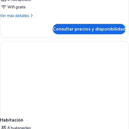
Wifi gratis
Más
Ver más detalles
detalles
de
Consultar precios y disponibilidad
Habitación
Habitación
8 huéspedes