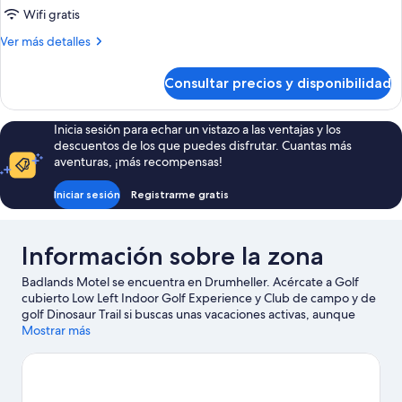
Wifi gratis
Más
Ver más detalles
detalles
de
Consultar precios y disponibilidad
Habitación
Inicia sesión para echar un vistazo a las ventajas y los
descuentos de los que puedes disfrutar. Cuantas más
aventuras, ¡más recompensas!
Iniciar sesión
Registrarme gratis
Información sobre la zona
Badlands Motel se encuentra en Drumheller. Acércate a Golf
cubierto Low Left Indoor Golf Experience y Club de campo y de
golf Dinosaur Trail si buscas unas vacaciones activas, aunque
para apreciar la belleza natural de la región lo mejor es visitar
Mostrar más
Drumheller Hoodoos o Parque provincial Midland. The Fossil
Shop Inc y Centro de interpretación de dinosaurios Fossil World
también merecen la pena.
Ver guía de viaje de Drumheller