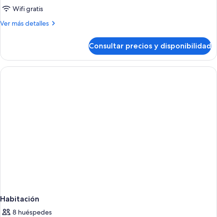
Wifi gratis
Más
Ver más detalles
detalles
de
Consultar precios y disponibilidad
Habitación
Habitación
8 huéspedes