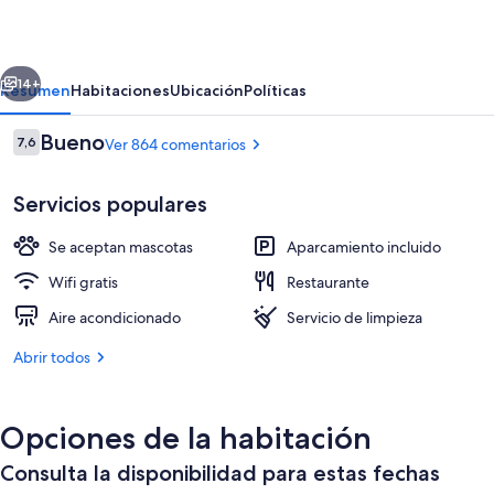
erior
Siguiente
14+
Resumen
Habitaciones
Ubicación
Políticas
Comentarios
Bueno
7,6
Ver 864 comentarios
7,6 de 10
Servicios populares
Se aceptan mascotas
Aparcamiento incluido
Wifi gratis
Restaurante
Aire acondicionado
Servicio de limpieza
Escritorio, wifi gratis, ropa de cama
Abrir todos
Opciones de la habitación
Consulta la disponibilidad para estas fechas