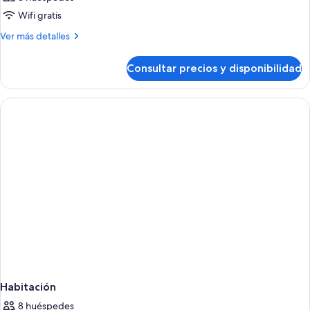
Wifi gratis
Más
Ver más detalles
detalles
de
Consultar precios y disponibilidad
Habitación
Habitación
8 huéspedes