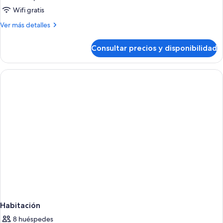
Wifi gratis
Más
Ver más detalles
detalles
de
Consultar precios y disponibilidad
Habitación
Habitación
8 huéspedes