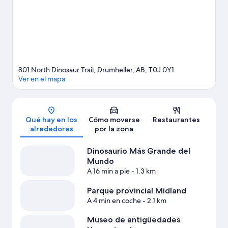
Ver más moteles en Drumheller
801 North Dinosaur Trail, Drumheller, AB, T0J 0Y1
Ver en el mapa
Mapa
Qué hay en los
Cómo moverse
Restaurantes
alrededores
por la zona
Dinosaurio Más Grande del
Mundo
A 16 min a pie
- 1.3 km
Parque provincial Midland
A 4 min en coche
- 2.1 km
Museo de antigüedades