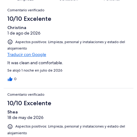
10
una
de
de
con
Comentarios
-
puntuación
864
8
Comentario verificado
una
Excelente
de
con
-
puntuación
10/10 Excelente
6
una
Bueno
de
-
puntuación
Christina
4
Normal
1 de ago de 2026
de
-
2
Aspectos positivos: Limpieza, personal y instalaciones y estado del
Mediocre
-
alojamiento
Horrible
Traducir con Google
It was clean and comfortable.
Se alojó 1 noche en julio de 2026
0
Comentario verificado
10/10 Excelente
Shea
18 de may de 2026
Aspectos positivos: Limpieza, personal y instalaciones y estado del
alojamiento