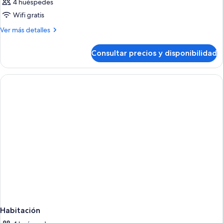
4 huéspedes
Wifi gratis
Más
Ver más detalles
detalles
de
Consultar precios y disponibilidad
Habitación
Habitación