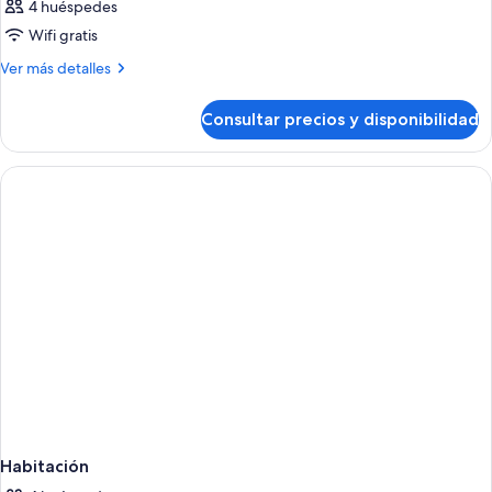
4 huéspedes
Wifi gratis
Más
Ver más detalles
detalles
de
Consultar precios y disponibilidad
Habitación
Habitación