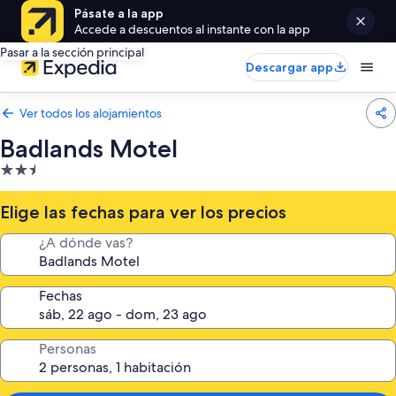
Pásate a la app
Accede a descuentos al instante con la app
Pasar a la sección principal
Descargar app
Ver todos los alojamientos
Badlands Motel
Alojamiento
de
2.5 estrellas
Elige las fechas para ver los precios
¿A dónde vas?
Fechas
Personas