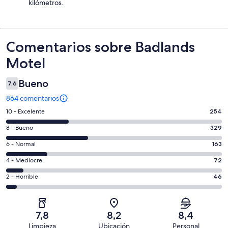
kilómetros.
Comentarios
Comentarios sobre Badlands
Motel
Bueno
7,6
864 comentarios
254
10 - Excelente
254
comentarios
329
8 - Bueno
329
de
comentarios
un
163
6 - Normal
163
de
total
comentarios
un
72
4 - Mediocre
72
de
de
total
comentarios
864
un
46
2 - Horrible
46
de
de
con
total
comentarios
864
un
una
de
de
con
total
puntuación
864
un
una
de
7,8
8,2
8,4
de
con
total
puntuación
864
Limpieza
Ubicación
Personal