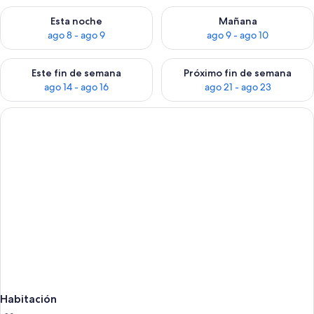
Consulta la disponibilidad para esta noche, ago 8 - ago 9
Consulta la disponibilidad pa
Esta noche
Mañana
ago 8 - ago 9
ago 9 - ago 10
Consulta la disponibilidad para este fin de semana, ago 14 - a
Consulta la disponibilidad par
Este fin de semana
Próximo fin de semana
ago 14 - ago 16
ago 21 - ago 23
Habitación