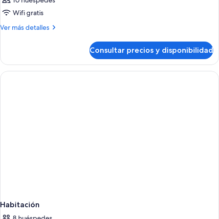
10 huéspedes
Wifi gratis
Más
Ver más detalles
detalles
de
Consultar precios y disponibilidad
Habitación
Habitación
8 huéspedes