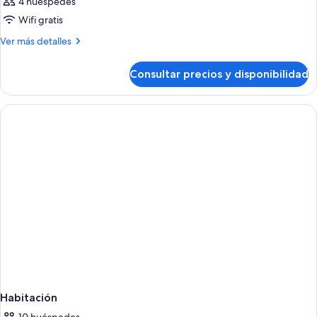
4 huéspedes
Wifi gratis
Más
Ver más detalles
detalles
de
Consultar precios y disponibilidad
Habitación
Habitación