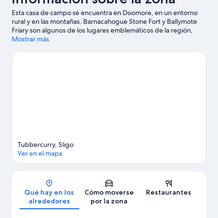
Esta casa de campo se encuentra en Doomore, en un entorno
rural y en las montañas. Barnacahogue Stone Fort y Ballymote
Friary son algunos de los lugares emblemáticos de la región,
cuya belleza natural puedes admirar en Cloonakillina Lough y
Mostrar más
Lago Talt. Gillighans World y Achonry Boulder Burial también
merecen la pena. Tendrás la oportunidad de disfrutar del agua
realizando actividades como surf o bodyboard o pesca, pero
también podrás vivir grandes aventuras practicando las rutas a
pie o en bicicleta o la equitación en las inmediaciones.
Ver guía
de viaje de Doomore
Ver más casas de campo en Doomore
Tubbercurry, Sligo
Ver en el mapa
Mapa
Qué hay en los
Cómo moverse
Restaurantes
alrededores
por la zona