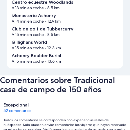
Centro ecuestre Woodlands
A 13 min en coche
- 8.5 km
Monasterio Achonry
A 14 min en coche
- 12.9 km
Club de golf de Tubbercurry
A 15 min en coche
- 8.5 km
Gillighans World
A 15 min en coche
- 12.3 km
Achonry Boulder Burial
A 15 min en coche
- 13.6 km
Comentarios sobre Tradicional
casa de campo de 150 años
Comentarios
Excepcional
52 comentarios
Todos los comentarios se corresponden con experiencias reales de
huéspedes. Solo pueden enviar comentarios los viajeros que hayan reservado
su estancia con nosotros. Verificamos los comentarios de acuerdo con nuestra