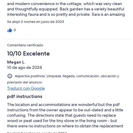
and modern convenience in the cottage, which was very clean
and thoughtfully equipped. Back garden has a variety beautiful
interesting fauna and is so pretty and private. Sara is an amazing
host--clear directions and instructions as well as great
Se alojó 3 noches en junio de 2023
recommendations for local restaurants, sights, and music. Sara
also went above and beyond to arrange the return of a bag we
0
left behind. If you are looking for a quiet, restful space in a
beautiful part of Ireland, stay at this cottage--you will love it!
Comentario verificado
10/10 Excelente
Megan L.
10 de ago de 2024
Aspectos positivos: Limpieza, llegada, comunicación, ubicación y
precisión del anuncio
Traducir con Google
pdf instructions
The location and accommodations are wonderful but the pdf
instructions from the owner appear to be out-dated and a little
confusing. The directions state that guests need to replace
wood or peat used for the tiny stove in the living room - but
there were no instructions on where to obtain the replacement
fuel. It also seemed unreasonable to ask guests to take their