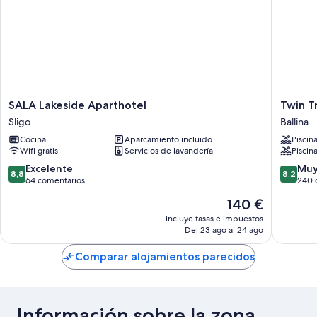
SALA
Twin
SALA Lakeside Aparthotel
Twin T
Lakeside
Trees
Sligo
Ballina
Aparthotel
Hotel
Cocina
Aparcamiento incluido
Piscin
Sligo
&
Wifi gratis
Servicios de lavandería
Piscina
Brusna
Falls
8.8
8.2
Excelente
Muy
8,8
8,2
Leisure
sobre
sobre
64 comentarios
240 
Ballina
10,
10,
El
140 €
Excelente,
Muy
precio
64 comentarios
bueno,
incluye tasas e impuestos
actual
Del 23 ago al 24 ago
240 com
es
de
Comparar alojamientos parecidos
140 €
Información sobre la zona