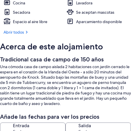
Cocina
Lavadora
Secadora
Se aceptan mascotas
Espacio al aire libre
Aparcamiento disponible
Abrir todos
Acerca de este alojamiento
Tradicional casa de campo de 150 años
Una cómoda casa de campo aislada 2 habitaciones con jardín cerrado le
espera en el corazón de la Irlanda del Oeste - a sólo 20 minutos del
aeropuerto de Knock. Situado bajo las montañas de buey y una unidad
de 5 min de Tubbercurry, se encuentra un agujero de perno tranquila
con 2 dormitorios (1 cama doble y 1 litera y 1 + 1 cama de invitados). El
salón tiene un lugar tradicional de piedra de fuego y hay una cocina muy
grande totalmente amueblado que lleva en el jardín. Hay un pequeño
cuarto de baño y aseo y lavadero.
La ubicación es perfecta para un descanso y es de fácil acceso del río
Moy para la pesca, Ballina, playas surfistas de Easkey y Inishcrone. La
Añade las fechas para ver los precios
forma salvaje del Atlántico está en la puerta, que es perfecto para los
ciclistas. Está a 20 minutos en coche a la ciudad de Sligo, que tiene un
Entrada
Salida
teatro, el cine y los sitios de interés histórico. ¡Más allá de eso, estás en el