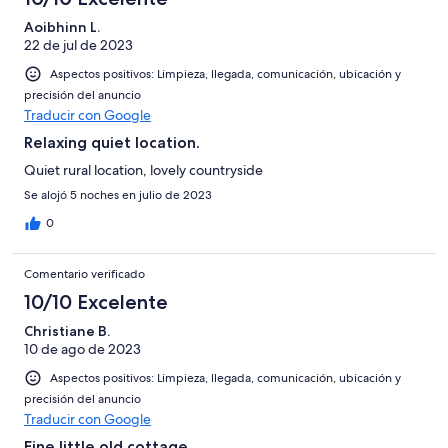
Mediocre
-
Aoibhinn L.
Horrible
22 de jul de 2023
Aspectos positivos: Limpieza, llegada, comunicación, ubicación y
precisión del anuncio
Traducir con Google
Relaxing quiet location.
Quiet rural location, lovely countryside
Se alojó 5 noches en julio de 2023
0
Comentario verificado
10/10 Excelente
Christiane B.
10 de ago de 2023
Aspectos positivos: Limpieza, llegada, comunicación, ubicación y
precisión del anuncio
Traducir con Google
Fine little old cottage