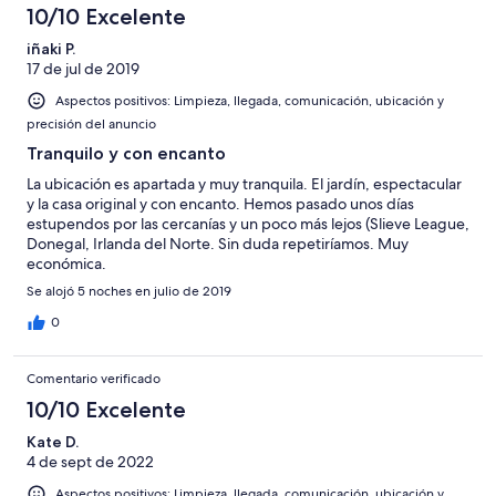
and if a longer stay and more suitable garden furniture would
10/10 Excelente
be better ( chairs a little to low, but this is my personal
iñaki P.
preference). On balance we did enjoy the cottage it just needs
17 de jul de 2019
a bit of TLC to the front and back and yes I would recommend it
to others if you wish to stay in a ‘get a way from it all’ area. Lovely
Aspectos positivos: Limpieza, llegada, comunicación, ubicación y
and peaceful and some nice views to the back. Good value for
precisión del anuncio
money.
Tranquilo y con encanto
La ubicación es apartada y muy tranquila. El jardín, espectacular
y la casa original y con encanto. Hemos pasado unos días
estupendos por las cercanías y un poco más lejos (Slieve League,
Donegal, Irlanda del Norte. Sin duda repetiríamos. Muy
económica.
Se alojó 5 noches en julio de 2019
0
Comentario verificado
10/10 Excelente
Kate D.
4 de sept de 2022
Aspectos positivos: Limpieza, llegada, comunicación, ubicación y