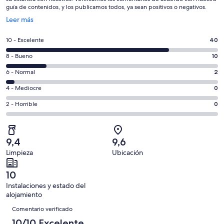
guía de contenidos, y los publicamos todos, ya sean positivos o negativos.
Se
Leer más
abre
en
40
10 - Excelente
40
una
comentarios
ventana
10
8 - Bueno
10
de
nueva
comentarios
un
2
6 - Normal
2
de
total
comentarios
un
0
4 - Mediocre
0
de
de
total
comentarios
52
un
0
2 - Horrible
0
de
de
con
total
comentarios
52
un
una
de
de
con
total
puntuación
52
un
una
de
9,4
9,6
de
con
total
puntuación
52
Limpieza
Ubicación
10
una
de
de
con
-
puntuación
52
8
una
10
Excelente
de
con
-
puntuación
Instalaciones y estado del
6
una
Bueno
de
alojamiento
-
puntuación
Comentarios
4
Normal
de
Comentario verificado
-
2
10/10 Excelente