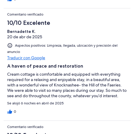
Comentario verificado
10/10 Excelente
Bernadette K.
20 de abr de 2025
Aspectos positivos: Limpieza, llegada, ubicación y precisión del
anuncio
Traducir con Google
A haven of peace and restoration
Cream cottage is comfortable and equipped with everything
required for a relaxing and enjoyable stay, in a beautiful area,
with a wonderful view of Knocknashee- the Hill of the Faeries.
We were able to visit so many places during our stay. So much to
see and do throughout the county, whatever you’d interest.
Returning to the cottage each evening was lovely, sara was very
Se alojó 6 noches en abril de 2025
responsive to any queries before and during our stay.
0
Comentario verificado