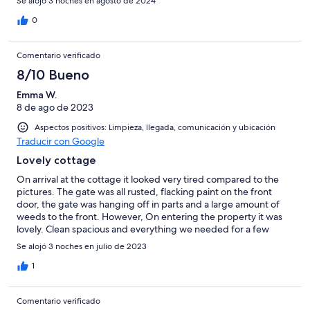
Se alojó 3 noches en agosto de 2024
garbage away with them (not just place in a bin outside, but
take it away from the premises), and to check the electric meter
0
upon arrival and departure so as to pay for the electricity used.
Those sorts of services should just be included in the overall
Comentario verificado
price of the stay in my opinion. Despite those slight confusions,
we enjoyed our stay in the cottage and found the wildlife (birds
8/10 Bueno
and a fox) enchanting. The nights were extremely peaceful and
Emma W.
the surroundings picturesque!
8 de ago de 2023
Aspectos positivos: Limpieza, llegada, comunicación y ubicación
Traducir con Google
Lovely cottage
On arrival at the cottage it looked very tired compared to the
pictures. The gate was all rusted, flacking paint on the front
door, the gate was hanging off in parts and a large amount of
weeds to the front. However, On entering the property it was
lovely. Clean spacious and everything we needed for a few
days. Kitchen well equipped and a good shower. The bedrooms
Se alojó 3 noches en julio de 2023
a great size and ideal for a larger family too. Bed comfortable.
The back garden really needed to be tended to as the weed
1
theme continued to the back and an over grown garden. Whilst
this was not a problem for us as we spent little time at the
Comentario verificado
property, it could be for others especially if a family with kids