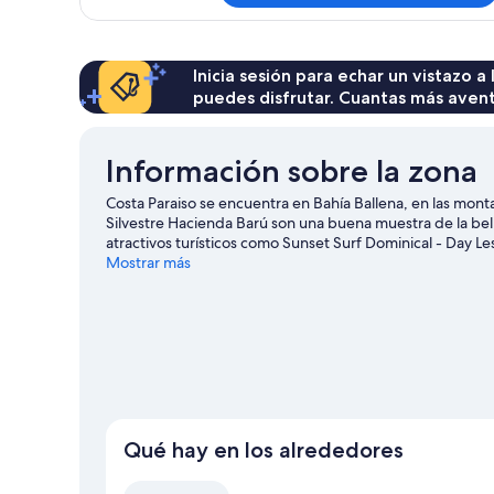
o
familiar
2
con
individuales,
1
cama
Inicia sesión para echar un vistazo a
2
doble
puedes disfrutar. Cuantas más aven
camas
o
de
2
matrimonio
individuales,
Información sobre la zona
2
camas
Costa Paraiso se encuentra en Bahía Ballena, en las monta
de
Silvestre Hacienda Barú son una buena muestra de la bel
matrimonio
atractivos turísticos como Sunset Surf Dominical - Day L
salvaje de Alturas y Parque Reptilandia también merecen
Mostrar más
mano de actividades como el ecoturismo, el lanzamiento en 
Bahía Ballena
Qué hay en los alrededores