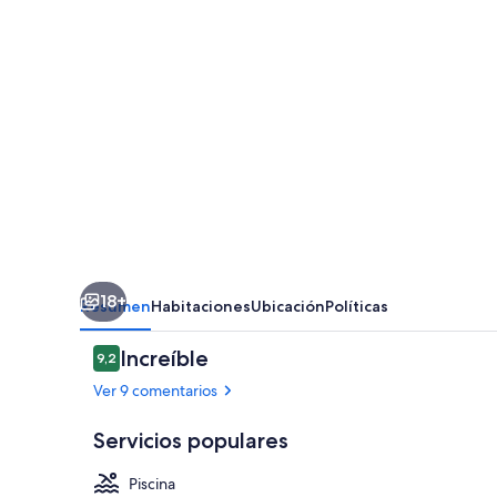
18+
Resumen
Habitaciones
Ubicación
Políticas
Comentarios
Increíble
9,2
9,2 de 10
Ver 9 comentarios
Servicios populares
Piscina