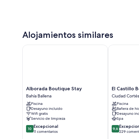
Alojamientos similares
Alborada Boutique Stay
El Castillo Bo
Alborada
El
Alborada Boutique Stay
El Castillo
Boutique
Castillo
Bahía Ballena
Ciudad Corté
Stay
Boutique
Piscina
Piscina
Bahía
Luxury
Desayuno incluido
Bañera de hi
Ballena
Hotel
Wifi gratis
Desayuno inc
Ciudad
Servicio de limpieza
Spa
Cortés
10.0
9.6
Excepcional
Excepcio
10
9,6
sobre
sobre
11 comentarios
229 coment
10,
10,