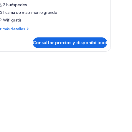
2 huéspedes
abitación
ndividual
1 cama de matrimonio grande
omántica,
Wifi gratis
ás
r más detalles
ama
talles
e
Consultar precios y disponibilidad
bitación
atrimonio
dividual
rande,
mántica,
, wifi gratis y decoración individual
 2 individuales, 2 camas de matrimonio | Caja fuerte, camas supletorias, wifi 
stas
ma
ar
trimonio
ande,
tas
r