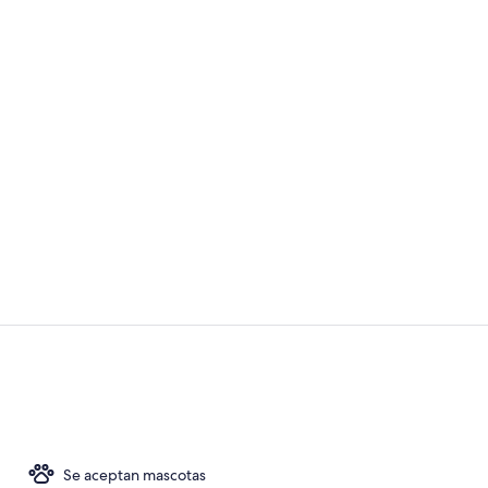
Restaurante a
Ubicación cer
Se aceptan mascotas