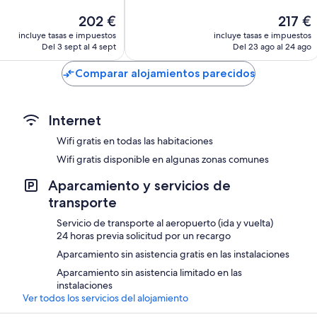
Impresionante,
El
El
202 €
217 €
ios
188 comentarios
precio
precio
incluye tasas e impuestos
incluye tasas e impuestos
actual
actual
Del 3 sept al 4 sept
Del 23 ago al 24 ago
es
es
de
de
Comparar alojamientos parecidos
202 €
217 €
Internet
Wifi gratis en todas las habitaciones
Wifi gratis disponible en algunas zonas comunes
Aparcamiento y servicios de
transporte
Servicio de transporte al aeropuerto (ida y vuelta)
24 horas previa solicitud por un recargo
Aparcamiento sin asistencia gratis en las instalaciones
Aparcamiento sin asistencia limitado en las
instalaciones
Ver todos los servicios del alojamiento