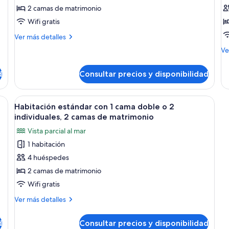
2 camas de matrimonio
Habitación
H
estándar
i
Wifi gratis
con
r
Más
Ver más detalles
1
1
detalles
M
Ve
de
cama
c
de
Habitación
doble
d
de
estándar
d
Consultar precios y disponibilidad
Ha
o
m
con
in
2
1
g
ro
doble o 2 individuales, 2 camas de matrimonio | Caja fuerte, camas supletorias
Abrir
Habitación estándar con 1 cama doble o
cama
individuales,
vi
1
1
Habitación estándar con 1 cama doble o 2
doble
todas
ca
2
al
individuales, 2 camas de matrimonio
o
las
de
camas
m
2
Vista parcial al mar
ma
fotos
individuales,
de
gr
1 habitación
2
de
matrimonio,
vis
camas
4 huéspedes
Habitación
al
vistas
de
ma
estándar
2 camas de matrimonio
al
matrimonio,
con
vistas
Wifi gratis
patio
al
1
Más
Ver más detalles
patio
cama
detalles
doble
de
d
Consultar precios y disponibilidad
Habitación