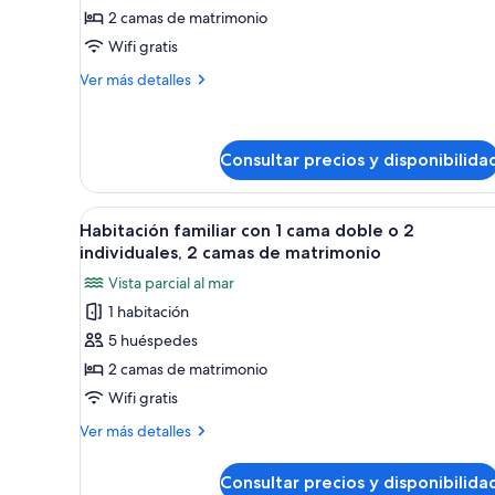
2 camas de matrimonio
Habitación
familiar
Wifi gratis
con
Más
Ver más detalles
1
detalles
de
cama
Habitación
doble
familiar
Consultar precios y disponibilida
o
con
2
1
Abrir
Habitación familiar con 1 cama 
cama
individuales,
1
Habitación familiar con 1 cama doble o 2
doble
todas
2
individuales, 2 camas de matrimonio
o
las
camas
2
Vista parcial al mar
fotos
individuales,
de
1 habitación
2
de
matrimonio
camas
5 huéspedes
Habitación
de
familiar
2 camas de matrimonio
matrimonio
con
Wifi gratis
1
Más
Ver más detalles
cama
detalles
doble
de
Consultar precios y disponibilida
Habitación