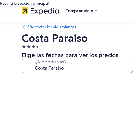
Pasar a la sección principal
Comprar viaje
Ver todos los alojamientos
Costa Paraiso
Alojamiento
de
Elige las fechas para ver los precios
3.5 estrellas
¿A dónde vas?
Galería
de
imágenes
de
Costa
Paraiso