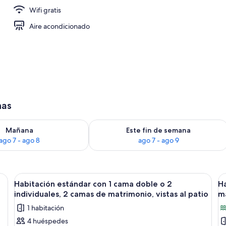
Wifi gratis
io
Aire acondicionado
has
ago 7
isponibilidad para mañana, ago 7 - ago 8
Consulta la disponibilidad para este 
Mañana
Este fin de semana
ago 7 - ago 8
ago 7 - ago 9
doble o 2 individuales, 2 camas de matrimonio | Caja fuerte, camas supletorias
Abrir
Habitación estándar con 1 cama doble o 
A
1
Habitación estándar con 1 cama doble o 2
Ha
todas
t
individuales, 2 camas de matrimonio, vistas al patio
ma
las
la
1 habitación
fotos
f
4 huéspedes
de
d