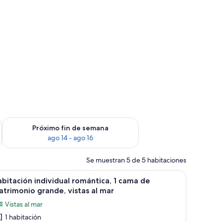
fin de semana, ago 7 - ago 9
Consulta la disponibilidad para el próximo fin de semana, ago
Próximo fin de semana
ago 14 - ago 16
Se muestran 5 de 5 habitaciones
, wifi gratis y decoración individual
2 individuales, 2 camas de matrimonio, vistas al patio | Caja fuerte, camas su
brir
Habitación individual romántica, 1 cama de mat
1
bitación individual romántica, 1 cama de
odas
trimonio grande, vistas al mar
s
Vistas al mar
otos
1 habitación
e