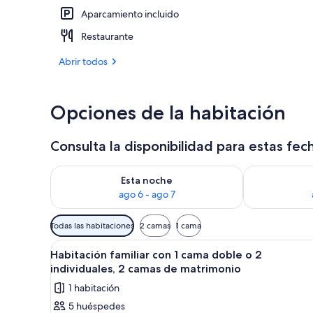
Aparcamiento incluido
Terraza o pat
Restaurante
Abrir todos
Opciones de la habitación
Consulta la disponibilidad para estas fec
Consulta la disponibilidad para esta noche, ago 6 - 
Consulta la d
Esta noche
ago 6 - ago 7
Filtros
Todas las habitaciones
2 camas
1 cama
disponibles
Abrir
Habitación familiar con 1 cama 
para
1
Habitación familiar con 1 cama doble o 2
todas
las
individuales, 2 camas de matrimonio
las
habitaciones
1 habitación
fotos
5 huéspedes
de