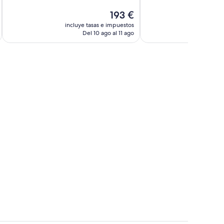
Excepcional,
10,
El
193 €
103 comentarios
Excepcional,
precio
230 comentarios
incluye tasas e impuestos
incluye
actual
Del 10 ago al 11 ago
D
es
de
193 €