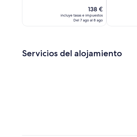
Excepcional,
Excepcional,
El
138 €
11 comentarios
229 comentar
precio
incluye tasas e impuestos
actual
Del 7 ago al 8 ago
es
de
138 €
Servicios del alojamiento