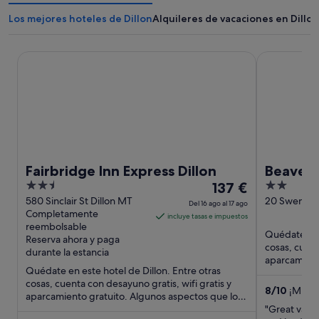
Los mejores hoteles de Dillon
Alquileres de vacaciones en Dillon
Fairbridge Inn Express Dillon
Beaverhead 
Fairbridge Inn Express Dillon
Beaverh
2.5
El
2
137 €
out
precio
out
580 Sinclair St Dillon MT
20 Swenson
Del 16 ago al 17 ago
Completamente
of
es
of
incluye tasas e impuestos
reembolsable
5
de
5
Quédate en e
Reserva ahora y paga
137 €
cosas, cuent
durante la estancia
por
aparcamient
Quédate en este hotel de Dillon. Entre otras
huéspedes d
noche
cosas, cuenta con desayuno gratis, wifi gratis y
del
8
/
10
¡Muy b
aparcamiento gratuito. Algunos aspectos que los
16
huéspedes destacan ...
"Great value