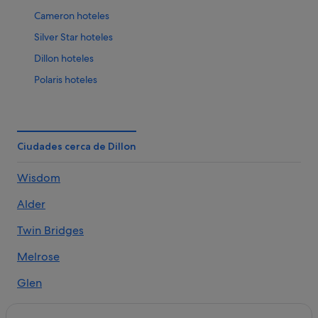
Cameron hoteles
Silver Star hoteles
Dillon hoteles
Polaris hoteles
Wisdom hoteles
Rocker hoteles
Monida hoteles
Ciudades cerca de Dillon
Alder hoteles
Wisdom
Whitehall hoteles
Alder
Wise River hoteles
Grant hoteles
Twin Bridges
Butte hoteles
Melrose
Mcallister hoteles
Glen
Fairmont hoteles
Pony hoteles