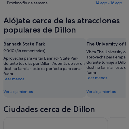
Dillon
precios
Comprueba
Próximo fin de semana
14 ago - 16 ago
para
en
los
esta
Dillon
precios
Alójate cerca de las atracciones
noche,
para
en
8
mañana
Dillon
populares de Dillon
ago
por
para
-
la
el
Bannack State Park
The University of 
9
noche,
próximo
ago
9.0/10 (56 comentarios)
9
fin
Visita The University o
ago
de
aprovecha para empapa
Aprovecha para visitar Bannack State Park
durante tu viaje a Dillo
-
semana,
durante tus días por Dillon. Además de ser un
destino familiar, este e
destino familiar, este es perfecto para cenar
10
14
fuera.
fuera.
ago
ago
Leer menos
Leer menos
-
16
Ver alojamientos
Ver alojamientos
ago
Ciudades cerca de Dillon