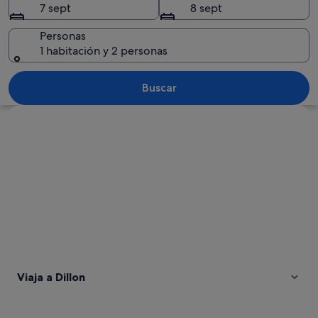
7 sept
8 sept
Personas
1 habitación y 2 personas
Un río serpentea por un valle con mon
Buscar
Ver mapa
Viaja a Dillon