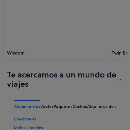
Wisdom
Twin Bri
Te acercamos a un mundo de
viajes
Alojamientos
Vuelos
Paquetes
Coches
Alquileres de vacaci
Lima hoteles
Melrose hoteles