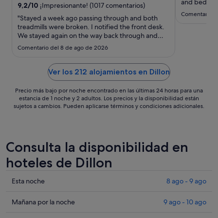
ago
and bed was
9,2
/
10
¡Impresionante! (1017 comentarios)
al
Comentario d
"Stayed a week ago passing through and both
17
treadmills were broken. I notified the front desk.
ago
We stayed again on the way back through and
both treadmills were still broken. I asked in the
Comentario del 8 de ago de 2026
morning for late check out as the parking lot
barely had any cars in it and they said no. You
can’t tell me there ..."
Ver los 212 alojamientos en Dillon
Precio más bajo por noche encontrado en las últimas 24 horas para una
estancia de 1 noche y 2 adultos. Los precios y la disponibilidad están
sujetos a cambios. Pueden aplicarse términos y condiciones adicionales.
Consulta la disponibilidad en
hoteles de Dillon
Comprueba
Esta noche
8 ago - 9 ago
los
precios
Comprueba
Mañana por la noche
9 ago - 10 ago
en
los