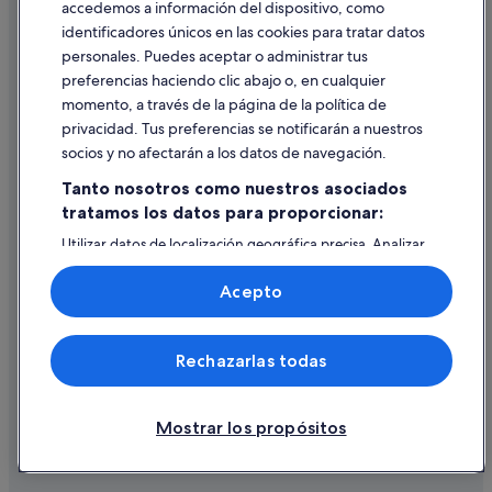
accedemos a información del dispositivo, como
identificadores únicos en las cookies para tratar datos
Ayuda
personales. Puedes aceptar o administrar tus
Ayuda
preferencias haciendo clic abajo o, en cualquier
momento, a través de la página de la política de
Cancelar un vuelo
privacidad. Tus preferencias se notificarán a nuestros
Cancelar una reserva de hotel o de un alquiler vacacional
socios y no afectarán a los datos de navegación.
Plazos de reembolso
Tanto nosotros como nuestros asociados
tratamos los datos para proporcionar:
Utilizar un cupón de Expedia
Utilizar datos de localización geográfica precisa. Analizar
Documentos para viajes internacionales
activamente las características del dispositivo para su
identificación. Almacenar la información en un dispositivo
Acepto
y/o acceder a ella. Publicidad y contenido personalizados,
medición de publicidad y contenido, investigación de
audiencia y desarrollo de servicios.
© 2026 Expedia, Inc., una empresa de Expedia Group. Todos los
Rechazarlas todas
Lista de asociados (proveedores)
derechos reservados. Expedia y el logotipo de Expedia son marcas
comerciales o marcas comerciales registradas de Expedia, Inc.
Vacationspot, S.L., Agencia de Viajes, I-AV-0000631.3.
Mostrar los propósitos