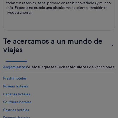
todas tus reservas, ser el primero en recibir novedades y mucho
más. Expedia no es solo una plataforma excelente: también te
ayuda a ahorrar.
Te acercamos a un mundo de
viajes
Alojamientos
Vuelos
Paquetes
Coches
Alquileres de vacaciones
O
Praslin hoteles
Roseau hoteles
Canaries hoteles
Soufrière hoteles
Castries hoteles
Dennery hoteles