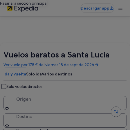
Pasar a la sección principal
Descargar app
Vuelos baratos a Santa Lucía
Se
Ver vuelo por 178 € del viernes 18 de sept de 2026
abre
Ida y vuelta
Solo ida
Varios destinos
en
una
ventana
Solo vuelos directos
nueva
Origen
Destino