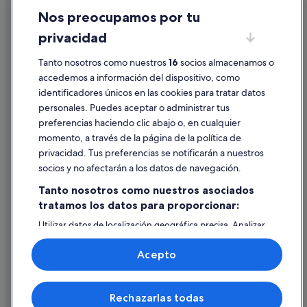
Nos preocupamos por tu
Condiciones de uso
privacidad
Información legal/contacto
Tanto nosotros como nuestros
16
socios almacenamos o
Pautas sobre el contenido y cómo denunciar contenido
accedemos a información del dispositivo, como
identificadores únicos en las cookies para tratar datos
Ayuda
personales. Puedes aceptar o administrar tus
Ayuda
preferencias haciendo clic abajo o, en cualquier
momento, a través de la página de la política de
Cancelar un vuelo
privacidad. Tus preferencias se notificarán a nuestros
Cancelar una reserva de hotel o de un alquiler vacacional
socios y no afectarán a los datos de navegación.
Plazos de reembolso
Tanto nosotros como nuestros asociados
tratamos los datos para proporcionar:
Utilizar un cupón de Expedia
Utilizar datos de localización geográfica precisa. Analizar
Documentos para viajes internacionales
activamente las características del dispositivo para su
identificación. Almacenar la información en un dispositivo
Acepto
y/o acceder a ella. Publicidad y contenido personalizados,
medición de publicidad y contenido, investigación de
audiencia y desarrollo de servicios.
© 2026 Expedia, Inc., una empresa de Expedia Group. Todos los
Rechazarlas todas
Lista de asociados (proveedores)
derechos reservados. Expedia y el logotipo de Expedia son marcas