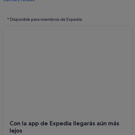
Deruisseaux hoteles
Dauphin hoteles
* Disponible para miembros de Expedia.
Anse La Raye hoteles
Marigot Bay hoteles
Cabañas en Praslin
Babonneau hoteles
Vieux Fort hoteles
Micoud hoteles
Dugard hoteles
Gros Islet hoteles
Eau Piquant hoteles
Con la app de Expedia llegarás aún más
lejos