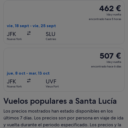
Seleccionar vuelo de Caribbean Airlines, con salida el vie, 1
462 €
462 €
Ida
Ida y vuelta
y
encontrado hace 5 horas
vuelta,
vie, 18 sept - vie, 25 sept
encontrado
JFK
SLU
hace
Nueva York
Castries
5 horas
Seleccionar vuelo de American Airlines, con salida el jue, 8 
507 €
507 €
Ida
Ida y vuelta
y
encontrado hace 6 días
vuelta,
jue, 8 oct - mar, 13 oct
encontrado
JFK
UVF
hace
Nueva York
Vieux Fort
6 días
Vuelos populares a Santa Lucía
Los precios mostrados han estado disponibles en los
últimos 7 días. Los precios son por persona en viaje de ida
y vuelta durante el periodo especificado. Los precios y la