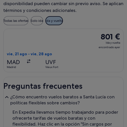
disponibilidad pueden cambiar sin previo aviso. Se aplican
términos y condiciones adicionales.
Todas las ofertas
Solo ida
Ida y vuelta
Seleccionar vuelo de American Airlines, con salida el vie, 21
801 €
801 €
Ida
Ida y vuelta
y
encontrado ayer
vuelta,
vie, 21 ago - vie, 28 ago
encontrado
MAD
UVF
ayer
Madrid
Vieux Fort
Preguntas frecuentes
¿Cómo encuentro vuelos baratos a Santa Lucía con
políticas flexibles sobre cambios?
En Expedia llevamos tiempo trabajando para poder
ofrecerte tarifas de vuelos baratas y con
flexibilidad. Haz clic en la opción "Sin cargos por