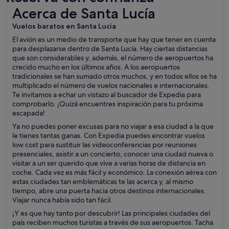
Acerca de Santa Lucía
Acerca de Santa Lucía
Vuelos baratos en Santa Lucía
El avión es un medio de transporte que hay que tener en cuenta
para desplazarse dentro de Santa Lucía. Hay ciertas distancias
que son considerables y, además, el número de aeropuertos ha
crecido mucho en los últimos años. A los aeropuertos
tradicionales se han sumado otros muchos, y en todos ellos se ha
multiplicado el número de vuelos nacionales e internacionales.
Te invitamos a echar un vistazo al buscador de Expedia para
comprobarlo. ¡Quizá encuentres inspiración para tu próxima
escapada!
Ya no puedes poner excusas para no viajar a esa ciudad a la que
le tienes tantas ganas. Con Expedia puedes encontrar vuelos
low cost para sustituir las videoconferencias por reuniones
presenciales, asistir a un concierto, conocer una ciudad nueva o
visitar a un ser querido que vive a varias horas de distancia en
coche. Cada vez es más fácil y económico. La conexión aérea con
estas ciudades tan emblemáticas te las acerca y, al mismo
tiempo, abre una puerta hacia otros destinos internacionales.
Viajar nunca había sido tan fácil.
¡Y es que hay tanto por descubrir! Las principales ciudades del
país reciben muchos turistas a través de sus aeropuertos. Tacha