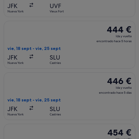
encontrado
JFK
UVF
hace
Nueva York
Vieux Fort
6 días
Seleccionar vuelo de Caribbean Airlines, con salida el vie, 1
444 €
444 €
Ida
Ida y vuelta
y
encontrado hace 5 horas
vuelta,
vie, 18 sept - vie, 25 sept
encontrado
JFK
SLU
hace
Nueva York
Castries
5 horas
Seleccionar vuelo de Caribbean Airlines, con salida el vie, 1
446 €
446 €
Ida
Ida y vuelta
y
encontrado hace 5 días
vuelta,
vie, 18 sept - vie, 25 sept
encontrado
JFK
SLU
hace
Nueva York
Castries
5 días
Seleccionar vuelo de Delta, con salida el vie, 9 oct de Nueva 
454 €
454 €
Ida