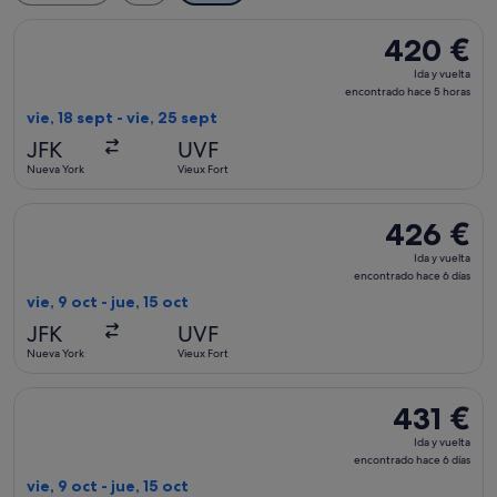
Seleccionar vuelo de JetBlue Airways, con salida el vie, 18 s
420 €
420 €
Ida
Ida y vuelta
y
encontrado hace 5 horas
vuelta,
vie, 18 sept - vie, 25 sept
encontrado
JFK
UVF
hace
Nueva York
Vieux Fort
5 horas
Seleccionar vuelo de JetBlue Airways, con salida el vie, 9 oc
426 €
426 €
Ida
Ida y vuelta
y
encontrado hace 6 días
vuelta,
vie, 9 oct - jue, 15 oct
encontrado
JFK
UVF
hace
Nueva York
Vieux Fort
6 días
Seleccionar vuelo de Delta, con salida el vie, 9 oct de Nueva 
431 €
431 €
Ida
Ida y vuelta
y
encontrado hace 6 días
vuelta,
vie, 9 oct - jue, 15 oct