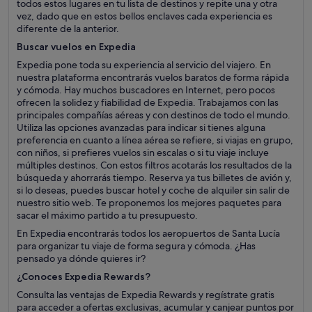
todos estos lugares en tu lista de destinos y repite una y otra
vez, dado que en estos bellos enclaves cada experiencia es
diferente de la anterior.
Buscar vuelos en Expedia
Expedia pone toda su experiencia al servicio del viajero. En
nuestra plataforma encontrarás vuelos baratos de forma rápida
y cómoda. Hay muchos buscadores en Internet, pero pocos
ofrecen la solidez y fiabilidad de Expedia. Trabajamos con las
principales compañías aéreas y con destinos de todo el mundo.
Utiliza las opciones avanzadas para indicar si tienes alguna
preferencia en cuanto a línea aérea se refiere, si viajas en grupo,
con niños, si prefieres vuelos sin escalas o si tu viaje incluye
múltiples destinos. Con estos filtros acotarás los resultados de la
búsqueda y ahorrarás tiempo. Reserva ya tus billetes de avión y,
si lo deseas, puedes buscar hotel y coche de alquiler sin salir de
nuestro sitio web. Te proponemos los mejores paquetes para
sacar el máximo partido a tu presupuesto.
En Expedia encontrarás todos los aeropuertos de Santa Lucía
para organizar tu viaje de forma segura y cómoda. ¿Has
pensado ya dónde quieres ir?
¿Conoces Expedia Rewards?
Consulta las ventajas de Expedia Rewards y regístrate gratis
para acceder a ofertas exclusivas, acumular y canjear puntos por