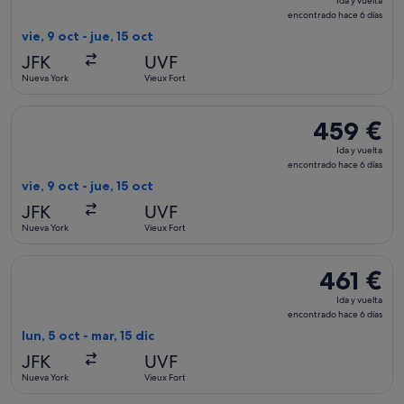
Ida y vuelta
y
encontrado hace 6 días
vuelta,
vie, 9 oct - jue, 15 oct
encontrado
JFK
UVF
hace
Nueva York
Vieux Fort
6 días
Seleccionar vuelo de JetBlue Airways, con salida el vie, 9 oc
459 €
459 €
Ida
Ida y vuelta
y
encontrado hace 6 días
vuelta,
vie, 9 oct - jue, 15 oct
encontrado
JFK
UVF
hace
Nueva York
Vieux Fort
6 días
Seleccionar vuelo de JetBlue Airways, con salida el lun, 5 oc
461 €
461 €
Ida
Ida y vuelta
y
encontrado hace 6 días
vuelta,
lun, 5 oct - mar, 15 dic
encontrado
JFK
UVF
hace
Nueva York
Vieux Fort
6 días