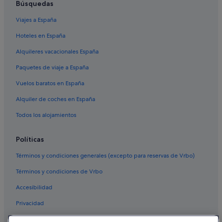
Búsquedas
Viajes a España
Hoteles en España
Alquileres vacacionales España
Paquetes de viaje a España
Vuelos baratos en España
Alquiler de coches en España
Todos los alojamientos
Políticas
Términos y condiciones generales (excepto para reservas de Vrbo)
Términos y condiciones de Vrbo
Accesibilidad
Privacidad
Cookies