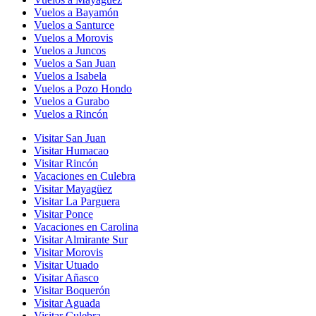
Vuelos a Bayamón
Vuelos a Santurce
Vuelos a Morovis
Vuelos a Juncos
Vuelos a San Juan
Vuelos a Isabela
Vuelos a Pozo Hondo
Vuelos a Gurabo
Vuelos a Rincón
Visitar San Juan
Visitar Humacao
Visitar Rincón
Vacaciones en Culebra
Visitar Mayagüez
Visitar La Parguera
Visitar Ponce
Vacaciones en Carolina
Visitar Almirante Sur
Visitar Morovis
Visitar Utuado
Visitar Añasco
Visitar Boquerón
Visitar Aguada
Visitar Culebra