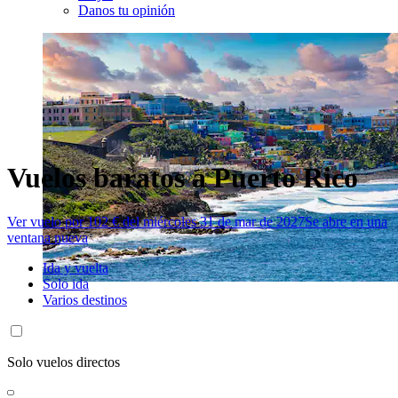
Danos tu opinión
Vuelos baratos a Puerto Rico
Ver vuelo por 102 € del miércoles 31 de mar de 2027
Se abre en una
ventana nueva
Ida y vuelta
Solo ida
Varios destinos
Solo vuelos directos