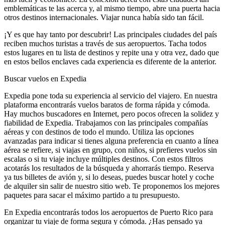
emblemáticas te las acerca y, al mismo tiempo, abre una puerta hacia
otros destinos internacionales. Viajar nunca había sido tan fácil.
¡Y es que hay tanto por descubrir! Las principales ciudades del país
reciben muchos turistas a través de sus aeropuertos. Tacha todos
estos lugares en tu lista de destinos y repite una y otra vez, dado que
en estos bellos enclaves cada experiencia es diferente de la anterior.
Buscar vuelos en Expedia
Expedia pone toda su experiencia al servicio del viajero. En nuestra
plataforma encontrarás vuelos baratos de forma rápida y cómoda.
Hay muchos buscadores en Internet, pero pocos ofrecen la solidez y
fiabilidad de Expedia. Trabajamos con las principales compañías
aéreas y con destinos de todo el mundo. Utiliza las opciones
avanzadas para indicar si tienes alguna preferencia en cuanto a línea
aérea se refiere, si viajas en grupo, con niños, si prefieres vuelos sin
escalas o si tu viaje incluye múltiples destinos. Con estos filtros
acotarás los resultados de la búsqueda y ahorrarás tiempo. Reserva
ya tus billetes de avión y, si lo deseas, puedes buscar hotel y coche
de alquiler sin salir de nuestro sitio web. Te proponemos los mejores
paquetes para sacar el máximo partido a tu presupuesto.
En Expedia encontrarás todos los aeropuertos de Puerto Rico para
organizar tu viaje de forma segura y cómoda. ¿Has pensado ya