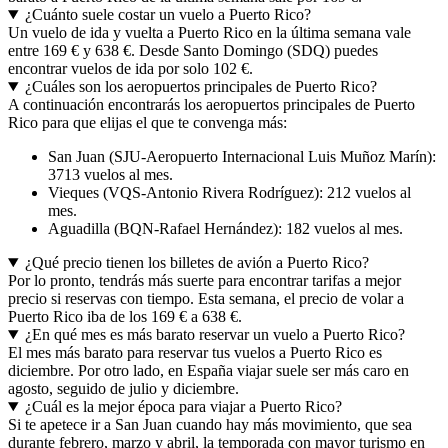
¿Cuánto suele costar un vuelo a Puerto Rico?
Un vuelo de ida y vuelta a Puerto Rico en la última semana vale
entre 169 € y 638 €. Desde Santo Domingo (SDQ) puedes
encontrar vuelos de ida por solo 102 €.
¿Cuáles son los aeropuertos principales de Puerto Rico?
A continuación encontrarás los aeropuertos principales de Puerto
Rico para que elijas el que te convenga más:
San Juan (SJU-Aeropuerto Internacional Luis Muñoz Marín):
3713 vuelos al mes.
Vieques (VQS-Antonio Rivera Rodríguez): 212 vuelos al
mes.
Aguadilla (BQN-Rafael Hernández): 182 vuelos al mes.
¿Qué precio tienen los billetes de avión a Puerto Rico?
Por lo pronto, tendrás más suerte para encontrar tarifas a mejor
precio si reservas con tiempo. Esta semana, el precio de volar a
Puerto Rico iba de los 169 € a 638 €.
¿En qué mes es más barato reservar un vuelo a Puerto Rico?
El mes más barato para reservar tus vuelos a Puerto Rico es
diciembre. Por otro lado, en España viajar suele ser más caro en
agosto, seguido de julio y diciembre.
¿Cuál es la mejor época para viajar a Puerto Rico?
Si te apetece ir a San Juan cuando hay más movimiento, que sea
durante febrero, marzo y abril, la temporada con mayor turismo en