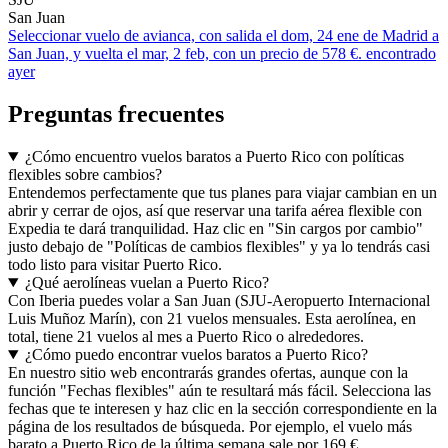
San Juan
Seleccionar vuelo de avianca, con salida el dom, 24 ene de Madrid a
San Juan, y vuelta el mar, 2 feb, con un precio de 578 €. encontrado
ayer
Preguntas frecuentes
¿Cómo encuentro vuelos baratos a Puerto Rico con políticas
flexibles sobre cambios?
Entendemos perfectamente que tus planes para viajar cambian en un
abrir y cerrar de ojos, así que reservar una tarifa aérea flexible con
Expedia te dará tranquilidad. Haz clic en "Sin cargos por cambio"
justo debajo de "Políticas de cambios flexibles" y ya lo tendrás casi
todo listo para visitar Puerto Rico.
¿Qué aerolíneas vuelan a Puerto Rico?
Con Iberia puedes volar a San Juan (SJU-Aeropuerto Internacional
Luis Muñoz Marín), con 21 vuelos mensuales. Esta aerolínea, en
total, tiene 21 vuelos al mes a Puerto Rico o alrededores.
¿Cómo puedo encontrar vuelos baratos a Puerto Rico?
En nuestro sitio web encontrarás grandes ofertas, aunque con la
función "Fechas flexibles" aún te resultará más fácil. Selecciona las
fechas que te interesen y haz clic en la sección correspondiente en la
página de los resultados de búsqueda. Por ejemplo, el vuelo más
barato a Puerto Rico de la última semana sale por 169 €.