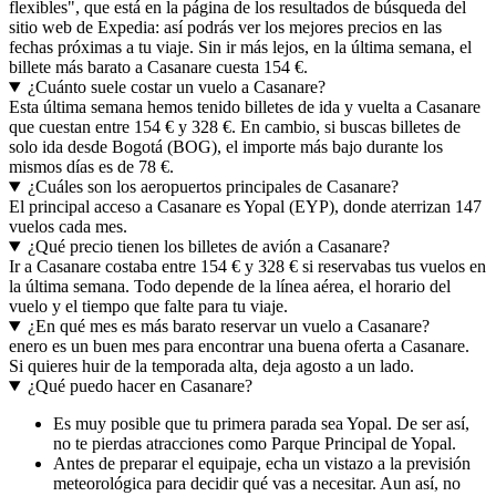
flexibles", que está en la página de los resultados de búsqueda del
sitio web de Expedia: así podrás ver los mejores precios en las
fechas próximas a tu viaje. Sin ir más lejos, en la última semana, el
billete más barato a Casanare cuesta 154 €.
¿Cuánto suele costar un vuelo a Casanare?
Esta última semana hemos tenido billetes de ida y vuelta a Casanare
que cuestan entre 154 € y 328 €. En cambio, si buscas billetes de
solo ida desde Bogotá (BOG), el importe más bajo durante los
mismos días es de 78 €.
¿Cuáles son los aeropuertos principales de Casanare?
El principal acceso a Casanare es Yopal (EYP), donde aterrizan 147
vuelos cada mes.
¿Qué precio tienen los billetes de avión a Casanare?
Ir a Casanare costaba entre 154 € y 328 € si reservabas tus vuelos en
la última semana. Todo depende de la línea aérea, el horario del
vuelo y el tiempo que falte para tu viaje.
¿En qué mes es más barato reservar un vuelo a Casanare?
enero es un buen mes para encontrar una buena oferta a Casanare.
Si quieres huir de la temporada alta, deja agosto a un lado.
¿Qué puedo hacer en Casanare?
Es muy posible que tu primera parada sea Yopal. De ser así,
no te pierdas atracciones como Parque Principal de Yopal.
Antes de preparar el equipaje, echa un vistazo a la previsión
meteorológica para decidir qué vas a necesitar. Aun así, no