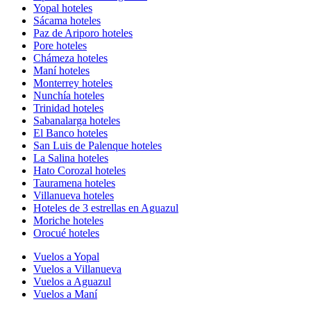
Yopal hoteles
Sácama hoteles
Paz de Ariporo hoteles
Pore hoteles
Chámeza hoteles
Maní hoteles
Monterrey hoteles
Nunchía hoteles
Trinidad hoteles
Sabanalarga hoteles
El Banco hoteles
San Luis de Palenque hoteles
La Salina hoteles
Hato Corozal hoteles
Tauramena hoteles
Villanueva hoteles
Hoteles de 3 estrellas en Aguazul
Moriche hoteles
Orocué hoteles
Vuelos a Yopal
Vuelos a Villanueva
Vuelos a Aguazul
Vuelos a Maní