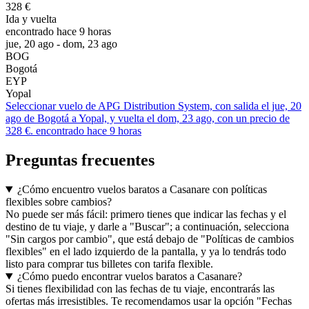
328 €
Ida y vuelta
encontrado hace 9 horas
jue, 20 ago - dom, 23 ago
BOG
Bogotá
EYP
Yopal
Seleccionar vuelo de APG Distribution System, con salida el jue, 20
ago de Bogotá a Yopal, y vuelta el dom, 23 ago, con un precio de
328 €. encontrado hace 9 horas
Preguntas frecuentes
¿Cómo encuentro vuelos baratos a Casanare con políticas
flexibles sobre cambios?
No puede ser más fácil: primero tienes que indicar las fechas y el
destino de tu viaje, y darle a "Buscar"; a continuación, selecciona
"Sin cargos por cambio", que está debajo de "Políticas de cambios
flexibles" en el lado izquierdo de la pantalla, y ya lo tendrás todo
listo para comprar tus billetes con tarifa flexible.
¿Cómo puedo encontrar vuelos baratos a Casanare?
Si tienes flexibilidad con las fechas de tu viaje, encontrarás las
ofertas más irresistibles. Te recomendamos usar la opción "Fechas