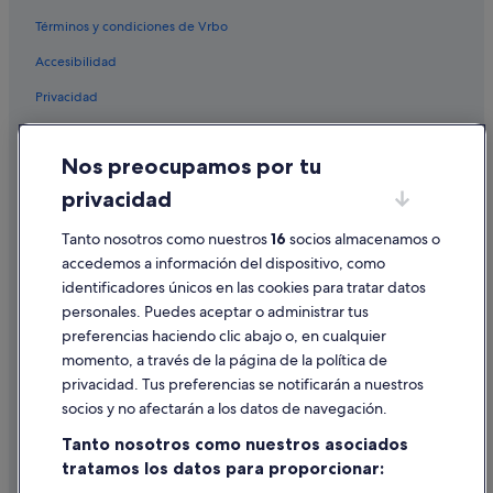
Hoteles para ir de compras en Tirana
Términos y condiciones de Vrbo
Hoteles baratos en Tirana
Accesibilidad
Hoteles de golf en Durrës
Privacidad
Hoteles con piscina en Sarandë
Hoteles con spa en Durrës
Cookies
Nos preocupamos por tu
Hoteles LGTBQIA en Sarandë
Condiciones de uso
privacidad
Hoteles con bodega en Durrës
Información legal/contacto
Tirana hoteles
Pautas sobre el contenido y cómo denunciar contenido
Tanto nosotros como nuestros
16
socios almacenamos o
accedemos a información del dispositivo, como
Condado de Dibër hoteles
identificadores únicos en las cookies para tratar datos
Ayuda
Hoteles con restaurante en Tirana
personales. Puedes aceptar o administrar tus
Ayuda
Hoteles con casino en Sarandë
preferencias haciendo clic abajo o, en cualquier
momento, a través de la página de la política de
Condado de Vlorë hoteles
Cancelar un vuelo
privacidad. Tus preferencias se notificarán a nuestros
Durrës hoteles
Cancelar una reserva de hotel o de un alquiler vacacional
socios y no afectarán a los datos de navegación.
Hoteles con gimnasio en Sarandë
Plazos de reembolso
Tanto nosotros como nuestros asociados
tratamos los datos para proporcionar:
Utilizar un cupón de Expedia