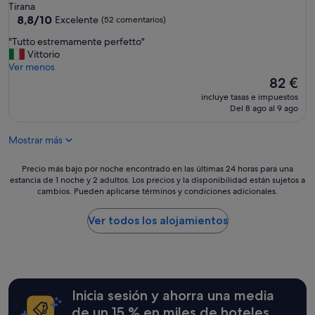
.
de
Tirana
l
P
4.0 estrellas
8.8
8,8/10
Excelente
(52 comentarios)
a
e
sobre
e
r
"
"Tutto estremamente perfetto"
10,
r
s
T
Vittorio
Excelente,
o
o
u
Ver menos
(52 comentarios)
p
n
t
El
82 €
u
a
t
precio
e
incluye tasas e impuestos
l
o
actual
Del 8 ago al 9 ago
r
a
e
es
t
m
s
de
o
a
Mostrar más
t
82 €
.
b
r
D
l
e
Precio
Precio más bajo por noche encontrado en las últimas 24 horas para una
e
e
m
estancia de 1 noche y 2 adultos. Los precios y la disponibilidad están sujetos a
más
s
"
cambios. Pueden aplicarse términos y condiciones adicionales.
a
bajo
a
m
por
y
e
noche
Ver todos los alojamientos
u
n
encontrado
n
t
en
o
e
las
c
p
últimas
o
e
24 horas
r
Inicia sesión y ahorra una media
r
para
r
f
una
de un 15 % en miles de hoteles
e