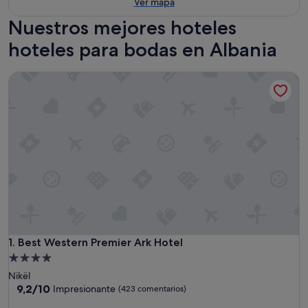
Ver mapa
Nuestros mejores hoteles
hoteles para bodas en Albania
Best Western Premier Ark Hotel
Best Western Premier Ark Hotel
1. Best Western Premier Ark Hotel
Alojamiento
de
Nikël
4.0 estrellas
9.2
9,2/10
Impresionante
(423 comentarios)
sobre