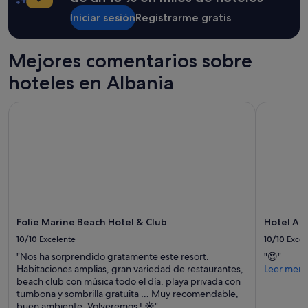
e
estancia
c
t
Iniciar sesión
Registrarme gratis
de
t
t
1 noche
o
o
y
"
"
2 adultos.
Mejores comentarios sobre
Los
hoteles en Albania
precios
y
la
Folie Marine Beach Hotel & Club
Hotel Apo
disponibilidad
están
sujetos
a
cambios.
Pueden
aplicarse
términos
y
Folie Marine Beach Hotel & Club
Hotel Ap
condiciones
10/10
Excelente
10/10
Excel
adicionales.
"Nos ha sorprendido gratamente este resort.
"😍"
Habitaciones amplias, gran variedad de restaurantes,
Leer men
beach club con música todo el día, playa privada con
tumbona y sombrilla gratuita … Muy recomendable,
buen ambiente. Volveremos ! ☀️"