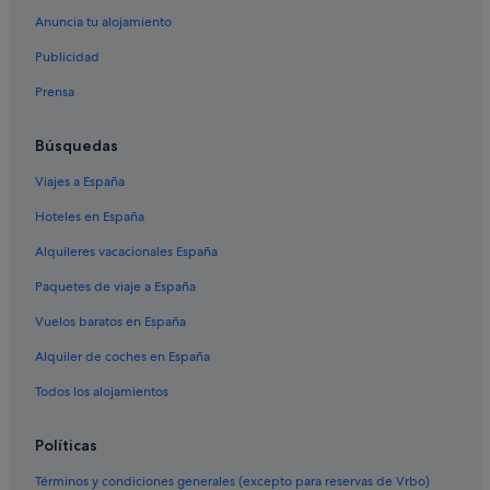
Anuncia tu alojamiento
Condado de Kukës hoteles
Publicidad
Hoteles de aventura en Sarandë
Prensa
Hoteles que aceptan mascotas en Durrës
Hoteles en la playa en Sarandë
Búsquedas
Hoteles con restaurante en Sarandë
Viajes a España
Hoteles con todo incluido en Sarandë
Hoteles en España
Hoteles con todo incluido en Tirana
Alquileres vacacionales España
Hoteles de golf en Tirana
Paquetes de viaje a España
Hoteles románticos en Tirana
Vuelos baratos en España
Hoteles con spa en Tirana
Alquiler de coches en España
Hoteles boutique en Tirana
Hoteles LGTBQIA en Durrës
Todos los alojamientos
Hoteles con conserje en Sarandë
Políticas
Himarë hoteles
Términos y condiciones generales (excepto para reservas de Vrbo)