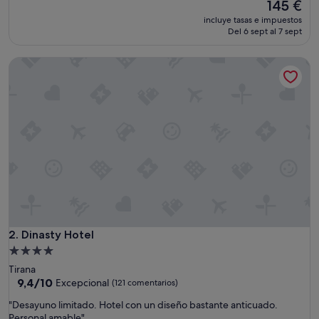
El
145 €
10,
precio
Impresionante,
incluye tasas e impuestos
actual
(423 comentarios)
Del 6 sept al 7 sept
es
de
Dinasty Hotel
145 €
Dinasty Hotel
2. Dinasty Hotel
Alojamiento
de
Tirana
4.0 estrellas
9.4
9,4/10
Excepcional
(121 comentarios)
sobre
"
"Desayuno limitado. Hotel con un diseño bastante anticuado.
10,
D
Personal amable"