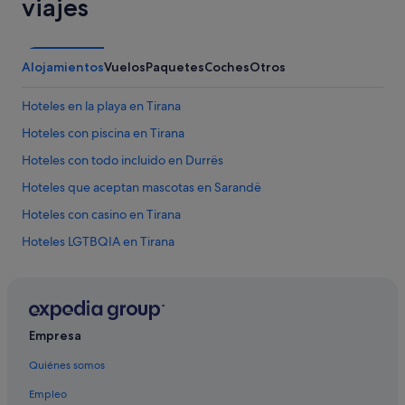
viajes
Alojamientos
Vuelos
Paquetes
Coches
Otros
Hoteles en la playa en Tirana
Hoteles con piscina en Tirana
Hoteles con todo incluido en Durrës
Hoteles que aceptan mascotas en Sarandë
Hoteles con casino en Tirana
Hoteles LGTBQIA en Tirana
Hoteles con spa en Sarandë
Hoteles en la playa en Durrës
Hoteles románticos en Sarandë
Empresa
Hoteles con restaurante en Durrës
Quiénes somos
Kurbin hoteles
Empleo
Ksamil hoteles