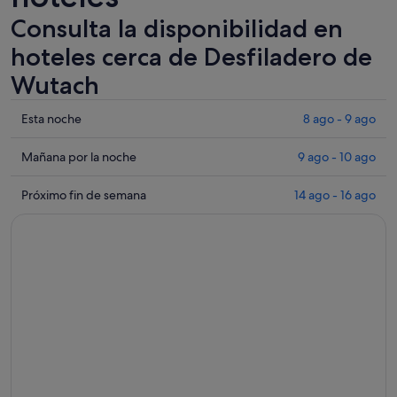
Consulta la disponibilidad en
hoteles cerca de Desfiladero de
Wutach
Comprueba
Esta noche
8 ago - 9 ago
los
precios
Comprueba
Mañana por la noche
9 ago - 10 ago
cerca
los
de
precios
Comprueba
Próximo fin de semana
14 ago - 16 ago
Desfiladero
cerca
los
de
de
precios
Wutach
Desfiladero
cerca
para
de
de
esta
Wutach
Desfiladero
noche,
para
de
8
mañana
Wutach
ago
por
para
-
la
el
9
noche,
próximo