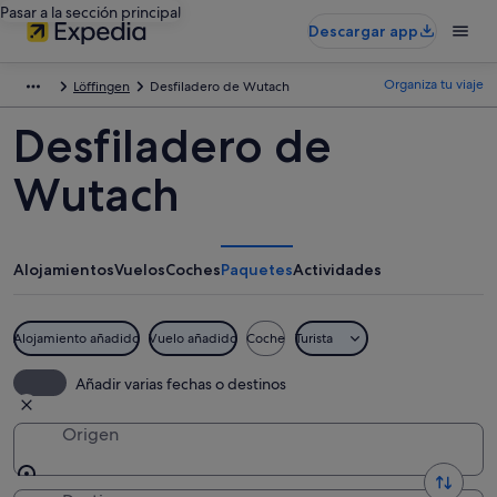
Pasar a la sección principal
Descargar app
Organiza tu viaje
Löffingen
Desfiladero de Wutach
Desfiladero de
Wutach
Alojamientos
Vuelos
Coches
Paquetes
Actividades
Alojamiento añadido
Vuelo añadido
Coche
Turista
Añadir varias fechas o destinos
Origen