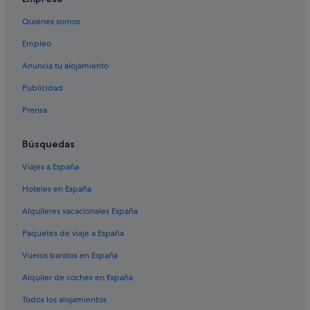
Gütenbach hoteles
Quiénes somos
Lenzkirch hoteles
Empleo
Saig hoteles
Anuncia tu alojamiento
Hinterzarten hoteles
Publicidad
Geisingen hoteles
Prensa
Hoteles cerca de Nacimiento del Danubio
Menzenschwand-Hinterdorf hoteles
Búsquedas
Brigach hoteles
Viajes a España
Eggingen hoteles
Hoteles en España
Donaueschingen hoteles
Alquileres vacacionales España
Tuningen hoteles
Paquetes de viaje a España
Furtwangen hoteles
Vuelos baratos en España
Albergues en Donaueschingen
Alquiler de coches en España
Unterkirnach hoteles
Todos los alojamientos
Eisenbach hoteles