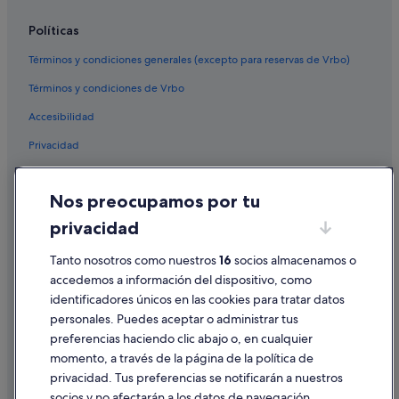
Häusern hoteles
Políticas
Feldberg hoteles
Términos y condiciones generales (excepto para reservas de Vrbo)
Aha hoteles
Términos y condiciones de Vrbo
Tengen hoteles
Accesibilidad
Privacidad
Cookies
Nos preocupamos por tu
Condiciones de uso
privacidad
Información legal/contacto
Pautas sobre el contenido y cómo denunciar contenido
Tanto nosotros como nuestros
16
socios almacenamos o
accedemos a información del dispositivo, como
identificadores únicos en las cookies para tratar datos
Ayuda
personales. Puedes aceptar o administrar tus
Ayuda
preferencias haciendo clic abajo o, en cualquier
momento, a través de la página de la política de
Cancelar un vuelo
privacidad. Tus preferencias se notificarán a nuestros
Cancelar una reserva de hotel o de un alquiler vacacional
socios y no afectarán a los datos de navegación.