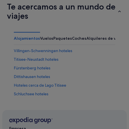
Te acercamos a un mundo de
viajes
Alojamientos
Vuelos
Paquetes
Coches
Alquileres de vacaci
Villingen-Schwenningen hoteles
Titisee-Neustadt hoteles
Fürstenberg hoteles
Dittishausen hoteles
Hoteles cerca de Lago Titisee
Schluchsee hoteles
Bonndorf hoteles
Löffingen hoteles
Distrito de Brisgovia-Alta Selva Negra hoteles
Breitnau hoteles
Empresa