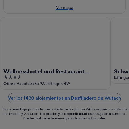
ago
9
fin
ago
de
Ver mapa
-
semana,
10
14
Wellnesshotel und Restaurant Hexenschopf
Schwarz
ago
ago
-
16
ago
Wellnesshotel und Restaurant
Schw
3.5
Hexenschopf
löffing
out
Obere Hauptstraße 9A Löffingen BW
of
5
Ver los 1430 alojamientos en Desfiladero de Wutach
Precio más bajo por noche encontrado en las últimas 24 horas para una estancia
de 1 noche y 2 adultos. Los precios y la disponibilidad están sujetos a cambios.
Pueden aplicarse términos y condiciones adicionales.