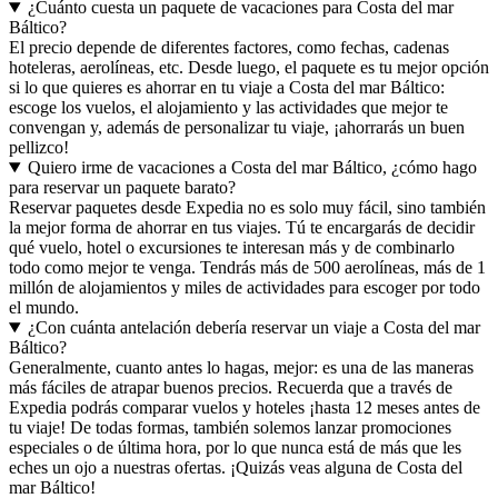
¿Cuánto cuesta un paquete de vacaciones para Costa del mar
Báltico?
El precio depende de diferentes factores, como fechas, cadenas
hoteleras, aerolíneas, etc. Desde luego, el paquete es tu mejor opción
si lo que quieres es ahorrar en tu viaje a Costa del mar Báltico:
escoge los vuelos, el alojamiento y las actividades que mejor te
convengan y, además de personalizar tu viaje, ¡ahorrarás un buen
pellizco!
Quiero irme de vacaciones a Costa del mar Báltico, ¿cómo hago
para reservar un paquete barato?
Reservar paquetes desde Expedia no es solo muy fácil, sino también
la mejor forma de ahorrar en tus viajes. Tú te encargarás de decidir
qué vuelo, hotel o excursiones te interesan más y de combinarlo
todo como mejor te venga. Tendrás más de 500 aerolíneas, más de 1
millón de alojamientos y miles de actividades para escoger por todo
el mundo.
¿Con cuánta antelación debería reservar un viaje a Costa del mar
Báltico?
Generalmente, cuanto antes lo hagas, mejor: es una de las maneras
más fáciles de atrapar buenos precios. Recuerda que a través de
Expedia podrás comparar vuelos y hoteles ¡hasta 12 meses antes de
tu viaje! De todas formas, también solemos lanzar promociones
especiales o de última hora, por lo que nunca está de más que les
eches un ojo a nuestras ofertas. ¡Quizás veas alguna de Costa del
mar Báltico!