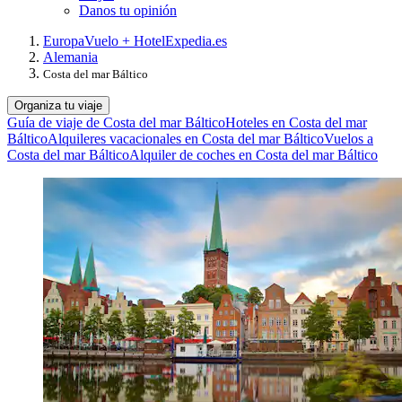
Danos tu opinión
Europa
Vuelo + Hotel
Expedia.es
Alemania
Costa del mar Báltico
Organiza tu viaje
Guía de viaje de Costa del mar Báltico
Hoteles en Costa del mar
Báltico
Alquileres vacacionales en Costa del mar Báltico
Vuelos a
Costa del mar Báltico
Alquiler de coches en Costa del mar Báltico