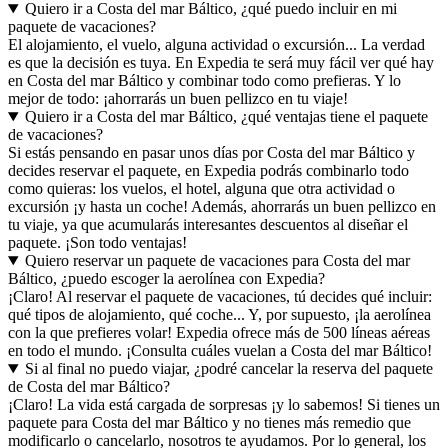
Quiero ir a Costa del mar Báltico, ¿qué puedo incluir en mi
paquete de vacaciones?
El alojamiento, el vuelo, alguna actividad o excursión... La verdad
es que la decisión es tuya. En Expedia te será muy fácil ver qué hay
en Costa del mar Báltico y combinar todo como prefieras. Y lo
mejor de todo: ¡ahorrarás un buen pellizco en tu viaje!
Quiero ir a Costa del mar Báltico, ¿qué ventajas tiene el paquete
de vacaciones?
Si estás pensando en pasar unos días por Costa del mar Báltico y
decides reservar el paquete, en Expedia podrás combinarlo todo
como quieras: los vuelos, el hotel, alguna que otra actividad o
excursión ¡y hasta un coche! Además, ahorrarás un buen pellizco en
tu viaje, ya que acumularás interesantes descuentos al diseñar el
paquete. ¡Son todo ventajas!
Quiero reservar un paquete de vacaciones para Costa del mar
Báltico, ¿puedo escoger la aerolínea con Expedia?
¡Claro! Al reservar el paquete de vacaciones, tú decides qué incluir:
qué tipos de alojamiento, qué coche... Y, por supuesto, ¡la aerolínea
con la que prefieres volar! Expedia ofrece más de 500 líneas aéreas
en todo el mundo. ¡Consulta cuáles vuelan a Costa del mar Báltico!
Si al final no puedo viajar, ¿podré cancelar la reserva del paquete
de Costa del mar Báltico?
¡Claro! La vida está cargada de sorpresas ¡y lo sabemos! Si tienes un
paquete para Costa del mar Báltico y no tienes más remedio que
modificarlo o cancelarlo, nosotros te ayudamos. Por lo general, los