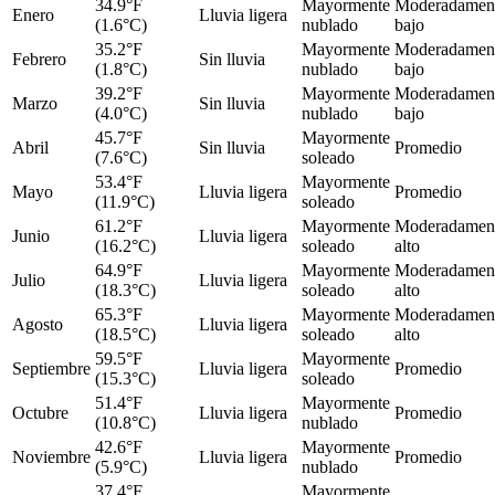
34.9°F
Mayormente
Moderadamen
Enero
Lluvia ligera
(1.6°C)
nublado
bajo
35.2°F
Mayormente
Moderadamen
Febrero
Sin lluvia
(1.8°C)
nublado
bajo
39.2°F
Mayormente
Moderadamen
Marzo
Sin lluvia
(4.0°C)
nublado
bajo
45.7°F
Mayormente
Abril
Sin lluvia
Promedio
(7.6°C)
soleado
53.4°F
Mayormente
Mayo
Lluvia ligera
Promedio
(11.9°C)
soleado
61.2°F
Mayormente
Moderadamen
Junio
Lluvia ligera
(16.2°C)
soleado
alto
64.9°F
Mayormente
Moderadamen
Julio
Lluvia ligera
(18.3°C)
soleado
alto
65.3°F
Mayormente
Moderadamen
Agosto
Lluvia ligera
(18.5°C)
soleado
alto
59.5°F
Mayormente
Septiembre
Lluvia ligera
Promedio
(15.3°C)
soleado
51.4°F
Mayormente
Octubre
Lluvia ligera
Promedio
(10.8°C)
nublado
42.6°F
Mayormente
Noviembre
Lluvia ligera
Promedio
(5.9°C)
nublado
37.4°F
Mayormente