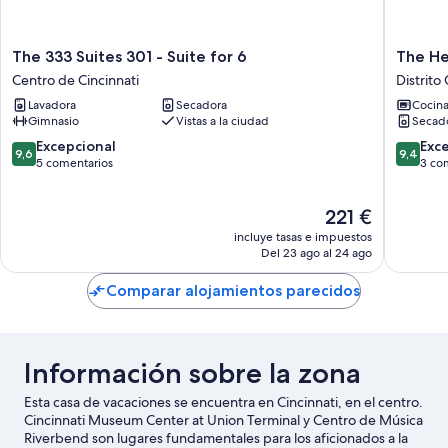
The
The
The 333 Suites 301 - Suite for 6
The He
333
Heart
Centro de Cincinnati
Distrito
Suites
of
Lavadora
Secadora
Cocin
301
Madiso
Gimnasio
Vistas a la ciudad
Secad
-
2
Suite
Distrito
9.6
9.4
Excepcional
Exc
9,6
9,4
for
Central
sobre
sobre
5 comentarios
3 co
6
de
10,
10,
Centro
Negocio
Excepcional,
Excepcio
El
221 €
de
5 comentarios
3 comen
precio
Cincinnati
incluye tasas e impuestos
actual
Del 23 ago al 24 ago
es
de
Comparar alojamientos parecidos
221 €
Información sobre la zona
Esta casa de vacaciones se encuentra en Cincinnati, en el centro.
Cincinnati Museum Center at Union Terminal y Centro de Música
Riverbend son lugares fundamentales para los aficionados a la