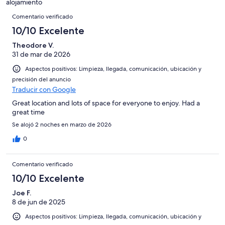
Bueno
de
alojamiento
-
puntuación
Comentarios
4
Normal
de
Comentario verificado
-
2
10/10 Excelente
Mediocre
-
Theodore V.
Horrible
31 de mar de 2026
Aspectos positivos: Limpieza, llegada, comunicación, ubicación y
precisión del anuncio
Traducir con Google
Great location and lots of space for everyone to enjoy. Had a
great time
Se alojó 2 noches en marzo de 2026
0
Comentario verificado
10/10 Excelente
Joe F.
8 de jun de 2025
Aspectos positivos: Limpieza, llegada, comunicación, ubicación y