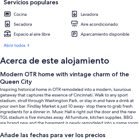
Servicios populares
Cocina
Lavadora
Secadora
Aire acondicionado
Espacio al aire libre
Aparcamiento disponible
Abrir todos
Acerca de este alojamiento
Modern OTR home with vintage charm of the
Queen City
Inspiring historical home in OTR remodeled into a modern, luxurious
getaway that captures the essence of Cincinnati. Walk to any sport
stadium, stroll through Washington Park, or stay in and have a drink at
your own bar. Findlay Market is just 10 away- stop there to grab fresh
ingredients for a dinner in. Music Hall is right out the door and the new
TQL stadium is five minutes away. All furniture, kitchen supplies, BBQ
are brand new and the basement is newly remodeled into a game room
and bar. This four story home will put you in the perfect location to
explore everything you want in Over The Rhine.
Añade las fechas para ver los precios