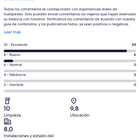
Todos los comentarios se corresponden con experiencias reales de
huéspedes. Solo pueden enviar comentarios los viajeros que hayan reservado
su estancia con nosotros. Verificamos los comentarios de acuerdo con nuestra
guía de contenidos, y los publicamos todos, ya sean positivos o negativos.
Se
Leer más
abre
en
55
10 - Excelente
55
una
comentarios
ventana
4
8 - Bueno
4
de
nueva
comentarios
un
0
6 - Normal
0
de
total
comentarios
un
0
4 - Mediocre
0
de
de
total
comentarios
59
un
0
2 - Horrible
0
de
de
con
total
comentarios
59
un
una
de
de
con
total
puntuación
59
un
una
de
10
9,8
de
con
total
puntuación
59
Limpieza
Ubicación
10
una
de
de
con
-
puntuación
59
8
una
8,0
Excelente
de
con
-
puntuación
Instalaciones y estado del
6
una