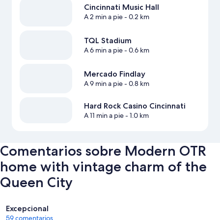
Cincinnati Music Hall
A 2 min a pie
- 0.2 km
TQL Stadium
A 6 min a pie
- 0.6 km
Mercado Findlay
A 9 min a pie
- 0.8 km
Hard Rock Casino Cincinnati
A 11 min a pie
- 1.0 km
Comentarios sobre Modern OTR
home with vintage charm of the
Queen City
Comentarios
Excepcional
59 comentarios