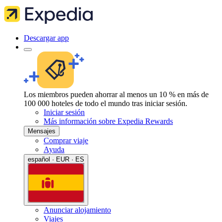
Descargar app
Los miembros pueden ahorrar al menos un 10 % en más de
100 000 hoteles de todo el mundo tras iniciar sesión.
Iniciar sesión
Más información sobre Expedia Rewards
Mensajes
Comprar viaje
Ayuda
español · EUR · ES
Anunciar alojamiento
Viajes