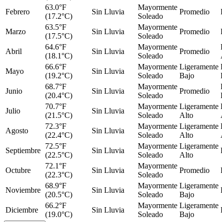
63.0°F
Mayormente
Febrero
Sin Lluvia
Promedio
(17.2°C)
Soleado
63.5°F
Mayormente
Marzo
Sin Lluvia
Promedio
(17.5°C)
Soleado
64.6°F
Mayormente
Abril
Sin Lluvia
Promedio
(18.1°C)
Soleado
66.6°F
Mayormente
Ligeramente
Mayo
Sin Lluvia
(19.2°C)
Soleado
Bajo
68.7°F
Mayormente
Junio
Sin Lluvia
Promedio
(20.4°C)
Soleado
70.7°F
Mayormente
Ligeramente
Julio
Sin Lluvia
(21.5°C)
Soleado
Alto
72.3°F
Mayormente
Ligeramente
Agosto
Sin Lluvia
(22.4°C)
Soleado
Alto
72.5°F
Mayormente
Ligeramente
Septiembre
Sin Lluvia
(22.5°C)
Soleado
Alto
72.1°F
Mayormente
Octubre
Sin Lluvia
Promedio
(22.3°C)
Soleado
68.9°F
Mayormente
Ligeramente
Noviembre
Sin Lluvia
(20.5°C)
Soleado
Bajo
66.2°F
Mayormente
Ligeramente
Diciembre
Sin Lluvia
(19.0°C)
Soleado
Bajo