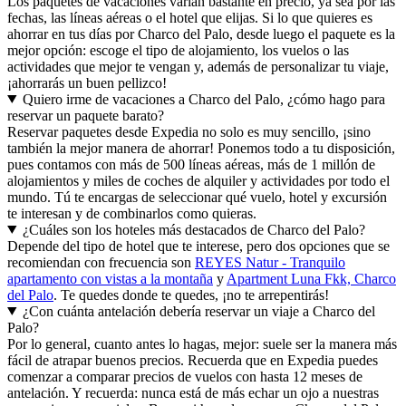
Los paquetes de vacaciones varían bastante en precio, ya sea por las
fechas, las líneas aéreas o el hotel que elijas. Si lo que quieres es
ahorrar en tus días por Charco del Palo, desde luego el paquete es la
mejor opción: escoge el tipo de alojamiento, los vuelos o las
actividades que mejor te vengan y, además de personalizar tu viaje,
¡ahorrarás un buen pellizco!
Quiero irme de vacaciones a Charco del Palo, ¿cómo hago para
reservar un paquete barato?
Reservar paquetes desde Expedia no solo es muy sencillo, ¡sino
también la mejor manera de ahorrar! Ponemos todo a tu disposición,
pues contamos con más de 500 líneas aéreas, más de 1 millón de
alojamientos y miles de coches de alquiler y actividades por todo el
mundo. Tú te encargas de seleccionar qué vuelo, hotel y excursión
te interesan y de combinarlos como quieras.
¿Cuáles son los hoteles más destacados de Charco del Palo?
Depende del tipo de hotel que te interese, pero dos opciones que se
recomiendan con frecuencia son
REYES Natur - Tranquilo
apartamento con vistas a la montaña
y
Apartment Luna Fkk, Charco
del Palo
. Te quedes donde te quedes, ¡no te arrepentirás!
¿Con cuánta antelación debería reservar un viaje a Charco del
Palo?
Por lo general, cuanto antes lo hagas, mejor: suele ser la manera más
fácil de atrapar buenos precios. Recuerda que en Expedia puedes
comenzar a comparar precios de vuelos con hasta 12 meses de
antelación. Y recuerda: nunca está de más echar un ojo a nuestras