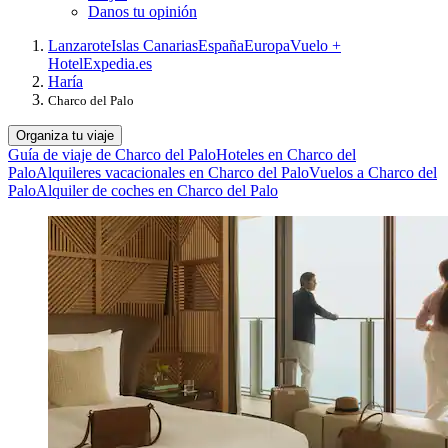
Danos tu opinión
Lanzarote
Islas Canarias
España
Europa
Vuelo +
Hotel
Expedia.es
Haría
Charco del Palo
Organiza tu viaje
Guía de viaje de Charco del Palo
Hoteles en Charco del
Palo
Alquileres vacacionales en Charco del Palo
Vuelos a Charco del
Palo
Alquiler de coches en Charco del Palo