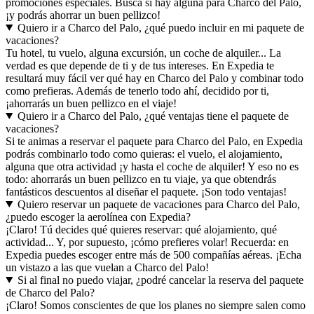
promociones especiales. Busca si hay alguna para Charco del Palo,
¡y podrás ahorrar un buen pellizco!
Quiero ir a Charco del Palo, ¿qué puedo incluir en mi paquete de
vacaciones?
Tu hotel, tu vuelo, alguna excursión, un coche de alquiler... La
verdad es que depende de ti y de tus intereses. En Expedia te
resultará muy fácil ver qué hay en Charco del Palo y combinar todo
como prefieras. Además de tenerlo todo ahí, decidido por ti,
¡ahorrarás un buen pellizco en el viaje!
Quiero ir a Charco del Palo, ¿qué ventajas tiene el paquete de
vacaciones?
Si te animas a reservar el paquete para Charco del Palo, en Expedia
podrás combinarlo todo como quieras: el vuelo, el alojamiento,
alguna que otra actividad ¡y hasta el coche de alquiler! Y eso no es
todo: ahorrarás un buen pellizco en tu viaje, ya que obtendrás
fantásticos descuentos al diseñar el paquete. ¡Son todo ventajas!
Quiero reservar un paquete de vacaciones para Charco del Palo,
¿puedo escoger la aerolínea con Expedia?
¡Claro! Tú decides qué quieres reservar: qué alojamiento, qué
actividad... Y, por supuesto, ¡cómo prefieres volar! Recuerda: en
Expedia puedes escoger entre más de 500 compañías aéreas. ¡Echa
un vistazo a las que vuelan a Charco del Palo!
Si al final no puedo viajar, ¿podré cancelar la reserva del paquete
de Charco del Palo?
¡Claro! Somos conscientes de que los planes no siempre salen como