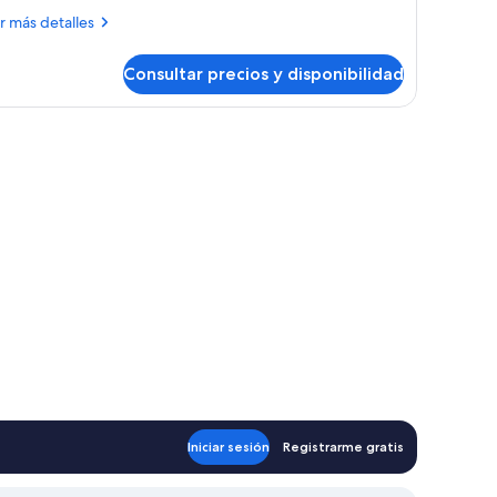
oble,
ás
r más detalles
añera
talles
e
Consultar precios y disponibilidad
bitación
idromasaje
ble,
ñera
a de cama
dromasaje
Iniciar sesión
Registrarme gratis