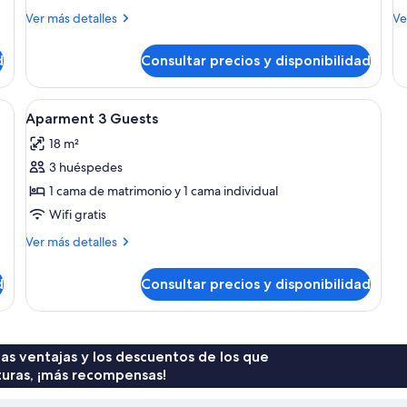
triple
d
Más
M
Ver más detalles
Ve
b
detalles
de
de
d
de
d
Consultar precios y disponibilidad
Habitación
Ha
h
triple
do
ba
onal con cama, escritorio y kitchenette.
Abrir
Aparment 3 Guests | Wifi gratis y rop
3
de
Aparment 3 Guests
todas
hi
18 m²
las
3 huéspedes
fotos
de
1 cama de matrimonio y 1 cama individual
Aparment
Wifi gratis
3
Más
Ver más detalles
Guests
detalles
de
d
Consultar precios y disponibilidad
Aparment
3
Guests
 las ventajas y los descuentos de los que
turas, ¡más recompensas!