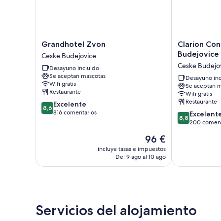
Grandhotel
Clarion
Grandhotel Zvon
Clarion Con
Zvon
Congress
Budejovice
Ceske Budejovice
Ceske
Hotel
Ceske Budejo
Desayuno incluido
Budejovice
Ceske
Se aceptan mascotas
Budejovice
Desayuno inc
Wifi gratis
Se aceptan m
Ceske
Restaurante
Wifi gratis
Budejovice
Restaurante
8.6
Excelente
8,6
sobre
816 comentarios
8.8
Excelent
8,8
10,
sobre
200 coment
Excelente,
10,
El
96 €
816 comentarios
Excelente,
precio
200 comentar
incluye tasas e impuestos
actual
Del 9 ago al 10 ago
es
de
96 €
Servicios del alojamiento