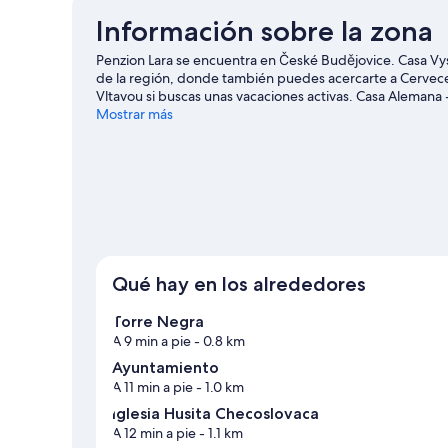
Información sobre la zona
Penzion Lara se encuentra en České Budějovice. Casa Vy
de la región, donde también puedes acercarte a Cervec
Vltavou si buscas unas vacaciones activas. Casa Alemana
la pena.
Mostrar más
Ver guía de viaje de České Budějovice
Ver más pensiones en České Budějovice
Qué hay en los alrededores
Torre Negra
A 9 min a pie
- 0.8 km
Ayuntamiento
A 11 min a pie
- 1.0 km
Iglesia Husita Checoslovaca
A 12 min a pie
- 1.1 km