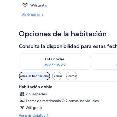
Wifi gratis
Diseño del ed
Abrir todos
Opciones de la habitación
Consulta la disponibilidad para estas fec
Consulta la disponibilidad para esta noche, ago 7 - 
Consulta la d
Esta noche
ago 7 - ago 8
Filtros
Todas las habitaciones
1 cama
2 camas
disponibles
Abrir
Un dormitorio con dos camas, 
para
5
Habitación doble
todas
las
2 huéspedes
las
habitaciones
1 cama de matrimonio O 2 camas individuales
fotos
de
Wifi gratis
Habitación
Más
Ver más detalles