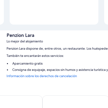
Penzion Lara
Lo mejor del alojamiento
Penzion Lara dispone de, entre otros, un restaurante. Los huéspedes
También te encantarán estos servicios:
Aparcamiento gratis
Consigna de equipaje, espacios sin humos y asistencia turística 
Información sobre los derechos de cancelación
Características de la habitación
Todas las habitaciones de Penzion Lara tienen comodidades tales com
Además, otros de los servicios que hallarás en todas las habitaciones
ess Hotel Ceske Budejovice
Cuba Bar & Hostel
Baños con artículos de higiene personal gratuitos
Calefacción y servicio de limpieza