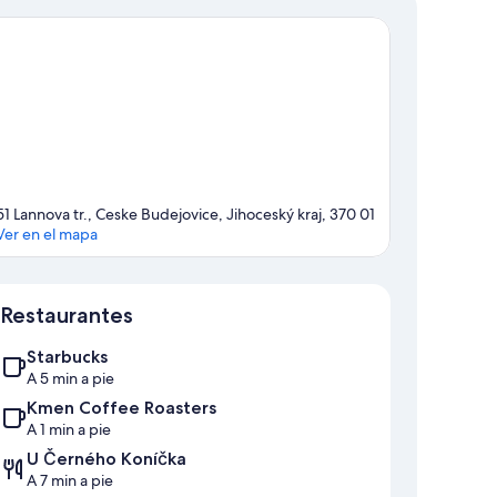
51 Lannova tr., Ceske Budejovice, Jihoceský kraj, 370 01
Ver en el mapa
Mapa
Restaurantes
Starbucks
A 5 min a pie
Kmen Coffee Roasters
A 1 min a pie
U Černého Koníčka
A 7 min a pie