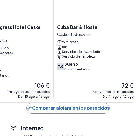
Cuba
gress Hotel Ceske
Cuba Bar & Hostel
Bar
Ceske Budejovice
&
vice
Wifi gratis
Hostel
Bar
luido
Ceske
Servicios de lavandería
ascotas
Budejovice
Servicio de limpieza
7.8
Bueno
7,8
sobre
65 comentarios
e
10,
arios
Bueno,
El
El
106 €
72 €
65 comentarios
precio
precio
ios
incluye tasas e impuestos
incluye tasas e impuestos
actual
actual
Del 15 ago al 16 ago
Del 11 ago al 12 ago
es
es
de
de
Comparar alojamientos parecidos
106 €
72 €
Internet