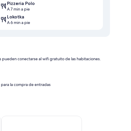
Pizzeria Polo
A 7 min a pie
Lokotka
A 6 min a pie
 pueden conectarse al wifi gratuito de las habitaciones.
y para la compra de entradas
o wifi gratis.
 incluyen:
Penzion 4 Dvory