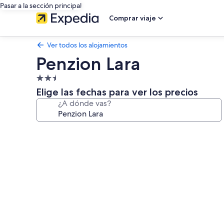
Pasar a la sección principal
Comprar viaje
Ver todos los alojamientos
Penzion Lara
Alojamiento
de
Elige las fechas para ver los precios
2.5 estrellas
¿A dónde vas?
Galería
de
imágenes
de
Penzion
Lara