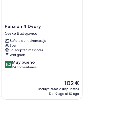
Penzion
Penzion 4 Dvory
4
Ceske Budejovice
Dvory
Bañera de hidromasaje
Ceske
Spa
Budejovice
Se aceptan mascotas
Wifi gratis
8.2
Muy bueno
8,2
sobre
24 comentarios
10,
Muy
El
102 €
bueno,
precio
24 comentarios
incluye tasas e impuestos
actual
Del 9 ago al 10 ago
es
de
102 €