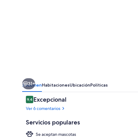
31+
Resumen
Habitaciones
Ubicación
Políticas
Comentarios
Excepcional
9,4
9,4 de 10
Ver 6 comentarios
Servicios populares
Se aceptan mascotas