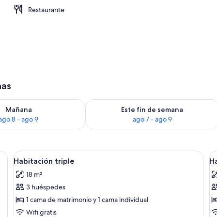
Restaurante
ificio
has
ago 8
isponibilidad para mañana, ago 8 - ago 9
Consulta la disponibilidad para este 
Mañana
Este fin de semana
ago 8 - ago 9
ago 7 - ago 9
un escritorio con computadora y una ventana con cortinas.
Abrir
Una habitación de hotel pequeña con d
A
5
Habitación triple
Ha
todas
t
18 m²
las
la
3 huéspedes
fotos
f
de
d
1 cama de matrimonio y 1 cama individual
Habitación
H
Wifi gratis