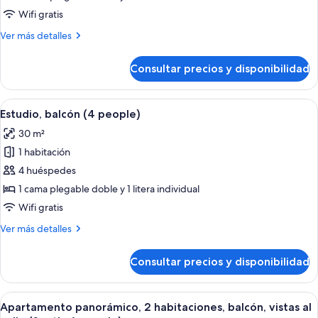
balcón,
Wifi gratis
vistas
Más
Ver más detalles
al
detalles
valle
de
Consultar precios y disponibilidad
(South
Estudio
panorámico,
4
balcón,
Abrir
Habitación de hotel moderna con una c
people)
16
vistas
Estudio, balcón (4 people)
todas
al
30 m²
valle
las
(South
1 habitación
fotos
4
de
4 huéspedes
people)
Estudio,
1 cama plegable doble y 1 litera individual
balcón
Wifi gratis
(4
Más
Ver más detalles
people)
detalles
de
Consultar precios y disponibilidad
Estudio,
balcón
(4
Abrir
Una habitación moderna con una mesa d
11
people)
Apartamento panorámico, 2 habitaciones, balcón, vistas al
todas