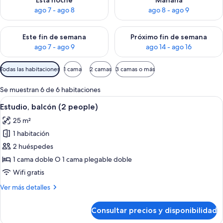
Esta noche
Mañana
ago 7 - ago 8
ago 8 - ago 9
Consulta la disponibilidad para este fin de semana, ago 7 - ag
Consulta la disponibilidad par
Este fin de semana
Próximo fin de semana
ago 7 - ago 9
ago 14 - ago 16
Filtros
Todas las habitaciones
1 cama
2 camas
3 camas o más
disponibles
para
Se muestran 6 de 6 habitaciones
las
Abrir
Un dormitorio moderno con tragaluces,
12
Estudio, balcón (2 people)
habitaciones
todas
25 m²
las
1 habitación
fotos
de
2 huéspedes
Estudio,
1 cama doble O 1 cama plegable doble
balcón
Wifi gratis
(2
Más
Ver más detalles
people)
detalles
de
Consultar precios y disponibilidad
Estudio,
balcón