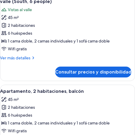
valle (South, 6 people)
las
Vistas al valle
fotos
45 m²
de
2 habitaciones
Apartamento
panorámico,
6 huéspedes
2
1 cama doble, 2 camas individuales y 1 sofá cama doble
habitaciones,
Wifi gratis
balcón,
Más
Ver más detalles
vistas
detalles
al
de
Consultar precios y disponibilidad
Apartamento
valle
panorámico,
(South,
2
Abrir
Habitación compacta con cama, una mes
6
14
habitaciones,
Apartamento, 2 habitaciones, balcón
todas
people)
balcón,
45 m²
vistas
las
al
2 habitaciones
fotos
valle
de
6 huéspedes
(South,
Apartamento,
6
1 cama doble, 2 camas individuales y 1 sofá cama doble
people)
2
Wifi gratis