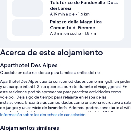
Teleférico de Fondovalle-Doss
dei Laresi
A 19 min a pie
- 1.6 km
Palazzo della Magnifica
Comunità di Fiemme
A 3 min en coche
- 1.8 km
Acerca de este alojamiento
Aparthotel Des Alpes
Quédate en este residence para familias a orillas del río
Aparthotel Des Alpes cuenta con comodidades como minigolf, un jardín
y un parque infantil. Si no quieres aburrirte durante el viaje, ¡genial! En
este residence podrás aprovechar para practicar actividades como
vóleibol. Deja algo de tiempo para relajarte en el spa de las
instalaciones. Encontrarás comodidades como una zona recreativa o sala
de juegos y un servicio de lavandería. Además, podrás conectarte al wifi
gratuito de las habitaciones, que tiene una velocidad de 25 Mbps o
Información sobre los derechos de cancelación
más.
Estos son otros servicios:
Alojamientos similares