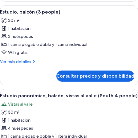
(2
Abrir
Una habitación de hotel moderna con
19
people)
Estudio, balcón (3 people)
todas
30 m²
las
1 habitación
fotos
de
3 huéspedes
Estudio,
1 cama plegable doble y 1 cama individual
balcón
Wifi gratis
(3
Más
Ver más detalles
people)
detalles
de
Consultar precios y disponibilidad
Estudio,
balcón
(3
Abrir
Una habitación moderna con comedor,
9
people)
Estudio panorámico, balcón, vistas al valle (South 4 people)
todas
Vistas al valle
las
30 m²
fotos
de
1 habitación
Estudio
4 huéspedes
panorámico,
1 cama plegable doble y 1 litera individual