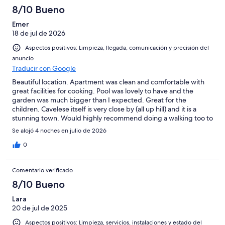
8/10 Bueno
Emer
18 de jul de 2026
Aspectos positivos: Limpieza, llegada, comunicación y precisión del
anuncio
Traducir con Google
Beautiful location. Apartment was clean and comfortable with
great facilities for cooking. Pool was lovely to have and the
garden was much bigger than I expected. Great for the
children. Cavelese itself is very close by (all up hill) and it is a
stunning town. Would highly recommend doing a walking too to
really be able to appreciate the history. Only negative is that
Se alojó 4 noches en julio de 2026
there is no air con and our apt on the 3rd floor was really hot.
0
Comentario verificado
8/10 Bueno
Lara
20 de jul de 2025
Aspectos positivos: Limpieza, servicios, instalaciones y estado del