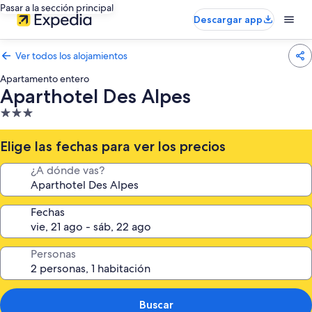
Pasar a la sección principal
Descargar app
Ver todos los alojamientos
Apartamento entero
Aparthotel Des Alpes
Alojamiento
de
3.0 estrellas
Elige las fechas para ver los precios
¿A dónde vas?
Fechas
Personas
Buscar