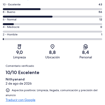
43
10 - Excelente
43
comentarios
56
8 - Bueno
56
de
comentarios
un
12
6 - Normal
12
de
total
comentarios
un
0
4 - Mediocre
0
de
de
total
comentarios
112
un
1
2 - Horrible
1
de
de
con
total
comentarios
112
un
una
de
de
con
total
puntuación
112
un
una
de
9,0
8,8
8,4
de
con
total
puntuación
112
Limpieza
Ubicación
Personal
10
una
de
de
con
Comentarios
-
puntuación
112
8
Comentario verificado
una
Excelente
de
con
-
puntuación
10/10 Excelente
6
una
Bueno
de
-
puntuación
Nithyanand
4
Normal
2 de ago de 2026
de
-
2
Aspectos positivos: Limpieza, llegada, comunicación y precisión del
Mediocre
-
anuncio
Horrible
Traducir con Google