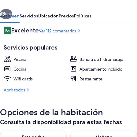
erior
Siguiente
110+
Resumen
Servicios
Ubicación
Precios
Políticas
Comentarios
Excelente
8,6
Ver 112 comentarios
8,6 de 10
Servicios populares
Piscina
Bañera de hidromasaje
Cocina
Aparcamiento incluido
Wifi gratis
Restaurante
Baño turco/hammam
Abrir todos
Opciones de la habitación
Consulta la disponibilidad para estas fechas
Consulta la disponibilidad para esta noche, ago 7 - ago 8
Consulta la disponibilidad pa