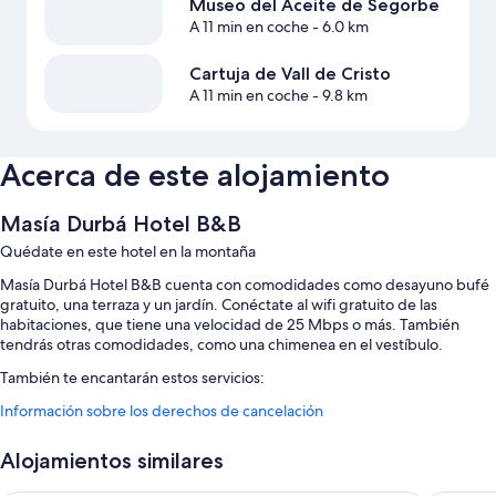
Museo del Aceite de Segorbe
A 11 min en coche
- 6.0 km
Cartuja de Vall de Cristo
A 11 min en coche
- 9.8 km
Acerca de este alojamiento
Masía Durbá Hotel B&B
Quédate en este hotel en la montaña
Masía Durbá Hotel B&B cuenta con comodidades como desayuno bufé
gratuito, una terraza y un jardín. Conéctate al wifi gratuito de las
habitaciones, que tiene una velocidad de 25 Mbps o más. También
tendrás otras comodidades, como una chimenea en el vestíbulo.
También te encantarán estos servicios:
Información sobre los derechos de cancelación
Piscina con borde infinito con tumbonas y sombrillas
Aparcamiento gratis
Alojamientos similares
Una piscina al aire libre, una caja fuerte en recepción y un salón de
eventos