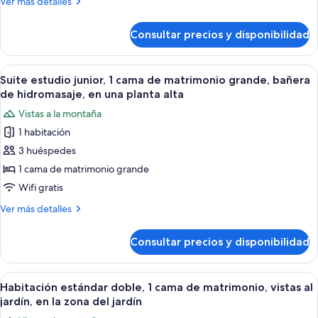
Más
Ver más detalles
de
detalles
matrimonio
de
Consultar precios y disponibilidad
Suite
grande,
estudio
terraza,
junior,
Abrir
Una habitación con una cama bajo dose
en
10
1
Suite estudio junior, 1 cama de matrimonio grande, bañera
todas
la
cama
de hidromasaje, en una planta alta
de
las
zona
Vistas a la montaña
matrimonio
fotos
del
grande,
1 habitación
de
jardín
terraza,
3 huéspedes
Suite
en
la
estudio
1 cama de matrimonio grande
zona
junior,
Wifi gratis
del
1
jardín
Más
Ver más detalles
cama
detalles
de
de
Consultar precios y disponibilidad
Suite
matrimonio
estudio
grande,
junior,
Abrir
Un dormitorio con cama, ropa de cama
bañera
5
1
Habitación estándar doble, 1 cama de matrimonio, vistas al
todas
cama
de
jardín, en la zona del jardín
de
las
hidromasaje,