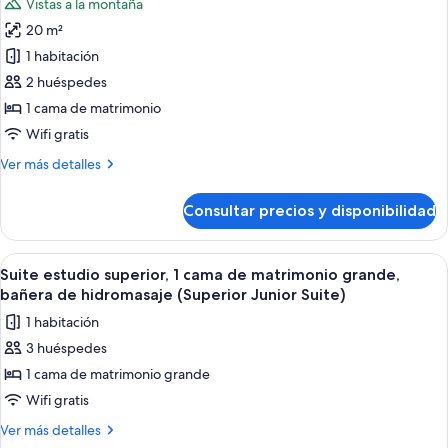
Vistas a la montaña
matrimonio
fotos
en
grande,
20 m²
de
una
bañera
1 habitación
Habitación
de
planta
hidromasaje,
estándar
2 huéspedes
alta
en
doble,
1 cama de matrimonio
una
1
planta
Wifi gratis
cama
alta
Más
Ver más detalles
de
detalles
matrimonio,
de
Consultar precios y disponibilidad
Habitación
vistas
estándar
al
doble,
Abrir
Una habitación con cama bajo dosel, 
jardín,
10
1
Suite estudio superior, 1 cama de matrimonio grande,
todas
en
cama
bañera de hidromasaje (Superior Junior Suite)
de
las
la
1 habitación
matrimonio,
fotos
zona
vistas
3 huéspedes
de
del
al
1 cama de matrimonio grande
Suite
jardín,
jardín
en
estudio
Wifi gratis
la
superior,
Más
Ver más detalles
zona
1
detalles