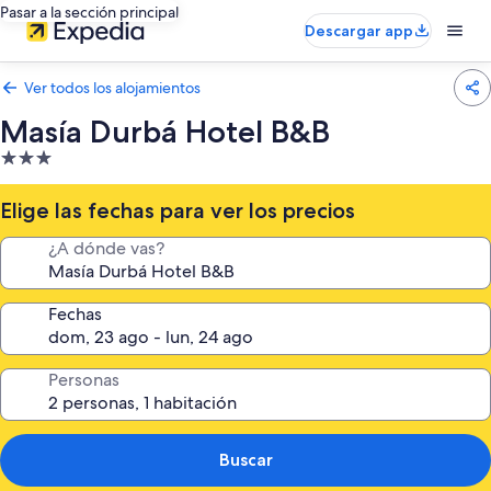
Pasar a la sección principal
Descargar app
Ver todos los alojamientos
Masía Durbá Hotel B&B
Alojamiento
de
3.0 estrellas
Elige las fechas para ver los precios
¿A dónde vas?
Fechas
Personas
Buscar