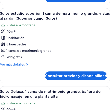
grande,
estudio
bañera
junior,
Abrir
Un dormitorio con cama con dosel, chim
de
11
1
Suite estudio superior, 1 cama de matrimonio grande, vistas
todas
hidromasaje,
cama
al jardín (Superior Junior Suite)
de
las
en
Vistas a la montaña
matrimonio
fotos
la
grande,
40 m²
de
zona
bañera
1 habitación
Suite
de
del
hidromasaje,
estudio
3 huéspedes
jardín
en
superior,
1 cama de matrimonio grande
la
1
zona
Wifi gratis
cama
del
Más
Ver más detalles
jardín
de
detalles
matrimonio
de
Consultar precios y disponibilidad
Suite
grande,
estudio
vistas
superior,
Abrir
Una habitación con cama, vigas de mad
al
16
1
Suite Deluxe, 1 cama de matrimonio grande, bañera de
todas
jardín
cama
hidromasaje, en una planta alta
de
las
(Superior
Vistas a la montaña
matrimonio
fotos
Junior
grande,
60 m²