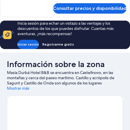
del
de
cama
jardín
Consultar precios y disponibilidad
Suite
de
estudio
matrimonio
superior,
Inicia sesión para echar un vistazo a las ventajas y los
grande,
1
descuentos de los que puedes disfrutar. Cuantas más
cama
bañera
aventuras, ¡más recompensas!
de
de
matrimonio
Iniciar sesión
Registrarme gratis
hidromasaje
grande,
bañera
(Superior
de
Junior
Información sobre la zona
hidromasaje
Suite)
(Superior
Masía Durbá Hotel B&B se encuentra en Castellnovo, en las
Junior
montañas y cerca del paseo marítimo. Castillo y acrópolis de
Suite)
Sagunt y Castillo de Onda son algunos de los lugares
emblemáticos de la región, cuya belleza natural puedes admirar
Mostrar más
en Parque natural de Sierra Calderona y Cuevas de San José.
Tendrás oportunidad de disfrutar del agua realizando un sinfín
de actividades (por ejemplo, pesca), pero también podrás vivir
grandes aventuras practicando las rutas a pie o en bicicleta en
las inmediaciones.
Ver guía de viaje de Castellnovo