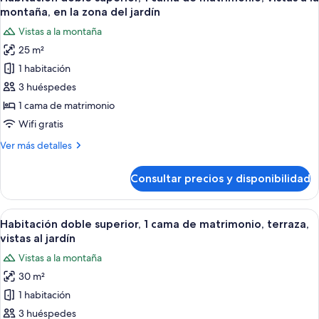
todas
montaña,
cama
montaña, en la zona del jardín
de
las
junto
Vistas a la montaña
matrimonio,
fotos
a
vistas
25 m²
de
la
a
1 habitación
Habitación
la
montaña
montaña,
doble
3 huéspedes
junto
superior,
1 cama de matrimonio
a
1
la
Wifi gratis
cama
montaña
Más
Ver más detalles
de
detalles
matrimonio,
de
Consultar precios y disponibilidad
Habitación
vistas
doble
a
superior,
Abrir
Un dormitorio con una cama grande, un
la
4
1
Habitación doble superior, 1 cama de matrimonio, terraza,
todas
montaña,
cama
vistas al jardín
de
las
en
Vistas a la montaña
matrimonio,
fotos
la
vistas
30 m²
de
zona
a
1 habitación
Habitación
la
del
montaña,
doble
3 huéspedes
jardín