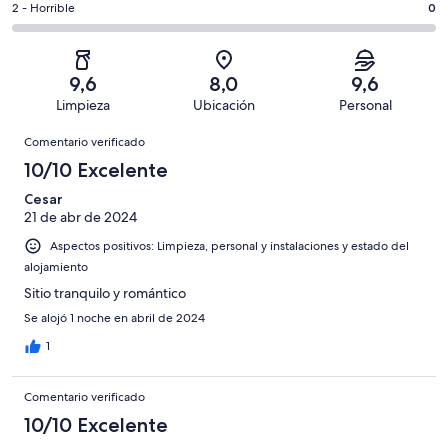
7
un
0
2 - Horrible
0
de
de
con
total
comentarios
7
un
una
de
de
con
total
puntuación
7
un
una
de
9,6
8,0
9,6
de
con
total
puntuación
7
Limpieza
Ubicación
Personal
10
una
de
de
con
Comentarios
-
puntuación
7
8
Comentario verificado
una
Excelente
de
con
-
puntuación
10/10 Excelente
6
una
Bueno
de
-
puntuación
Cesar
4
Normal
21 de abr de 2024
de
-
2
Aspectos positivos: Limpieza, personal y instalaciones y estado del
Mediocre
-
alojamiento
Horrible
Sitio tranquilo y romántico
Se alojó 1 noche en abril de 2024
1
Comentario verificado
10/10 Excelente