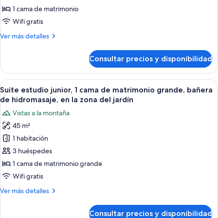
en
superior,
1 cama de matrimonio
la
1
zona
Wifi gratis
cama
del
Más
Ver más detalles
jardín
de
detalles
matrimonio,
de
Consultar precios y disponibilidad
Habitación
terraza,
doble
vistas
superior,
Abrir
Una habitación con una cama, dos mesit
al
10
1
Suite estudio junior, 1 cama de matrimonio grande, bañera
todas
jardín
cama
de hidromasaje, en la zona del jardín
de
las
Vistas a la montaña
matrimonio,
fotos
terraza,
45 m²
de
vistas
1 habitación
Suite
al
jardín
estudio
3 huéspedes
junior,
1 cama de matrimonio grande
1
Wifi gratis
cama
Más
Ver más detalles
de
detalles
matrimonio
de
Consultar precios y disponibilidad
Suite