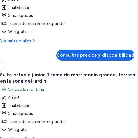
de
Suite)
vistas
1 habitación
Suite
al
jardín
Deluxe,
3 huéspedes
(Superior
1
1 cama de matrimonio grande
Junior
cama
Suite)
Wifi gratis
de
Más
Ver más detalles
matrimonio
detalles
grande,
de
Consultar precios y disponibilidad
Suite
bañera
Deluxe,
de
1
Abrir
Una habitación con piso de baldosas, 
hidromasaje,
6
cama
Suite estudio junior, 1 cama de matrimonio grande, terraza,
todas
en
de
en la zona del jardín
matrimonio
las
una
Vistas a la montaña
grande,
fotos
planta
bañera
45 m²
de
alta
de
1 habitación
Suite
hidromasaje,
en
estudio
3 huéspedes
una
junior,
1 cama de matrimonio grande
planta
1
alta
Wifi gratis
cama