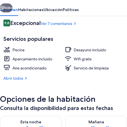
B&B
erior
Siguiente
108+
Resumen
Habitaciones
Ubicación
Políticas
Comentarios
Excepcional
9,8
Ver 7 comentarios
9,8 de 10
Servicios populares
Piscina
Desayuno incluido
Aparcamiento incluido
Wifi gratis
Aire acondicionado
Servicio de limpieza
Una piscina al aire libre, una piscina c
Abrir todos
Opciones de la habitación
Consulta la disponibilidad para estas fechas
Consulta la disponibilidad para esta noche, ago 9 - ago 10
Consulta la disponibilidad par
Esta noche
Mañana