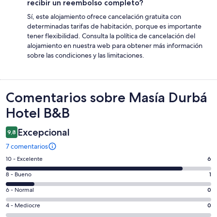
recibir un reembolso completo?
Sí, este alojamiento ofrece cancelación gratuita con
determinadas tarifas de habitación, porque es importante
tener flexibilidad. Consulta la política de cancelación del
alojamiento en nuestra web para obtener más información
sobre las condiciones y las limitaciones.
Comentarios
Comentarios sobre Masía Durbá
Hotel B&B
Excepcional
9,8
7 comentarios
6
10 - Excelente
6
comentarios
1
8 - Bueno
1
de
comentarios
un
0
6 - Normal
0
de
total
comentarios
un
0
4 - Mediocre
0
de
de
total
comentarios