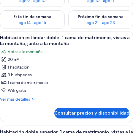
ago 9 - ago 10
ago 10 - ago 11
Consulta la disponibilidad para este fin de semana, ago 14 - a
Consulta la disponibilidad par
Este fin de semana
Próximo fin de semana
ago 14 - ago 16
ago 21 - ago 23
Abrir
Habitación de hotel con una cama gra
5
Habitación estándar doble, 1 cama de matrimonio, vistas a
todas
la montaña, junto a la montaña
las
Vistas a la montaña
fotos
20 m²
de
1 habitación
Habitación
estándar
3 huéspedes
doble,
1 cama de matrimonio
1
Wifi gratis
cama
Más
Ver más detalles
de
detalles
matrimonio,
de
Consultar precios y disponibilidad
Habitación
vistas
estándar
a
doble,
Abrir
Una habitación con cama, una mesita pe
la
5
1
Habitación doble superior, 1 cama de matrimonio, vistas a la