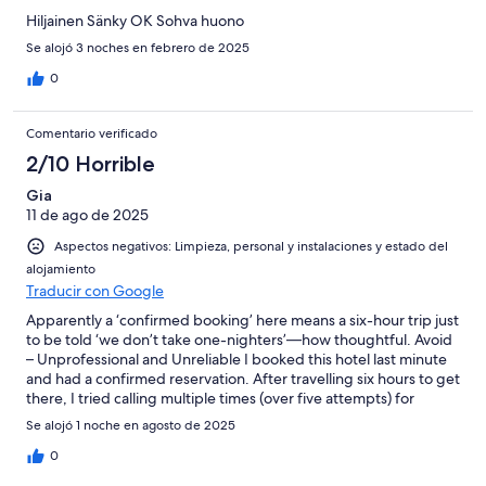
Horrible
Hiljainen Sänky OK Sohva huono
Se alojó 3 noches en febrero de 2025
0
Comentario verificado
2/10 Horrible
Gia
11 de ago de 2025
Aspectos negativos: Limpieza, personal y instalaciones y estado del
alojamiento
Traducir con Google
Apparently a ‘confirmed booking’ here means a six-hour trip just
to be told ‘we don’t take one-nighters’—how thoughtful. Avoid
– Unprofessional and Unreliable I booked this hotel last minute
and had a confirmed reservation. After travelling six hours to get
there, I tried calling multiple times (over five attempts) for
directions—no answer. Finally, just 10 minutes away, someone
Se alojó 1 noche en agosto de 2025
picked up only to tell me they don’t accept one-night stays,
despite my confirmed booking. No apology, no effort to help,
0
and zero regard for the inconvenience caused. This is not how a