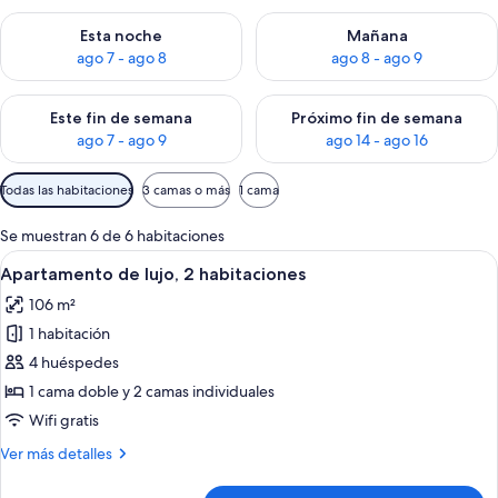
Consulta la disponibilidad para esta noche, ago 7 - ago 8
Consulta la disponibilidad pa
Esta noche
Mañana
ago 7 - ago 8
ago 8 - ago 9
Consulta la disponibilidad para este fin de semana, ago 7 - ag
Consulta la disponibilidad par
Este fin de semana
Próximo fin de semana
ago 7 - ago 9
ago 14 - ago 16
Filtros
Todas las habitaciones
3 camas o más
1 cama
disponibles
para
Se muestran 6 de 6 habitaciones
las
Abrir
Apartamento de lujo, 2 habitaciones | 
18
Apartamento de lujo, 2 habitaciones
habitaciones
todas
106 m²
las
1 habitación
fotos
de
4 huéspedes
Apartamento
1 cama doble y 2 camas individuales
de
Wifi gratis
lujo,
Más
Ver más detalles
2
detalles
habitaciones
de