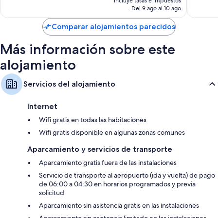
122 com
incluye tasas e impuestos
Servicios de guardería y cunas
actual
Del 9 ago al 10 ago
es
Bidés, bañeras o duchas y secadores de pelo
de
Comparar alojamientos parecidos
Cocinas, frigoríficos o congeladores grandes y lavavajillas
75 €
Más información sobre este
alojamiento
Servicios del alojamiento
Internet
Wifi gratis en todas las habitaciones
Wifi gratis disponible en algunas zonas comunes
Aparcamiento y servicios de transporte
Aparcamiento gratis fuera de las instalaciones
Servicio de transporte al aeropuerto (ida y vuelta) de pago
de 06:00 a 04:30 en horarios programados y previa
solicitud
Aparcamiento sin asistencia gratis en las instalaciones
Aparcamiento sin asistencia limitado en las instalaciones