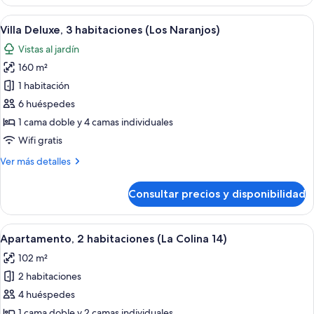
Deluxe,
5
Abrir
Villa Deluxe, 3 habitaciones (Los Naran
12
habitaciones
Villa Deluxe, 3 habitaciones (Los Naranjos)
todas
(10
Vistas al jardín
people)
las
160 m²
fotos
de
1 habitación
Villa
6 huéspedes
Deluxe,
1 cama doble y 4 camas individuales
3
Wifi gratis
habitaciones
Más
Ver más detalles
(Los
detalles
Naranjos)
de
Consultar precios y disponibilidad
Villa
Deluxe,
3
Abrir
Apartamento, 2 habitaciones (La Colina
10
habitaciones
Apartamento, 2 habitaciones (La Colina 14)
todas
(Los
102 m²
Naranjos)
las
2 habitaciones
fotos
de
4 huéspedes
Apartamento,
1 cama doble y 2 camas individuales