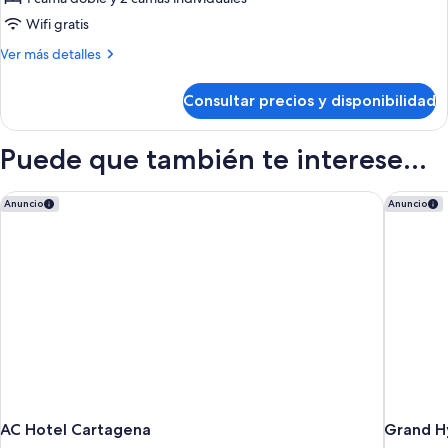
2
Wifi gratis
habitaciones
Más
Ver más detalles
(La
detalles
Colina
de
Consultar precios y disponibilidad
Apartamento,
14)
2
habitaciones
Puede que también te interese...
(La
Colina
14)
AC Hotel Cartagena
Grand Hy
Anuncio
Anuncio
AC Hotel Cartagena
Grand H