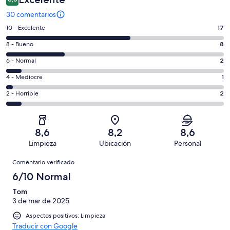
30 comentarios
17
10 - Excelente
17
comentarios
8
8 - Bueno
8
de
comentarios
un
2
6 - Normal
2
de
total
comentarios
un
1
4 - Mediocre
1
de
de
total
comentarios
30
un
2
2 - Horrible
2
de
de
con
total
comentarios
30
un
una
de
de
con
total
puntuación
30
un
una
de
8,6
8,2
8,6
de
con
total
puntuación
30
Limpieza
Ubicación
Personal
10
una
de
de
con
Comentarios
-
puntuación
30
8
Comentario verificado
una
Excelente
de
con
-
puntuación
6/10 Normal
6
una
Bueno
de
-
puntuación
Tom
4
Normal
3 de mar de 2025
de
-
2
Aspectos positivos: Limpieza
Mediocre
-
Traducir con Google