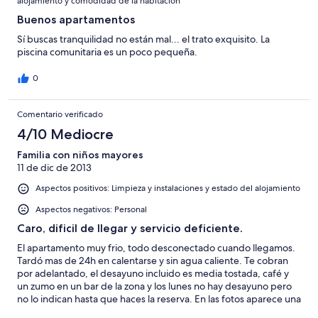
alojamiento y comodidad de la habitación
Buenos apartamentos
Sí buscas tranquilidad no están mal... el trato exquisito. La
piscina comunitaria es un poco pequeña.
0
Comentario verificado
4/10 Mediocre
Familia con niños mayores
11 de dic de 2013
Aspectos positivos: Limpieza y instalaciones y estado del alojamiento
Aspectos negativos: Personal
Caro, dificil de llegar y servicio deficiente.
El apartamento muy frio, todo desconectado cuando llegamos.
Tardó mas de 24h en calentarse y sin agua caliente. Te cobran
por adelantado, el desayuno incluido es media tostada, café y
un zumo en un bar de la zona y los lunes no hay desayuno pero
no lo indican hasta que haces la reserva. En las fotos aparece una
piscina cubierta pero es de un SPA cercano. Muy mal indicado y