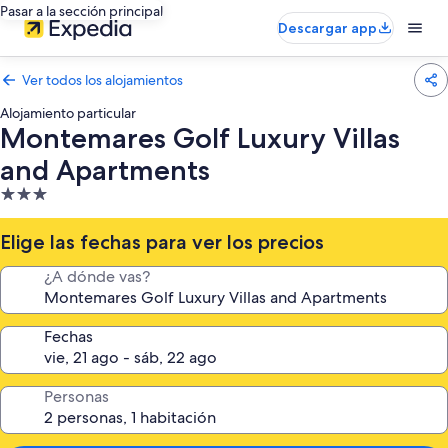
Pasar a la sección principal
Descargar app
Ver todos los alojamientos
Alojamiento particular
Montemares Golf Luxury Villas
and Apartments
Alojamiento
de
3.0 estrellas
Elige las fechas para ver los precios
¿A dónde vas?
Fechas
Personas