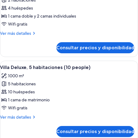
de
2 habitaciones
Apartamento,
4 huéspedes
2
1 cama doble y 2 camas individuales
habitaciones
Wifi gratis
(High
Más
Ver más detalles
Class)
detalles
de
Consultar precios y disponibilidad
Apartamento,
2
habitaciones
Abrir
Villa Deluxe, 5 habitaciones (10 people)
16
(High
Villa Deluxe, 5 habitaciones (10 people)
todas
Class)
1000 m²
las
5 habitaciones
fotos
de
10 huéspedes
Villa
1 cama de matrimonio
Deluxe,
Wifi gratis
5
Más
Ver más detalles
habitaciones
detalles
(10
de
Consultar precios y disponibilidad
Villa
people)