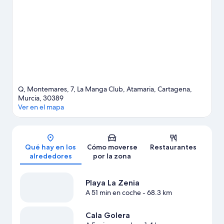
disfrutar de un evento especial, consulta el calendario de Plaza
de Toros de Cartagena. Descubre todas las actividades
acuáticas que podrás hacer en la zona, como submarinismo o
esnórquel; además, tendrás ocasión de disfrutar de la naturaleza
al aire libre con opciones tan variadas como las rutas a pie o en
bicicleta o el ciclismo de montaña.
Ver guía de viaje de
Cartagena
Q, Montemares, 7, La Manga Club, Atamaria, Cartagena,
Murcia, 30389
Ver en el mapa
Mapa
Qué hay en los
Cómo moverse
Restaurantes
alrededores
por la zona
Playa La Zenia
A 51 min en coche
- 68.3 km
Cala Golera