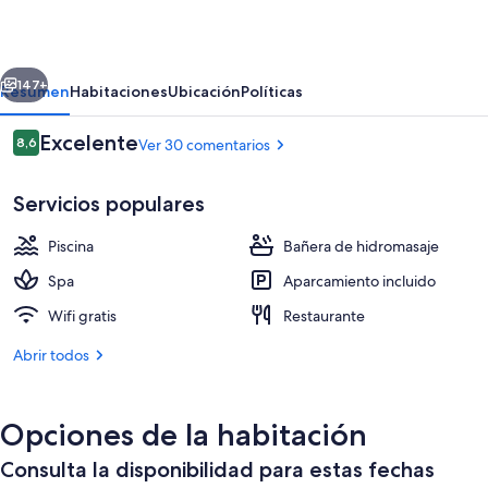
Luxury
Villas
erior
Siguiente
and
147+
Resumen
Habitaciones
Ubicación
Políticas
Apartments
Comentarios
Excelente
8,6
Ver 30 comentarios
8,6 de 10
Servicios populares
Piscina
Bañera de hidromasaje
Spa
Aparcamiento incluido
Wifi gratis
Restaurante
Apartamento de lujo, 2 habitaciones | Pi
Abrir todos
Opciones de la habitación
Consulta la disponibilidad para estas fechas