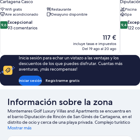
Cartagena Casco
Diputació
Wifi gratis
Restaurante
Piscina
Aire acondicionado
Desayuno disponible
Spa
9.6
9.4
Excepcional
Excep
9,6
9,4
sobre
sobre
93 comentarios
122 c
10,
10,
El
117 €
Excepcional,
Excepcion
precio
incluye tasas e impuestos
93 comentarios
122 comen
actual
Del 19 ago al 20 ago
es
Inicia sesión para echar un vistazo a las ventajas y los
de
descuentos de los que puedes disfrutar. Cuantas más
117 €
aventuras, ¡más recompensas!
Iniciar sesión
Registrarme gratis
Información sobre la zona
Montemares Golf Luxury Villas and Apartments se encuentra en
el barrio Diputación de Rincón de San Ginés de Cartagena, en el
distrito de ocio y cerca de una playa privada. Complejo turístico
con campo de golf La Manga Club y Complejo de golf Mar
Mostrar más
Menor son ideales para los que buscan unas vacaciones activas.
¿Viajas con niños? Pues llévalos a Museo Naval y, si te apetece