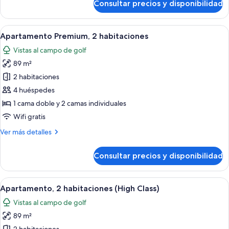
Consultar precios y disponibilidad
Apartamento
de
lujo,
Abrir
Vistas desde la habitación
7
2
Apartamento Premium, 2 habitaciones
todas
habitaciones
Vistas al campo de golf
las
89 m²
fotos
de
2 habitaciones
Apartamento
4 huéspedes
Premium,
1 cama doble y 2 camas individuales
2
Wifi gratis
habitaciones
Más
Ver más detalles
detalles
de
Consultar precios y disponibilidad
Apartamento
Premium,
2
Abrir
Apartamento, 2 habitaciones (High Class
8
habitaciones
Apartamento, 2 habitaciones (High Class)
todas
Vistas al campo de golf
las
89 m²
fotos