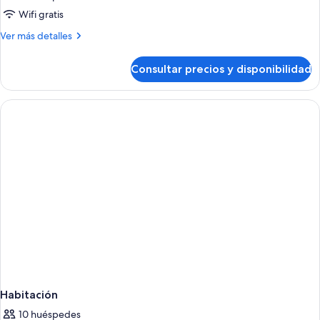
Wifi gratis
Más
Ver más detalles
detalles
de
Consultar precios y disponibilidad
Habitación
Habitación
10 huéspedes