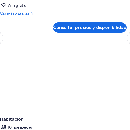
Wifi gratis
Más
Ver más detalles
detalles
de
Consultar precios y disponibilidad
Habitación
Habitación
10 huéspedes