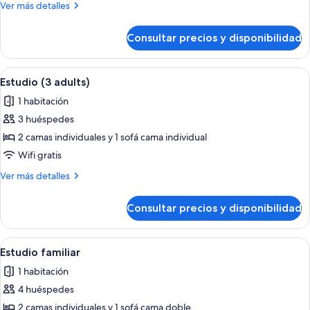
Más
Ver más detalles
adults)
detalles
de
Consultar precios y disponibilidad
Estudio
(2
adults)
Abrir
Una cama doble con ropa de cama a ra
8
Estudio (3 adults)
todas
1 habitación
las
3 huéspedes
fotos
de
2 camas individuales y 1 sofá cama individual
Estudio
Wifi gratis
(3
Más
Ver más detalles
adults)
detalles
de
Consultar precios y disponibilidad
Estudio
(3
adults)
Abrir
Una cama doble con ropa de cama a ra
5
Estudio familiar
todas
1 habitación
las
4 huéspedes
fotos
de
2 camas individuales y 1 sofá cama doble