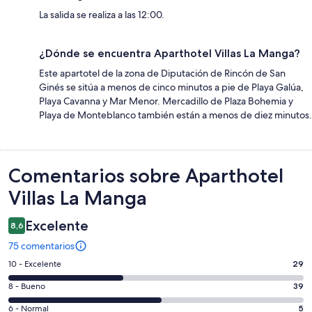
La salida se realiza a las 12:00.
¿Dónde se encuentra Aparthotel Villas La Manga?
Este apartotel de la zona de Diputación de Rincón de San
Ginés se sitúa a menos de cinco minutos a pie de Playa Galúa,
Playa Cavanna y Mar Menor. Mercadillo de Plaza Bohemia y
Playa de Monteblanco también están a menos de diez minutos.
Comentarios
Comentarios sobre Aparthotel
Villas La Manga
Excelente
8,6
75 comentarios
29
10 - Excelente
29
comentarios
39
8 - Bueno
39
de
comentarios
un
5
6 - Normal
5