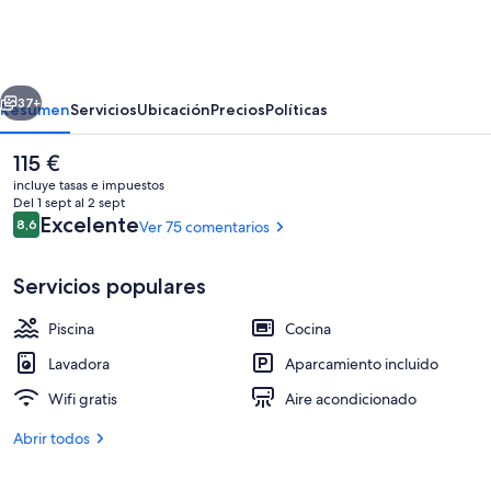
Villas
La
Manga
erior
Siguiente
37+
Resumen
Servicios
Ubicación
Precios
Políticas
El
115 €
precio
incluye tasas e impuestos
actual
Del 1 sept al 2 sept
es
Comentarios
Excelente
8,6
Ver 75 comentarios
8,6 de 10
de
115 €
Servicios populares
Piscina
Cocina
Jardines del alojamiento
Lavadora
Aparcamiento incluido
Wifi gratis
Aire acondicionado
Abrir todos