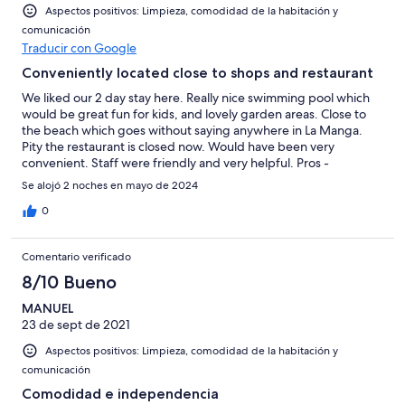
Aspectos positivos: Limpieza, comodidad de la habitación y
comunicación
Traducir con Google
Conveniently located close to shops and restaurant
We liked our 2 day stay here. Really nice swimming pool which
would be great fun for kids, and lovely garden areas. Close to
the beach which goes without saying anywhere in La Manga.
Pity the restaurant is closed now. Would have been very
convenient. Staff were friendly and very helpful. Pros -
Kitchenette - Washing machine - Air conditioned - small balcony
Se alojó 2 noches en mayo de 2024
- Clothes airer - Free parking - Quiet and quite comfortable
Cons - No starter pack to get you going - Very dated - No
0
detergent for the washing machine - but the waters free - No
dish towels - No plug for the sink which makes it pretty difficult
Comentario verificado
to wash dishes. - Kitchen utensils very basic - No condiments or
even salt and pepper. - No instructions for any appliances -
8/10 Bueno
Rangehood didn’t work - Only soap in the en-suite was in the
MANUEL
shower. Too bad if you just want to wash your hands
23 de sept de 2021
Aspectos positivos: Limpieza, comodidad de la habitación y
comunicación
Comodidad e independencia