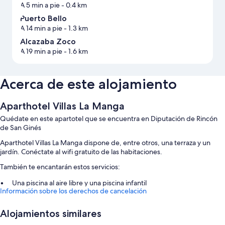
A 5 min a pie
- 0.4 km
Puerto Bello
A 14 min a pie
- 1.3 km
Alcazaba Zoco
A 19 min a pie
- 1.6 km
Acerca de este alojamiento
Aparthotel Villas La Manga
Quédate en este apartotel que se encuentra en Diputación de Rincón
de San Ginés
Aparthotel Villas La Manga dispone de, entre otros, una terraza y un
jardín. Conéctate al wifi gratuito de las habitaciones.
También te encantarán estos servicios:
Una piscina al aire libre y una piscina infantil
Información sobre los derechos de cancelación
Aparcamiento gratis
Un servicio de recepción las 24 horas, consigna de equipaje y
Alojamientos similares
asistencia turística y para la compra de entradas