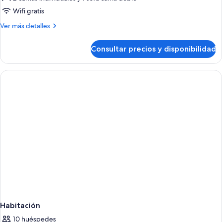
Estudio
Wifi gratis
familiar
Más
Ver más detalles
detalles
de
Consultar precios y disponibilidad
Estudio
familiar
Habitación
10 huéspedes