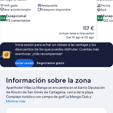
Wifi gratis
Restaurante
Piscina
Aire acondicionado
Desayuno disponible
Spa
9.6
9.4
Excepcional
Excep
9,6
9,4
sobre
sobre
93 comentarios
122 c
10,
10,
El
117 €
Excepcional,
Excepcion
precio
incluye tasas e impuestos
93 comentarios
122 comen
actual
Del 19 ago al 20 ago
es
Inicia sesión para echar un vistazo a las ventajas y los
de
descuentos de los que puedes disfrutar. Cuantas más
117 €
aventuras, ¡más recompensas!
Iniciar sesión
Registrarme gratis
Información sobre la zona
Aparthotel Villas La Manga se encuentra en el barrio Diputación
de Rincón de San Ginés de Cartagena, cerca de la playa.
Complejo turístico con campo de golf La Manga Club y
Complejo de golf Mar Menor son ideales para los que buscan
Mostrar más
unas vacaciones activas. ¿Deseando estar ya en el agua? Con
actividades como esnórquel, windsurf o vela a tu alcance, no te