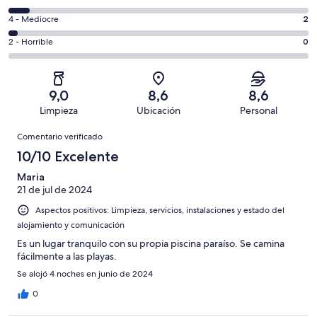
de
total
comentarios
un
2
4 - Mediocre
2
de
de
total
comentarios
75
un
0
2 - Horrible
0
de
de
con
total
comentarios
75
un
una
de
de
con
total
puntuación
75
un
una
de
9,0
8,6
8,6
de
con
total
puntuación
75
Limpieza
Ubicación
Personal
10
una
de
de
con
Comentarios
-
puntuación
75
8
Comentario verificado
una
Excelente
de
con
-
puntuación
10/10 Excelente
6
una
Bueno
de
-
puntuación
Maria
4
Normal
21 de jul de 2024
de
-
2
Aspectos positivos: Limpieza, servicios, instalaciones y estado del
Mediocre
-
alojamiento y comunicación
Horrible
Es un lugar tranquilo con su propia piscina paraíso. Se camina
fácilmente a las playas.
Se alojó 4 noches en junio de 2024
0