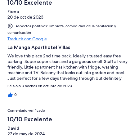
10/10 Excelente
Fiona
20 de oct de 2023
Aspectos positivos: Limpieza, comodidad de la habitación y
comunicación
Traducir con Google
La Manga Aparthotel Villas
We love this place 2nd time back. Ideally situated easy free
parking. Super super clean and a gorgeous smell. Staff all very
friendly. Little apartment has kitchen with fridge, washing
machine and TV. Balcony that looks out into garden and pool.
Just perfect for a few days travelling through but definitely
great for longer stays too. Great buffet breakfast at 5€. Relaxing
Se alojó 3 noches en octubre de 2023
breakfast comedor with hospitable staff. Definitely recommend
and will use again and again
0
Comentario verificado
10/10 Excelente
David
27 de may de 2024