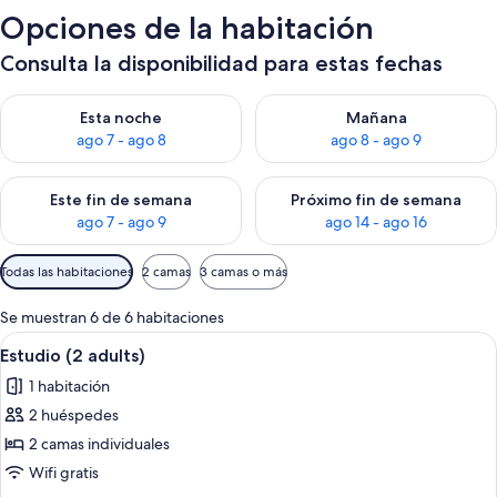
Opciones de la habitación
Consulta la disponibilidad para estas fechas
Consulta la disponibilidad para esta noche, ago 7 - ago 8
Consulta la disponibilidad pa
Esta noche
Mañana
ago 7 - ago 8
ago 8 - ago 9
Consulta la disponibilidad para este fin de semana, ago 7 - ag
Consulta la disponibilidad par
Este fin de semana
Próximo fin de semana
ago 7 - ago 9
ago 14 - ago 16
Filtros
Todas las habitaciones
2 camas
3 camas o más
disponibles
para
Se muestran 6 de 6 habitaciones
las
Abrir
Una cama doble con ropa de cama a ra
8
Estudio (2 adults)
habitaciones
todas
1 habitación
las
2 huéspedes
fotos
de
2 camas individuales
Estudio
Wifi gratis
(2