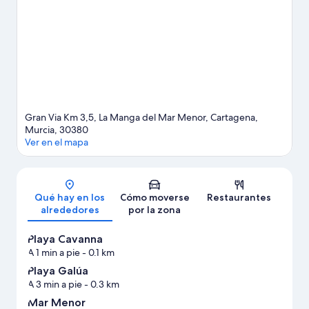
faltarán aventuras cerca de tu alojamiento.
Ver guía de viaje de
Cartagena
Ver más apartoteles en Cartagena
Gran Via Km 3,5, La Manga del Mar Menor, Cartagena,
Murcia, 30380
Ver en el mapa
Mapa
Qué hay en los
Cómo moverse
Restaurantes
alrededores
por la zona
Playa Cavanna
A 1 min a pie
- 0.1 km
Playa Galúa
A 3 min a pie
- 0.3 km
Mar Menor