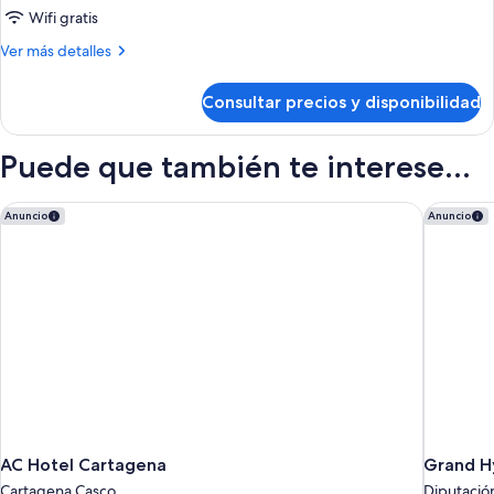
Wifi gratis
Más
Ver más detalles
detalles
de
Consultar precios y disponibilidad
Habitación
Puede que también te interese...
AC Hotel Cartagena
Grand Hy
Anuncio
Anuncio
AC Hotel Cartagena
Grand H
Cartagena Casco
Diputació