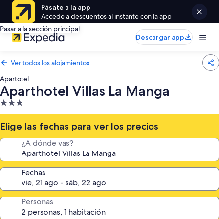
Pásate a la app
Accede a descuentos al instante con la app
Pasar a la sección principal
Descargar app
Ver todos los alojamientos
Apartotel
Aparthotel Villas La Manga
Alojamiento
de
3.0 estrellas
Elige las fechas para ver los precios
¿A dónde vas?
Fechas
Personas