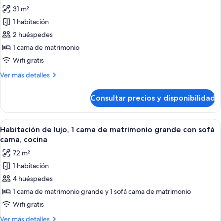
todas
matrimonio
31 m²
grande,
las
cocina
1 habitación
fotos
de
2 huéspedes
Estudio,
1 cama de matrimonio
1
Wifi gratis
cama
Más
Ver más detalles
de
detalles
matrimonio,
de
Consultar precios y disponibilidad
Estudio,
cocina
1
cama
Abrir
Un dormitorio con pared de ladrillo, c
4
de
Habitación de lujo, 1 cama de matrimonio grande con sofá
todas
matrimonio,
cama, cocina
cocina
las
72 m²
fotos
1 habitación
de
4 huéspedes
Habitación
de
1 cama de matrimonio grande y 1 sofá cama de matrimonio
lujo,
Wifi gratis
1
Más
Ver más detalles