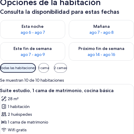
Opciones de la habitación
Consulta la disponibilidad para estas fechas
Consulta la disponibilidad para esta noche, ago 6 - ago 7
Consulta la disponibilidad pa
Esta noche
Mañana
ago 6 - ago 7
ago 7 - ago 8
Consulta la disponibilidad para este fin de semana, ago 7 - ag
Consulta la disponibilidad par
Este fin de semana
Próximo fin de semana
ago 7 - ago 9
ago 14 - ago 16
Filtros
Todas las habitaciones
1 cama
2 camas
disponibles
para
Se muestran 10 de 10 habitaciones
las
Abrir
Suite estudio, 1 cama de matrimonio, co
8
Suite estudio, 1 cama de matrimonio, cocina básica
habitaciones
todas
28 m²
las
1 habitación
fotos
de
2 huéspedes
Suite
1 cama de matrimonio
estudio,
Wifi gratis