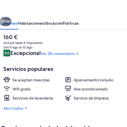
Mill
Suites
erior
Siguiente
78+
Resumen
Habitaciones
Ubicación
Políticas
El
160 €
precio
incluye tasas e impuestos
actual
Del 9 ago al 10 ago
es
Comentarios
Excepcional
9,6
Ver 38 comentarios
9,6 de 10
de
160 €
Servicios populares
Se aceptan mascotas
Aparcamiento incluido
Suite, 1 habitación | Espacio para traba
Wifi gratis
Aire acondicionado
Servicios de lavandería
Servicio de limpieza
Abrir todos