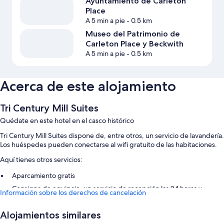
Ayuntamiento de Carleton
Place
A 5 min a pie
- 0.5 km
Museo del Patrimonio de
Carleton Place y Beckwith
A 5 min a pie
- 0.5 km
Acerca de este alojamiento
Tri Century Mill Suites
Quédate en este hotel en el casco histórico
Tri Century Mill Suites dispone de, entre otros, un servicio de lavandería.
Los huéspedes pueden conectarse al wifi gratuito de las habitaciones.
Aquí tienes otros servicios:
Aparcamiento gratis
Consigna de equipaje, un servicio de recepción las 24 horas y
Información sobre los derechos de cancelación
espacios sin humos
Un ascensor
Alojamientos similares