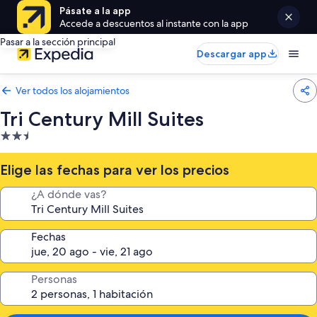
Pásate a la app
Accede a descuentos al instante con la app
Pasar a la sección principal
Descargar app
Ver todos los alojamientos
Tri Century Mill Suites
Alojamiento
de
2.5 estrellas
Elige las fechas para ver los precios
¿A dónde vas?
Fechas
Personas