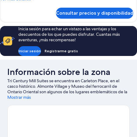
cama
detalles
de
de
Consultar precios y disponibilidad
Habitación
matrimonio
de
grande
lujo,
Inicia sesión para echar un vistazo a las ventajas y los
con
1
descuentos de los que puedes disfrutar. Cuantas más
cama
sofá
aventuras, ¡más recompensas!
de
cama,
matrimonio
Iniciar sesión
Registrarme gratis
cocina
grande
con
sofá
Información sobre la zona
cama,
cocina
Tri Century Mill Suites se encuentra en Carleton Place, en el
casco histórico. Almonte Village y Museo del ferrocarril de
Ontario Oriental son algunos de los lugares emblemáticos de la
región, donde también puedes acercarte a atractivos turísticos
Mostrar más
como Granja Saunders y Feria de muestras Carp. ¿Te apetece
disfrutar de un evento especial? Puedes consultar el calendario
de Estadio Canadian Tire Centre o Bell Sensplex.
Ver guía de
viaje de Carleton Place