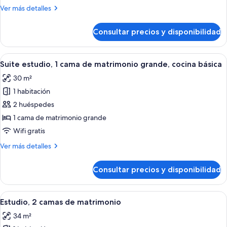
1
Más
Ver más detalles
cama
detalles
de
de
Consultar precios y disponibilidad
Suite
matrimonio,
estudio,
cocina
1
Abrir
Suite estudio, 1 cama de matrimonio gra
básica
11
cama
Suite estudio, 1 cama de matrimonio grande, cocina básica
todas
de
30 m²
matrimonio,
las
cocina
1 habitación
fotos
básica
de
2 huéspedes
Suite
1 cama de matrimonio grande
estudio,
Wifi gratis
1
Más
Ver más detalles
cama
detalles
de
de
Consultar precios y disponibilidad
Suite
matrimonio
estudio,
grande,
1
Abrir
Estudio, 2 camas de matrimonio | Espac
cocina
11
cama
Estudio, 2 camas de matrimonio
todas
básica
de
34 m²
matrimonio
las