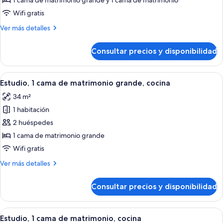
1 cama de matrimonio grande y 1 cama de matrimonio
1
Wifi gratis
habitación
Más
Ver más detalles
detalles
de
Consultar precios y disponibilidad
Suite,
1
habitación
Abrir
Espacio para trabajar con un portátil, 
4
Estudio, 1 cama de matrimonio grande, cocina
todas
34 m²
las
1 habitación
fotos
de
2 huéspedes
Estudio,
1 cama de matrimonio grande
1
Wifi gratis
cama
Más
Ver más detalles
de
detalles
matrimonio
de
Consultar precios y disponibilidad
Estudio,
grande,
1
cocina
cama
Abrir
Un dormitorio con pared de ladrillo, 
4
de
Estudio, 1 cama de matrimonio, cocina