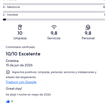
de
total
comentarios
un
0
4 - Mediocre
0
de
de
total
comentarios
38
un
1
2 - Horrible
1
de
de
con
total
comentarios
38
un
una
de
de
con
total
puntuación
38
un
una
de
10
9,8
9,8
de
con
total
puntuación
38
Limpieza
Servicios
Personal
10
una
de
de
con
Comentarios
-
puntuación
38
8
Comentario verificado
una
Excelente
de
con
-
puntuación
10/10 Excelente
6
una
Bueno
de
-
puntuación
Cristina
4
Normal
15 de jun de 2026
de
-
2
Aspectos positivos: Limpieza, personal, servicios y instalaciones y
Mediocre
-
estado del alojamiento
Horrible
Traducir con Google
Great stay!
Se alojó 1 noche en mayo de 2026
0