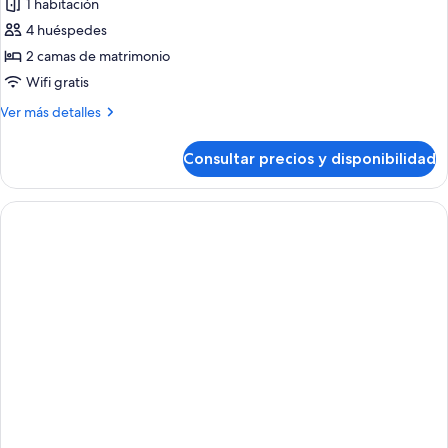
grande,
1 habitación
fotos
cocina
de
4 huéspedes
básica
Estudio,
2 camas de matrimonio
2
Wifi gratis
camas
Más
Ver más detalles
de
detalles
matrimonio
de
Consultar precios y disponibilidad
Estudio,
2
camas
de
matrimonio