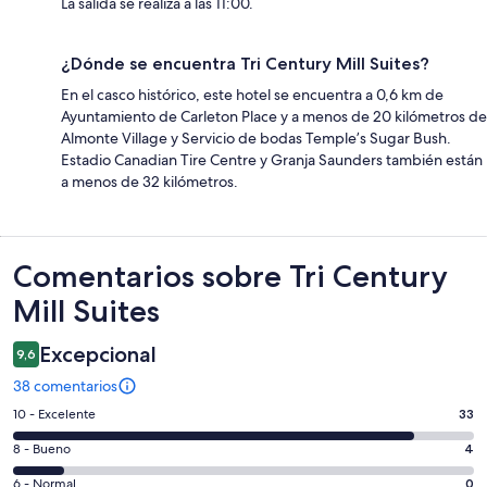
La salida se realiza a las 11:00.
¿Dónde se encuentra Tri Century Mill Suites?
En el casco histórico, este hotel se encuentra a 0,6 km de
Ayuntamiento de Carleton Place y a menos de 20 kilómetros de
Almonte Village y Servicio de bodas Temple’s Sugar Bush.
Estadio Canadian Tire Centre y Granja Saunders también están
a menos de 32 kilómetros.
Comentarios
Comentarios sobre Tri Century
Mill Suites
Excepcional
9,6
38 comentarios
33
10 - Excelente
33
comentarios
4
8 - Bueno
4
de
comentarios
un
0
6 - Normal
0