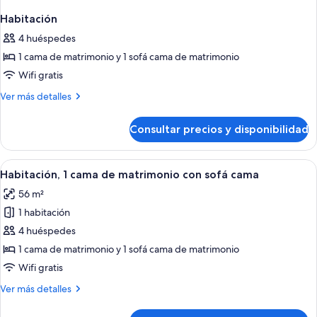
Habitación
4 huéspedes
1 cama de matrimonio y 1 sofá cama de matrimonio
Wifi gratis
Más
Ver más detalles
detalles
de
Consultar precios y disponibilidad
Habitación
Abrir
Habitación, 1 cama de matrimonio con s
15
Habitación, 1 cama de matrimonio con sofá cama
todas
56 m²
las
1 habitación
fotos
de
4 huéspedes
Habitación,
1 cama de matrimonio y 1 sofá cama de matrimonio
1
Wifi gratis
cama
Más
Ver más detalles
de
detalles
matrimonio
de