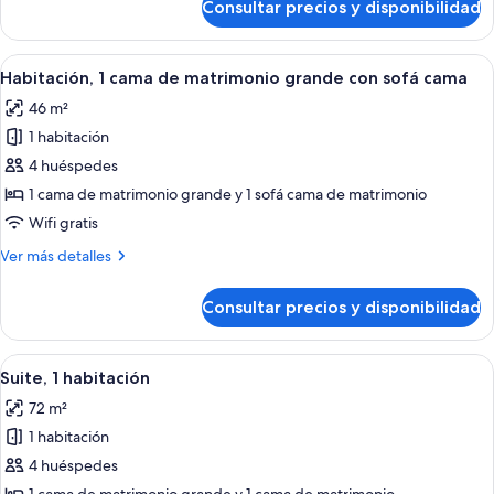
Consultar precios y disponibilidad
Habitación,
con
1
sofá
cama
Abrir
Espacio para trabajar con un portátil, 
cama
15
de
Habitación, 1 cama de matrimonio grande con sofá cama
todas
matrimonio
46 m²
con
las
sofá
1 habitación
fotos
cama
de
4 huéspedes
Habitación,
1 cama de matrimonio grande y 1 sofá cama de matrimonio
1
Wifi gratis
cama
Más
Ver más detalles
de
detalles
matrimonio
de
Consultar precios y disponibilidad
Habitación,
grande
1
con
cama
Abrir
Suite, 1 habitación | Espacio para traba
sofá
14
de
Suite, 1 habitación
todas
cama
matrimonio
72 m²
grande
las
con
1 habitación
fotos
sofá
de
4 huéspedes
cama
Suite,