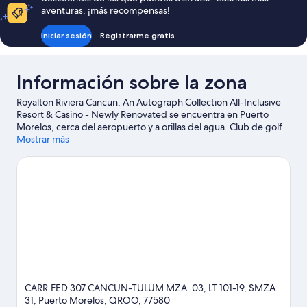
248 €
aventuras, ¡más recompensas!
Iniciar sesión
Registrarme gratis
Información sobre la zona
Royalton Riviera Cancun, An Autograph Collection All-Inclusive
Resort & Casino - Newly Renovated se encuentra en Puerto
Morelos, cerca del aeropuerto y a orillas del agua. Club de golf
Moon Palace y Riviera Cancun Golf Resort son excelentes
Mostrar más
opciones para los que buscan unas vacaciones activas; añádelas
a tu itinerario junto a otros atractivos turísticos como Parque
Nacional Costa Occidental de Isla Mujeres, Punta Cancún y
Punta Nizuc y Parque temático Xoximilco. También merece la
pena acercarse a Campo de golf El Tinto y Plaza Central de
Puerto Morelos. Te encantará explorar la zona y vivir aventuras
en el agua con tu actividad favorita: ¿windsurf, tal vez?
Ver guía
de viaje de Puerto Morelos
Ver más complejos turísticos en Puerto Morelos
CARR.FED 307 CANCUN-TULUM MZA. 03, LT 101-19, SMZA.
31, Puerto Morelos, QROO, 77580