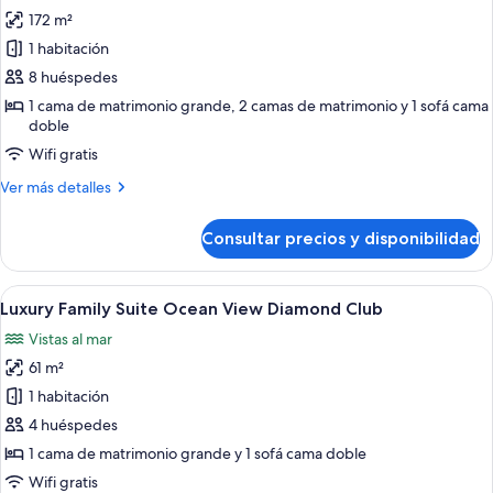
todas
Suite
172 m²
Swim
las
Out
1 habitación
fotos
de
8 huéspedes
Luxury
1 cama de matrimonio grande, 2 camas de matrimonio y 1 sofá cama
doble
Presidential
Two
Wifi gratis
Bedroom
Más
Ver más detalles
Suite
detalles
de
Swim
Consultar precios y disponibilidad
Luxury
Out
Presidential
Two
Abrir
Una habitación de hotel moderna con 
7
Bedroom
Luxury Family Suite Ocean View Diamond Club
todas
Suite
Vistas al mar
Swim
las
Out
61 m²
fotos
de
1 habitación
Luxury
4 huéspedes
Family
1 cama de matrimonio grande y 1 sofá cama doble
Suite
Wifi gratis