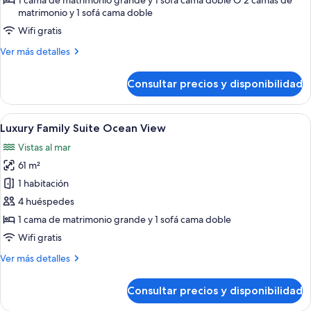
1 cama de matrimonio grande y 1 sofá cama doble O 2 camas de
matrimonio y 1 sofá cama doble
View
with
Wifi gratis
Terrace
Más
Ver más detalles
Jacuzzi
detalles
de
Diamond
Consultar precios y disponibilidad
Luxury
Club
Suite
Ocean
Abrir
Habitación de hotel moderna con sofá, 
7
View
Luxury Family Suite Ocean View
todas
with
Vistas al mar
Terrace
las
Jacuzzi
61 m²
fotos
Diamond
de
1 habitación
Club
Luxury
4 huéspedes
Family
1 cama de matrimonio grande y 1 sofá cama doble
Suite
Wifi gratis
Ocean
Más
Ver más detalles
View
detalles
de
Consultar precios y disponibilidad
Luxury
Family