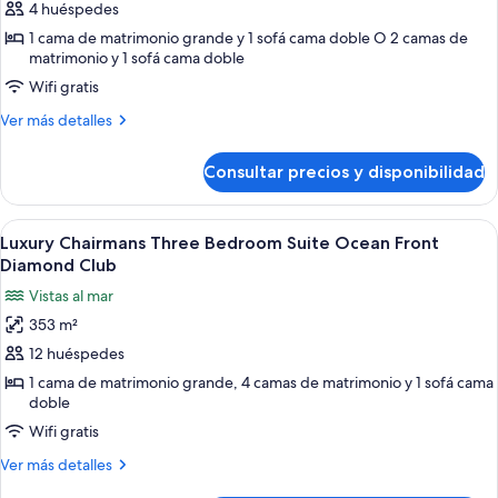
Luxury
4 huéspedes
Junior
1 cama de matrimonio grande y 1 sofá cama doble O 2 camas de
Suite
matrimonio y 1 sofá cama doble
Ocean
Wifi gratis
View
Más
Ver más detalles
detalles
de
Consultar precios y disponibilidad
Luxury
Junior
Suite
Abrir
Habitación de hotel con dos camas, un 
5
Ocean
Luxury Chairmans Three Bedroom Suite Ocean Front
todas
View
Diamond Club
las
Vistas al mar
fotos
353 m²
de
12 huéspedes
Luxury
Chairmans
1 cama de matrimonio grande, 4 camas de matrimonio y 1 sofá cama
doble
Three
Wifi gratis
Bedroom
Suite
Más
Ver más detalles
Ocean
detalles