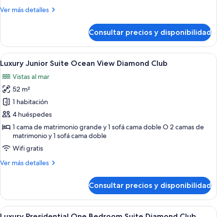
Ocean
Más
Ver más detalles
View
detalles
Diamond
de
Consultar precios y disponibilidad
Club
Luxury
Family
Suite
Abrir
Una habitación de hotel moderna con d
5
Ocean
Luxury Junior Suite Ocean View Diamond Club
todas
View
Vistas al mar
Diamond
las
Club
52 m²
fotos
de
1 habitación
Luxury
4 huéspedes
Junior
1 cama de matrimonio grande y 1 sofá cama doble O 2 camas de
Suite
matrimonio y 1 sofá cama doble
Ocean
Wifi gratis
View
Más
Ver más detalles
Diamond
detalles
Club
de
Consultar precios y disponibilidad
Luxury
Junior
Suite
Abrir
Una sala de estar moderna con una me
5
Ocean
Luxury Presidential One Bedroom Suite Diamond Club