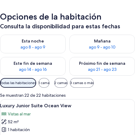
Opciones de la habitación
Consulta la disponibilidad para estas fechas
Consulta la disponibilidad para esta noche, ago 8 - ago 9
Consulta la disponibilidad pa
Esta noche
Mañana
ago 8 - ago 9
ago 9 - ago 10
Consulta la disponibilidad para este fin de semana, ago 14 - a
Consulta la disponibilidad par
Este fin de semana
Próximo fin de semana
ago 14 - ago 16
ago 21 - ago 23
Filtros
Todas las habitaciones
1 cama
2 camas
3 camas o más
disponibles
para
Se muestran 22 de 22 habitaciones
las
Abrir
Una habitación de hotel moderna con 
5
Luxury Junior Suite Ocean View
habitaciones
todas
Vistas al mar
las
52 m²
fotos
de
1 habitación