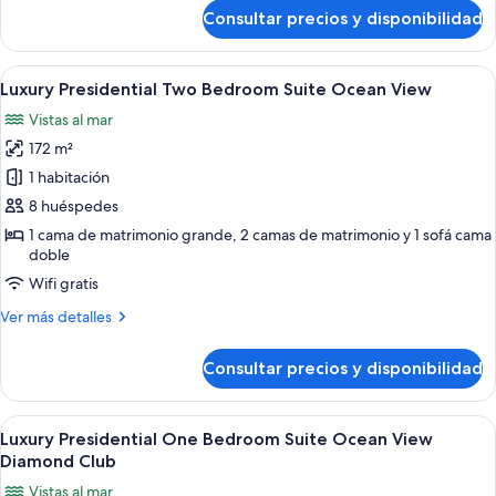
de
Front
Consultar precios y disponibilidad
Luxury
Diamond
Chairmans
Club
Three
Abrir
Habitación de hotel moderna con una 
10
Bedroom
Luxury Presidential Two Bedroom Suite Ocean View
todas
Suite
Vistas al mar
Ocean
las
Front
172 m²
fotos
Diamond
de
1 habitación
Club
Luxury
8 huéspedes
Presidential
1 cama de matrimonio grande, 2 camas de matrimonio y 1 sofá cama
Two
doble
Bedroom
Wifi gratis
Suite
Más
Ver más detalles
Ocean
detalles
View
de
Consultar precios y disponibilidad
Luxury
Presidential
Two
Abrir
Habitación de hotel moderna con una 
8
Bedroom
Luxury Presidential One Bedroom Suite Ocean View
todas
Suite
Diamond Club
Ocean
las
Vistas al mar
View