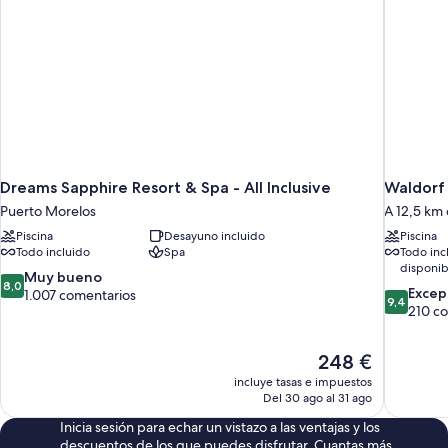
Club
Dreams Sapphire Resort & Spa - All Inclusive
Waldorf 
Puerto Morelos
A 12,5 km
Piscina
Desayuno incluido
Piscina
Todo incluido
Spa
Todo inc
disponib
8.0
Muy bueno
8,0
9.4
Excep
sobre
1.007 comentarios
9,4
sobre
210 c
10,
10,
Muy
Excepcion
bueno,
El
248 €
210 comen
1.007 comentarios
precio
incluye tasas e impuestos
actual
Del 30 ago al 31 ago
es
Inicia sesión para echar un vistazo a las ventajas y los
de
descuentos de los que puedes disfrutar. Cuantas más