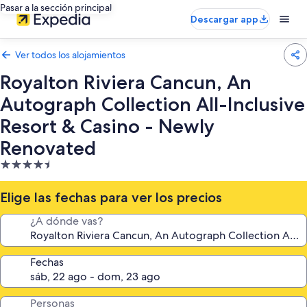
Pasar a la sección principal
Descargar app
Ver todos los alojamientos
Royalton Riviera Cancun, An
Autograph Collection All-Inclusive
Resort & Casino - Newly
Renovated
Alojamiento
de
4.5 estrellas
Elige las fechas para ver los precios
¿A dónde vas?
Fechas
Personas