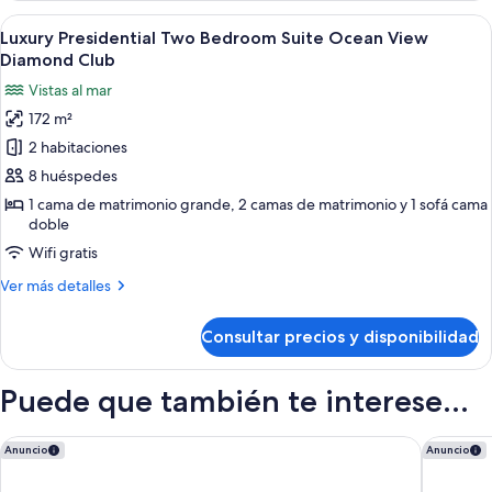
Suite
Abrir
Habitación de hotel moderna con una 
9
Ocean
Luxury Presidential Two Bedroom Suite Ocean View
todas
View
Diamond Club
las
Vistas al mar
fotos
172 m²
de
2 habitaciones
Luxury
Presidential
8 huéspedes
Two
1 cama de matrimonio grande, 2 camas de matrimonio y 1 sofá cama
doble
Bedroom
Suite
Wifi gratis
Ocean
Más
Ver más detalles
View
detalles
de
Diamond
Consultar precios y disponibilidad
Luxury
Club
Presidential
Two
Puede que también te interese...
Bedroom
Suite
Ocean
Dreams Sapphire Resort & Spa - All Inclusive
Waldorf 
Anuncio
Anuncio
View
Diamond