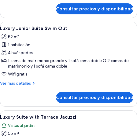
Bedroom
de
Suite
Consultar precios y disponibilidad
Luxury
Swim
Presidential
Out
Two
Abrir
Un área de piscina con dos sillas de d
6
Bedroom
DC
Luxury Junior Suite Swim Out
todas
Suite
52 m²
Swim
las
Out
1 habitación
fotos
DC
de
4 huéspedes
Luxury
1 cama de matrimonio grande y 1 sofá cama doble O 2 camas de
matrimonio y 1 sofá cama doble
Junior
Suite
Wifi gratis
Swim
Más
Ver más detalles
Out
detalles
de
Consultar precios y disponibilidad
Luxury
Junior
Suite
Abrir
Habitación de hotel moderna con una c
6
Swim
Luxury Suite with Terrace Jacuzzi
todas
Out
Vistas al jardín
las
55 m²
fotos