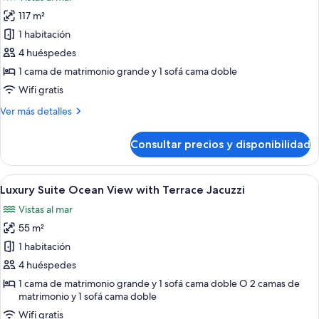
fotos
117 m²
de
1 habitación
Luxury
Presidential
4 huéspedes
One
1 cama de matrimonio grande y 1 sofá cama doble
Bedroom
Wifi gratis
Suite
Más
Ver más detalles
Ocean
detalles
View
de
Consultar precios y disponibilidad
Luxury
Diamond
Presidential
Club
One
Abrir
Un balcón con vista a una piscina y edif
5
Bedroom
Luxury Suite Ocean View with Terrace Jacuzzi
todas
Suite
Vistas al mar
Ocean
las
View
55 m²
fotos
Diamond
de
1 habitación
Club
Luxury
4 huéspedes
Suite
1 cama de matrimonio grande y 1 sofá cama doble O 2 camas de
Ocean
matrimonio y 1 sofá cama doble
View
Wifi gratis