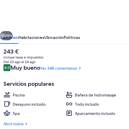
Royalton
Riviera
Cancun,
An
erior
Siguiente
Autograph
291+
Resumen
Habitaciones
Ubicación
Políticas
Collection
El
243 €
All-
precio
incluye tasas e impuestos
Inclusive
actual
Del 23 ago al 24 ago
es
Comentarios
Muy bueno
8,0
Ver 348 comentarios
Resort
8,0 de 10
de
243 €
&
Servicios populares
Casino
-
Piscina
Bañera de hidromasaje
8 piscinas al aire libre, sombrillas, tum
Newly
Desayuno incluido
Todo incluido
Renovated
Spa
Aparcamiento incluido
Abrir todos