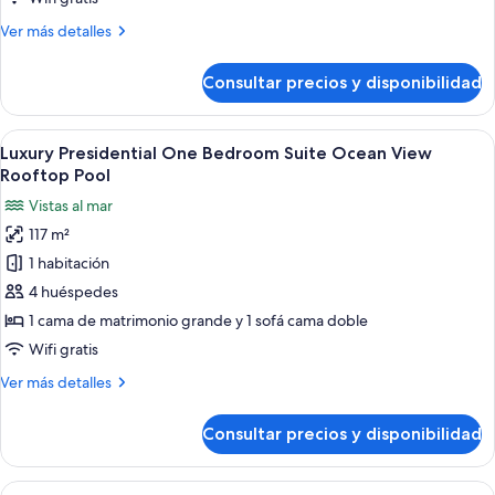
Ocean
Más
Ver más detalles
Front
detalles
de
Diamond
Consultar precios y disponibilidad
Luxury
Club
Chairmans
Two
Abrir
Habitación de hotel moderna con una 
7
Bedroom
Luxury Presidential One Bedroom Suite Ocean View
todas
Suite
Rooftop Pool
Ocean
las
Vistas al mar
Front
fotos
Diamond
117 m²
de
Club
1 habitación
Luxury
Presidential
4 huéspedes
One
1 cama de matrimonio grande y 1 sofá cama doble
Bedroom
Wifi gratis
Suite
Más
Ver más detalles
Ocean
detalles
View
de
Consultar precios y disponibilidad
Luxury
Rooftop
Presidential
Pool
One
Abrir
Una habitación de hotel moderna con do