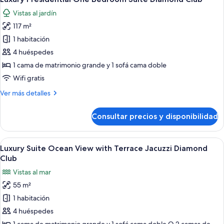
todas
View
Vistas al jardín
Diamond
las
Club
117 m²
fotos
de
1 habitación
Luxury
4 huéspedes
Presidential
1 cama de matrimonio grande y 1 sofá cama doble
One
Wifi gratis
Bedroom
Más
Ver más detalles
Suite
detalles
Diamond
de
Consultar precios y disponibilidad
Club
Luxury
Presidential
One
Abrir
Una habitación de hotel moderna con 
6
Bedroom
Luxury Suite Ocean View with Terrace Jacuzzi Diamond
todas
Suite
Club
Diamond
las
Vistas al mar
Club
fotos
55 m²
de
1 habitación
Luxury
Suite
4 huéspedes
Ocean