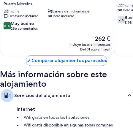
Cancun,
Resort
Puerto Morelos
An
&
Piscin
Todo i
Autograph
Spa
Piscina
Bañera de hidromasaje
Collection
Desayuno incluido
Todo incluido
-
7.6
Bue
7,6
All-
All
sobre
1.198
8.4
Muy bueno
8,4
Inclusive
Inclusiv
10,
sobre
286 comentarios
Resort-
Puerto
Bueno,
10,
El
Adults
262 €
Morelos
1.198 co
Muy
precio
Only
bueno,
incluye tasas e impuestos
actual
-
Del 31 ago al 1 sept
286 comentarios
es
Newly
de
Renovated
Comparar alojamientos parecidos
262 €
Puerto
Morelos
Más información sobre este
alojamiento
Servicios del alojamiento
Internet
Wifi gratis en todas las habitaciones
Wifi gratis disponible en algunas zonas comunes