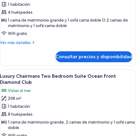
de
1 habitación
Luxury
4 huéspedes
Suite
1 cama de matrimonio grande y 1 sofá cama doble O 2 camas de
with
matrimonio y 1 sofá cama doble
Terrace
Wifi gratis
Jacuzzi
Más
Ver más detalles
detalles
de
Consultar precios y disponibilidad
Luxury
Suite
with
Abrir
Una mesa de billar con vista despejad
5
Terrace
Luxury Chairmans Two Bedroom Suite Ocean Front
todas
Jacuzzi
Diamond Club
las
Vistas al mar
fotos
298 m²
de
1 habitación
Luxury
Chairmans
8 huéspedes
Two
1 cama de matrimonio grande, 2 camas de matrimonio y 1 sofá cama
doble
Bedroom
Suite
Wifi gratis