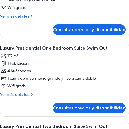
matrimonio y 1 cama doble
Junior
Suite
Wifi gratis
Swim
Más
Ver más detalles
Out
detalles
de
Diamond
Consultar precios y disponibilidad
Luxury
Club
Junior
Suite
Abrir
Un área de piscina con sillones de des
7
Swim
Luxury Presidential One Bedroom Suite Swim Out
todas
Out
117 m²
Diamond
las
Club
1 habitación
fotos
de
4 huéspedes
Luxury
1 cama de matrimonio grande y 1 sofá cama doble
Presidential
Wifi gratis
One
Más
Ver más detalles
Bedroom
detalles
Suite
de
Consultar precios y disponibilidad
Luxury
Swim
Presidential
Out
One
Abrir
Una habitación de hotel moderna con 
6
Bedroom
Luxury Presidential Two Bedroom Suite Swim Out