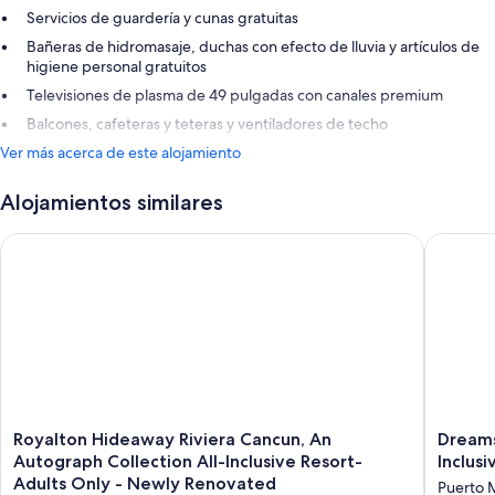
Servicios de guardería y cunas gratuitas
Bañeras de hidromasaje, duchas con efecto de lluvia y artículos de
higiene personal gratuitos
Televisiones de plasma de 49 pulgadas con canales premium
Balcones, cafeteras y teteras y ventiladores de techo
Ver más acerca de este alojamiento
Alojamientos similares
Royalton Hideaway Riviera Cancun, An Autograph Collection A
Dreams P
Royalton
Dreams
Royalton Hideaway Riviera Cancun, An
Dreams
Hideaway
Puerto
Autograph Collection All-Inclusive Resort-
Inclusi
Riviera
Morelos
Adults Only - Newly Renovated
Puerto 