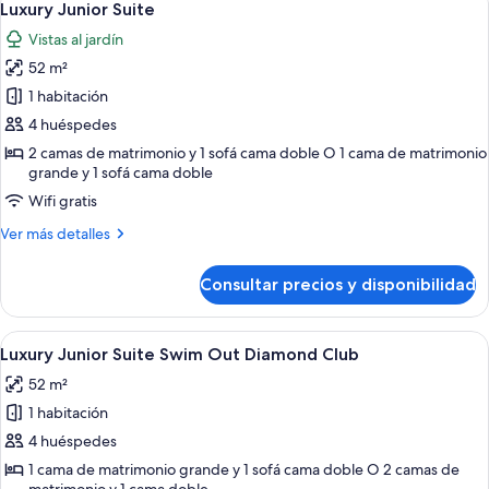
6
Bedroom
Luxury Junior Suite
todas
Suite
Vistas al jardín
Ocean
las
View
52 m²
fotos
Rooftop
de
1 habitación
Pool
Luxury
4 huéspedes
Junior
2 camas de matrimonio y 1 sofá cama doble O 1 cama de matrimonio
Suite
grande y 1 sofá cama doble
Wifi gratis
Más
Ver más detalles
detalles
de
Consultar precios y disponibilidad
Luxury
Junior
Suite
Abrir
Zona junto a la piscina con dos sillas 
5
Luxury Junior Suite Swim Out Diamond Club
todas
52 m²
las
1 habitación
fotos
de
4 huéspedes
Luxury
1 cama de matrimonio grande y 1 sofá cama doble O 2 camas de