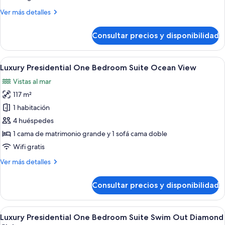
with
Más
Ver más detalles
Terrace
detalles
Jacuzzi
de
Consultar precios y disponibilidad
Luxury
Suite
Ocean
Abrir
Una sala de estar moderna con comedor
8
View
Luxury Presidential One Bedroom Suite Ocean View
todas
with
Vistas al mar
Terrace
las
Jacuzzi
117 m²
fotos
de
1 habitación
Luxury
4 huéspedes
Presidential
1 cama de matrimonio grande y 1 sofá cama doble
One
Wifi gratis
Bedroom
Más
Ver más detalles
Suite
detalles
Ocean
de
Consultar precios y disponibilidad
View
Luxury
Presidential
One
Abrir
Una habitación de hotel moderna con u
7
Bedroom
Luxury Presidential One Bedroom Suite Swim Out Diamond
todas
Suite