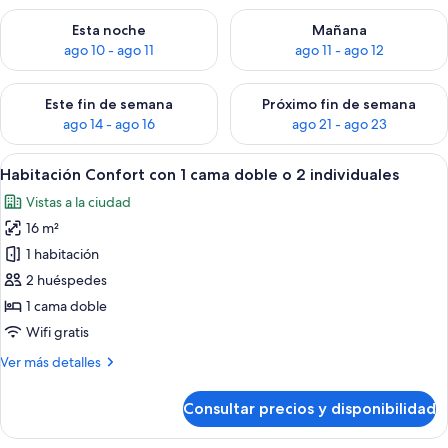
Consulta la disponibilidad para esta noche, ago 10 - ago 11
Consulta la disponibilidad par
Esta noche
Mañana
ago 10 - ago 11
ago 11 - ago 12
Consulta la disponibilidad para este fin de semana, ago 14 - a
Consulta la disponibilidad par
Este fin de semana
Próximo fin de semana
ago 14 - ago 16
ago 21 - ago 23
Abrir
Un dormitorio con cama, mesitas de n
4
Habitación Confort con 1 cama doble o 2 individuales
todas
Vistas a la ciudad
las
16 m²
fotos
de
1 habitación
Habitación
2 huéspedes
Confort
1 cama doble
con
Wifi gratis
1
Más
Ver más detalles
cama
detalles
doble
de
Consultar precios y disponibilidad
o
Habitación
Confort
2