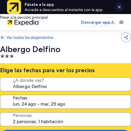
Pásate a la app
Accede a descuentos al instante con la app
Pasar a la sección principal
Descargar app
Ver todos los alojamientos
Albergo Delfino
Alojamiento
de
3.0 estrellas
Elige las fechas para ver los precios
¿A dónde vas?
Fechas
Personas