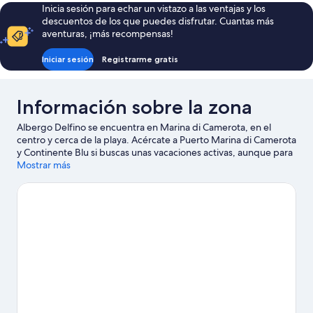
con
individuales
Inicia sesión para echar un vistazo a las ventajas y los
1
descuentos de los que puedes disfrutar. Cuantas más
cama
aventuras, ¡más recompensas!
doble
o
Iniciar sesión
Registrarme gratis
2
individuales
Información sobre la zona
Albergo Delfino se encuentra en Marina di Camerota, en el
centro y cerca de la playa. Acércate a Puerto Marina di Camerota
y Continente Blu si buscas unas vacaciones activas, aunque para
apreciar la belleza natural de la región lo mejor es visitar Playa de
Mostrar más
la Calanca o Playa Lentiscelle. Descubre todas las actividades
acuáticas que podrás hacer en la zona, como windsurf o pesca;
además, tendrás ocasión de disfrutar de la naturaleza al aire libre
con opciones tan variadas como la equitación o las rutas a pie o
en bicicleta.
Ver guía de viaje de Marina di Camerota