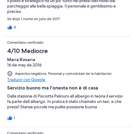
il posto è strategico ha un po' tutto nei pressi dell'hotel dal
parcheggio alla bella spiaggia. Il personale è gentilissimo e
preciso.
Se alojó 1 noche en julio de 2017
0
Comentario verificado
4/10 Mediocre
Maria Rosaria
16 de may de 2016
Aspectos negativos: Personal y comodidad de la habitación
Traducir con Google
Servizio buono ma l'onesta non è di casa
Dalla stazione di Pisciotta Palinuro all albergo in teoria il servizio
fa parte dell albergo. In pratica è stato chiamato un taxi. e che
prezzi! Stanze piccole ma pulite posizione buona
1
Comentario verificado