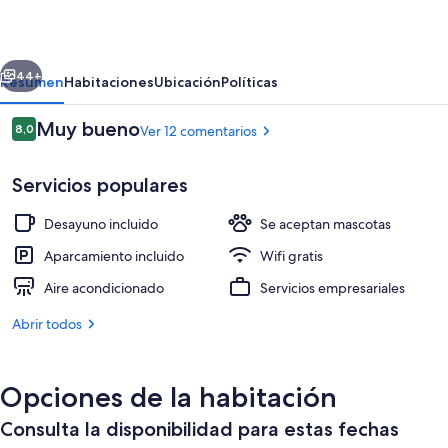
erior
Siguiente
44+
Resumen
Habitaciones
Ubicación
Políticas
Comentarios
Muy bueno
8,0
Ver 12 comentarios
8,0 de 10
Servicios populares
Desayuno incluido
Se aceptan mascotas
Aparcamiento incluido
Wifi gratis
Aire acondicionado
Servicios empresariales
Terraza o patio
Abrir todos
Opciones de la habitación
Consulta la disponibilidad para estas fechas