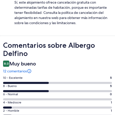
Sí, este alojamiento ofrece cancelación gratuita con
determinadas tarifas de habitación, porque es importante
tener flexibilidad. Consulta la política de cancelación del
alojamiento en nuestra web para obtener más información
sobre las condiciones y las limitaciones.
Comentarios
Comentarios sobre Albergo
Delfino
Muy bueno
8,0
12 comentarios
5
10 - Excelente
5
comentarios
5
8 - Bueno
5
de
comentarios
un
0
6 - Normal
0
de
total
comentarios
un
1
4 - Mediocre
1
de
de
total
comentarios
12
un
1
2 - Horrible
1
de
de