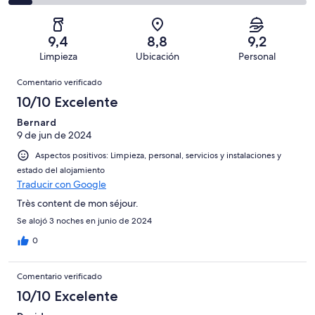
con
total
comentarios
12
un
una
de
de
con
total
puntuación
12
un
una
de
9,4
8,8
9,2
de
con
total
puntuación
12
Limpieza
Ubicación
Personal
10
una
de
de
con
Comentarios
-
puntuación
12
8
Comentario verificado
una
Excelente
de
con
-
puntuación
10/10 Excelente
6
una
Bueno
de
-
puntuación
Bernard
4
Normal
9 de jun de 2024
de
-
2
Aspectos positivos: Limpieza, personal, servicios y instalaciones y
Mediocre
-
estado del alojamiento
Horrible
Traducir con Google
Très content de mon séjour.
Se alojó 3 noches en junio de 2024
0
Comentario verificado
10/10 Excelente