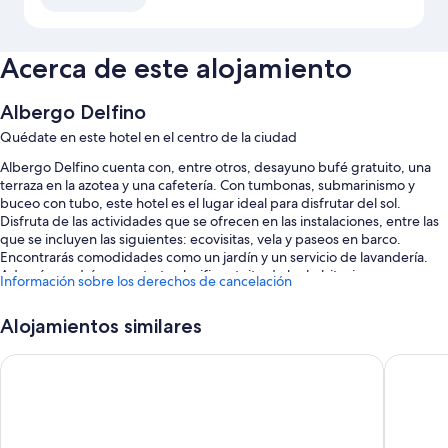
Acerca de este alojamiento
Albergo Delfino
Quédate en este hotel en el centro de la ciudad
Albergo Delfino cuenta con, entre otros, desayuno bufé gratuito, una
terraza en la azotea y una cafetería. Con tumbonas, submarinismo y
buceo con tubo, este hotel es el lugar ideal para disfrutar del sol.
Disfruta de las actividades que se ofrecen en las instalaciones, entre las
que se incluyen las siguientes: ecovisitas, vela y paseos en barco.
Encontrarás comodidades como un jardín y un servicio de lavandería.
Además, podrás conectarte al wifi gratuito de las habitaciones.
Información sobre los derechos de cancelación
También podrás disfrutar de otros servicios, como:
Alojamientos similares
Aparcamiento y aparcamiento de larga duración gratis
Hotel America
Park Hot
Un servicio gratuito de transporte por la zona, bicicletas de alquiler y
un punto de recarga para coches
Servicio de registro de salida exprés, servicio de registro de entrada
exprés y servicios de conserjería