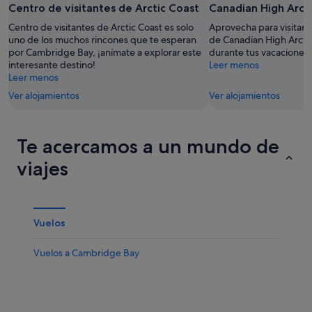
Centro de visitantes de Arctic Coast
Canadian High Arcti
-
la
este
8
noche,
fin
Centro de visitantes de Arctic Coast es solo
Aprovecha para visitar e
ago
8
uno de los muchos rincones que te esperan
de
de Canadian High Arctic
por Cambridge Bay, ¡anímate a explorar este
durante tus vacaciones
ago
semana,
interesante destino!
Leer menos
-
7
Leer menos
9
ago
Ver alojamientos
Ver alojamientos
ago
-
9
ago
Te acercamos a un mundo de
viajes
Vuelos
Vuelos a Cambridge Bay