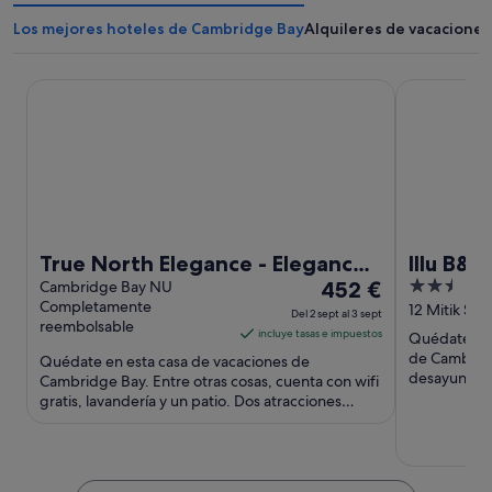
Los mejores hoteles de Cambridge Bay
Alquileres de vacacione
True North Elegance - Elegance at the Edge of the World,
Illu B&B
True North Elegance - Elegance
Illu B&B
El
2.5
at the Edge of the World,
Cambridge Bay NU
452 €
Completamente
precio
out
12 Mitik St
Del 2 sept al 3 sept
reembolsable
es
of
incluye tasas e impuestos
Quédate en 
de
5
de Cambridg
Quédate en esta casa de vacaciones de
452 €
desayuno gra
Cambridge Bay. Entre otras cosas, cuenta con wifi
gratuito. Do
gratis, lavandería y un patio. Dos atracciones
por
turísticas populares que ...
noche
del
2