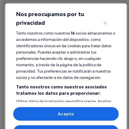
Cookies
Nos preocupamos por tu
Condiciones de uso
privacidad
Información legal/contacto
Pautas sobre el contenido y cómo denunciar contenido
Tanto nosotros como nuestros
16
socios almacenamos o
accedemos a información del dispositivo, como
identificadores únicos en las cookies para tratar datos
Ayuda
personales. Puedes aceptar o administrar tus
Ayuda
preferencias haciendo clic abajo o, en cualquier
momento, a través de la página de la política de
Cancelar un vuelo
privacidad. Tus preferencias se notificarán a nuestros
Cancelar una reserva de hotel o de un alquiler vacacional
socios y no afectarán a los datos de navegación.
Plazos de reembolso
Tanto nosotros como nuestros asociados
tratamos los datos para proporcionar:
Utilizar un cupón de Expedia
Utilizar datos de localización geográfica precisa. Analizar
Documentos para viajes internacionales
activamente las características del dispositivo para su
identificación. Almacenar la información en un dispositivo
Acepto
y/o acceder a ella. Publicidad y contenido personalizados,
medición de publicidad y contenido, investigación de
audiencia y desarrollo de servicios.