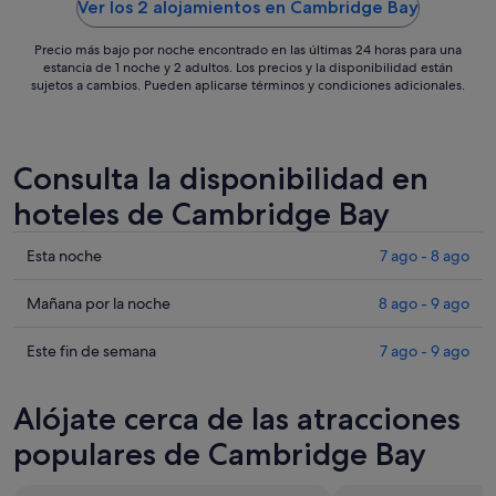
sept
Ver los 2 alojamientos en Cambridge Bay
al
3
Precio más bajo por noche encontrado en las últimas 24 horas para una
estancia de 1 noche y 2 adultos. Los precios y la disponibilidad están
sept
sujetos a cambios. Pueden aplicarse términos y condiciones adicionales.
Consulta la disponibilidad en
hoteles de Cambridge Bay
Comprueba
Esta noche
7 ago - 8 ago
los
precios
Comprueba
Mañana por la noche
8 ago - 9 ago
en
los
Cambridge
precios
Comprueba
Este fin de semana
7 ago - 9 ago
Bay
en
los
para
Cambridge
precios
Alójate cerca de las atracciones
esta
Bay
en
noche,
para
Cambridge
populares de Cambridge Bay
7
mañana
Bay
ago
por
para