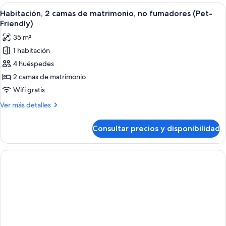
cama
Abrir
Habitación de hotel con dos camas, un e
(Pet-
4
de
Habitación, 2 camas de matrimonio, no fumadores (Pet-
todas
matrimonio
Friendly)
Friendly)
grande,
las
35 m²
no
fotos
fumadores
1 habitación
de
(Pet-
4 huéspedes
Habitación,
Friendly)
2
2 camas de matrimonio
camas
Wifi gratis
de
Más
Ver más detalles
matrimonio,
detalles
no
de
Consultar precios y disponibilidad
Habitación,
fumadores
2
(Pet-
camas
Friendly)
de
matrimonio,
no
fumadores
(Pet-
Friendly)