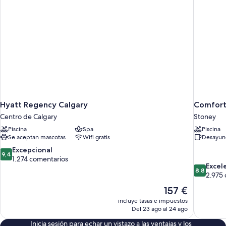
Hyatt Regency Calgary
Comfort 
Centro de Calgary
Stoney
Piscina
Spa
Piscina
Se aceptan mascotas
Wifi gratis
Desayuno
9.4
Excepcional
9,4
sobre
1.274 comentarios
8.8
Excel
10,
8,8
sobre
2.975
Excepcional,
10,
1.274 comentarios
El
157 €
Excelente
precio
incluye tasas e impuestos
2.975 com
actual
Del 23 ago al 24 ago
es
Inicia sesión para echar un vistazo a las ventajas y los
de