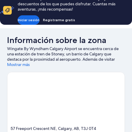
descuentos de los que puedes disfrutar. Cuantas más
157 €
aventuras, ¡más recompensas!
Iniciar sesión
Registrarme gratis
Información sobre la zona
Wingate By Wyndham Calgary Airport se encuentra cerca de
una estación de tren de Stoney, un barrio de Calgary que
destaca por la proximidad al aeropuerto. Además de visitar
lugares emblemáticos como Calgary Tower y Heritage Park
Mostrar más
Historical Village, si lo tuyo son las compras tienes que pasar por
Centro comercial CrossIron Mills y Centro comercial Chinook
Centre. ¿Te apetece disfrutar de un evento especial? Puedes
buscar el calendario de Pabellón polideportivo Scotiabank
Saddledome o Stampede Park.
Ver guía de viaje de Calgary
57 Freeport Crescent NE, Calgary, AB, T3J 0T4