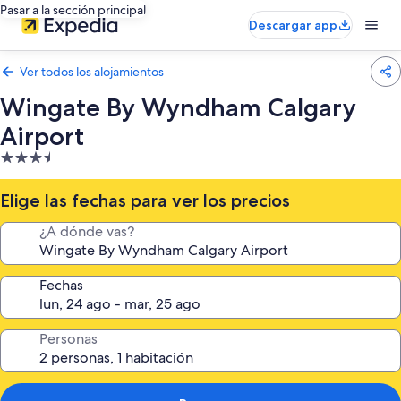
Pasar a la sección principal
Descargar app
Ver todos los alojamientos
Wingate By Wyndham Calgary
Airport
Alojamiento
de
3.5 estrellas
Elige las fechas para ver los precios
¿A dónde vas?
Fechas
Personas