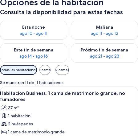
Opciones de la habitación
Consulta la disponibilidad para estas fechas
Consulta la disponibilidad para esta noche, ago 10 - ago 11
Consulta la disponibilidad par
Esta noche
Mañana
ago 10 - ago 11
ago 11 - ago 12
Consulta la disponibilidad para este fin de semana, ago 14 - a
Consulta la disponibilidad par
Este fin de semana
Próximo fin de semana
ago 14 - ago 16
ago 21 - ago 23
Filtros
Todas las habitaciones
1 cama
2 camas
disponibles
para
Se muestran 11 de 11 habitaciones
las
Abrir
Habitación de hotel con una cama grand
4
Habitación Business, 1 cama de matrimonio grande, no
habitaciones
todas
fumadores
las
37 m²
fotos
1 habitación
de
2 huéspedes
Habitación
Business,
1 cama de matrimonio grande