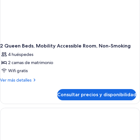
2 Queen Beds, Mobility Accessible Room, Non-Smoking
4 huéspedes
2 camas de matrimonio
Wifi gratis
Más
Ver más detalles
detalles
de
Consultar precios y disponibilidad
2
Queen
Beds,
Mobility
Accessible
Room,
Non-
Smoking