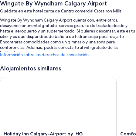
Wingate By Wyndham Calgary Airport
Quédate en este hotel cerca de Centro comercial CrossIron Mills
Wingate By Wyndham Calgary Airport cuenta con, entre otros,
desayuno continental gratuito, servicio gratuito de traslado desde y
hasta el aeropuerto y un supermercado. Si quieres descansar, este es tu
sitio, y es que dispondrás de bañera de hidromasaje para relajarte.
Encontrarás comodidades como un gimnasio y una zona para
conferencias. Además, podrás conectarte al wifi gratuito de las
habitaciones.
Información sobre los derechos de cancelación
Aquí tienes otros servicios:
Alojamientos similares
Una piscina cubierta
Holiday Inn Calgary-Airport by IHG
Comfort 
Aparcamiento gratis y aparcamiento de larga duración (de pago)
Servicio de registro de salida exprés, café o té en las zonas comunes
y un dispensador de agua
4 salas de reuniones, cajero o servicios bancarios y una zona para
mascotas sin correa
Los viajeros destacan su desayuno, la relación calidad-precio y la
amabilidad del personal
Características de la habitación
Holiday
Comfort
Holiday Inn Calgary-Airport by IHG
Comfor