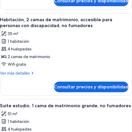
Consultar precios y disponibilidad
Habitación,
grande,
1
no
cama
Abrir
Habitación de hotel con dos camas, un e
fumadores
4
de
Habitación, 2 camas de matrimonio, accesible para
todas
matrimonio
personas con discapacidad, no fumadores
grande,
las
35 m²
no
fotos
fumadores
1 habitación
de
4 huéspedes
Habitación,
2
2 camas de matrimonio
camas
Wifi gratis
de
Más
Ver más detalles
matrimonio,
detalles
accesible
de
Consultar precios y disponibilidad
Habitación,
para
2
personas
camas
Abrir
Una habitación de hotel moderna con 
con
6
de
Suite estudio, 1 cama de matrimonio grande, no fumadores
todas
matrimonio,
discapacidad,
51 m²
accesible
las
no
para
1 habitación
fotos
fumadores
personas
de
4 huéspedes
con