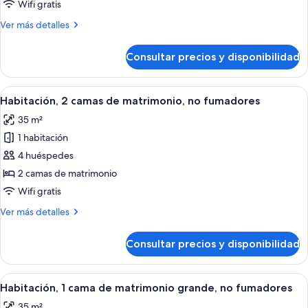
1
Wifi gratis
cama
Más
Ver más detalles
de
detalles
matrimonio
de
Consultar precios y disponibilidad
Habitación
grande,
Business,
no
1
Abrir
Habitación de hotel con dos camas, un e
fumadores
5
cama
Habitación, 2 camas de matrimonio, no fumadores
todas
de
35 m²
matrimonio
las
grande,
1 habitación
fotos
no
de
4 huéspedes
fumadores
Habitación,
2 camas de matrimonio
2
Wifi gratis
camas
Más
Ver más detalles
de
detalles
matrimonio,
de
Consultar precios y disponibilidad
Habitación,
no
2
fumadores
camas
Abrir
Habitación de hotel con una cama grand
5
de
Habitación, 1 cama de matrimonio grande, no fumadores
todas
matrimonio,
35 m²