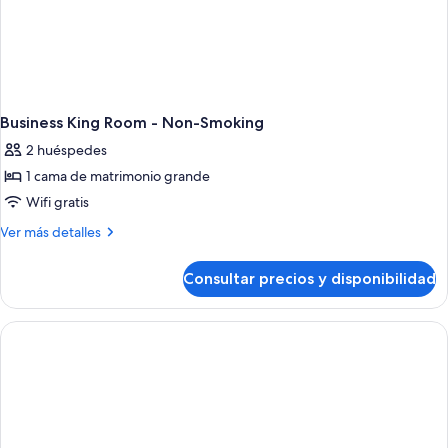
Business King Room - Non-Smoking
2 huéspedes
1 cama de matrimonio grande
Wifi gratis
Más
Ver más detalles
detalles
de
Consultar precios y disponibilidad
Business
King
Room
-
Non-
Smoking