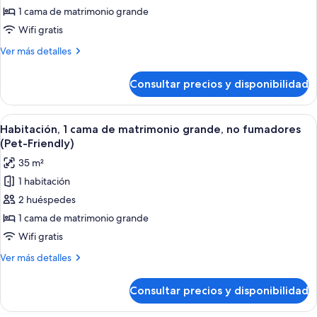
Suite
discapacidad,
1 cama de matrimonio grande
no
estudio,
Wifi gratis
fumadores
1
Más
Ver más detalles
cama
detalles
de
de
Consultar precios y disponibilidad
Suite
matrimonio
estudio,
grande,
1
Abrir
Habitación de hotel con una cama grand
no
4
cama
Habitación, 1 cama de matrimonio grande, no fumadores
todas
fumadores
de
(Pet-Friendly)
matrimonio
las
35 m²
grande,
fotos
no
1 habitación
de
fumadores
2 huéspedes
Habitación,
1
1 cama de matrimonio grande
cama
Wifi gratis
de
Más
Ver más detalles
matrimonio
detalles
grande,
de
Consultar precios y disponibilidad
Habitación,
no
1
fumadores