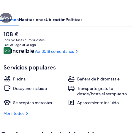
Wyndham
Calgary
erior
Siguiente
Airport
29+
Resumen
Habitaciones
Ubicación
Políticas
El
108 €
precio
incluye tasas e impuestos
actual
Del 30 ago al 31 ago
es
Comentarios
Increíble
9,0
Ver 3518 comentarios
9,0 de 10
de
108 €
Servicios populares
Piscina
Bañera de hidromasaje
Vestíbulo
Desayuno incluido
Transporte gratuito
desde/hasta el aeropuerto
Se aceptan mascotas
Aparcamiento incluido
Abrir todos