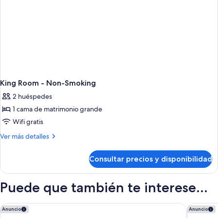
King Room - Non-Smoking
2 huéspedes
1 cama de matrimonio grande
Wifi gratis
Más
Ver más detalles
detalles
de
Consultar precios y disponibilidad
King
Room
-
Puede que también te interese...
Non-
Smoking
Hyatt Regency Calgary
Comfort 
Anuncio
Anuncio