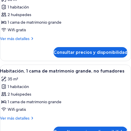
no
las
fumadores
1 habitación
fotos
de
2 huéspedes
Habitación,
1 cama de matrimonio grande
1
Wifi gratis
cama
Más
Ver más detalles
de
detalles
matrimonio
de
Consultar precios y disponibilidad
Habitación,
grande,
1
no
cama
Abrir
Habitación de hotel con una cama grand
fumadores
5
de
Habitación, 1 cama de matrimonio grande, no fumadores
todas
matrimonio
35 m²
grande,
las
no
1 habitación
fotos
fumadores
de
2 huéspedes
Habitación,
1 cama de matrimonio grande
1
Wifi gratis
cama
Más
Ver más detalles
de
detalles
matrimonio
de