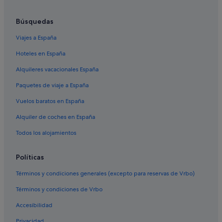
Campings de caravanas en San Nicola Arcella
Búsquedas
Apartamentos en San Vincenzo La Costa
Viajes a España
Independent hoteles en Crotona
Hoteles en España
Pousadas en Crotona
Alquileres vacacionales España
Casas privadas de vacaciones en Melissa
Paquetes de viaje a España
Ranchos en Crotona
Vuelos baratos en España
Apartamentos en Isola di Capo Rizzuto
Alquiler de coches en España
Castillos en Crotona
Apartamentos en Sibari
Todos los alojamientos
Apartamentos en Cosenza
Políticas
Malito hoteles
Términos y condiciones generales (excepto para reservas de Vrbo)
Hoteles LGTBQIA en Lamezia Terme
Términos y condiciones de Vrbo
Hoteles de 3 estrellas en Lamezia Terme
Accesibilidad
Apartamentos en Martone
Privacidad