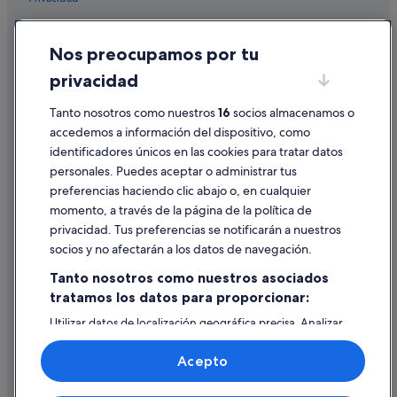
Apartamentos en Crotona
Best Western hoteles en Crotona
Cookies
Nos preocupamos por tu
Hoteles de 5 estrellas en Diamante
Condiciones de uso
privacidad
B&B en Tropea
Información legal/contacto
Campings de caravanas en Crotona
Pautas sobre el contenido y cómo denunciar contenido
Tanto nosotros como nuestros
16
socios almacenamos o
accedemos a información del dispositivo, como
Complejos turísticos en Tropea
identificadores únicos en las cookies para tratar datos
Ayuda
B&B en Scilla
personales. Puedes aceptar o administrar tus
Ayuda
Hoteles cápsula en Crotona
preferencias haciendo clic abajo o, en cualquier
momento, a través de la página de la política de
Casas de huéspedes en Cosenza
Cancelar un vuelo
privacidad. Tus preferencias se notificarán a nuestros
Hoteles de 3 estrellas en Tropea
Cancelar una reserva de hotel o de un alquiler vacacional
socios y no afectarán a los datos de navegación.
Posadas en Crotona
Plazos de reembolso
Tanto nosotros como nuestros asociados
Cruceros en Tropea
tratamos los datos para proporcionar:
Utilizar un cupón de Expedia
Independent hoteles en Lamezia Terme
Utilizar datos de localización geográfica precisa. Analizar
Documentos para viajes internacionales
activamente las características del dispositivo para su
Melito di Porto Salvo hoteles
identificación. Almacenar la información en un dispositivo
Acepto
y/o acceder a ella. Publicidad y contenido personalizados,
Sibari hoteles
medición de publicidad y contenido, investigación de