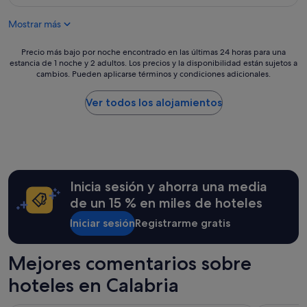
es
de
Mostrar más
165 €
Precio
Precio más bajo por noche encontrado en las últimas 24 horas para una
estancia de 1 noche y 2 adultos. Los precios y la disponibilidad están sujetos a
más
cambios. Pueden aplicarse términos y condiciones adicionales.
bajo
por
noche
Ver todos los alojamientos
encontrado
en
las
últimas
24 horas
para
Inicia sesión y ahorra una media
una
estancia
de un 15 % en miles de hoteles
de
Iniciar sesión
Registrarme gratis
1 noche
y
2 adultos.
Mejores comentarios sobre
Los
precios
hoteles en Calabria
y
la