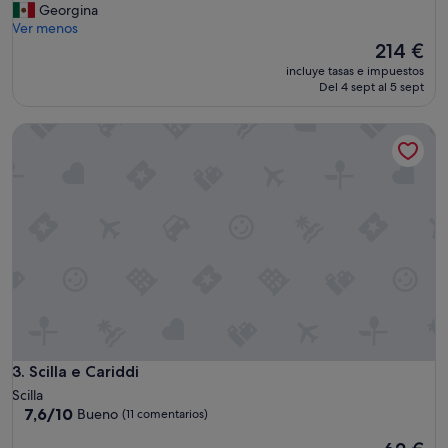
E
Georgina
Excepcional,
x
Ver menos
(27 comentarios)
c
El
214 €
e
precio
incluye tasas e impuestos
l
actual
Del 4 sept al 5 sept
e
es
n
de
Scilla e Cariddi
t
214 €
e
l
a
a
t
e
n
c
i
ó
n
d
e
Scilla e Cariddi
3. Scilla e Cariddi
l
Scilla
p
7.6
7,6/10
Bueno
(11 comentarios)
e
sobre
r
El