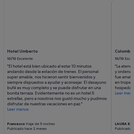
Hotel Umberto
Colomba 
disponibilidad
están
sujetos
a
cambios.
Pueden
aplicarse
términos
y
condiciones
Hotel Umberto
Colomba 
adicionales.
10/10
Excelente
10/10
Excel
"El hotel está bien ubicado al estar 10 minutos
"La atenció
andando desde la estación de trenes. El personal
y ordenado
super amable, nos hicieron sentir bienvenidos y
fue amabl
siempre dispuestos a ayudar y aconsejar. El desayuno
en tropea,
bufé es muy completo y se puede disfrutar en una
hospedars
bonita terraza. Evidentemente no es un hotel 5
Leer men
estrellas, pero a nosotros nos gustó mucho y pudimos
disfrutar de nuestras vacaciones en paz."
Leer menos
Francesco
Viaje de 5 noches
LAURA KA
Publicado hace 2 meses
Publicado 