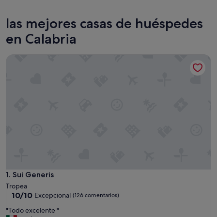
Tropea
las mejores casas de huéspedes
en Calabria
Sui Generis
Sui Generis
1. Sui Generis
Tropea
10.0
10/10
Excepcional
(126 comentarios)
sobre
"
"Todo excelente "
10,