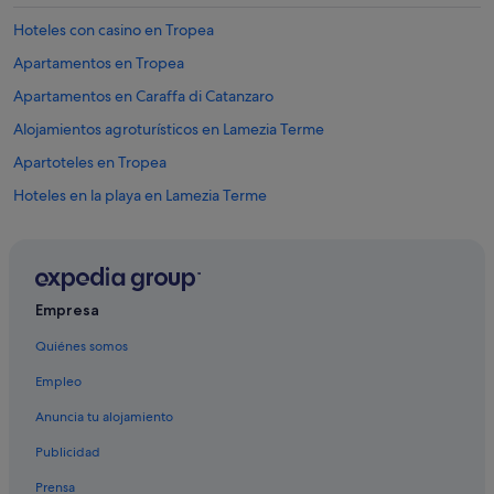
Hoteles con casino en Tropea
Apartamentos en Tropea
Apartamentos en Caraffa di Catanzaro
Alojamientos agroturísticos en Lamezia Terme
Apartoteles en Tropea
Hoteles en la playa en Lamezia Terme
Townhouses/Affittacamere en Tropea
Cruceros en Crotona
Posadas en Lamezia Terme
Empresa
Casas de huéspedes en Crotona
Quiénes somos
Hoteles para bodas en Tropea
Empleo
Villas en Sibari
Anuncia tu alojamiento
Cabañas en Crotona
Publicidad
Hoteles de 4 estrellas en Crotona
Prensa
Tropea hoteles