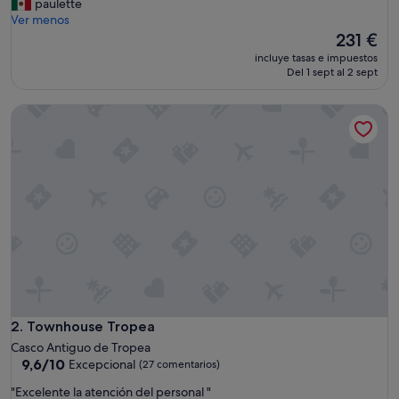
T
paulette
Excepcional,
o
Ver menos
(126 comentarios)
d
El
231 €
o
precio
incluye tasas e impuestos
e
actual
Del 1 sept al 2 sept
x
es
c
de
Townhouse Tropea
e
231 €
l
e
n
t
e
"
Townhouse Tropea
2. Townhouse Tropea
Casco Antiguo de Tropea
9.6
9,6/10
Excepcional
(27 comentarios)
sobre
"
"Excelente la atención del personal "
10,