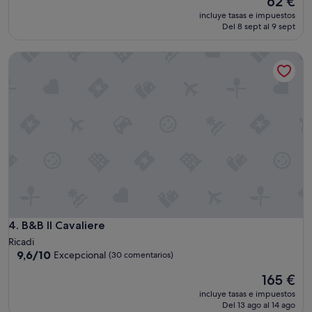
62 €
10,
s
precio
Bueno,
incluye tasas e impuestos
o
actual
(11 comentarios)
Del 8 sept al 9 sept
n
es
a
de
B&B Il Cavaliere
l
62 €
"
B&B Il Cavaliere
4. B&B Il Cavaliere
Ricadi
9.6
9,6/10
Excepcional
(30 comentarios)
sobre
El
165 €
10,
precio
Excepcional,
incluye tasas e impuestos
actual
(30 comentarios)
Del 13 ago al 14 ago