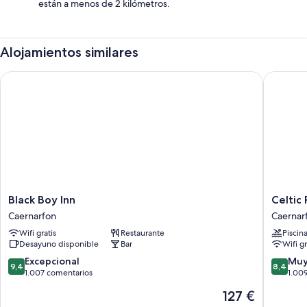
están a menos de 2 kilómetros.
Alojamientos similares
Black Boy Inn
Celtic R
Black
Celtic
Black Boy Inn
Celtic
Boy
Royal
Caernarfon
Caernar
Inn
Hotel
Wifi gratis
Restaurante
Piscin
Caernarfon
&
Desayuno disponible
Bar
Wifi gr
Spa
Caernar
9.4
8.4
Excepcional
Muy
9,4
8,4
sobre
sobre
1.007 comentarios
1.00
10,
10,
El
127 €
Excepcional,
Muy
precio