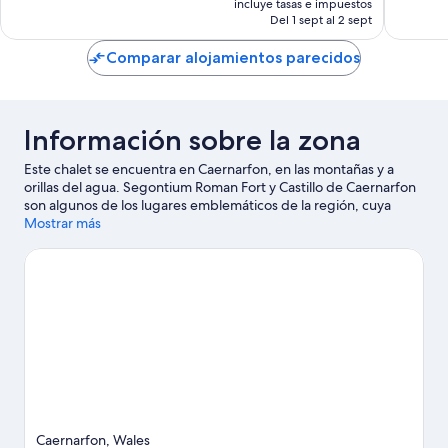
1.007 comentarios
bueno,
incluye tasas e impuestos
actual
Del 1 sept al 2 sept
1.009 c
es
de
Comparar alojamientos parecidos
127 €
Información sobre la zona
Este chalet se encuentra en Caernarfon, en las montañas y a
orillas del agua. Segontium Roman Fort y Castillo de Caernarfon
son algunos de los lugares emblemáticos de la región, cuya
belleza natural puedes admirar en Parque nacional de Eryri y
Mostrar más
Glynlllifon Country Park. Redline Indoor Karting y Dragon Maze
también merecen la pena.
Ver guía de viaje de Caernarfon
Ver más chalets en Caernarfon
Caernarfon, Wales