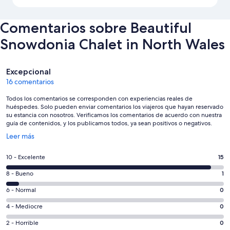
Comentarios sobre Beautiful
Snowdonia Chalet in North Wales
Comentarios
Excepcional
16 comentarios
Todos los comentarios se corresponden con experiencias reales de
huéspedes. Solo pueden enviar comentarios los viajeros que hayan reservado
su estancia con nosotros. Verificamos los comentarios de acuerdo con nuestra
guía de contenidos, y los publicamos todos, ya sean positivos o negativos.
Se
Leer más
abre
en
15
10 - Excelente
15
una
comentarios
ventana
1
8 - Bueno
1
de
nueva
comentarios
un
0
6 - Normal
0
de
total
comentarios
un
0
4 - Mediocre
0
de
de
total
comentarios
16
un
0
2 - Horrible
0
de
de