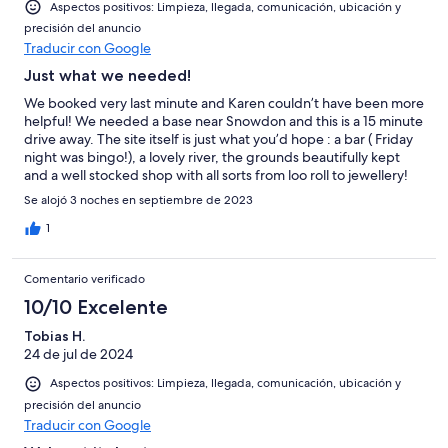
Aspectos positivos: Limpieza, llegada, comunicación, ubicación y
precisión del anuncio
Traducir con Google
Just what we needed!
We booked very last minute and Karen couldn’t have been more
helpful! We needed a base near Snowdon and this is a 15 minute
drive away. The site itself is just what you’d hope : a bar ( Friday
night was bingo!), a lovely river, the grounds beautifully kept
and a well stocked shop with all sorts from loo roll to jewellery!
The chalet was spotless, very well equipped and incredibly
Se alojó 3 noches en septiembre de 2023
comfortable, with lovely touches that help to create that home
from home feel. Parking was easy in September, we were
1
immensely grateful for the very few steps up to the chalet due
to mobility issues. We loved Caernarfon, it’s a 5 minute drive and
Comentario verificado
a charming town with all you need. We had a great ( but too
short) stay, thanks so much!
10/10 Excelente
Tobias H.
24 de jul de 2024
Aspectos positivos: Limpieza, llegada, comunicación, ubicación y
precisión del anuncio
Traducir con Google