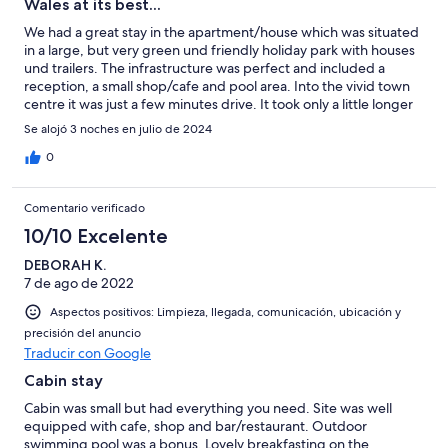
Wales at its best...
We had a great stay in the apartment/house which was situated
in a large, but very green und friendly holiday park with houses
und trailers. The infrastructure was perfect and included a
reception, a small shop/cafe and pool area. Into the vivid town
centre it was just a few minutes drive. It took only a little longer
to reach the beautiful coastline, Anglesey and the Snowdonia
Se alojó 3 noches en julio de 2024
national park. The apartment itself was relatively small, but for
four just ok and the kitchen well equipped. When the sun came
0
out there was a nice sundeck/terrace just in front of the
apartment. The contact with the host was very fast and always
Comentario verificado
friendly/helpful. Thank you!
10/10 Excelente
DEBORAH K.
7 de ago de 2022
Aspectos positivos: Limpieza, llegada, comunicación, ubicación y
precisión del anuncio
Traducir con Google
Cabin stay
Cabin was small but had everything you need. Site was well
equipped with cafe, shop and bar/restaurant. Outdoor
swimming pool was a bonus. Lovely breakfasting on the