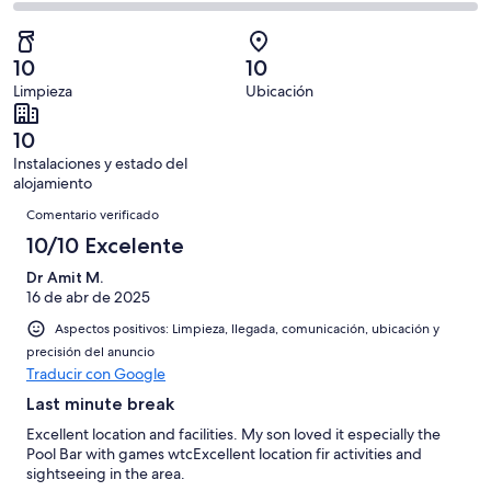
con
total
comentarios
16
un
una
de
de
con
total
puntuación
16
un
una
de
10
10
de
con
total
puntuación
16
Limpieza
Ubicación
10
una
de
de
con
-
puntuación
16
8
una
10
Excelente
de
con
-
puntuación
Instalaciones y estado del
6
una
Bueno
de
alojamiento
-
puntuación
Comentarios
4
Normal
de
Comentario verificado
-
2
10/10 Excelente
Mediocre
-
Dr Amit M.
Horrible
16 de abr de 2025
Aspectos positivos: Limpieza, llegada, comunicación, ubicación y
precisión del anuncio
Traducir con Google
Last minute break
Excellent location and facilities. My son loved it especially the
Pool Bar with games wtcExcellent location fir activities and
sightseeing in the area.