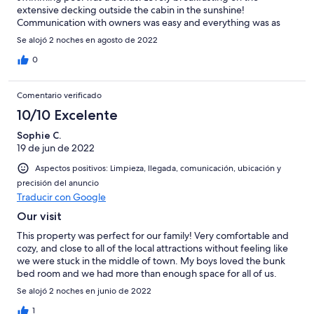
extensive decking outside the cabin in the sunshine!
Communication with owners was easy and everything was as
described. Lovely to have complimentary tea, coffee,
Se alojó 2 noches en agosto de 2022
condiments and other household items.
0
Comentario verificado
10/10 Excelente
Sophie C.
19 de jun de 2022
Aspectos positivos: Limpieza, llegada, comunicación, ubicación y
precisión del anuncio
Traducir con Google
Our visit
This property was perfect for our family! Very comfortable and
cozy, and close to all of the local attractions without feeling like
we were stuck in the middle of town. My boys loved the bunk
bed room and we had more than enough space for all of us.
Se alojó 2 noches en junio de 2022
1