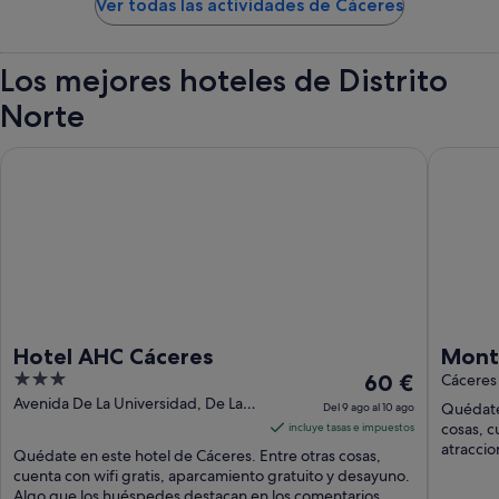
Ver todas las actividades de Cáceres
Los mejores hoteles de Distrito
Norte
Hotel AHC Cáceres
Monteso
Hotel AHC Cáceres
Mont
3
El
60 €
Inte
Cáceres
out
precio
Avenida De La Universidad, De La
Quédate
Del 9 ago al 10 ago
51 Cáceres Caceres
of
es
cosas, c
incluye tasas e impuestos
5
de
atraccio
Quédate en este hotel de Cáceres. Entre otras cosas,
60 €
cuenta con wifi gratis, aparcamiento gratuito y desayuno.
Algo que los huéspedes destacan en los comentarios ...
por