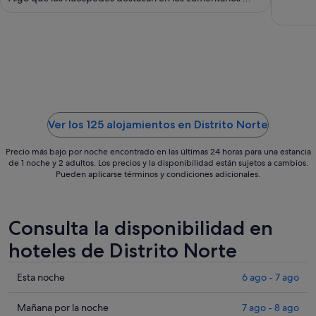
noche
del
9
ago
al
10
ago
Ver los 125 alojamientos en Distrito Norte
Precio más bajo por noche encontrado en las últimas 24 horas para una estancia
de 1 noche y 2 adultos. Los precios y la disponibilidad están sujetos a cambios.
Pueden aplicarse términos y condiciones adicionales.
Consulta la disponibilidad en
hoteles de Distrito Norte
Comprueba
Esta noche
6 ago - 7 ago
los
precios
Comprueba
Mañana por la noche
7 ago - 8 ago