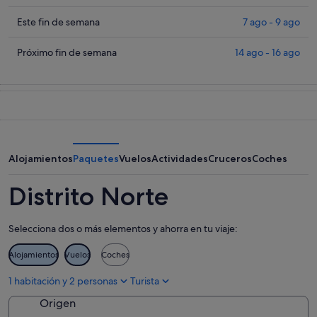
en
los
Distrito
precios
Comprueba
Este fin de semana
7 ago - 9 ago
Norte
en
los
para
Distrito
precios
Comprueba
Próximo fin de semana
14 ago - 16 ago
esta
Norte
en
los
noche,
para
Distrito
precios
6
mañana
Norte
en
ago
por
para
Distrito
-
la
este
Norte
7
noche,
fin
para
ago
7
de
el
Alojamientos
Paquetes
Vuelos
Actividades
Cruceros
Coches
ago
semana,
próximo
-
7
fin
Distrito Norte
8
ago
de
ago
-
semana,
Selecciona dos o más elementos y ahorra en tu viaje:
9
14
ago
ago
Alojamientos
Vuelos
Coches
-
16
1 habitación y 2 personas
Turista
ago
Origen