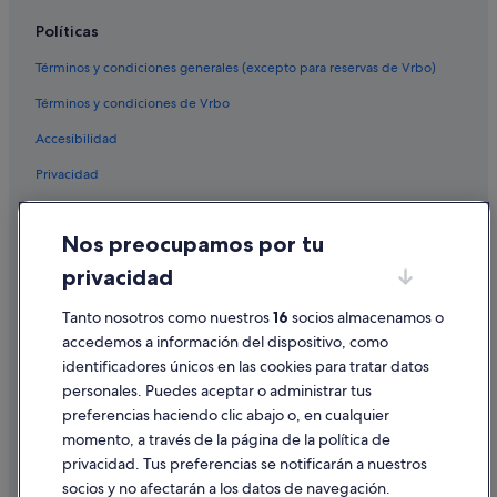
Políticas
Términos y condiciones generales (excepto para reservas de Vrbo)
Términos y condiciones de Vrbo
Accesibilidad
Privacidad
Cookies
Nos preocupamos por tu
Condiciones de uso
privacidad
Información legal/contacto
Tanto nosotros como nuestros
16
socios almacenamos o
Pautas sobre el contenido y cómo denunciar contenido
accedemos a información del dispositivo, como
identificadores únicos en las cookies para tratar datos
Ayuda
personales. Puedes aceptar o administrar tus
Ayuda
preferencias haciendo clic abajo o, en cualquier
momento, a través de la página de la política de
Cancelar un vuelo
privacidad. Tus preferencias se notificarán a nuestros
Cancelar una reserva de hotel o de un alquiler vacacional
socios y no afectarán a los datos de navegación.