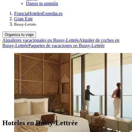
Danos tu opinión
Francia
Hoteles
Expedia.es
Gran Este
Bussy-Lettrée
Organiza tu viaje
Alquileres vacacionales en Bussy-Lettrée
Alquiler de coches en
Bussy-Lettrée
Paquetes de vacaciones en Bussy-Lettrée
Hoteles en Bussy-Lettrée