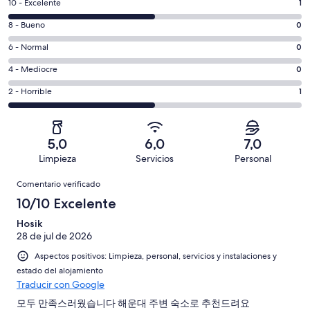
1
10 - Excelente
1
comentarios
0
8 - Bueno
0
de
comentarios
un
0
6 - Normal
0
de
total
comentarios
un
0
4 - Mediocre
0
de
de
total
comentarios
2
un
1
2 - Horrible
1
de
de
con
total
comentarios
2
un
una
de
de
con
total
puntuación
2
un
una
de
5,0
6,0
7,0
de
con
total
puntuación
2
Limpieza
Servicios
Personal
10
una
de
de
con
Comentarios
-
puntuación
2
8
Comentario verificado
una
Excelente
de
con
-
puntuación
10/10 Excelente
6
una
Bueno
de
-
puntuación
Hosik
4
Normal
28 de jul de 2026
de
-
2
Aspectos positivos: Limpieza, personal, servicios y instalaciones y
Mediocre
-
estado del alojamiento
Horrible
Traducir con Google
모두 만족스러웠습니다 해운대 주변 숙소로 추천드려요