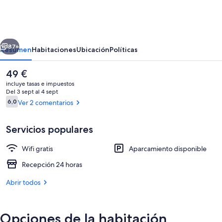
View
Haute
Hotel
erior
Siguiente
87+
Resumen
Habitaciones
Ubicación
Políticas
El
49 €
precio
incluye tasas e impuestos
actual
Del 3 sept al 4 sept
es
Comentarios
6,0
Ver 2 comentarios
6,0 de 10
de
49 €
Servicios populares
Wifi gratis
Aparcamiento disponible
Deluxe Double Ocean View - No Parking
Recepción 24 horas
Abrir todos
Opciones de la habitación