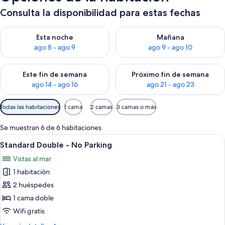
Consulta la disponibilidad para estas fechas
Consulta la disponibilidad para esta noche, ago 8 - ago 9
Consulta la disponibilidad pa
Esta noche
Mañana
ago 8 - ago 9
ago 9 - ago 10
Consulta la disponibilidad para este fin de semana, ago 14 - a
Consulta la disponibilidad par
Este fin de semana
Próximo fin de semana
ago 14 - ago 16
ago 21 - ago 23
Filtros
Todas las habitaciones
1 cama
2 camas
3 camas o más
disponibles
para
Se muestran 6 de 6 habitaciones
las
Abrir
Standard Double - No Parking | Wifi g
14
Standard Double - No Parking
habitaciones
todas
Vistas al mar
las
1 habitación
fotos
de
2 huéspedes
Standard
1 cama doble
Double
Wifi gratis
-