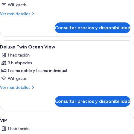
Superior
Wifi gratis
Double
Más
Ver más detalles
detalles
de
Consultar precios y disponibilidad
Superior
Double
Abrir
Habitación de hotel con dos camas, un
11
Deluxe Twin Ocean View
todas
1 habitación
las
3 huéspedes
fotos
de
1 cama doble y 1 cama individual
Deluxe
Wifi gratis
Twin
Más
Ver más detalles
Ocean
detalles
View
de
Consultar precios y disponibilidad
Deluxe
Twin
Ocean
Abrir
VIP | Wifi gratis
11
View
VIP
todas
1 habitación
las