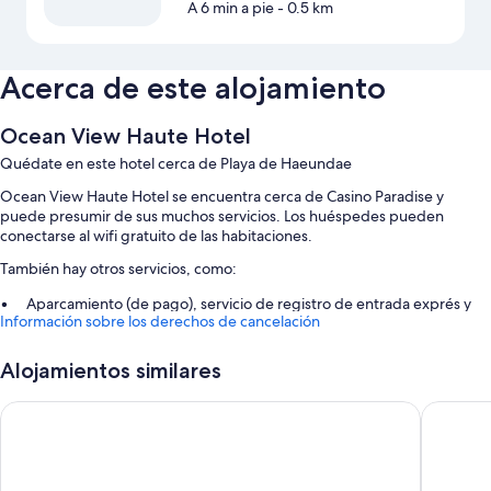
A 6 min a pie
- 0.5 km
Acerca de este alojamiento
Ocean View Haute Hotel
Quédate en este hotel cerca de Playa de Haeundae
Ocean View Haute Hotel se encuentra cerca de Casino Paradise y
puede presumir de sus muchos servicios. Los huéspedes pueden
conectarse al wifi gratuito de las habitaciones.
También hay otros servicios, como:
Aparcamiento (de pago), servicio de registro de entrada exprés y
Información sobre los derechos de cancelación
consigna de equipaje
Espacios sin humos, un servicio de recepción las 24 horas y un
Alojamientos similares
ascensor
Hotel Maison
SongJeo
Características de la habitación
Todas las habitaciones de Ocean View Haute Hotel cuentan con
comodidades como wifi gratis.