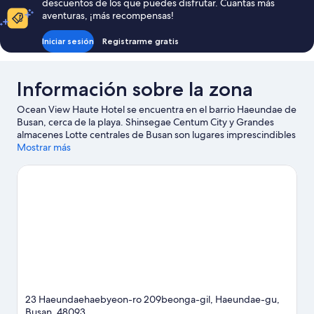
descuentos de los que puedes disfrutar. Cuantas más
aventuras, ¡más recompensas!
Iniciar sesión
Registrarme gratis
Información sobre la zona
Ocean View Haute Hotel se encuentra en el barrio Haeundae de
Busan, cerca de la playa. Shinsegae Centum City y Grandes
almacenes Lotte centrales de Busan son lugares imprescindibles
para los amantes de las tiendas; añádelos a tu itinerario junto a
Mostrar más
fantásticos parajes naturales como Playa de Haeundae y Playa
de Gwangalli. Acuario SEALIFE Busan y Lotte World Adventure
Busan también merecen la pena.
Ver guía de viaje de Busan
23 Haeundaehaebyeon-ro 209beonga-gil, Haeundae-gu,
Busan, 48093