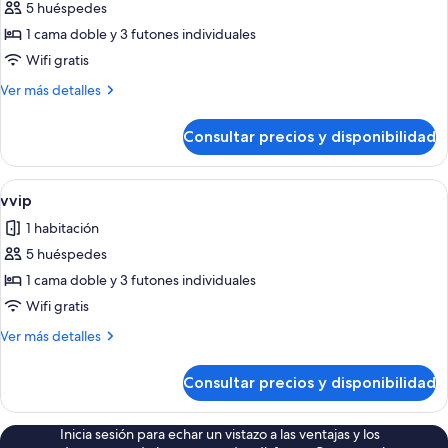
5 huéspedes
fotos
de
1 cama doble y 3 futones individuales
VIP
Wifi gratis
Más
Ver más detalles
detalles
de
Consultar precios y disponibilidad
VIP
Abrir
Un dormitorio moderno con una cama g
14
vvip
todas
1 habitación
las
5 huéspedes
fotos
de
1 cama doble y 3 futones individuales
vvip
Wifi gratis
Más
Ver más detalles
detalles
de
Consultar precios y disponibilidad
vvip
Inicia sesión para echar un vistazo a las ventajas y los