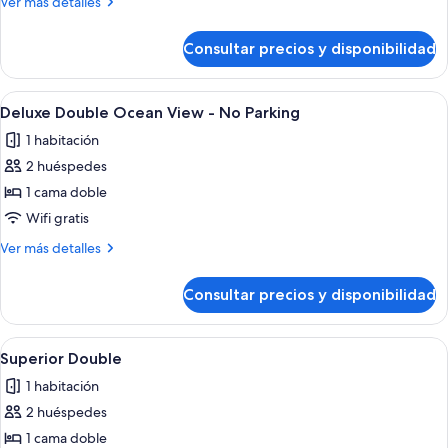
Más
Ver más detalles
No
detalles
Parking
de
Consultar precios y disponibilidad
Standard
Double
-
Abrir
Una habitación de hotel moderna con 
12
No
Deluxe Double Ocean View - No Parking
todas
Parking
1 habitación
las
2 huéspedes
fotos
de
1 cama doble
Deluxe
Wifi gratis
Double
Más
Ver más detalles
Ocean
detalles
View
de
Consultar precios y disponibilidad
Deluxe
-
Double
No
Ocean
Abrir
Habitación de hotel con una cama grand
Parking
9
View
Superior Double
todas
-
1 habitación
No
las
Parking
2 huéspedes
fotos
de
1 cama doble