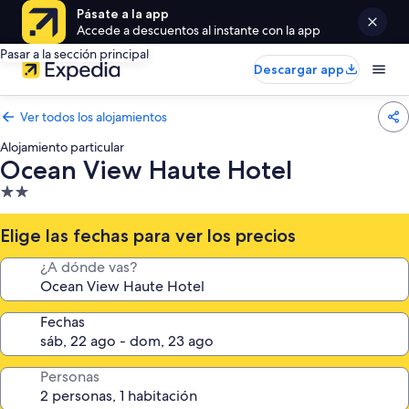
Pásate a la app
Accede a descuentos al instante con la app
Pasar a la sección principal
Descargar app
Ver todos los alojamientos
Alojamiento particular
Ocean View Haute Hotel
Alojamiento
de
2.0 estrellas
Elige las fechas para ver los precios
¿A dónde vas?
Fechas
Personas