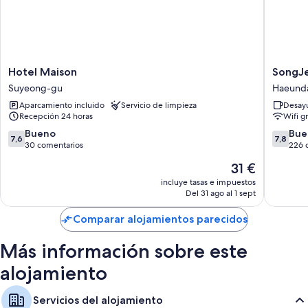
Hotel
SongJe
Hotel Maison
SongJ
Maison
OLLA
Suyeong-gu
Haeund
Suyeong-
Hotel
Aparcamiento incluido
Servicio de limpieza
Desayu
gu
Haeund
Recepción 24 horas
Wifi gr
7.6
7.8
Bueno
Bue
7,6
7,8
sobre
sobre
30 comentarios
226 
10,
10,
El
31 €
Bueno,
Bueno,
precio
30 comentarios
226 com
incluye tasas e impuestos
actual
Del 31 ago al 1 sept
es
de
Comparar alojamientos parecidos
31 €
Más información sobre este
alojamiento
Servicios del alojamiento