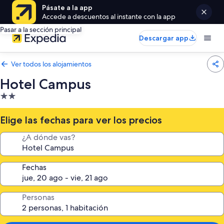
Pásate a la app
Accede a descuentos al instante con la app
Pasar a la sección principal
Descargar app
Ver todos los alojamientos
Hotel Campus
Alojamiento
de
2.0 estrellas
Elige las fechas para ver los precios
¿A dónde vas?
Fechas
Personas