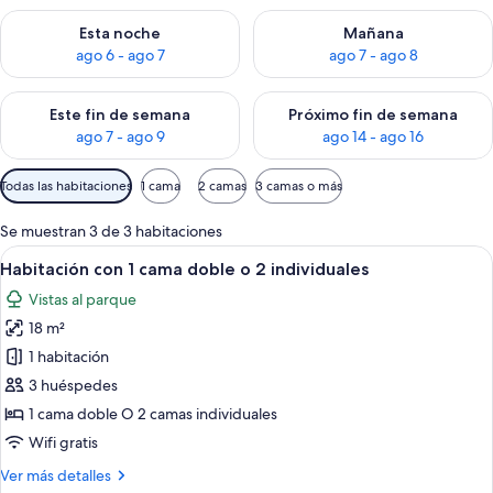
Consulta la disponibilidad para esta noche, ago 6 - ago 7
Consulta la disponibilidad pa
Esta noche
Mañana
ago 6 - ago 7
ago 7 - ago 8
Consulta la disponibilidad para este fin de semana, ago 7 - ag
Consulta la disponibilidad par
Este fin de semana
Próximo fin de semana
ago 7 - ago 9
ago 14 - ago 16
Filtros
Todas las habitaciones
1 cama
2 camas
3 camas o más
disponibles
para
Se muestran 3 de 3 habitaciones
las
Abrir
Un baño con inodoro, lavamanos y du
10
Habitación con 1 cama doble o 2 individuales
habitaciones
todas
Vistas al parque
las
18 m²
fotos
de
1 habitación
Habitación
3 huéspedes
con
1 cama doble O 2 camas individuales
1
Wifi gratis
cama
Más
Ver más detalles
doble