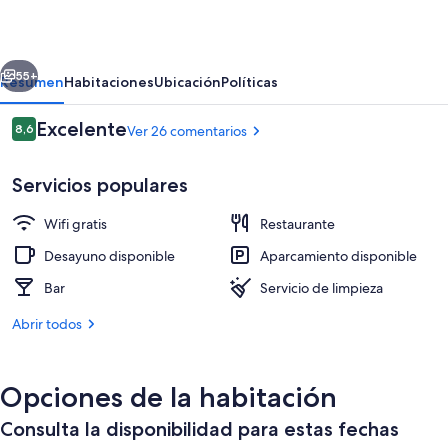
erior
Siguiente
55+
Resumen
Habitaciones
Ubicación
Políticas
Comentarios
Excelente
8,6
Ver 26 comentarios
8,6 de 10
Servicios populares
Wifi gratis
Restaurante
Desayuno disponible
Aparcamiento disponible
Bar
Servicio de limpieza
Restaurante
Abrir todos
Opciones de la habitación
Consulta la disponibilidad para estas fechas