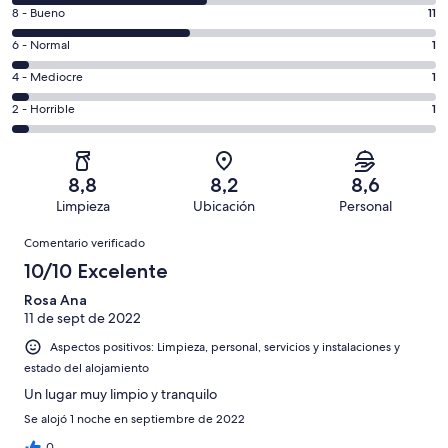
comentarios
11
8 - Bueno
11
de
comentarios
un
1
6 - Normal
1
de
total
comentarios
un
1
4 - Mediocre
1
de
de
total
comentarios
26
un
1
2 - Horrible
1
de
de
con
total
comentarios
26
un
una
de
de
con
total
puntuación
26
un
una
de
8,8
8,2
8,6
de
con
total
puntuación
26
Limpieza
Ubicación
Personal
10
una
de
de
con
Comentarios
-
puntuación
26
8
Comentario verificado
una
Excelente
de
con
-
puntuación
10/10 Excelente
6
una
Bueno
de
-
puntuación
Rosa Ana
4
Normal
11 de sept de 2022
de
-
2
Aspectos positivos: Limpieza, personal, servicios y instalaciones y
Mediocre
-
estado del alojamiento
Horrible
Un lugar muy limpio y tranquilo
Se alojó 1 noche en septiembre de 2022
0