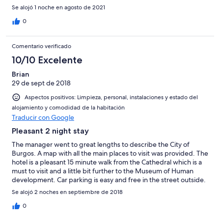
guaranteed”.
Se alojó 1 noche en agosto de 2021
0
Comentario verificado
10/10 Excelente
Brian
29 de sept de 2018
Aspectos positivos: Limpieza, personal, instalaciones y estado del
alojamiento y comodidad de la habitación
Traducir con Google
Pleasant 2 night stay
The manager went to great lengths to describe the City of
Burgos. A map with all the main places to visit was provided. The
hotel is a pleasant 15 minute walk from the Cathedral which is a
must to visit and a little bit further to the Museum of Human
development. Car parking is easy and free in the street outside.
The room and facilities are comfortable and pleasant.
Se alojó 2 noches en septiembre de 2018
0