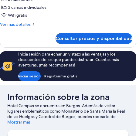
Habitación
3 camas individuales
triple
Wifi gratis
Más
Ver más detalles
detalles
de
Consultar precios y disponibilidad
Habitación
triple
Inicia sesión para echar un vistazo a las ventajas y los
descuentos de los que puedes disfrutar. Cuantas más
aventuras, ¡más recompensas!
Iniciar sesión
Registrarme gratis
Información sobre la zona
Hotel Campus se encuentra en Burgos. Además de visitar
lugares emblemáticos como Monasterio de Santa María la Real
de las Huelgas y Catedral de Burgos, puedes rodearte de
naturaleza en Paseo del Espolón. También merece la pena
Mostrar más
acercarse a Centro de convenciones de Atapuerca y Iglesia de
San Nicolás de Bari.
Ver guía de viaje de Burgos