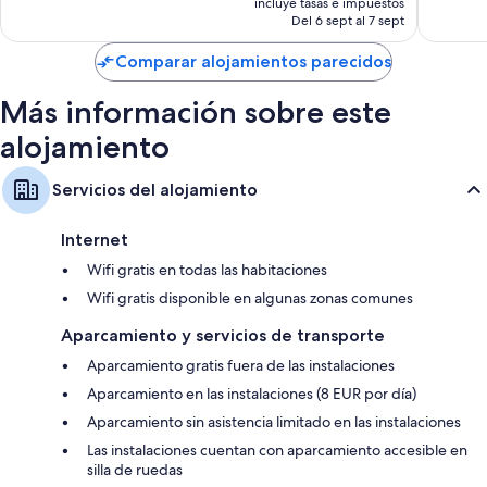
290 comentarios
incluye tasas e impuestos
19 come
actual
Del 6 sept al 7 sept
es
de
Comparar alojamientos parecidos
59 €
Más información sobre este
alojamiento
Servicios del alojamiento
Internet
Wifi gratis en todas las habitaciones
Wifi gratis disponible en algunas zonas comunes
Aparcamiento y servicios de transporte
Aparcamiento gratis fuera de las instalaciones
Aparcamiento en las instalaciones (8 EUR por día)
Aparcamiento sin asistencia limitado en las instalaciones
Las instalaciones cuentan con aparcamiento accesible en
silla de ruedas