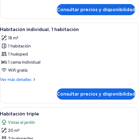
detalles
o
de
Consultar precios y disponibilidad
2
Habitación
con
individuales
1
Abrir
Una cama con una colcha de estampad
5
cama
Habitación individual, 1 habitación
todas
doble
18 m²
o
las
2
1 habitación
fotos
individuales
de
1 huésped
Habitación
1 cama individual
individual,
Wifi gratis
1
Más
Ver más detalles
habitación
detalles
de
Consultar precios y disponibilidad
Habitación
individual,
1
Abrir
Un baño con inodoro, lavamanos y du
3
habitación
Habitación triple
todas
Vistas al jardín
las
20 m²
fotos
de
3 huéspedes