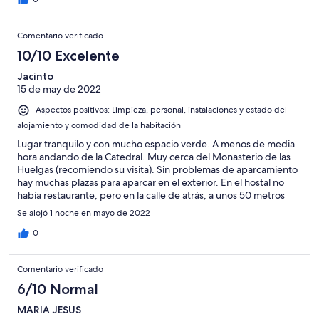
Comentario verificado
10/10 Excelente
Jacinto
15 de may de 2022
Aspectos positivos: Limpieza, personal, instalaciones y estado del
alojamiento y comodidad de la habitación
Lugar tranquilo y con mucho espacio verde. A menos de media
hora andando de la Catedral. Muy cerca del Monasterio de las
Huelgas (recomiendo su visita). Sin problemas de aparcamiento
hay muchas plazas para aparcar en el exterior. En el hostal no
había restaurante, pero en la calle de atrás, a unos 50 metros
hay dos cafeterías restaurantes con menús y raciones a muy
Se alojó 1 noche en mayo de 2022
buen precio. Las habitaciones son amplias y colchones cómodos,
muy tranquilo y silencioso. Sin duda, lo recomiendo.
0
Comentario verificado
6/10 Normal
MARIA JESUS