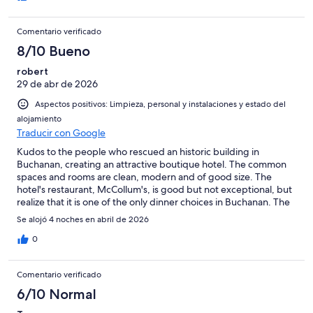
Comentario verificado
8/10 Bueno
robert
29 de abr de 2026
Aspectos positivos: Limpieza, personal y instalaciones y estado del
alojamiento
Traducir con Google
Kudos to the people who rescued an historic building in
Buchanan, creating an attractive boutique hotel. The common
spaces and rooms are clean, modern and of good size. The
hotel's restaurant, McCollum's, is good but not exceptional, but
realize that it is one of the only dinner choices in Buchanan. The
only drawback is that the sound insulation to certain rooms is not
Se alojó 4 noches en abril de 2026
adequate for the very popular Friday and Saturday evenings
when the bar and restaurant are very busy. Still, I would
0
recommend The Grant to anyone visiting Buchanan or the
surrounding area.
Comentario verificado
6/10 Normal