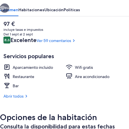
and
erior
Siguiente
Venue
9+
Resumen
Habitaciones
Ubicación
Políticas
El
97 €
precio
incluye tasas e impuestos
actual
Del 1 sept al 2 sept
es
Comentarios
Excelente
8,6
Ver 59 comentarios
8,6 de 10
de
97 €
Servicios populares
Aparcamiento incluido
Wifi gratis
Habitación, 2 camas de matrimonio | Wi
Restaurante
Aire acondicionado
Bar
Abrir todos
Opciones de la habitación
Consulta la disponibilidad para estas fechas