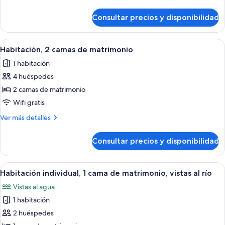
de
detalles
matrimonio
de
Consultar precios y disponibilidad
Habitación
grande,
individual,
vistas
1
Abrir
Una habitación de hotel con dos camas
a
1
cama
Habitación, 2 camas de matrimonio
todas
de
la
1 habitación
matrimonio
las
ciudad
grande,
4 huéspedes
fotos
vistas
de
2 camas de matrimonio
a
Habitación,
la
Wifi gratis
ciudad
2
Más
Ver más detalles
camas
detalles
de
de
Consultar precios y disponibilidad
Habitación,
matrimonio
2
camas
Abrir
Habitación de hotel con cama, escritori
1
de
Habitación individual, 1 cama de matrimonio, vistas al río
todas
matrimonio
Vistas al agua
las
1 habitación
fotos
de
2 huéspedes