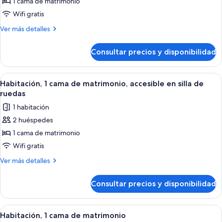
Habitación
1 cama de matrimonio
individual,
Wifi gratis
1
Más
Ver más detalles
cama
detalles
de
de
Consultar precios y disponibilidad
Habitación
matrimonio,
individual,
vistas
1
Abrir
Habitación de hotel con cama, mesita 
al
1
cama
Habitación, 1 cama de matrimonio, accesible en silla de
todas
río
de
ruedas
matrimonio,
las
1 habitación
vistas
fotos
al
2 huéspedes
de
río
1 cama de matrimonio
Habitación,
1
Wifi gratis
cama
Más
Ver más detalles
de
detalles
de
matrimonio,
Consultar precios y disponibilidad
Habitación,
accesible
1
en
cama
Abrir
Habitación de hotel ordenada con cama,
1
silla
de
Habitación, 1 cama de matrimonio
todas