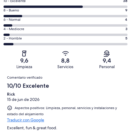
38
10 - Excelente
38
comentarios
9
8 - Bueno
9
de
comentarios
un
4
6 - Normal
4
de
total
comentarios
un
3
4 - Mediocre
3
de
de
total
comentarios
59
un
5
2 - Horrible
5
de
de
con
total
comentarios
59
un
una
de
de
con
total
puntuación
59
un
una
de
9,6
8,8
9,4
de
con
total
puntuación
59
Limpieza
Servicios
Personal
10
una
de
de
con
Comentarios
-
puntuación
59
8
Comentario verificado
una
Excelente
de
con
-
puntuación
10/10 Excelente
6
una
Bueno
de
-
puntuación
Rick
4
Normal
15 de jun de 2026
de
-
2
Aspectos positivos: Limpieza, personal, servicios y instalaciones y
Mediocre
-
estado del alojamiento
Horrible
Traducir con Google
Excellent, fun & great food.