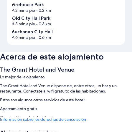
Firehouse Park
A 2 min a pie
- 0.2 km
Old City Hall Park
A 3 min a pie
- 0.3 km
Buchanan City Hall
A 6 min a pie
- 0.6 km
Acerca de este alojamiento
The Grant Hotel and Venue
Lo mejor del alojamiento
The Grant Hotel and Venue dispone de, entre otros, un bar y un
restaurante. Conéctate al wifi gratuito de las habitaciones.
Estos son algunos otros servicios de este hotel:
Aparcamiento gratis
Características de la habitación
Información sobre los derechos de cancelación
Todas las habitaciones en The Grant Hotel and Venue ofrecen
comodidades como aire acondicionado, además de wifi gratis.