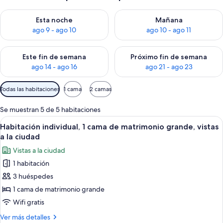
Consulta la disponibilidad para esta noche, ago 9 - ago 10
Consulta la disponibilidad par
Esta noche
Mañana
ago 9 - ago 10
ago 10 - ago 11
Consulta la disponibilidad para este fin de semana, ago 14 - a
Consulta la disponibilidad par
Este fin de semana
Próximo fin de semana
ago 14 - ago 16
ago 21 - ago 23
Filtros
Todas las habitaciones
1 cama
2 camas
disponibles
para
Se muestran 5 de 5 habitaciones
las
Abrir
Habitación de hotel con una cama gran
4
Habitación individual, 1 cama de matrimonio grande, vistas
habitaciones
todas
a la ciudad
las
Vistas a la ciudad
fotos
1 habitación
de
3 huéspedes
Habitación
individual,
1 cama de matrimonio grande
1
Wifi gratis
cama
Más
Ver más detalles