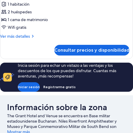
matrimonio,
de
1 habitación
accesible
las
ruedas
en
2 huéspedes
fotos
silla
de
1 cama de matrimonio
de
Habitación,
ruedas
Wifi gratis
1
Más
Ver más detalles
cama
detalles
de
de
Consultar precios y disponibilidad
Habitación,
matrimonio
1
cama
Inicia sesión para echar un vistazo a las ventajas y los
de
descuentos de los que puedes disfrutar. Cuantas más
matrimonio
aventuras, ¡más recompensas!
Iniciar sesión
Registrarme gratis
Información sobre la zona
The Grant Hotel and Venue se encuentra en Base militar
estadounidense Buchanan. Niles Riverfront Amphitheater y
Museo y Parque Conmemorativo Militar de South Bend son
lugares fundamentales para los aficionados a la cultura en esta
Mostrar más