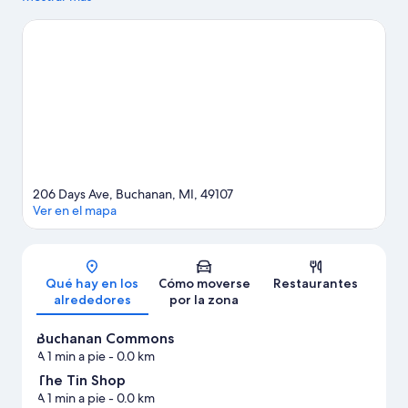
región, donde también puedes acercarte a atractivos turísticos
como Reserva natural y jardín botánico Fernwood Botanical
Garden and Nature Preserve y Clevenger Park. ¿Te apetece
disfrutar de un evento especial? Puedes consultar el calendario
de Notre Dame Stadium o Red Bud Track-N-Trail (circuito).
Ver
guía de viaje de Base militar estadounidense Buchanan
206 Days Ave, Buchanan, MI, 49107
Ver en el mapa
Mapa
Qué hay en los
Cómo moverse
Restaurantes
alrededores
por la zona
Buchanan Commons
A 1 min a pie
- 0.0 km
The Tin Shop
A 1 min a pie
- 0.0 km