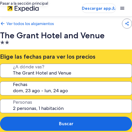
Pasar a la sección principal
Descargar app
Ver todos los alojamientos
The Grant Hotel and Venue
Alojamiento
de
2.0 estrellas
Elige las fechas para ver los precios
¿A dónde vas?
Fechas
Personas
Buscar