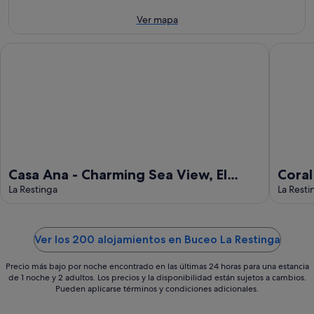
-
7
fin
8
ago
de
Ver mapa
ago
-
semana,
9
14
Casa Ana - Charming Sea View, El Hierro
Coral II 
ago
ago
-
16
ago
Casa Ana - Charming Sea View, El
Coral
Hierro
La Restinga
mar e
La Resti
Ver los 200 alojamientos en Buceo La Restinga
Precio más bajo por noche encontrado en las últimas 24 horas para una estancia
de 1 noche y 2 adultos. Los precios y la disponibilidad están sujetos a cambios.
Pueden aplicarse términos y condiciones adicionales.