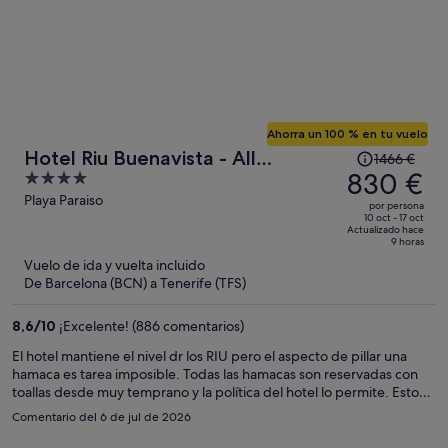
Ahorra un 100 % en tu vuelo
El
Hotel Riu Buenavista - All
1466 €
precio
830 €
4
Inclusive
era
out
Playa Paraiso
por persona
de
of
10 oct - 17 oct
Actualizado hace
1466 €,
5
9 horas
ahora
Vuelo de ida y vuelta incluido
es
De Barcelona (BCN) a Tenerife (TFS)
de
830 €
8,6
/
10
¡Excelente! (886 comentarios)
por
El hotel mantiene el nivel dr los RIU pero el aspecto de pillar una
persona
hamaca es tarea imposible. Todas las hamacas son reservadas con
toallas desde muy temprano y la política del hotel lo permite. Esto
hace muy desagradable querer darte un baño y pasar un rato pq
Comentario del 6 de jul de 2026
básicamente no hay sitio a pesar de estar las hamacas vacías.