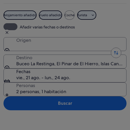
Alojamiento añadido
Vuelo añadido
Coche
Turista
Un pueblo costero con un puerto depor
Añadir varias fechas o destinos
Origen
Destino
Buceo La Restinga, El Pinar de El Hierro, Islas Canarias
Fechas
vie., 21 ago. - lun., 24 ago.
Personas
2 personas, 1 habitación
Buscar
Ver mapa