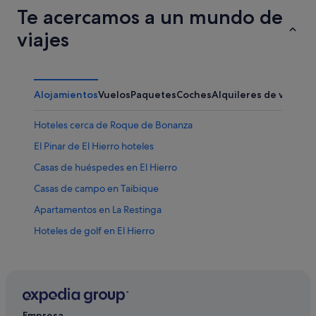
Te acercamos a un mundo de
viajes
Alojamientos
Vuelos
Paquetes
Coches
Alquileres de vacaci
Hoteles cerca de Roque de Bonanza
El Pinar de El Hierro hoteles
Casas de huéspedes en El Hierro
Casas de campo en Taibique
Apartamentos en La Restinga
Hoteles de golf en El Hierro
Casas de huéspedes en Taibique
Albergues en La Restinga
Alojamientos agroturísticos en El Hierro
Hoteles cerca de Buceo La Restinga
Empresa