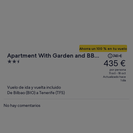
Ahorra un 100 % en tu vuelo
El
Apartment With Garden and BBQ
741 €
precio
435 €
2.5
in Tenerife
era
out
por persona
de
of
11 oct - 18 oct
Actualizado hace
741 €,
5
1 día
ahora
Vuelo de ida y vuelta incluido
es
De Bilbao (BIO) a Tenerife (TFS)
de
435 €
No hay comentarios
por
persona