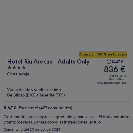
Ahorra un 100 % en tu vuelo
El
Hotel Riu Arecas - Adults Only
1447 €
precio
836 €
4
era
out
Costa Adeje
por persona
de
of
11 oct - 18 oct
Actualizado hace 1 día
1447 €,
5
Vuelo de ida y vuelta incluido
ahora
De Bilbao (BIO) a Tenerife (TFS)
es
de
8,6
/
10
¡Excelente! (427 comentarios)
836 €
por
Ciertamente, una sorpresa agradable y maravillosa. El trato exquisito
y tanto los restaurantes como las instalaciones un lujo.
persona
Comentario del 20 de oct de 2024