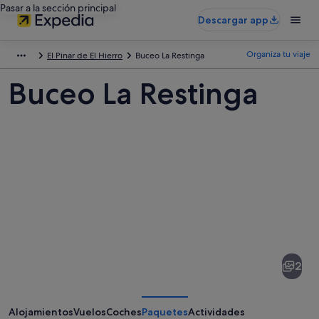
Pasar a la sección principal
Descargar app
Organiza tu viaje
El Pinar de El Hierro
Buceo La Restinga
Buceo La Restinga
Fotos
de
Buceo
2
La
Restinga
Alojamientos
Vuelos
Coches
Paquetes
Actividades