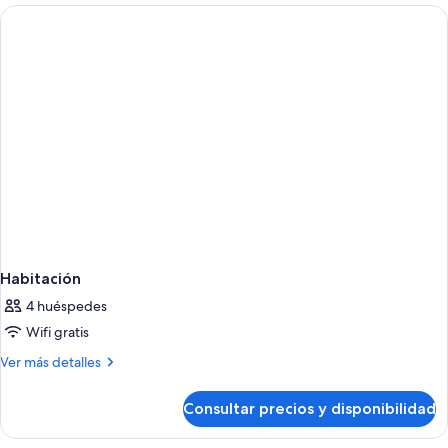
Habitación
4 huéspedes
Wifi gratis
Más
Ver más detalles
detalles
de
Consultar precios y disponibilidad
Habitación