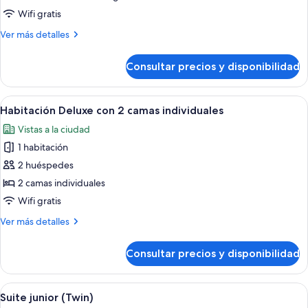
Wifi gratis
Más
Ver más detalles
detalles
de
Consultar precios y disponibilidad
Habitación
superior
Abrir
Habitación de hotel con dos camas, un e
7
Habitación Deluxe con 2 camas individuales
todas
Vistas a la ciudad
las
1 habitación
fotos
de
2 huéspedes
Habitación
2 camas individuales
Deluxe
Wifi gratis
con
Más
Ver más detalles
2
detalles
camas
de
Consultar precios y disponibilidad
Habitación
individuales
Deluxe
con
Abrir
Habitación de hotel con dos camas, un 
6
2
Suite junior (Twin)
todas
camas