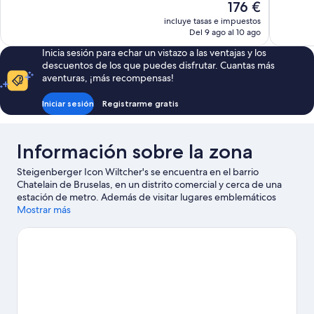
1.396 comentarios
255 comen
El
176 €
precio
incluye tasas e impuestos
actual
Del 9 ago al 10 ago
es
Inicia sesión para echar un vistazo a las ventajas y los
de
descuentos de los que puedes disfrutar. Cuantas más
176 €
aventuras, ¡más recompensas!
Iniciar sesión
Registrarme gratis
Información sobre la zona
Steigenberger Icon Wiltcher's se encuentra en el barrio
Chatelain de Bruselas, en un distrito comercial y cerca de una
estación de metro. Además de visitar lugares emblemáticos
como Manneken Pis y Atomium, si lo tuyo son las compras tienes
Mostrar más
que pasar por Avenue Louise y Mercado de Navidad de
Bruselas. Para disfrutar de una noche diferente, apunta: Teatro
Flagey y Sala de conciertos Forest National. Dedica algo de
tiempo a descubrir cuáles son las actividades de la zona, entre
las que se incluye el golf.
Ver guía de viaje de Bruselas