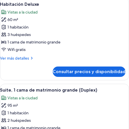
Abrir
Una habitación de hotel con una cama, u
9
Habitación Deluxe
habitaciones
todas
Vistas a la ciudad
las
60 m²
fotos
de
1 habitación
Habitación
3 huéspedes
Deluxe
1 cama de matrimonio grande
Wifi gratis
Más
Ver más detalles
detalles
de
Consultar precios y disponibilidad
Habitación
Deluxe
Abrir
Ropa de cama de alta calidad, minibar, 
12
Suite, 1 cama de matrimonio grande (Duplex)
todas
Vistas a la ciudad
las
95 m²
fotos
de
1 habitación
Suite,
2 huéspedes
1
1 cama de matrimonio grande