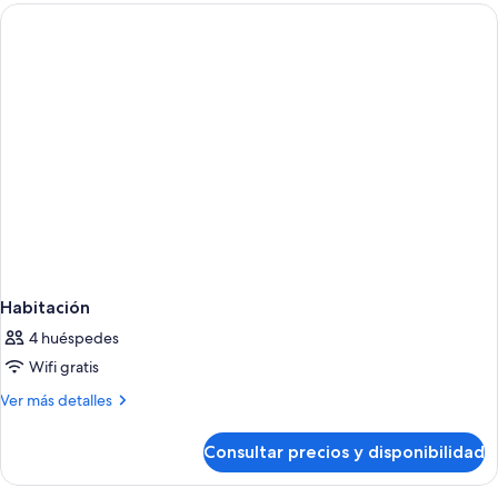
Habitación
4 huéspedes
Wifi gratis
Más
Ver más detalles
detalles
de
Consultar precios y disponibilidad
Habitación