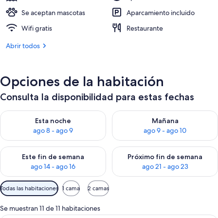
Se aceptan mascotas
Aparcamiento incluido
Wifi gratis
Restaurante
Abrir todos
Opciones de la habitación
Consulta la disponibilidad para estas fechas
Consulta la disponibilidad para esta noche, ago 8 - ago 9
Consulta la disponibilidad pa
Esta noche
Mañana
ago 8 - ago 9
ago 9 - ago 10
Consulta la disponibilidad para este fin de semana, ago 14 - a
Consulta la disponibilidad par
Este fin de semana
Próximo fin de semana
ago 14 - ago 16
ago 21 - ago 23
Filtros
Todas las habitaciones
1 cama
2 camas
disponibles
para
Se muestran 11 de 11 habitaciones
las