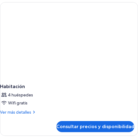
individuales
con
2
camas
individuales
Habitación
4 huéspedes
Wifi gratis
Más
Ver más detalles
detalles
de
Consultar precios y disponibilidad
Habitación