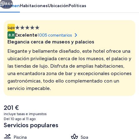
84+
Resumen
Habitaciones
Ubicación
Políticas
Alojamiento
Lujo
de
Excelente
1005 comentarios
8,8
5.0 estrellas
Elegancia cerca de museos y palacios
Elegante y bellamente diseñado, este hotel ofrece una
ubicación privilegiada cerca de los museos, el palacio y
las tiendas de lujo. Disfruta de amplias habitaciones,
Exterior
una encantadora zona de bar y excepcionales opciones
gastronómicas, todo ello complementado con un
servicio impecable.
El
201 €
precio
incluye tasas e impuestos
actual
Del 10 ago al 11 ago
es
Servicios populares
de
201 €
Piscina
Spa