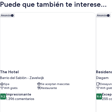
Puede que también te interese...
The Hotel
Residenc
Anuncio
Anuncio
The Hotel
Residenc
Barrio del Sablón - Zavelwijk
Diegem
Spa
Se aceptan mascotas
Desayuno
Wifi gratis
Restaurante
Wifi grat
9.2
9.4
Impresionante
Excep
9,2
9,4
sobre
sobre
1.396 comentarios
255 c
10,
10,
Impresionante,
Excepcion