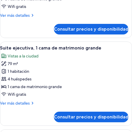
cama
Wifi gratis
de
Más
Ver más detalles
matrimonio
detalles
grande
de
Consultar precios y disponibilidad
(Duplex)
Suite,
1
cama
Abrir
Una habitación de hotel con cama, escri
7
de
Suite ejecutiva, 1 cama de matrimonio grande
todas
matrimonio
Vistas a la ciudad
grande
las
(Duplex)
79 m²
fotos
de
1 habitación
Suite
4 huéspedes
ejecutiva,
1 cama de matrimonio grande
1
Wifi gratis
cama
Más
Ver más detalles
de
detalles
matrimonio
de
Consultar precios y disponibilidad
grande
Suite
ejecutiva,
1
Habitación de hotel con sala de estar, 