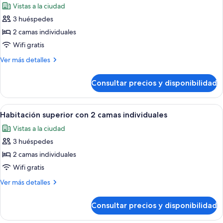
Vistas a la ciudad
individuales
las
3 huéspedes
fotos
de
2 camas individuales
Suite
Wifi gratis
junior
Más
Ver más detalles
(Twin)
detalles
de
Consultar precios y disponibilidad
Suite
junior
(Twin)
Abrir
Habitación de hotel con dos camas, un e
6
Habitación superior con 2 camas individuales
todas
Vistas a la ciudad
las
3 huéspedes
fotos
de
2 camas individuales
Habitación
Wifi gratis
superior
Más
Ver más detalles
con
detalles
2
de
Consultar precios y disponibilidad
Habitación
camas
superior