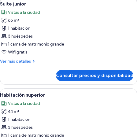
Abrir
6
cama
Suite junior
todas
de
Vistas a la ciudad
matrimonio
las
grande
65 m²
fotos
de
1 habitación
Suite
3 huéspedes
junior
1 cama de matrimonio grande
Wifi gratis
Más
Ver más detalles
detalles
de
Consultar precios y disponibilidad
Suite
junior
Abrir
Una habitación de hotel con una cama g
5
Habitación superior
todas
Vistas a la ciudad
las
44 m²
fotos
de
1 habitación
Habitación
3 huéspedes
superior
1 cama de matrimonio grande