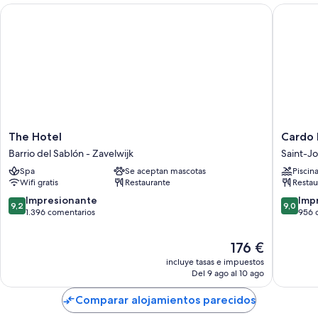
The Hotel
Cardo Br
The
Cardo
The Hotel
Cardo 
Hotel
Brussels
Barrio del Sablón - Zavelwijk
Saint-J
Barrio
Autogra
Spa
Se aceptan mascotas
Piscin
del
Collecti
Wifi gratis
Restaurante
Restau
Sablón
Saint-
-
Josse-
9.2
9.0
Impresionante
Imp
9,2
9,0
Zavelwijk
ten-
sobre
sobre
1.396 comentarios
956 
Noode
10,
10,
Impresionante,
Impresi
El
176 €
1.396 comentarios
956 com
precio
incluye tasas e impuestos
actual
Del 9 ago al 10 ago
es
de
Comparar alojamientos parecidos
176 €