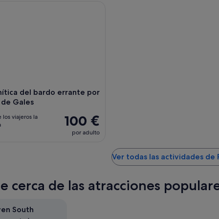
́tica del bardo errante por el oeste de Gales
mítica del bardo errante por
 de Gales
100 €
 los viajeros la
a
por adulto
Ver todas las actividades d
te cerca de las atracciones popula
ven South