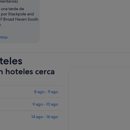
mentarios)
 una tarde de
d por Stackpole and
n? Broad Haven South
.
entos
teles
n hoteles cerca
8 ago - 9 ago
9 ago - 10 ago
14 ago - 16 ago