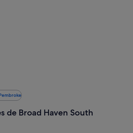
e Pembroke
res de Broad Haven South