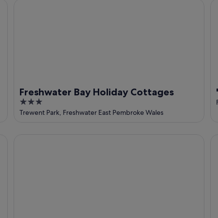
Freshwater Bay Holiday Cottages
'L
Freshwater Bay Holiday Cottages
3
out
Trewent Park, Freshwater East Pembroke Wales
of
5
 near Pembroke
Freshwater Bay Holiday Chalets
De