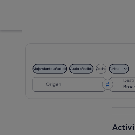
Alojamiento añadido
Vuelo añadido
Coche
Turista
Origen
Dest
Una playa arenosa c
Ver mapa
Activ