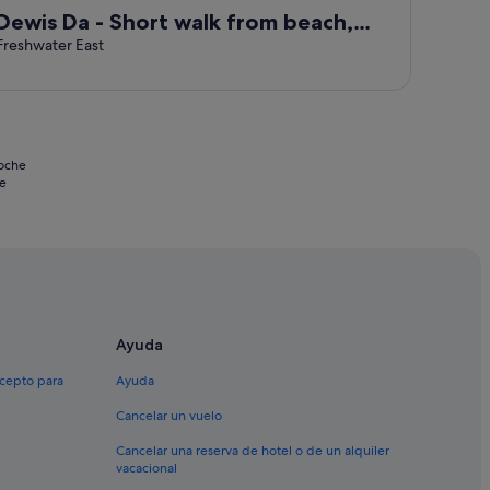
Dewis Da - Short walk from beach,
parking
Freshwater East
noche
se
Ayuda
xcepto para
Ayuda
Cancelar un vuelo
Cancelar una reserva de hotel o de un alquiler
vacacional