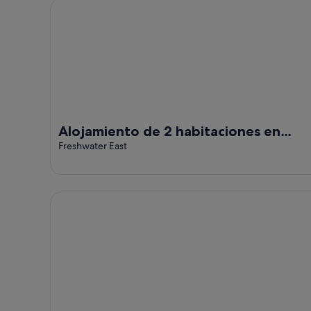
Alojamiento de 2 habitaciones en Freshwater East
Alojamiento de 2 habitaciones en
Freshwater East
Freshwater East
Alojamiento de 2 habitaciones en Freshwater East,