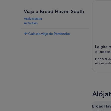
La gira mi
Viaja a Broad Haven South
Actividades
Activities
Guía de viaje de Pembroke
La gira 
el oeste
El
100 %
de
recomiend
Alója
Broad Ha