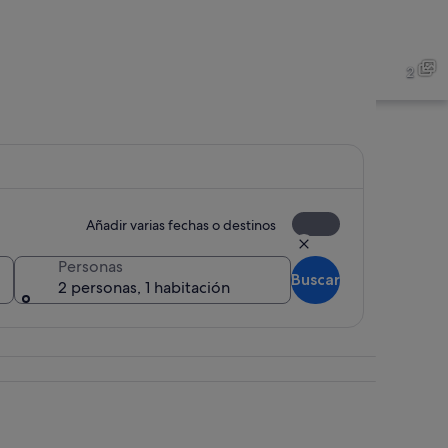
2
Añadir varias fechas o destinos
Personas
Buscar
2 personas, 1 habitación
Una playa con gente caminando, un río y dunas cubiertas