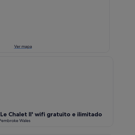
Ver mapa
e playas, caminos costeros, castillos.
e Chalet II' wifi gratuito e ilimitado
'Le Chalet II' wifi gratuito e ilimitado
Pembroke Wales