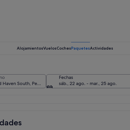
Alojamientos
Vuelos
Coches
Paquetes
Actividades
ino
Fechas
sáb., 22 ago. - mar., 25 ago.
on olas suaves y un promontorio rocoso a lo lejos.
idades