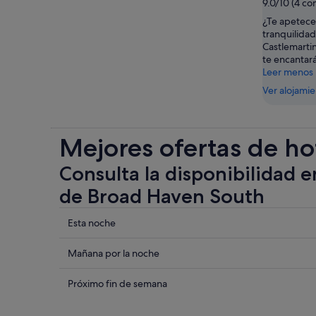
9.0/10 (4 co
¿Te apetece
tranquilida
Castlemarti
te encantará
Leer menos
Ver alojami
Mejores ofertas de ho
Consulta la disponibilidad e
de Broad Haven South
Comprueba
Esta noche
los
precios
Comprueba
Mañana por la noche
cerca
los
de
precios
Comprueba
Próximo fin de semana
Broad
cerca
los
Haven
de
precios