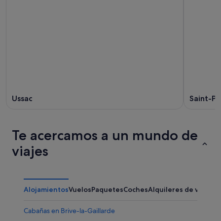
Ussac
Saint-P
Te acercamos a un mundo de
viajes
Alojamientos
Vuelos
Paquetes
Coches
Alquileres de vacaci
Cabañas en Brive-la-Gaillarde