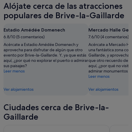
Brive-
precios
Alójate cerca de las atracciones
para
la-
en
esta
Gaillarde
Brive-
populares de Brive-la-Gaillarde
noche,
para
la-
7
mañana
Gaillarde
Estadio Amédée Domenech
Mercado Halle Geo
ago
por
para
-
6.8/10 (5 comentarios)
la
7.6/10 (4 comentarios)
este
8
noche,
fin
Acércate a Estadio Amédée Domenech y
Acércate a Mercado Hal
ago
8
de
aprovecha para disfrutar de algún que otro
una fantástica zona come
evento por Brive-la-Gaillarde. Y, ya que estás
Gaillarde, y aprovecha
ago
semana,
aquí, ¿por qué no explorar el puerto o admirar
que otro recuerdo de tu 
-
7
sus paisajes?
aquí, ¿por qué no visit
9
ago
Leer menos
admirar monumentos in
ago
-
Leer menos
9
ago
Ver alojamientos
Ver alojamientos
Ciudades cerca de Brive-la-
Gaillarde