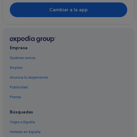
Beynat hoteles
Cambiar a la app
Turenne hoteles
Hoteles con restaurante en Brive-la-Gaillarde
Cublac hoteles
Brignac-La-Plaine hoteles
Empresa
Mansac hoteles
Quiénes somos
Empleo
Anuncia tu alojamiento
Publicidad
Prensa
Búsquedas
Viajes a España
Hoteles en España