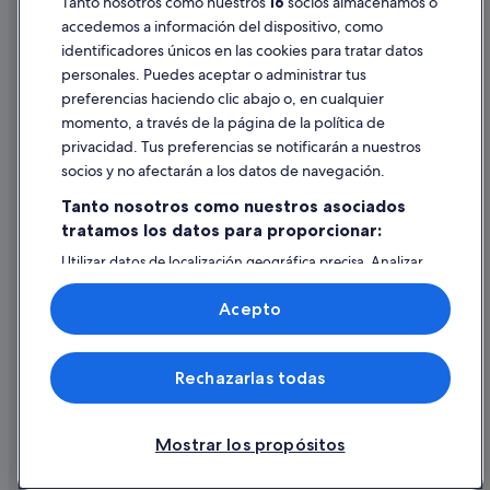
Tanto nosotros como nuestros
16
socios almacenamos o
Pautas sobre el contenido y cómo denunciar contenido
accedemos a información del dispositivo, como
identificadores únicos en las cookies para tratar datos
Ayuda
personales. Puedes aceptar o administrar tus
Ayuda
preferencias haciendo clic abajo o, en cualquier
momento, a través de la página de la política de
Cancelar un vuelo
privacidad. Tus preferencias se notificarán a nuestros
Cancelar una reserva de hotel o de un alquiler vacacional
socios y no afectarán a los datos de navegación.
Plazos de reembolso
Tanto nosotros como nuestros asociados
tratamos los datos para proporcionar:
Utilizar un cupón de Expedia
Utilizar datos de localización geográfica precisa. Analizar
Documentos para viajes internacionales
activamente las características del dispositivo para su
identificación. Almacenar la información en un dispositivo
Acepto
y/o acceder a ella. Publicidad y contenido personalizados,
medición de publicidad y contenido, investigación de
audiencia y desarrollo de servicios.
© 2026 Expedia, Inc., una empresa de Expedia Group. Todos los
Rechazarlas todas
Lista de asociados (proveedores)
derechos reservados. Expedia y el logotipo de Expedia son marcas
comerciales o marcas comerciales registradas de Expedia, Inc.
Vacationspot, S.L., Agencia de Viajes, I-AV-0000631.3.
Mostrar los propósitos