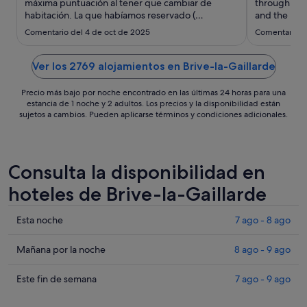
sept
máxima puntuación al tener que cambiar de
through Fra
habitación. La que habíamos reservado (
al
and the hot
habitación doble ) tenía el inodoro sin privacidad
great that t
3
Comentario del 4 de oct de 2025
Comentario de
alguna. Esto es algo que deberían señalar en la
sept
información de las habitaciones"
Ver los 2769 alojamientos en Brive-la-Gaillarde
Precio más bajo por noche encontrado en las últimas 24 horas para una
estancia de 1 noche y 2 adultos. Los precios y la disponibilidad están
sujetos a cambios. Pueden aplicarse términos y condiciones adicionales.
Consulta la disponibilidad en
hoteles de Brive-la-Gaillarde
Comprueba
Esta noche
7 ago - 8 ago
los
precios
Comprueba
Mañana por la noche
8 ago - 9 ago
en
los
Brive-
precios
Comprueba
Este fin de semana
7 ago - 9 ago
la-
en
los
Gaillarde