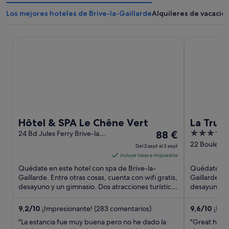
Los mejores hoteles de Brive-la-Gaillarde
Alquileres de vacacio
Hôtel & SPA Le Chêne Vert
La Truffe No
Hôtel & SPA Le Chêne Vert
La Truf
El
4
24 Bd Jules Ferry Brive-la-
88 €
Gaillarde Corrèze
precio
out
22 Boulevar
Del 2 sept al 3 sept
France Brive
es
of
incluye tasas e impuestos
Correze
de
5
Quédate en este hotel con spa de Brive-la-
Quédate en 
88 €
Gaillarde. Entre otras cosas, cuenta con wifi gratis,
Gaillarde. E
desayuno y un gimnasio. Dos atracciones turísticas
por
desayuno y 
populares ...
atracciones t
noche
del
9,2
/
10
¡Impresionante! (283 comentarios)
9,6
/
10
¡Exce
2
"La estancia fue muy buena pero no he dado la
"Great hotel