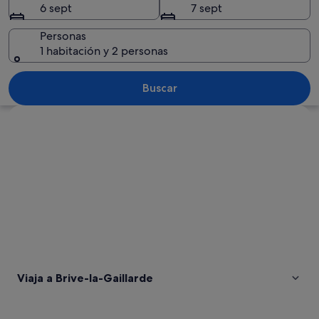
6 sept
7 sept
Personas
1 habitación y 2 personas
Un edificio histórico con sombrillas d
Buscar
Ver mapa
Viaja a Brive-la-Gaillarde