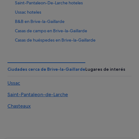
Saint-Pantaleon-De-Larche hoteles
Ussac hoteles
B&B en Brive-la-Gaillarde
Casas de campo en Brive-la-Gaillarde
Casas de huéspedes en Brive-la-Gaillarde
Meyssac hoteles
Hoteles para familias en Brive-la-Gaillarde
Donzenac hoteles
Ciudades cerca de Brive-la-Gaillarde
Lugares de interés
Hoteles de 4 estrellas en Brive-la-Gaillarde
Ussac
Saint-Aulaire hoteles
Saint-Pantaleon-de-Larche
Saint-Pardoux-L'ortigier hoteles
Objat hoteles
Chasteaux
Chalets en Brive-la-Gaillarde
Favars hoteles
Hoteles de negocios en Brive-la-Gaillarde