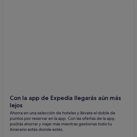
Varetz hoteles
Malemort sur Corrèze hoteles
Collonges-La-Rouge hoteles
Sadroc hoteles
Condominios en Brive-la-Gaillarde
Logis International Services hoteles en Brive-la-Gaillarde
Saint-Viance hoteles
Lissac-Sur-Couze hoteles
La Dornac hoteles
Best Western hoteles en Brive-la-Gaillarde
Hoteles con piscina en Brive-la-Gaillarde
Con la app de Expedia llegarás aún más
lejos
Brive-La-Gaillarde hoteles
Ahorra en una selección de hoteles y llévate el doble de
Albergues en Brive-la-Gaillarde
puntos por reservar en la app. Con las ofertas de la app,
Hoteles con spa en Brive-la-Gaillarde
podrás ahorrar y viajar más mientras gestionas todo tu
itinerario estés donde estés.
Ayen hoteles