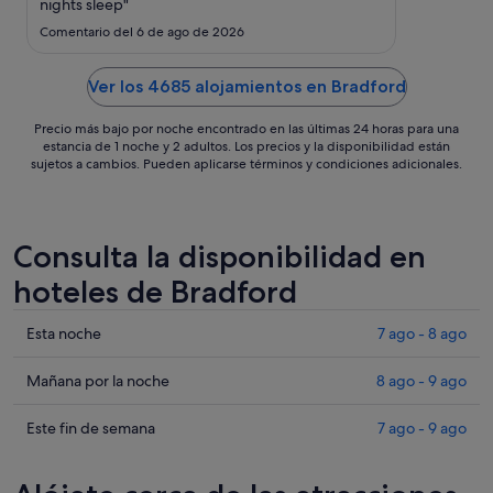
sept
nights sleep"
al
Comentario del 6 de ago de 2026
7
sept
Ver los 4685 alojamientos en Bradford
Precio más bajo por noche encontrado en las últimas 24 horas para una
estancia de 1 noche y 2 adultos. Los precios y la disponibilidad están
sujetos a cambios. Pueden aplicarse términos y condiciones adicionales.
Consulta la disponibilidad en
hoteles de Bradford
Comprueba
Esta noche
7 ago - 8 ago
los
precios
Comprueba
Mañana por la noche
8 ago - 9 ago
en
los
Bradford
precios
Comprueba
Este fin de semana
7 ago - 9 ago
para
en
los
esta
Bradford
precios