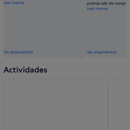
Leer menos
podrás salir de compras 
Leer menos
Ver alojamientos
Ver alojamientos
Actividades
MANCHESTER: Yorkshire Adventure - Excursión turística de 
Leeds: rec