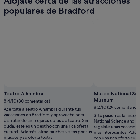
Alójate cerca de las atracciones
noche,
para
en
7
mañana
Bradford
populares de Bradford
ago
por
para
-
la
este
8
noche,
fin
ago
8
de
ago
semana,
-
7
9
ago
ago
-
9
ago
Teatro Alhambra
Museo National Sc
Museum
8.4/10 (30 comentarios)
8.2/10 (29 comentarios)
Acércate a Teatro Alhambra durante tus
vacaciones en Bradford y aprovecha para
Si tu pasión es la histor
disfrutar de las mejores obras de teatro. Sin
National Science and 
duda, este es un destino con una rica oferta
regálate unas vacacione
cultural. Además, atrae muchas visitas por sus
más interesantes. Adem
museos y su oferta teatral.
con una rica oferta cult