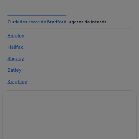
Bingley hoteles
Cleckheaton hoteles
West Yorkshire hoteles
Ciudades cerca de Bradford
Lugares de interés
Pudsey hoteles
Bingley
Halifax
Shipley
Batley
Keighley
Pudsey
Leeds
Haworth
Yeadon
Idle