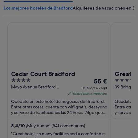
Los mejores hoteles de Bradford
Alquileres de vacaciones en B
Cedar Court Bradford
Great Victor
Cedar Court Bradford
Great V
4
El
4
55 €
out
precio
out
Mayo Avenue Bradford
39 Bridge S
Del 6 sept al 7 sept
England
England
of
es
of
incluye tasas e impuestos
5
de
5
Quédate en este hotel de negocios de Bradford.
Quédate en 
55 €
Entre otras cosas, cuenta con wifi gratis, desayuno
Entre otras 
y servicio de habitaciones las 24 horas. Algo que
por
y servicio d
los huéspedes ...
los huéspede
noche
del
8,4
/
10
¡Muy bueno! (541 comentarios)
6
"Great hotel, so many facilities and a comfortable