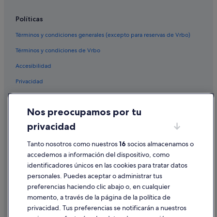
Políticas
Términos y condiciones generales (excepto para reservas de Vrbo)
Términos y condiciones de Vrbo
Accesibilidad
Privacidad
Cookies
Nos preocupamos por tu
Condiciones de uso
privacidad
Información legal/contacto
Pautas sobre el contenido y cómo denunciar contenido
Tanto nosotros como nuestros
16
socios almacenamos o
accedemos a información del dispositivo, como
identificadores únicos en las cookies para tratar datos
Ayuda
personales. Puedes aceptar o administrar tus
Ayuda
preferencias haciendo clic abajo o, en cualquier
momento, a través de la página de la política de
Cancelar un vuelo
privacidad. Tus preferencias se notificarán a nuestros
Cancelar una reserva de hotel o de un alquiler vacacional