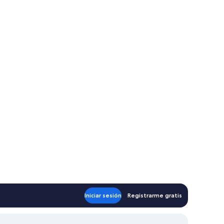
omputadora y vistas a zonas verdes a través de las ventanas.
ema de insonorización
Iniciar sesión
Registrarme gratis