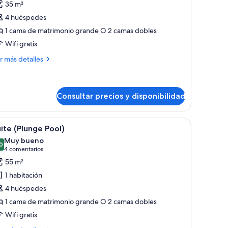
35 m²
abitación
4 huéspedes
eluxe,
1 cama de matrimonio grande O 2 camas dobles
stas
Wifi gratis
ar
ás
r más detalles
talles
bitación
luxe,
Consultar precios y disponibilidad
tas
a con vistas a edificios y árboles.
scritorio, una silla, un televisor y un ventanal con vistas al océano y a árbol
brir
Un hotel moderno con piscina, zona de estar e
r
4
ite (Plunge Pool)
odas
Muy bueno
s
0
8,0 de 10
(4 comentarios)
4 comentarios
otos
55 m²
e
1 habitación
uite
4 huéspedes
Plunge
1 cama de matrimonio grande O 2 camas dobles
ool)
Wifi gratis