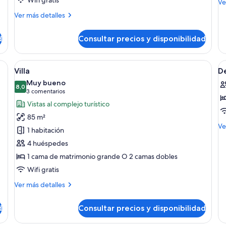
M
Ve
de
Más
Ver más detalles
de
detalles
Su
de
(P
d
Consultar precios y disponibilidad
Suite,
Po
vistas
al
a con balcón, cama, sofá y televisión.
Abrir
Un área de piscina moderna al aire lib
A
3
mar
Villa
De
todas
t
Muy bueno
las
8,0
la
8,0 de 10
(3 comentarios)
3 comentarios
fotos
f
Vistas al complejo turístico
de
d
85 m²
Villa
D
M
Ve
1 habitación
H
de
4 huéspedes
de
De
1 cama de matrimonio grande O 2 camas dobles
Hi
Wifi gratis
Más
Ver más detalles
detalles
de
d
Consultar precios y disponibilidad
Villa