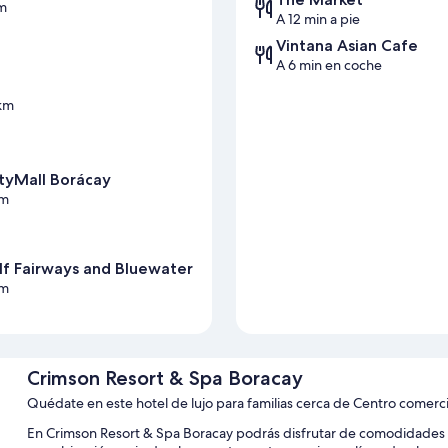
km
A 12 min a pie
Vintana Asian Cafe
A 6 min en coche
 km
ityMall Borácay
km
lf Fairways and Bluewater
km
Crimson Resort & Spa Boracay
Quédate en este hotel de lujo para familias cerca de Centro comerci
En Crimson Resort & Spa Boracay podrás disfrutar de comodidades com