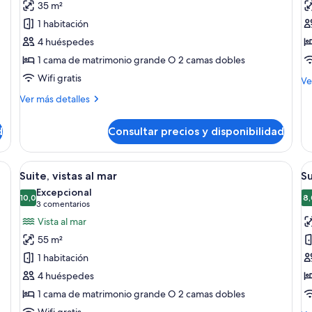
35 m²
Habitación
H
1 habitación
Deluxe
D
4 huéspedes
(Premiere)
vi
1 cama de matrimonio grande O 2 camas dobles
al
m
Wifi gratis
M
Ve
de
Más
Ver más detalles
de
detalles
Ha
de
De
d
Consultar precios y disponibilidad
Habitación
vis
Deluxe
al
(Premiere)
a grande, un escritorio y una silla. Hay un televisor en la pared y una ventan
Abrir
Habitación de hotel con dos camas, un e
A
ma
4
Suite, vistas al mar
Su
todas
t
Excepcional
las
10,0
la
8,
10,0 de 10
(3 comentarios)
3 comentarios
fotos
f
Vista al mar
de
d
55 m²
Suite,
S
1 habitación
vistas
(
4 huéspedes
al
P
1 cama de matrimonio grande O 2 camas dobles
mar
Wifi gratis