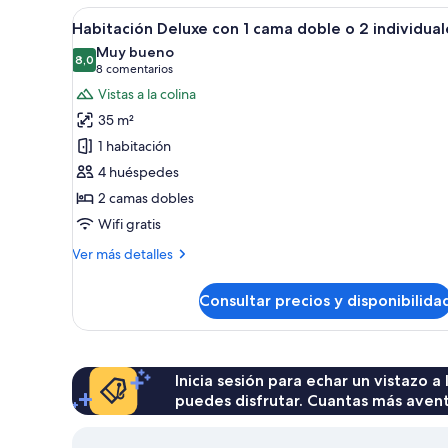
a
Abrir
Habitación de hotel con una ca
3
la
Habitación Deluxe con 1 cama doble o 2 individual
todas
piscina
Muy bueno
las
8,0
8,0 de 10
(8 comentarios)
8 comentarios
fotos
Vistas a la colina
de
35 m²
Habitación
1 habitación
Deluxe
4 huéspedes
con
2 camas dobles
1
cama
Wifi gratis
doble
Más
Ver más detalles
o
detalles
de
2
Consultar precios y disponibilida
Habitación
individuales
Deluxe
con
1
cama
Inicia sesión para echar un vistazo a
doble
puedes disfrutar. Cuantas más aven
o
2