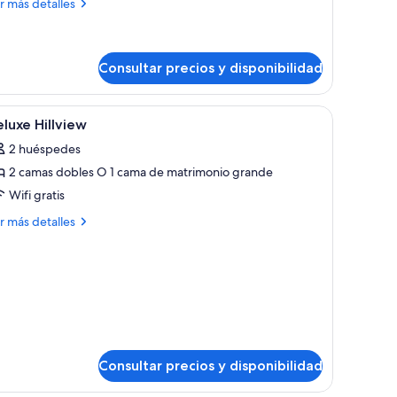
ás
r más detalles
talles
ite
lunge
Consultar precios y disponibilidad
ol)
re con un diseño de pared geométrico, sillones de descanso y una pérgola.
brir
Minibar, caja fuerte, escritorio y sistema de i
2
luxe Hillview
odas
2 huéspedes
s
2 camas dobles O 1 cama de matrimonio grande
otos
e
Wifi gratis
eluxe
ás
r más detalles
illview
talles
luxe
llview
Consultar precios y disponibilidad