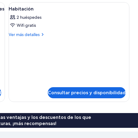
ma grande, zona de estar con una silla y una pequeña mesa, escritorio con c
Abrir
Minibar, caja fuerte, escritorio y sist
2
es
Habitación
todas
2 huéspedes
las
Wifi gratis
fotos
de
Más
Ver más detalles
detalles
Habitación
de
Habitación
d
Consultar precios y disponibilidad
 las ventajas y los descuentos de los que
turas, ¡más recompensas!