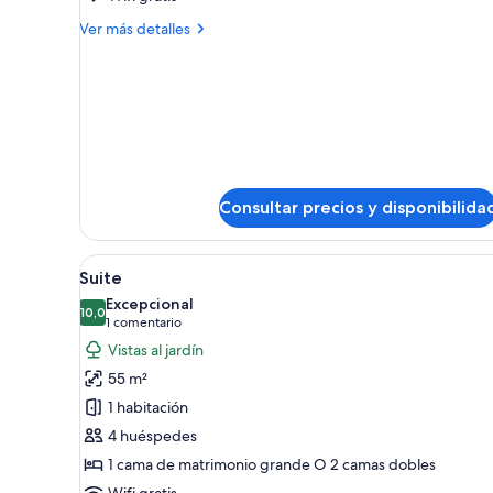
Villa
Más
Ver más detalles
With
detalles
de
Plunge
Villa
Pool
With
Plunge
Pool
Consultar precios y disponibilida
Abrir
Habitación de hotel con una cam
3
Suite
todas
Excepcional
las
10,0
10,0 de 10
(1 comentario)
1 comentario
fotos
Vistas al jardín
de
55 m²
Suite
1 habitación
4 huéspedes
1 cama de matrimonio grande O 2 camas dobles
Wifi gratis