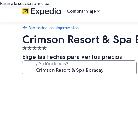
Pasar a la sección principal
Comprar viaje
Ver todos los alojamientos
Crimson Resort & Spa 
Alojamiento
de
Elige las fechas para ver los precios
5.0 estrellas
¿A dónde vas?
Galería
de
imágenes
de
Crimson
Resort
&