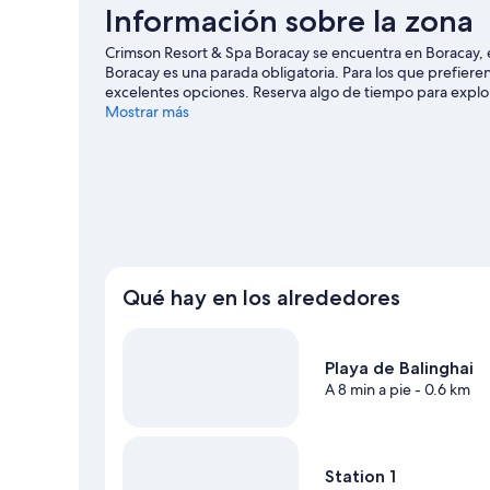
individuales
Información sobre la zona
Crimson Resort & Spa Boracay se encuentra en Boracay, en
Boracay es una parada obligatoria. Para los que prefieren
excelentes opciones. Reserva algo de tiempo para explor
guía de viaje de Boracay
Mostrar más
Qué hay en los alrededores
Playa de Balinghai
A 8 min a pie
- 0.6 km
Station 1