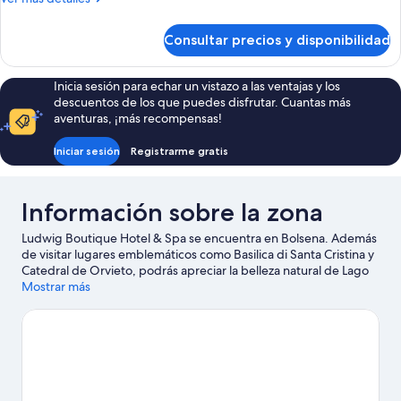
vistas
detalles
al
de
Consultar precios y disponibilidad
lago
Suite
Deluxe,
piscina
Inicia sesión para echar un vistazo a las ventajas y los
privada,
descuentos de los que puedes disfrutar. Cuantas más
vistas
aventuras, ¡más recompensas!
al
lago
Iniciar sesión
Registrarme gratis
Información sobre la zona
Ludwig Boutique Hotel & Spa se encuentra en Bolsena. Además
de visitar lugares emblemáticos como Basilica di Santa Cristina y
Catedral de Orvieto, podrás apreciar la belleza natural de Lago
Bolsena o Ciudad subterránea Orvieto Underground. También
Mostrar más
merece la pena acercarse a Puerto de Bolsena y Pozo de San
Patricio. Dedica algo de tiempo a descubrir cuáles son las
actividades de la zona, entre las que se incluye las visitas a
bodegas.
Ver guía de viaje de Bolsena