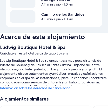
A 11 min a pie
- 1.0 km
Camino de los Bandidos
A 11 min a pie
- 1.0 km
Acerca de este alojamiento
Ludwig Boutique Hotel & Spa
Quédate en este hotel cerca de Lago Bolsena
Ludwig Boutique Hotel & Spa se encuentra a muy poca distancia de
Puerto de Bolsena y de Basilica di Santa Cristina. Dispone de, entre
otros, desayuno bufé gratuito, un bar junto a la piscina y un jardín. El
alojamiento ofrece tratamientos ayurvédicos, masajes y exfoliaciones
corporales en el spa de las instalaciones, ¡date un capricho! Encontrarás
comodidades como servicio de tintorería y un baño turco. Además,
podrás conectarte al wifi gratuito de las habitaciones, que tiene una
Información sobre los derechos de cancelación
velocidad de 25 Mbps o más.
También hay otros servicios, como:
Alojamientos similares
Una piscina al aire libre de temporada con tumbonas y sombrillas
Hotel Holiday
Le vigne