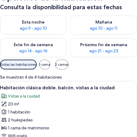
Consulta la disponibilidad para estas fechas
Consulta la disponibilidad para esta noche, ago 9 - ago 10
Consulta la disponibilidad par
Esta noche
Mañana
ago 9 - ago 10
ago 10 - ago 11
Consulta la disponibilidad para este fin de semana, ago 14 - a
Consulta la disponibilidad par
Este fin de semana
Próximo fin de semana
ago 14 - ago 16
ago 21 - ago 23
Filtros
Todas las habitaciones
1 cama
2 camas
disponibles
para
Se muestran 4 de 4 habitaciones
las
Abrir
Una habitación de hotel con una cama g
9
Habitación clásica doble, balcón, vistas a la ciudad
habitaciones
todas
Vistas a la ciudad
las
20 m²
fotos
de
1 habitación
Habitación
2 huéspedes
clásica
1 cama de matrimonio
doble,
Wifi gratis