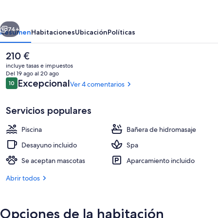
Hotel
&
erior
Siguiente
Spa
74+
Resumen
Habitaciones
Ubicación
Políticas
El
210 €
precio
incluye tasas e impuestos
actual
Del 19 ago al 20 ago
es
Comentarios
Excepcional
10
Ver 4 comentarios
10 de 10
de
210 €
Servicios populares
Piscina
Bañera de hidromasaje
Exterior
Desayuno incluido
Spa
Se aceptan mascotas
Aparcamiento incluido
Abrir todos
Opciones de la habitación