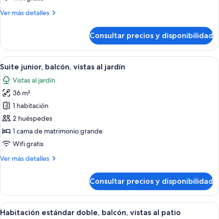
balcón,
Más
Ver más detalles
vistas
detalles
a
de
Consultar precios y disponibilidad
la
Habitación
clásica
ciudad
doble,
Abrir
Una habitación de hotel con una cama 
14
balcón,
Suite junior, balcón, vistas al jardín
todas
vistas
Vistas al jardín
a
las
la
36 m²
fotos
ciudad
de
1 habitación
Suite
2 huéspedes
junior,
1 cama de matrimonio grande
balcón,
Wifi gratis
vistas
Más
Ver más detalles
al
detalles
jardín
de
Consultar precios y disponibilidad
Suite
junior,
balcón,
Abrir
Habitación de hotel con una cama grand
6
vistas
Habitación estándar doble, balcón, vistas al patio
todas