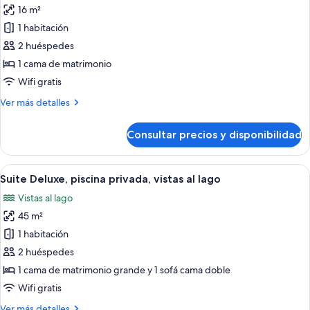
al
16 m²
jardín
las
1 habitación
fotos
de
2 huéspedes
Habitación
1 cama de matrimonio
estándar
Wifi gratis
doble,
Más
Ver más detalles
balcón,
detalles
vistas
de
Consultar precios y disponibilidad
Habitación
al
estándar
patio
doble,
Abrir
Un salón espacioso con un sofá blanco,
9
balcón,
Suite Deluxe, piscina privada, vistas al lago
todas
vistas
Vistas al lago
al
las
patio
45 m²
fotos
de
1 habitación
Suite
2 huéspedes
Deluxe,
1 cama de matrimonio grande y 1 sofá cama doble
piscina
Wifi gratis
privada,
Más
Ver más detalles