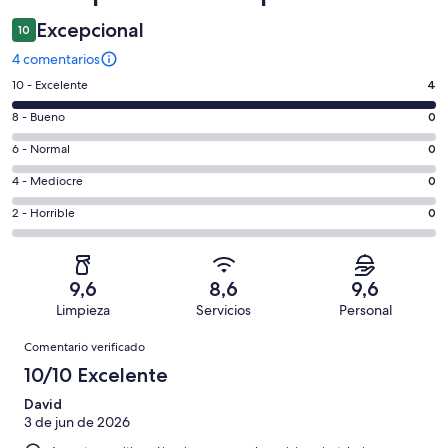
Excepcional
10
4 comentarios
4
10 - Excelente
4
comentarios
0
8 - Bueno
0
de
comentarios
un
0
6 - Normal
0
de
total
comentarios
un
0
4 - Mediocre
0
de
de
total
comentarios
4
un
0
2 - Horrible
0
de
de
con
total
comentarios
4
un
una
de
de
con
total
puntuación
4
un
una
de
9,6
8,6
9,6
de
con
total
puntuación
4
Limpieza
Servicios
Personal
10
una
de
de
con
Comentarios
-
puntuación
4
8
Comentario verificado
una
Excelente
de
con
-
puntuación
10/10 Excelente
6
una
Bueno
de
-
puntuación
David
4
Normal
3 de jun de 2026
de
-
2