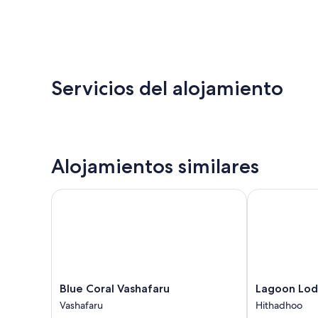
Servicios del alojamiento
Alojamientos similares
Blue Coral Vashafaru
Lagoon Lodg
Blue
Lagoon
Blue Coral Vashafaru
Lagoon Lo
Coral
Lodge
Vashafaru
Hithadhoo
Vashafaru
Hithadhoo