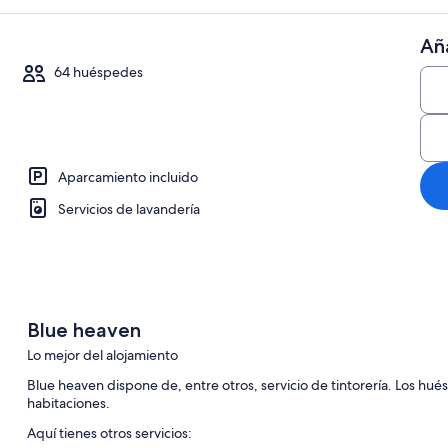
Aña
64 huéspedes
Aparcamiento incluido
Servicios de lavandería
Villa ejecutiva | 20 dormitorios, caja f
Blue heaven
Lo mejor del alojamiento
Blue heaven dispone de, entre otros, servicio de tintorería. Los hué
habitaciones.
Aquí tienes otros servicios: