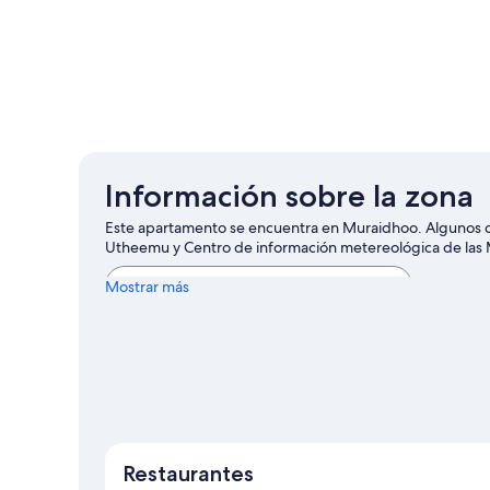
Información sobre la zona
Este apartamento se encuentra en Muraidhoo. Algunos de
Utheemu y Centro de información metereológica de las 
Ver más apartamentos en Muraidhoo
Mostrar más
Restaurantes