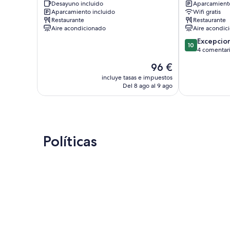
Desayuno incluido
Aparcamiento
Vashafaru
Aparcamiento incluido
Wifi gratis
Restaurante
Restaurante
Aire acondicionado
Aire acondic
10.0
Excepcio
10
sobre
4 comentar
10,
El
96 €
Excepcional,
precio
4 comentarios
incluye tasas e impuestos
actual
Del 8 ago al 9 ago
es
de
96 €
Políticas