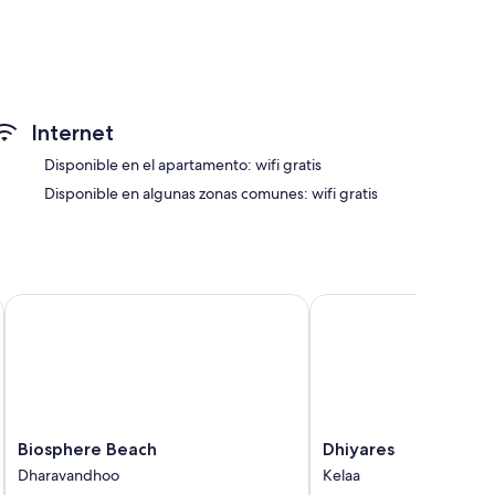
stencia turística y para la compra de entradas
Internet
uyen wifi gratis y cajas fuertes, además de habitaciones
Disponible en el apartamento: wifi gratis
Disponible en algunas zonas comunes: wifi gratis
 incluyen:
fonos
Biosphere Beach
Dhiyares
Biosphere
Dhiyares
Biosphere Beach
Dhiyares
Beach
Kelaa
Dharavandhoo
Kelaa
Dharavandhoo