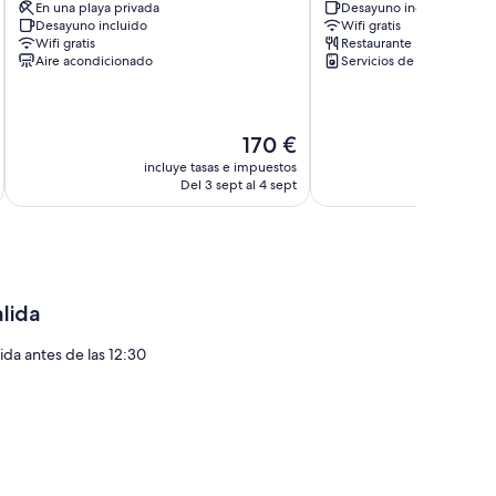
En una playa privada
Desayuno incluido
Desayuno incluido
Wifi gratis
Wifi gratis
Restaurante
Aire acondicionado
Servicios de lavandería
El
170 €
precio
incluye tasas e impuestos
incluye
actual
Del 3 sept al 4 sept
es
de
170 €
alida
ida antes de las 12:30