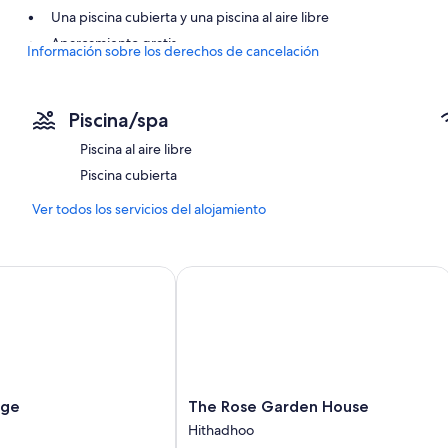
Una piscina cubierta y una piscina al aire libre
Aparcamiento gratis
Información sobre los derechos de cancelación
Un servicio de recepción las 24 horas, consigna de equipaje y asi
Características de la habitación
Piscina/spa
Todas las habitaciones en Blue heaven ofrecen comodidades que incl
Piscina al aire libre
insonorizadas y periódicos gratuitos.
Piscina cubierta
Además, otros de los servicios que hallarás en todas las habitaciones
Ver todos los servicios del alojamiento
Servicios de descubierta, zapatillas y habitaciones insonorizadas
Zapatillas infantiles, cargadores o adaptadores eléctricos y telé
e
The Rose Garden House
The
dge
The Rose Garden House
Rose
Hithadhoo
Garden