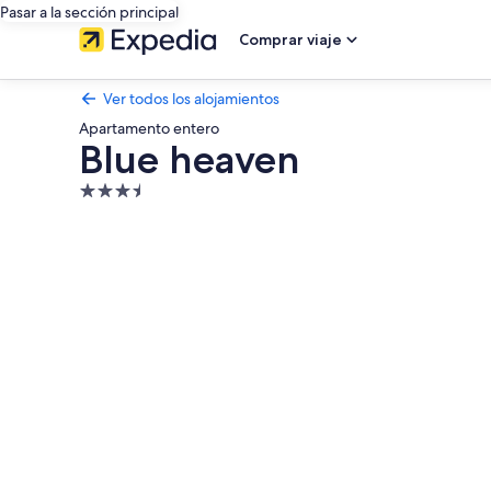
Pasar a la sección principal
Comprar viaje
Ver todos los alojamientos
Apartamento entero
Blue heaven
Alojamiento
de
Galería
3.5 estrellas
de
imágenes
de
Blue
heaven