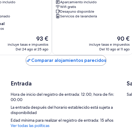
 incluido
Aparcamiento incluido
House
Wifi gratis
Hithadhoo
Desayuno disponible
ionado
Servicios de lavandería
nal
ios
El
El
93 €
90 €
precio
precio
incluye tasas e impuestos
incluye tasas e impuestos
actual
actual
Del 24 ago al 25 ago
Del 10 ago al 11 ago
es
es
de
de
Comparar alojamientos parecidos
93 €
90 €
Entrada
S
Hora de inicio del registro de entrada: 12:00; hora de fin:
Sal
00:00
La entrada después del horario establecido está sujeta a
disponibilidad
Edad mínima para realizar el registro de entrada: 15 años
Ver todas las políticas