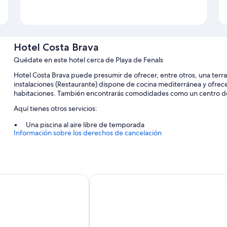
Hotel Costa Brava
Quédate en este hotel cerca de Playa de Fenals
Hotel Costa Brava puede presumir de ofrecer, entre otros, una terraza 
instalaciones (Restaurante) dispone de cocina mediterránea y ofrece
habitaciones. También encontrarás comodidades como un centro d
Aquí tienes otros servicios:
Una piscina al aire libre de temporada
Información sobre los derechos de cancelación
Aparcamiento (de pago), periódicos gratuitos en el vestíbulo y s
Un servicio de recepción las 24 horas, una caja fuerte en recepc
Consigna de equipaje, asistencia turística y para la compra de 
did
Europa Family Apartments
Características de la habitación
Las 76 habitaciones disponen de características entre las que se inc
comodidades, como wifi gratis y cajas fuertes.
Además, otros de los servicios de los que disfrutarás en todas las ha