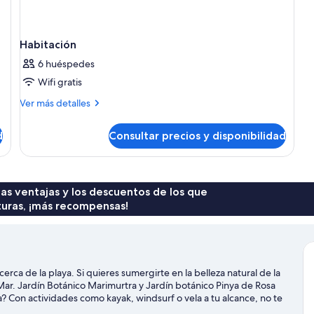
Habitación
6 huéspedes
Wifi gratis
Más
Ver más detalles
detalles
de
d
Consultar precios y disponibilidad
Habitación
 las ventajas y los descuentos de los que
turas, ¡más recompensas!
erca de la playa. Si quieres sumergirte en la belleza natural de la
 Mar. Jardín Botánico Marimurtra y Jardín botánico Pinya de Rosa
 Con actividades como kayak, windsurf o vela a tu alcance, no te
iaje de Blanes