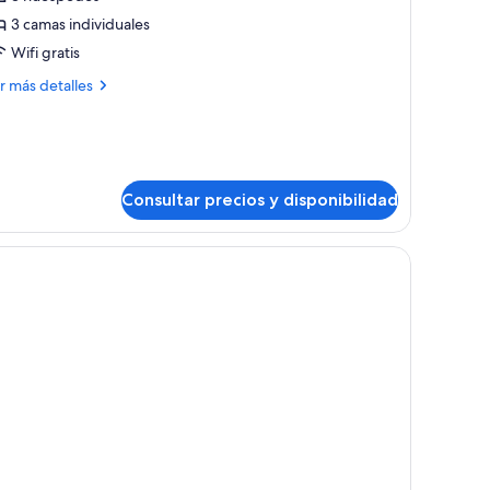
riple
3 camas individuales
Wifi gratis
ás
r más detalles
on
talles
alcón
iple
Consultar precios y disponibilidad
n
lcón