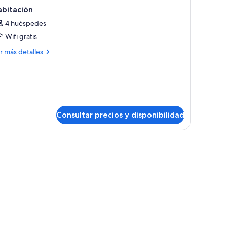
abitación
4 huéspedes
Wifi gratis
ás
r más detalles
talles
bitación
Consultar precios y disponibilidad