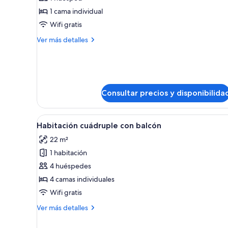
Habitación
1 cama individual
individual
Wifi gratis
con
Más
Ver más detalles
balcón
detalles
de
Habitación
individual
con
Consultar precios y disponibilida
balcón
Abrir
Habitación cuádruple con balcón
7
Habitación cuádruple con balcón
todas
22 m²
las
1 habitación
fotos
de
4 huéspedes
Habitación
4 camas individuales
cuádruple
Wifi gratis
con
Más
Ver más detalles
balcón
detalles
de