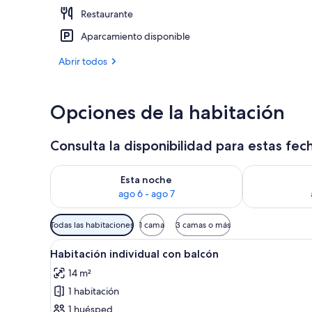
Restaurante
Una piscina a
Aparcamiento disponible
Abrir todos
Opciones de la habitación
Consulta la disponibilidad para estas fec
Consulta la disponibilidad para esta noche, ago 6 - 
Consulta la d
Esta noche
ago 6 - ago 7
Filtros
Todas las habitaciones
1 cama
3 camas o más
disponibles
Abrir
Caja fuerte, escritorio, cortin
para
6
Habitación individual con balcón
todas
las
14 m²
las
habitaciones
1 habitación
fotos
de
1 huésped