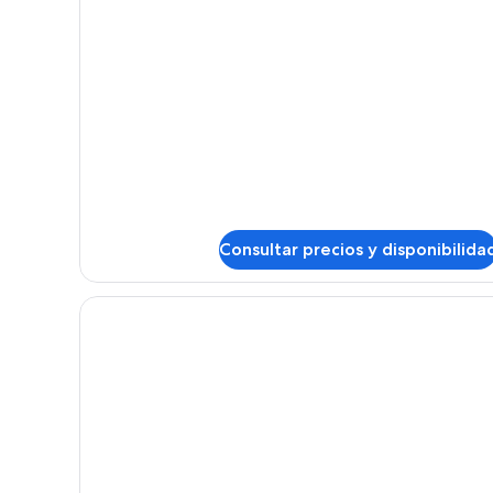
Habitación
cuádruple
con
balcón
Consultar precios y disponibilida