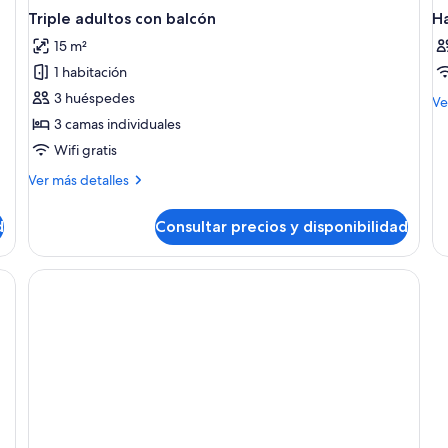
Triple adultos con balcón
H
15 m²
1 habitación
3 huéspedes
M
Ve
de
3 camas individuales
de
Wifi gratis
Ha
Más
Ver más detalles
detalles
de
d
Consultar precios y disponibilidad
Triple
adultos
con
balcón