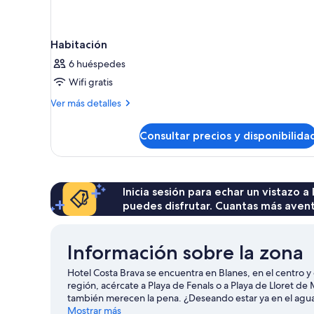
Habitación
6 huéspedes
Wifi gratis
Más
Ver más detalles
detalles
de
Consultar precios y disponibilida
Habitación
Inicia sesión para echar un vistazo a
puedes disfrutar. Cuantas más aven
Información sobre la zona
Hotel Costa Brava se encuentra en Blanes, en el centro y c
región, acércate a Playa de Fenals o a Playa de Lloret de
también merecen la pena. ¿Deseando estar ya en el agua?
faltarán aventuras cerca de tu alojamiento.
Mostrar más
Ver guía de v