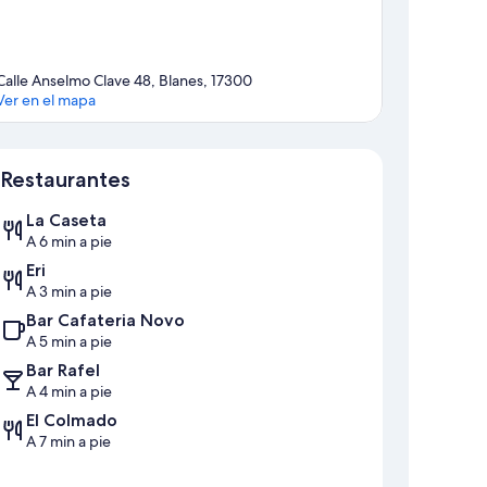
Calle Anselmo Clave 48, Blanes, 17300
Ver en el mapa
Mapa
Restaurantes
La Caseta
A 6 min a pie
Eri
A 3 min a pie
Bar Cafateria Novo
A 5 min a pie
Bar Rafel
A 4 min a pie
El Colmado
A 7 min a pie