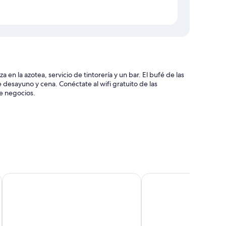
en la azotea, servicio de tintorería y un bar. El bufé de las
 desayuno y cena. Conéctate al wifi gratuito de las
e negocios.
ervicios de conserjería
ión y personal multilingüe
entradas y una sala de ordenadores
Hotel Pimar & Spa
Hostal Isabel
luyen aire acondicionado, por no hablar de otras
bitaciones incluyen los siguientes: